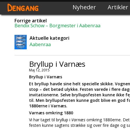
Dengang
Nyheder
Artikler
Forrige artikel
Bendix Schow – Borgmester i Aabenraa
Aktuelle kategori
Aabenraa
Bryllup i Varnæs
Maj 12, 2015
Bryllup i Varnæs
Et bryllup havde sine helt specielle skikke. Vogn
stop – det betød ulykke. Festen varede i flere dag
invitationerne. Selve bryllupsfesten kunne ikke 
til. Men bryllupsfesten kunne godt blive en god f
1880erne i Varnæs.
Varnæs omkring 1880
Vi har taget til bryllup i
Varnæs
omkring 1880erne. Det 
festen kunne sagtens strække sig over fire dage og 