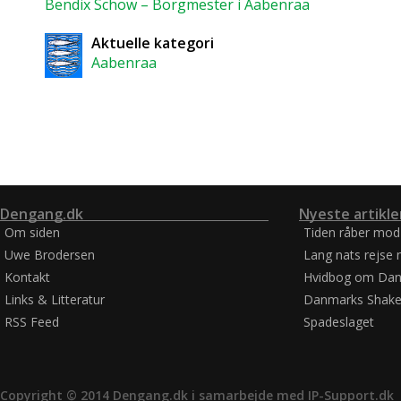
Bendix Schow – Borgmester i Aabenraa
Aktuelle kategori
Aabenraa
Dengang.dk
Nyeste artikle
Om siden
Tiden råber mod
Uwe Brodersen
Lang nats rejse 
Kontakt
Hvidbog om Dan
Links & Litteratur
Danmarks Shake
RSS Feed
Spadeslaget
Copyright © 2014 Dengang.dk i samarbejde med
IP-Support.dk