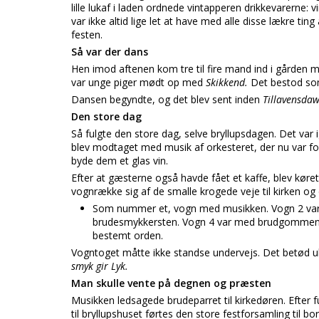
lille lukaf i laden ordnede vintapperen drikkevarerne: 
var ikke altid lige let at have med alle disse lækre ti
festen.
Så var der dans
Hen imod aftenen kom tre til fire mand ind i gården 
var unge piger mødt op med
Skikkend.
Det bestod som
Dansen begyndte, og det blev sent inden
Tillavensda
Den store dag
Så fulgte den store dag, selve bryllupsdagen. Det var
blev modtaget med musik af orkesteret, der nu var f
byde dem et glas vin.
Efter at gæsterne også havde fået et kaffe, blev køret
vognrække sig af de smalle krogede veje til kirken og
Som nummer et, vogn med musikken. Vogn 2 var
brudesmykkersten. Vogn 4 var med brudgommen 
bestemt orden.
Vogntoget måtte ikke standse undervejs. Det betød uly
smyk gir Lyk.
Man skulle vente på degnen og præsten
Musikken ledsagede brudeparret til kirkedøren. Efter 
til bryllupshuset førtes den store festforsamling til b