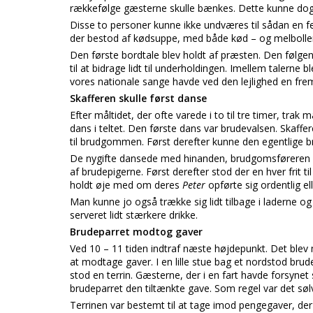
rækkefølge gæsterne skulle bænkes. Dette kunne dog i
Disse to personer kunne ikke undværes til sådan en f
der bestod af kødsuppe, med både kød – og melboller o
Den første bordtale blev holdt af præsten. Den følgen
til at bidrage lidt til underholdingen. Imellem talerne 
vores nationale sange havde ved den lejlighed en fr
Skafferen skulle først danse
Efter måltidet, der ofte varede i to til tre timer, trak m
dans i teltet. Den første dans var brudevalsen. Skaff
til brudgommen. Først derefter kunne den egentlige 
De nygifte dansede med hinanden, brudgomsføreren
af brudepigerne. Først derefter stod der en hver frit 
holdt øje med om deres
Peter
opførte sig ordentlig e
Man kunne jo også trække sig lidt tilbage i laderne og
serveret lidt stærkere drikke.
Brudeparret modtog gaver
Ved 10 – 11 tiden indtraf næste højdepunkt. Det blev m
at modtage gaver. I en lille stue bag et nordstod br
stod en terrin. Gæsterne, der i en fart havde forsynet 
brudeparret den tiltænkte gave. Som regel var det sølvt
Terrinen var bestemt til at tage imod pengegaver, der