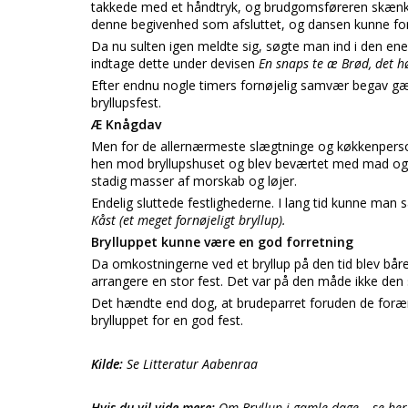
takkede med et håndtryk, og brudgomsføreren skænkede
denne begivenhed som afsluttet, og dansen kunne fo
Da nu sulten igen meldte sig, søgte man ind i den ene
indtage dette under devisen
En snaps te æ Brød, det hør
Efter endnu nogle timers fornøjelig samvær begav gæst
bryllupsfest.
Æ Knågdav
Men for de allernærmeste slægtninge og køkkenpers
hen mod bryllupshuset og blev beværtet med mad og 
stadig masser af morskab og løjer.
Endelig sluttede festlighederne. I lang tid kunne m
Kåst (et meget fornøjeligt bryllup).
Brylluppet kunne være en god forretning
Da omkostningerne ved et bryllup på den tid blev båret 
arrangere en stor fest. Det var på den måde ikke den 
Det hændte end dog, at brudeparret foruden de forær
brylluppet for en god fest.
Kilde:
Se Litteratur Aabenraa
Hvis du vil vide mere:
Om Bryllup i gamle dage – se her