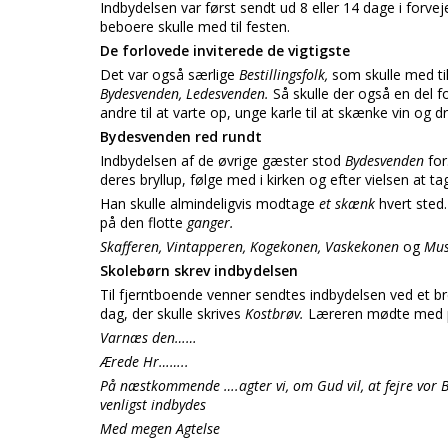
Indbydelsen var først sendt ud 8 eller 14 dage i forvej
beboere skulle med til festen.
De forlovede inviterede de vigtigste
Det var også særlige
Bestillingsfolk,
som skulle med ti
Bydesvenden, Ledesvenden.
Så skulle der også en del fo
andre til at varte op, unge karle til at skænke vin og d
Bydesvenden red rundt
Indbydelsen af de øvrige gæster stod
Bydesvenden
for
deres bryllup, følge med i kirken og efter vielsen at ta
Han skulle almindeligvis modtage
et skænk
hvert sted.
på den flotte
ganger.
Skafferen, Vintapperen, Kogekonen, Vaskekonen
og
Mus
Skolebørn skrev indbydelsen
Til fjerntboende venner sendtes indbydelsen ved et bre
dag, der skulle skrives
Kostbrøv.
Læreren mødte med pa
Varnæs den……
Ærede Hr……..
På næstkommende ….agter vi, om Gud vil, at fejre vor Br
venligst indbydes
Med megen Agtelse