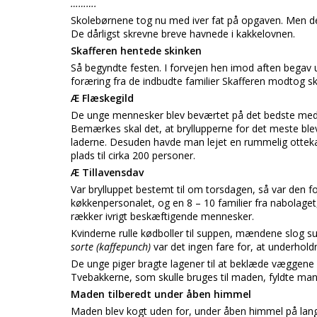
……….
Skolebørnene tog nu med iver fat på opgaven. Men det for
De dårligst skrevne breve havnede i kakkelovnen.
Skafferen hentede skinken
Så begyndte festen. I forvejen hen imod aften begav u
foræring fra de indbudte familier Skafferen modtog sk
Æ Flæskegild
De unge mennesker blev beværtet på det bedste med 
Bemærkes skal det, at bryllupperne for det meste blev
laderne. Desuden havde man lejet en rummelig ottekant
plads til cirka 200 personer.
Æ Tillavensdav
Var brylluppet bestemt til om torsdagen, så var den
køkkenpersonalet, og en 8 – 10 familier fra nabolaget
rækker ivrigt beskæftigende mennesker.
Kvinderne rulle kødboller til suppen, mændene slog s
sorte (kaffepunch)
var det ingen fare for, at underholdn
De unge piger bragte lagener til at beklæde væggene i 
Tvebakkerne, som skulle bruges til maden, fyldte man
Maden tilberedt under åben himmel
Maden blev kogt uden for, under åben himmel på lang