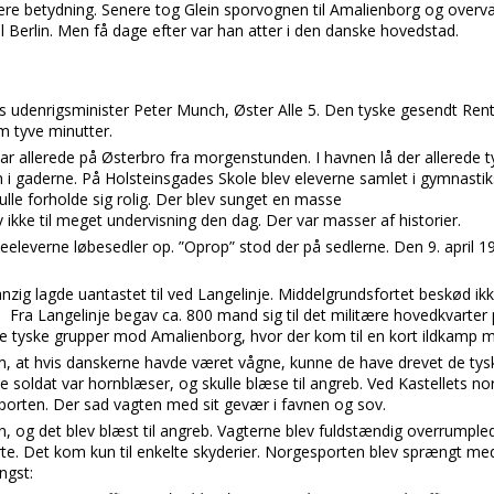
tære betydning. Senere tog Glein sporvognen til Amalienborg og over
il Berlin. Men få dage efter var han atter i den danske hovedstad.
s udenrigsminister Peter Munch, Øster Alle 5. Den tyske gesendt Ren
 tyve minutter.
var allerede på Østerbro fra morgenstunden. I havnen lå der allerede t
i gaderne. På Holsteinsgades Skole blev eleverne samlet i gymnastiks
ulle forholde sig rolig. Der blev sunget en masse
 ikke til meget undervisning den dag. Der var masser af historier.
eleverne løbesedler op. ”Oprop” stod der på sedlerne. Den 9. april 19
zig lagde uantastet til ved Langelinje. Middelgrundsfortet beskød ikk
 Fra Langelinje begav ca. 800 mand sig til det militære hovedkvarter 
te tyske grupper mod Amalienborg, hvor der kom til en kort ildkamp 
m, at hvis danskerne havde været vågne, kunne de have drevet de tysk
ske soldat var hornblæser, og skulle blæse til angreb. Ved Kastellets
g i porten. Der sad vagten med sit gevær i favnen og sov.
 og det blev blæst til angreb. Vagterne blev fuldstændig overrumpled
rte. Det kom kun til enkelte skyderier. Norgesporten blev sprængt m
ngst: