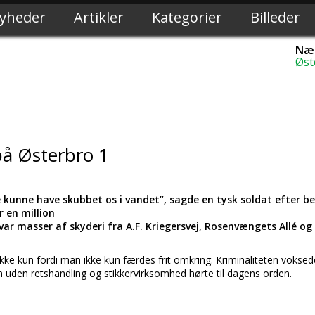
yheder
Artikler
Kategorier
Billeder
Næs
Øst
på Østerbro 1
 de kunne have skubbet os i vandet”, sagde en tysk soldat efter b
 en million
 var masser af skyderi fra A.F. Kriegersvej, Rosenvængets Allé og
Ikke kun fordi man ikke kun færdes frit omkring. Kriminaliteten voksed
on uden retshandling og stikkervirksomhed hørte til dagens orden.