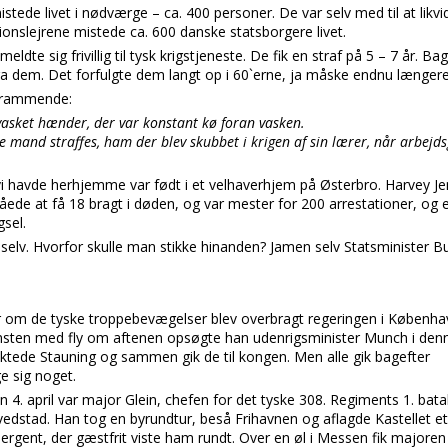
de livet i nødværge – ca. 400 personer. De var selv med til at likvi
ionslejrene mistede ca. 600 danske statsborgere livet.
dte sig frivillig til tysk krigstjeneste. De fik en straf på 5 – 7 år. Ba
ra dem. Det forfulgte dem langt op i 60`erne, ja måske endnu længere
 rammende:
vasket hænder, der var konstant kø foran vasken.
le mand straffes, ham der blev skubbet i krigen af sin lærer, når arbejds
 vi havde herhjemme var født i et velhaverhjem på Østerbro. Harvey J
ede at få 18 bragt i døden, og var mester for 200 arrestationer, og en
sel.
selv. Hvorfor skulle man stikke hinanden? Jamen selv Statsminister Buh
 om de tyske troppebevægelser blev overbragt regeringen i Københav
msten med fly om aftenen opsøgte han udenrigsminister Munch i den
ktede Stauning og sammen gik de til kongen. Men alle gik bagefter
ge sig noget.
. april var major Glein, chefen for det tyske 308. Regiments 1. bata
edstad. Han tog en byrundtur, beså Frihavnen og aflagde Kastellet et
rgent, der gæstfrit viste ham rundt. Over en øl i Messen fik majore