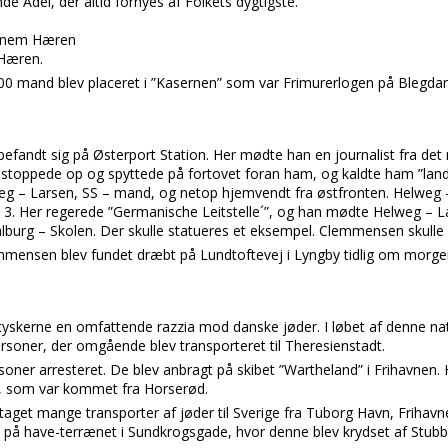
de Adel, der altid fornyes af Folkets dygtigste.
ennem Hæren
 Hæren.
00 mand blev placeret i ”Kasernen” som var Frimurerlogen på Blegda
fandt sig på Østerport Station. Her mødte han en journalist fra det 
stoppede op og spyttede på fortovet foran ham, og kaldte ham ”lan
eg – Larsen, SS – mand, og netop hjemvendt fra østfronten. Helweg – 
ej 3. Her regerede ”Germanische Leitstelle´”, og han mødte Helweg – 
lburg – Skolen. Der skulle statueres et eksempel. Clemmensen skulle
lemmensen blev fundet dræbt på Lundtoftevej i Lyngby tidlig om morge
skerne en omfattende razzia mod danske jøder. I løbet af denne na
ersoner, der omgående blev transporteret til Theresienstadt.
oner arresteret. De blev anbragt på skibet ”Wartheland” i Frihavnen. 
, som var kommet fra Horserød.
taget mange transporter af jøder til Sverige fra Tuborg Havn, Frihav
 på have-terrænet i Sundkrogsgade, hvor denne blev krydset af Stub