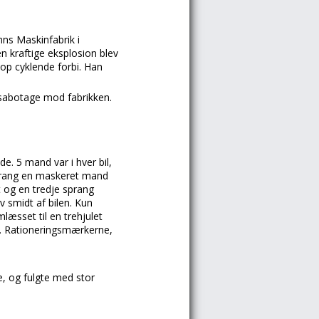
ns Maskinfabrik i
n kraftige eksplosion blev
op cyklende forbi. Han
 sabotage mod fabrikken.
e. 5 mand var i hver bil,
sprang en maskeret mand
t og en tredje sprang
ev smidt af bilen. Kun
læsset til en trehjulet
en. Rationeringsmærkerne,
 og fulgte med stor