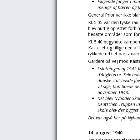
Følgende fanger i min 
menige af hæren og flå
General Prior var ikke blan
Kl. 5.05 var den tyske r
blev hurtig oprettet forb
besatte områder som for e
Kl. 5.40 begyndte kampen
Kastellet og tillige ned a
rykkede ud i et par taxae
Gardere på vej mod Kastell
I slutningen af 1942 
d’Angleterre. Selv bo
danske stat havde fåe
vil sige, han boede de
november 1943.
Det blev Nyboder Skole
Deutschen Truppen in
Skole blev der bygget 
Det var også her på Nybode
14. august 1940