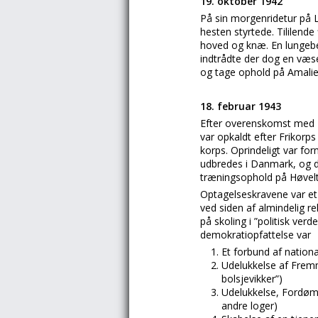
19. oktober 1942
På sin morgenridetur på L
hesten styrtede. Tililend
hoved og knæ. En lungebet
indtrådte der dog en væse
og tage ophold på Amali
18. februar 1943
Efter overenskomst med
var opkaldt efter Frikor
korps. Oprindeligt var fo
udbredes i Danmark, og de
træningsophold på Høvelt
Optagelseskravene var et a
ved siden af almindelig r
på skoling i ”politisk verd
demokratiopfattelse var
Et forbund af nation
Udelukkelse af Fremm
bolsjevikker”)
Udelukkelse, Fordømm
andre loger)