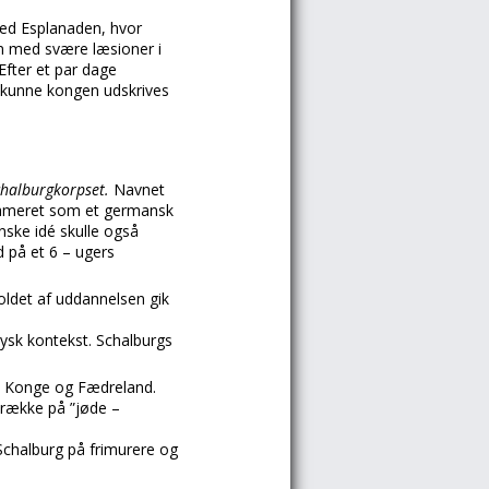
ved Esplanaden, hvor
en med svære læsioner i
Efter et par dage
r kunne kongen udskrives
chalburgkorpset.
Navnet
klameret som et germansk
nske idé skulle også
d på et 6 – ugers
holdet af uddannelsen gik
 tysk kontekst. Schalburgs
 – Konge og Fædreland.
 række på ”jøde –
Schalburg på frimurere og