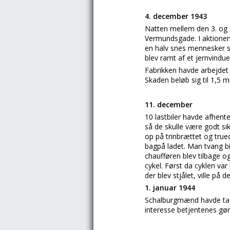
4. december 1943
Natten mellem den 3. og 
Vermundsgade. I aktionen 
en halv snes mennesker s
blev ramt af et jernvindu
Fabrikken havde arbejdet
Skaden beløb sig til 1,5 mi
11. december
10 lastbiler havde afhent
så de skulle være godt s
op på trinbrættet og true
bagpå ladet. Man tvang bil
chaufføren blev tilbage o
cykel. Først da cyklen va
der blev stjålet, ville på 
1. januar 1944
Schalburgmænd havde tage
interesse betjentenes gør