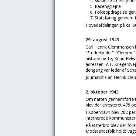
Skabelse af en tjenen
Racehygiejne
Folkeopdragelse g
Statsføring gennem
Hovedafdelingen på ca. 6
29. august 1943
Carl Henrik Clemmensen be
”Fædrelandet”. ”Clemme” 
historie hørte, Knud Helw
adressen, A.F. Kriegersv
dengang var leder af Scha
Journalist Carl Henrik C
2. oktober 1943
Om natten gennemførte ty
blev der arresteret 475 p
I København blev 202 pers
internerede kommunister
På Østerbro blev der fore
Modstandsfolk holdt vagt