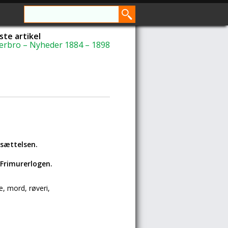
te artikel
erbro – Nyheder 1884 – 1898
esættelsen.
 Frimurerlogen.
e, mord, røveri,