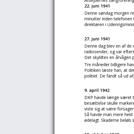
Arbejdernes sangforeninge
22. juni 1941
Denne søndag morgen ringed
minutter inden telefonen 
direktøren i Udenrigsmini
27. juni 1941
Denne dag blev en af de 
radiosender, og var efter
Det skyldtes en årvågen 
Tre måneder tidligere havd
Politiken læste han, at d
politiet. De fandt så ud af
9. april 1942
DKP havde længe været t
besættelse skulle marker
viste sig at være forsage
Så havde man mere held i 
ødelagt. Skaderne beløb si