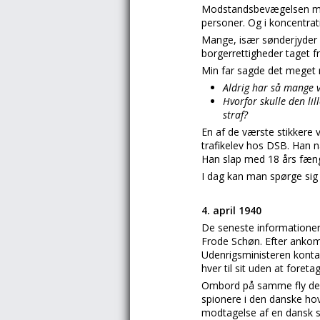
Modstandsbevægelsen miste
personer. Og i koncentrat
Mange, især sønderjyder mel
borgerrettigheder taget f
Min far sagde det meget
Aldrig har så mange 
Hvorfor skulle den lil
straf?
En af de værste stikkere
trafikelev hos DSB. Han nå
Han slap med 18 års fæng
I dag kan man spørge sig 
4. april 1940
De seneste informationer
Frode Schøn. Efter anko
Udenrigsministeren konta
hver til sit uden at foreta
Ombord på samme fly den 4
spionere i den danske hov
modtagelse af en dansk se