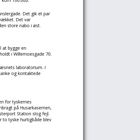
er kom 100.000.
anslergade. Det gik et par
 vækket. Det var
den store nabo i øst.
l at bygge en
nholdt i Willemoesgade 70.
fvæsnets laboratorium. I
stanke og kontaktede
n for tyskernes
anbragt på Husarkasernen,
erport Station slog fejl.
r to tyske hurtigbåde blev