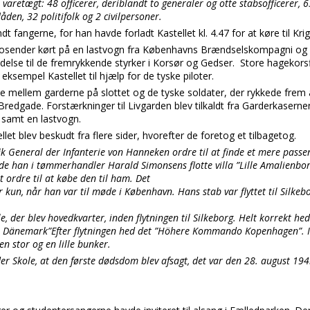
varetægt: 48 officerer, deriblandt to generaler og otte stabsofficerer, 
den, 32 politifolk og 2 civilpersoner.
dt fangerne, for han havde forladt Kastellet kl. 4.47 for at køre til Krig
adiosender kørt på en lastvogn fra Københavns Brændselskompagni og p
indelse til de fremrykkende styrker i Korsør og Gedser. Store hagekors
ksempel Kastellet til hjælp for de tyske piloter.
e mellem garderne på slottet og de tyske soldater, der rykkede frem
f Bredgade. Forstærkninger til Livgarden blev tilkaldt fra Garderkaser
r samt en lastvogn.
et blev beskudt fra flere sider, hvorefter de foretog et tilbagetog.
fik General der Infanterie von Hanneken ordre til at finde et mere pass
ede han i tømmerhandler Harald Simonsens flotte villa ”Lille Amalienbo
t ordre til at købe den til ham. Det
r kun, når han var til møde i København. Hans stab var flyttet til Silkeb
, der blev hovedkvarter, inden flytningen til Silkeborg. Helt korrekt he
 Dänemark”Efter flytningen hed det ”Höhere Kommando Kopenhagen”. I
en stor og en lille bunker.
r Skole, at den første dødsdom blev afsagt, det var den 28. august 194