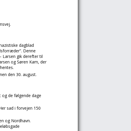
msvej.
nazistiske dagblad
dsforræder”. Denne
Larsen gik derefter til
Larsen og Søren Kam, der
 hentes.
nen den 30. august.
t og de følgende dage
Her sad i forvejen 150
nen og Nordhavn.
beløbsgade