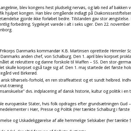
angelinie, blev kongens hest pludselig nervøs, og løb ned af bakken 
e fik hjulpet kongen. Han blev omgående indlagt på Diakonissestiftels
ændelse gjorde ikke forløbet bedre. Tilstanden gav stor ængstelse. 
ntlig forbedring. Sygelejet varede i alt i seks uger. Den 22. novembe
enborg.
 Frikorps Danmarks kommandør K.B. Martinsen oprettede Himmler
S
ps Danmarks anden chef, von Schalburg. Den 1. april blev korpset pro
rmålet at rekruttere og danne forskole til Waffen – SS. Den stor-germa
t skulle korpset også tage sig af. Den 1. maj startede det første hol
egård ved Birkerød.
risk tilhørsels-forhold, en ren straffeattest og et sundt helbred. Ind
ekrut-træning
ensanskuelse” dvs. indplacering af dansk historie, kultur og politik i en
ale europæiske Stater, hvis folk opdrages efter grundsætningen Gud
edelementer i Hær, Presse og Politik (Her tænkte Schalburg i første
else og Uskadeliggørelse af alle hemmelige Selskaber (her tænkte 