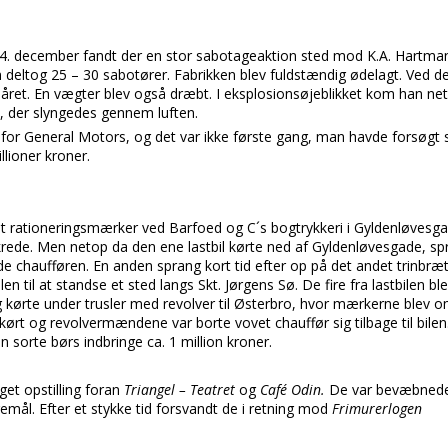
4. december fandt der en stor sabotageaktion sted mod K.A. Hartman
deltog 25 – 30 sabotører. Fabrikken blev fuldstændig ødelagt. Ved de
året. En vægter blev også dræbt. I eksplosionsøjeblikket kom han net
e, der slyngedes gennem luften.
 for General Motors, og det var ikke første gang, man havde forsøgt
llioner kroner.
et rationeringsmærker ved Barfoed og C´s bogtrykkeri i Gyldenløvesgad
ikrede. Men netop da den ene lastbil kørte ned af Gyldenløvesgade, 
de chaufføren. En anden sprang kort tid efter op på det andet trinbræ
en til at standse et sted langs Skt. Jørgens Sø. De fire fra lastbilen bl
g kørte under trusler med revolver til Østerbro, hvor mærkerne blev om
r kørt og revolvermændene var borte vovet chauffør sig tilbage til bil
den sorte børs indbringe ca. 1 million kroner.
t opstilling foran
Triangel – Teatret
og
Café Odin.
De var bevæbnede,
emål. Efter et stykke tid forsvandt de i retning mod
Frimurerlogen