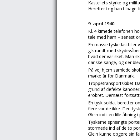
Kastellets styrke og mili
Herefter tog han tilbage t
9. april 1940
Kl. 4 kimede telefonen ho
tale med ham – senest om
En masse tyske lastbiler 
gik rundt med skydevåben 
hvad der var sket. Man sk
danske sange, og der blev
På vej hjem samlede skole
mørke år for Danmark.
Troppetransportskibet Dan
grund af defekte kanoner.
erobret. Dernæst fortsat
En tysk soldat beretter o
flere var de ikke. Den ty
Glein ind i en lille åbnin
Tyskerne sprængte porten,
stormede ind af de to po
Glein kunne opgøre sin fa