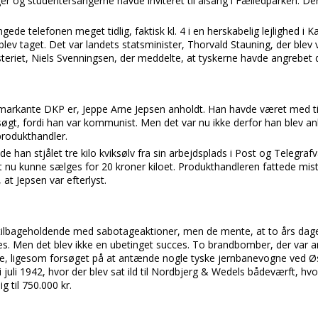
r og studentersangerne havde inviteret til alsang i Fælledparken. D
e telefonen meget tidlig, faktisk kl. 4 i en herskabelig lejlighed i K
blev taget. Det var landets statsminister, Thorvald Stauning, der blev
steriet, Niels Svenningsen, der meddelte, at tyskerne havde angrebet 
markante DKP er, Jeppe Arne Jepsen anholdt. Han havde været med ti
søgt, fordi han var kommunist. Men det var nu ikke derfor han blev a
produkthandler.
e han stjålet tre kilo kviksølv fra sin arbejdsplads i Post og Telegra
et nu kunne sælges for 20 kroner kiloet. Produkthandleren fattede mi
, at Jepsen var efterlyst.
ilbageholdende med sabotageaktioner, men de mente, at to års dage
es. Men det blev ikke en ubetinget succes. To brandbomber, der var 
re, ligesom forsøget på at antænde nogle tyske jernbanevogne ved Øst
juli 1942, hvor der blev sat ild til Nordbjerg & Wedels bådeværft, hvo
g til 750.000 kr.