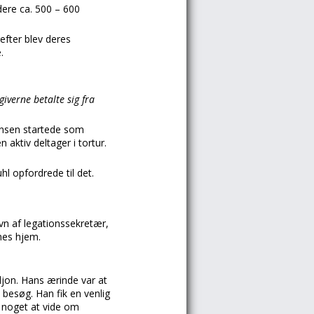
dere ca. 500 – 600
gefter blev deres
.
giverne betalte sig fra
ensen startede som
 aktiv deltager i tortur.
l opfordrede til det.
n af legationssekretær,
nes hjem.
ljon. Hans ærinde var at
 besøg. Han fik en venlig
n noget at vide om