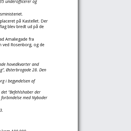
635 underofficerer og
sministeriet.
laceret på Kastellet. Der
flag blev bredt ud på de
 ad Amaliegade fra
nen ved Rosenborg, og de
ende hovedkvarter and
rg”, Østerbrogade 28. Den
org i begyndelsen af
d det ”Befehlshaber der
 forbindelse med Nyboder
3.