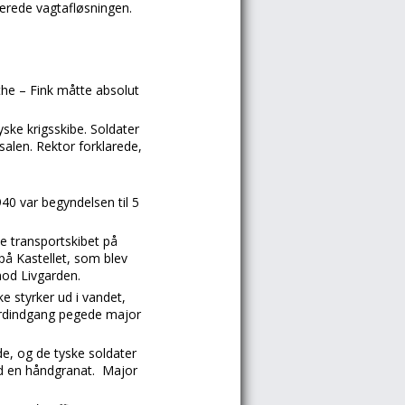
værede vagtafløsningen.
the – Fink måtte absolut
yske krigsskibe. Soldater
alen. Rektor forklarede,
40 var begyndelsen til 5
e transportskibet på
på Kastellet, som blev
mod Livgarden.
e styrker ud i vandet,
 nordindgang pegede major
e, og de tyske soldater
ed en håndgranat. Major