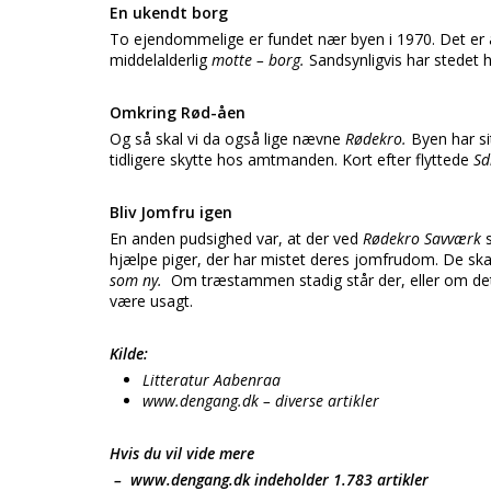
En ukendt borg
To ejendommelige er fundet nær byen i 1970. Det er 
middelalderlig
motte – borg.
Sandsynligvis har stedet h
Omkring Rød-åen
Og så skal vi da også lige nævne
Rødekro.
Byen har s
tidligere skytte hos amtmanden. Kort efter flyttede
Sd
Bliv Jomfru igen
En anden pudsighed var, at der ved
Rødekro Savværk
hjælpe piger, der har mistet deres jomfrudom. De ska
som ny.
Om træstammen stadig står der, eller om det 
være usagt.
Kilde:
Litteratur Aabenraa
www.dengang.dk – diverse artikler
Hvis du vil vide mere
– www.dengang.dk indeholder 1.783 artikler