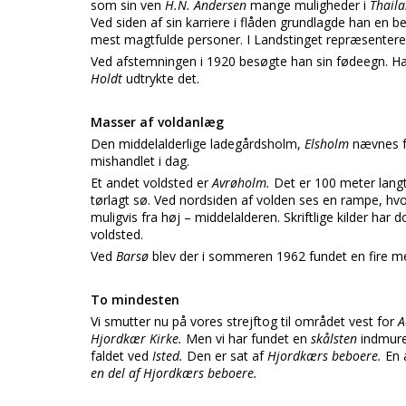
som sin ven
H.N. Andersen
mange muligheder i
Thaila
Ved siden af sin karriere i flåden grundlagde han en b
mest magtfulde personer. I Landstinget repræsenter
Ved afstemningen i 1920 besøgte han sin fødeegn. Ha
Holdt
udtrykte det.
Masser af voldanlæg
Den middelalderlige ladegårdsholm,
Elsholm
nævnes f
mishandlet i dag.
Et andet voldsted er
Avrøholm.
Det er 100 meter langt
tørlagt sø. Ved nordsiden af volden ses en rampe, h
muligvis fra høj – middelalderen. Skriftlige kilder har
voldsted.
Ved
Barsø
blev der i sommeren 1962 fundet en fire me
To mindesten
Vi smutter nu på vores strejftog til området vest for
A
Hjordkær Kirke.
Men vi har fundet en
skålsten
indmure
faldet ved
Isted.
Den er sat af
Hjordkærs beboere.
En 
en del af Hjordkærs beboere.