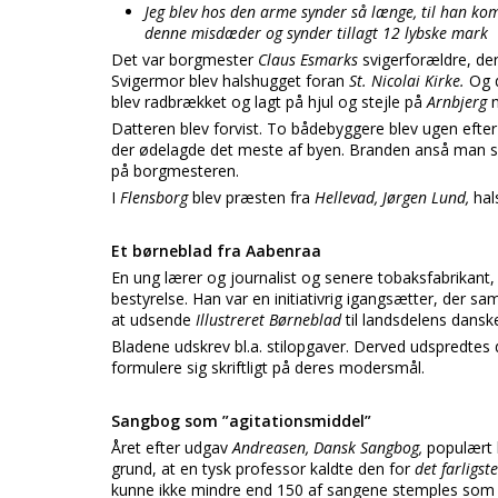
Jeg blev hos den arme synder så længe, til han k
denne misdæder og synder tillagt 12 lybske mark
Det var borgmester
Claus Esmarks
svigerforældre, der
Svigermor blev halshugget foran
St. Nicolai Kirke.
Og 
blev radbrækket og lagt på hjul og stejle på
Arnbjerg
Datteren blev forvist. To bådebyggere blev ugen efte
der ødelagde det meste af byen. Branden anså man 
på borgmesteren.
I
Flensborg
blev præsten fra
Hellevad, Jørgen Lund,
hal
Et børneblad fra Aabenraa
En ung lærer og journalist og senere tobaksfabrikant
bestyrelse. Han var en initiativrig igangsætter, der 
at udsende
Illustreret Børneblad
til landsdelens danske
Bladene udskrev bl.a. stilopgaver. Derved udspredtes 
formulere sig skriftligt på deres modersmål.
Sangbog som ”agitationsmiddel”
Året efter udgav
Andreasen, Dansk Sangbog,
populært 
grund, at en tysk professor kaldte den for
det farligs
kunne ikke mindre end 150 af sangene stemples so