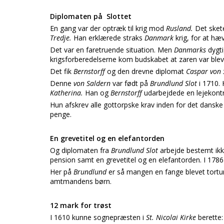
Diplomaten på Slottet
En gang var der optræk til krig mod
Rusland.
Det sket
Tredje.
Han erklærede straks
Danmark
krig, for at h
Det var en faretruende situation. Men
Danmarks
dygt
krigsforberedelserne kom budskabet at zaren var blev
Det fik
Bernstorff
og den drevne diplomat
Caspar von
Denne
von Saldern
var født på
Brundlund Slot
i 1710. 
Katherina.
Han og
Bernstorff
udarbejdede en lejekon
Hun afskrev alle gottorpske krav inden for det danske
penge.
En grevetitel og en elefantorden
Og diplomaten fra
Brundlund Slot
arbejde bestemt ikk
pension samt en grevetitel og en elefantorden. I 178
Her på
Brundlund
er så mangen en fange blevet tortur
amtmandens børn.
12 mark for trøst
I 1610 kunne sognepræsten i
St. Nicolai Kirke
berette: