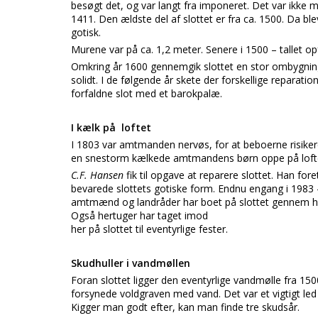
besøgt det, og var langt fra imponeret. Det var ikke 
1411. Den ældste del af slottet er fra ca. 1500. Da blev
gotisk.
Murene var på ca. 1,2 meter. Senere i 1500 – tallet op
Omkring år 1600 gennemgik slottet en stor ombygning
solidt. I de følgende år skete der forskellige reparatio
forfaldne slot med et barokpalæ.
I kælk på loftet
I 1803 var amtmanden nervøs, for at beboerne risikere
en snestorm kælkede amtmandens børn oppe på loftet
C.F. Hansen
fik til opgave at reparere slottet. Han fo
bevarede slottets gotiske form. Endnu engang i 1983
amtmænd og landråder har boet på slottet gennem hi
Også hertuger har taget imod
her på slottet til eventyrlige fester.
Skudhuller i vandmøllen
Foran slottet ligger den eventyrlige vandmølle fra 1
forsynede voldgraven med vand. Det var et vigtigt led i
Kigger man godt efter, kan man finde tre skudsår.