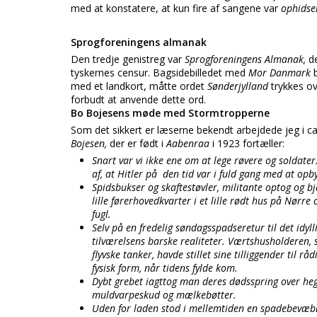
med at konstatere, at kun fire af sangene var
ophidse
Sprogforeningens almanak
Den tredje genistreg var
Sprogforeningens Almanak,
d
tyskernes censur. Bagsidebilledet med
Mor Danmark
med et landkort, måtte ordet
Sønderjylland
trykkes o
forbudt at anvende dette ord.
Bo Bojesens møde med Stormtropperne
Som det sikkert er læserne bekendt arbejdede jeg i ca
Bojesen,
der er født i
Aabenraa
i 1923 fortæller:
Snart var vi ikke ene om at lege røvere og soldate
af, at Hitler på den tid var i fuld gang med at opb
Spidsbukser og skaftestøvler, militante optog og 
lille førerhovedkvarter i et lille rødt hus på Nørr
fugl.
Selv på en fredelig søndagsspadseretur til det idy
tilværelsens barske realiteter. Værtshusholderen, 
flyvske tanker, havde stillet sine tilliggender til 
fysisk form, når tidens fylde kom.
Dybt grebet iagttog man deres dødsspring over heg
muldvarpeskud og mælkebøtter.
Uden for laden stod i mellemtiden en spadebevæbne