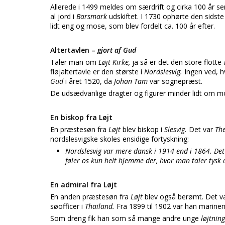
Allerede i 1499 meldes om særdrift og cirka 100 år s
al jord i
Barsmark
udskiftet. I 1730 ophørte den sidste 
lidt eng og mose, som blev fordelt ca. 100 år efter.
Altertavlen –
gjort af Gud
Taler man om
Løjt Kirke,
ja så er det den store flotte
fløjaltertavle er den største i
Nordslesvig.
Ingen ved, hv
Gud
i året 1520, da
Johan Tam
var sognepræst.
De udsædvanlige dragter og figurer minder lidt om mo
En biskop fra Løjt
En præstesøn fra
Løjt
blev biskop i
Slesvig.
Det var
Th
nordslesvigske skoles ensidige fortyskning:
Nordslesvig var mere dansk i 1914 end i 1864. Det
føler os kun helt hjemme der, hvor man taler tysk 
En admiral fra Løjt
En anden præstesøn fra
Løjt
blev også berømt. Det v
søofficer i
Thailand.
Fra 1899 til 1902 var han marinem
Som dreng fik han som så mange andre unge
løjtnin