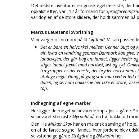
Det ældste inventar er en gotisk egetræskiste, der h
opkaldt efter, var i 12 år formand for
Sprogforeningen
var dog en af de store slidere, der holdt sammen på
Marcus Lauesens lovprisning
Vi bevæger os nu nord på til
Løjtland.
Vi kan passende
Det er bare en halvcirkel mellem Genner Bugt og Aa
alt, hvad en vandring gennem Danmark kan give. V
landevejen, der går bag om landet, ligger heder og 
stiger landet jævnt mod nordøst, øst og syd. Omkr
trægrupper er det eneste, der bryder horisontens
utallige hegn. Gang på gang står man ved et led i 
dalen, og selv om bakkerne her ikke er store, virker
top.
Indhegning af egne marker
Her ligger de meget velbevarede kaptajns – gårde. So
velbevaret stenkiste
Myrpold
på en høj bakke ud mod 
Den lille
Milkær Skov
har en malerisk samling af høje.
en af de første sogne i landet, hvor jordene blev udsk
selvstændige gårde
Strågård
og
Blåsholm
her.