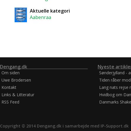
Aktuelle kategori
Aabenraa
Dengang.dk
Nyeste artikle
Om siden
Sønderjylland - 
Uwe Brodersen
Tiden råber mod
Kontakt
Lang nats rejse 
Links & Litteratur
Hvidbog om Dan
RSS Feed
Danmarks Shake
Copyright © 2014 Dengang.dk i samarbejde med
IP-Support.dk