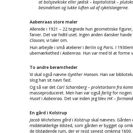
at bolsjevikiske eller jødisk – kapitalistisk – plu
besindelsen og lukke luften ud af cykelslangerne.
Aabenraas store maler
Allerede i 1921 – 22 tegnede hun geometriske figurer, t
farver. Det var hidtil uset. Ingen anden dansker havde
Clausen,
vi taler om.
Hun arbejde i små atelierer i
Berlin
og
Paris.
I 1930ern
ubemærkethed i
Aabenraa.
Hun var med til at forme 
To andre berømtheder
Vi skal også nævne
Gynther Hansen.
Han var bibliotek
slog han sit navn fast.
Og så var det
Carl Scharnberg – proletarbarn fra ko
masseproduceret. Men han var også
farlig
for nogen. 
Huset
i
Aabenraa.
Det var inden jeg blev
HK – formand
En gård i Kolstrup
Jacob Michelsens gård
i
Kolstrup
skal nævnes. Gården 
middelalderlige ildsted, som gården er bygget op om
de tilstødende rum, der er rejst senest omkring 1600.