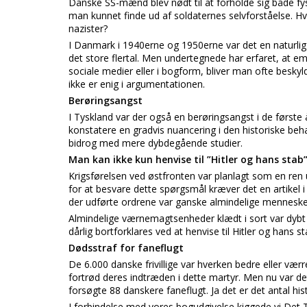
Danske SS-mænd blev nødt til at forholde sig både fysi
man kunnet finde ud af soldaternes selvforståelse. 
nazister?
I Danmark i 1940erne og 1950erne var det en naturlig t
det store flertal. Men undertegnede har erfaret, at 
sociale medier eller i bogform, bliver man ofte beskyl
ikke er enig i argumentationen.
Berøringsangst
I Tyskland var der også en berøringsangst i de først
konstatere en gradvis nuancering i den historiske beh
bidrog med mere dybdegående studier.
Man kan ikke kun henvise til ”Hitler og hans stab
Krigsførelsen ved østfronten var planlagt som en ren
for at besvare dette spørgsmål kræver det en artikel
der udførte ordrene var ganske almindelige mennesker
Almindelige værnemagtsenheder klædt i sort var dybt 
dårlig bortforklares ved at henvise til Hitler og hans
Dødsstraf for faneflugt
De 6.000 danske frivillige var hverken bedre eller værr
fortrød deres indtræden i dette martyr. Men nu var det
forsøgte 88 danskere faneflugt. Ja det er det antal hi
I forbindelse med vores bogudgivelse kiggede vi Det Ty