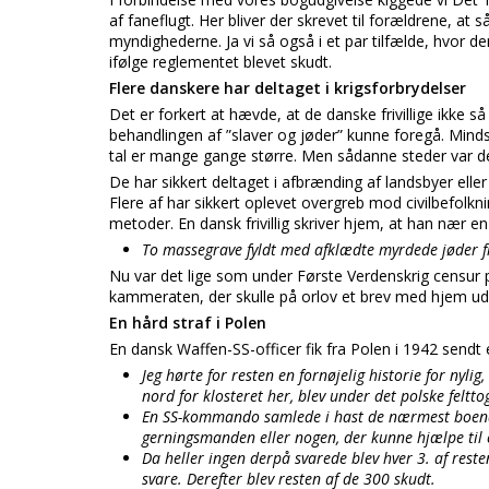
af faneflugt. Her bliver der skrevet til forældrene, a
myndighederne. Ja vi så også i et par tilfælde, hvor de
ifølge reglementet blevet skudt.
Flere danskere har deltaget i krigsforbrydelser
Det er forkert at hævde, at de danske frivillige ikke s
behandlingen af ”slaver og jøder” kunne foregå. Minds
tal er mange gange større. Men sådanne steder var de 
De har sikkert deltaget i afbrænding af landsbyer elle
Flere af har sikkert oplevet overgreb mod civilbefol
metoder. En dansk frivillig skriver hjem, at han nær e
To massegrave fyldt med afklædte myrdede jøder fr
Nu var det lige som under Første Verdenskrig censur 
kammeraten, der skulle på orlov et brev med hjem ud
En hård straf i Polen
En dansk Waffen-SS-officer fik fra Polen i 1942 sendt
Jeg hørte for resten en fornøjelig historie for nyli
nord for klosteret her, blev under det polske felttog
En SS-kommando samlede i hast de nærmest boen
gerningsmanden eller nogen, der kunne hjælpe til e
Da heller ingen derpå svarede blev hver 3. af reste
svare. Derefter blev resten af de 300 skudt.