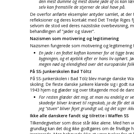
den mest dumme og mest dovne jøde af os kan lære a
selv kan fremstille de stjerner de skal have på.
De overfor anførte eksempler antyder samlet, at der
refleksioner og deres kontakt med Det Tredje Riges f
selvom de stod ved deres nazistiske overbevisning, m
behandlingen af ”jøder og slaver”.
Nazismen som motivering og legitimering
Nazismen fungerede som motivering og legitimering f
En jøde i en fedtet kaftan kommer for at tigge br
bygningen, og et øjeblik efter er hans liv ophørt. Jø
megen nød og elendighed over det europæiske folk
På SS-Junkerskolen Bad Töltz
På SS-junkerskolen i Bad Tölz blev mange danske Waffe
skoling. De fleste danske junkere klarede sig i godt is
1943 hjem og glæder sig over tiltagende mod de dans
For resten glæder det mig, at man nu endelig er ved
skadedyr bliver krævet til regnskab, ja de får de
jeg ”stuen” bliver fejet grundigt ud, og det siger ikke
Ikke alle danskere fandt sig tilrette i Waffen SS
Tilkendegivelser som disse står ikke alene. Med hen 
grundlag kan det dog ikke godtgøres om de frivillige h