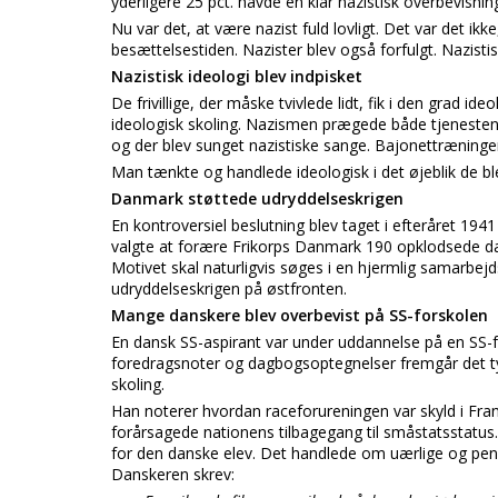
yderligere 25 pct. havde en klar nazistisk overbevisnin
Nu var det, at være nazist fuld lovligt. Det var det 
besættelsestiden. Nazister blev også forfulgt. Nazis
Nazistisk ideologi blev indpisket
De frivillige, der måske tvivlede lidt, fik i den grad i
ideologisk skoling. Nazismen prægede både tjenesten o
og der blev sunget nazistiske sange. Bajonettræningen
Man tænkte og handlede ideologisk i det øjeblik de 
Danmark støttede udryddelseskrigen
En kontroversiel beslutning blev taget i efteråret 194
valgte at forære Frikorps Danmark 190 opklodsede dans
Motivet skal naturligvis søges i en hjermlig samarbejds
udryddelseskrigen på østfronten.
Mange danskere blev overbevist på SS-forskolen
En dansk SS-aspirant var under uddannelse på en SS-f
foredragsnoter og dagbogsoptegnelser fremgår det tyd
skoling.
Han noterer hvordan raceforureningen var skyld i Fran
forårsagede nationens tilbagegang til småstatsstatus. 
for den danske elev. Det handlede om uærlige og penge
Danskeren skrev: