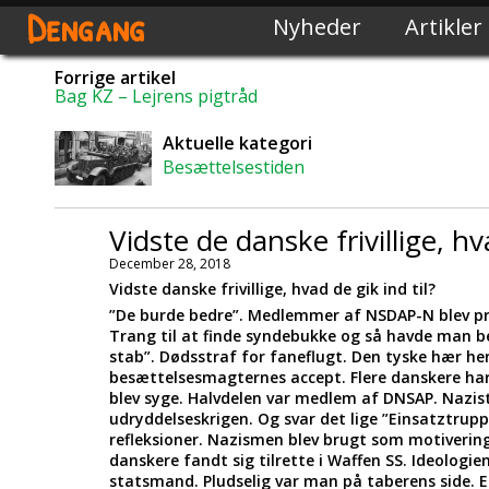
Dengang
Nyheder
Artikler
Forrige artikel
Bag KZ – Lejrens pigtråd
Aktuelle kategori
Besættelsestiden
Vidste de danske frivillige, hv
December 28, 2018
Vidste danske frivillige, hvad de gik ind til?
”De burde bedre”. Medlemmer af NSDAP-N blev pres
Trang til at finde syndebukke og så havde man ber
stab”. Dødsstraf for faneflugt. Den tyske hær he
besættelsesmagternes accept. Flere danskere har 
blev syge. Halvdelen var medlem af DNSAP. Nazist
udryddelseskrigen. Og svar det lige ”Einsatztrupp
refleksioner. Nazismen blev brugt som motivering 
danskere fandt sig tilrette i Waffen SS. Ideologi
statsmand. Pludselig var man på taberens side. 