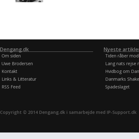
Dengang.dk
Nyeste artikle
Om siden
Tiden råber mod
Uwe Brodersen
Lang nats rejse 
Kontakt
Hvidbog om Dan
Links & Litteratur
Danmarks Shake
RSS Feed
Spadeslaget
Copyright © 2014 Dengang.dk i samarbejde med
IP-Support.dk