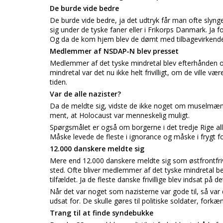
De burde vide bedre
De burde vide bedre, ja det udtryk får man ofte slyn
sig under de tyske faner eller i Frikorps Danmark. Ja f
Og da de kom hjem blev de dømt med tilbagevirkende
Medlemmer af NSDAP-N blev presset
Medlemmer af det tyske mindretal blev efterhånden 
mindretal var det nu ikke helt frivilligt, om de ville 
tiden.
Var de alle nazister?
Da de meldte sig, vidste de ikke noget om muselmænd
ment, at Holocaust var menneskelig muligt.
Spørgsmålet er også om borgerne i det tredje Rige alle
Måske levede de fleste i ignorance og måske i frygt f
12.000 danskere meldte sig
Mere end 12.000 danskere meldte sig som østfrontfrivi
sted. Ofte bliver medlemmer af det tyske mindretal be
tilfældet. Ja de fleste danske frivillige blev indsat p
Når det var noget som nazisterne var gode til, så var d
udsat for. De skulle gøres til politiske soldater, for
Trang til at finde syndebukke