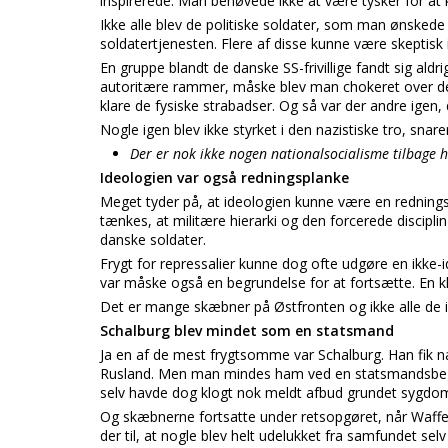
inspirerede. Man behøvede ikke at være tysker for at
Ikke alle blev de politiske soldater, som man ønskede 
soldatertjenesten. Flere af disse kunne være skeptisk i
En gruppe blandt de danske SS-frivillige fandt sig aldr
autoritære rammer, måske blev man chokeret over de
klare de fysiske strabadser. Og så var der andre igen,
Nogle igen blev ikke styrket i den nazistiske tro, sna
Der er nok ikke nogen nationalsocialisme tilbage 
Ideologien var også redningsplanke
Meget tyder på, at ideologien kunne være en rednings
tænkes, at militære hierarki og den forcerede disciplin
danske soldater.
Frygt for repressalier kunne dog ofte udgøre en ikke
var måske også en begrundelse for at fortsætte. En kli
Det er mange skæbner på Østfronten og ikke alle de
Schalburg blev mindet som en statsmand
Ja en af de mest frygtsomme var Schalburg. Han fik næ
Rusland. Men man mindes ham ved en statsmandsbegi
selv havde dog klogt nok meldt afbud grundet sygdom.
Og skæbnerne fortsatte under retsopgøret, når Waffen 
der til, at nogle blev helt udelukket fra samfundet sel