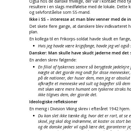
Også hos de danske frivillige, der var i kontakt med 
resultere i en slags medfølelse med de lokale. Dette k
og selvforståelse som SS-mand.
Ikke i SS – interesse at man blev venner med de i
Det skete flere gange, at danskere blev indkvarteret h
plan.
En kollega til en Frikorps-soldat havde skudt en fange
Hvis jeg havde være krigsfange, havde jeg vel også st
Dansker: Man skulle have skudt jøderne med de
En anden skrev følgende:
En filial af tyskernes senere så berygtede jødelejre 
nægte at det gjorde mig ondt for disse mennesker, 
på de nationer, der huser dem, men jeg er absolu
afkræfte et menneske ved sult og bagefter slå dem ha
mit skøn være mere humant om tyskerne straks ha
ikke tilgives dem, der gjorde det.
Ideologiske refleksioner
En menig i Division Viking skrev i efteråret 1942 hjem
Du kan slet ikke tænke dig, hvor det er rart, at s
skovl, jeg skal dog indrømme, at koster os stort be
og de danske jøder vil også lære det, garanterer je