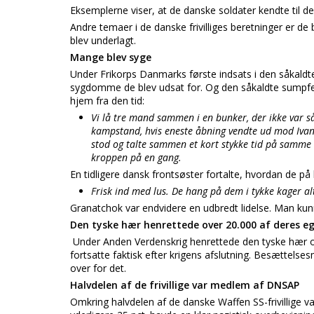
Eksemplerne viser, at de danske soldater kendte til de
Andre temaer i de danske frivilliges beretninger er de 
blev underlagt.
Mange blev syge
Under Frikorps Danmarks første indsats i den såkaldt
sygdomme de blev udsat for. Og den såkaldte sumpfeber
hjem fra den tid:
Vi lå tre mand sammen i en bunker, der ikke var så 
kampstand, hvis eneste åbning vendte ud mod Ivan. V
stod og talte sammen et kort stykke tid på samme sted
kroppen på en gang.
En tidligere dansk frontsøster fortalte, hvordan de på 
Frisk ind med lus. De hang på dem i tykke kager alt
Granatchok var endvidere en udbredt lidelse. Man k
Den tyske hær henrettede over 20.000 af deres e
Under Anden Verdenskrig henrettede den tyske hær over
fortsatte faktisk efter krigens afslutning. Besættelse
over for det.
Halvdelen af de frivillige var medlem af DNSAP
Omkring halvdelen af de danske Waffen SS-frivillige 