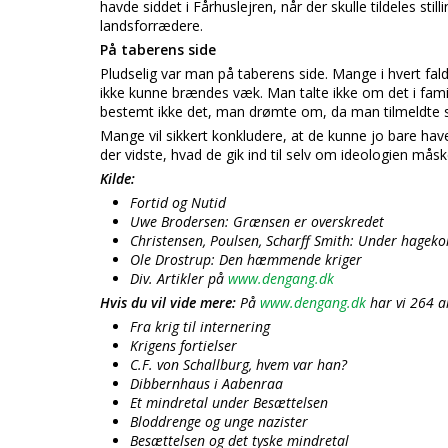
havde siddet i Fårhuslejren, når der skulle tildeles stil
landsforrædere.
På taberens side
Pludselig var man på taberens side. Mange i hvert fal
ikke kunne brændes væk. Man talte ikke om det i famili
bestemt ikke det, man drømte om, da man tilmeldte s
Mange vil sikkert konkludere, at de kunne jo bare hav
der vidste, hvad de gik ind til selv om ideologien måske
Kilde:
Fortid og Nutid
Uwe Brodersen: Grænsen er overskredet
Christensen, Poulsen, Scharff Smith: Under hagek
Ole Drostrup: Den hæmmende kriger
Div. Artikler på
www.dengang.dk
Hvis du vil vide mere:
På
www.dengang.dk
har vi 264 ar
Fra krig til internering
Krigens fortielser
C.F. von Schallburg, hvem var han?
Dibbernhaus i Aabenraa
Et mindretal under Besættelsen
Bloddrenge og unge nazister
Besættelsen og det tyske mindretal