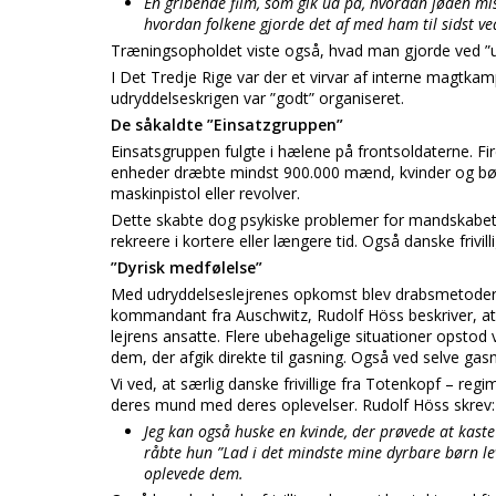
En gribende film, som gik ud på, hvordan jøden mi
hvordan folkene gjorde det af med ham til sidst 
Træningsopholdet viste også, hvad man gjorde ved ”u
I Det Tredje Rige var der et virvar af interne magtkam
udryddelseskrigen var ”godt” organiseret.
De såkaldte ”Einsatzgruppen”
Einsatsgruppen fulgte i hælene på frontsoldaterne. Fi
enheder dræbte mindst 900.000 mænd, kvinder og børn
maskinpistol eller revolver.
Dette skabte dog psykiske problemer for mandskabet i
rekreere i kortere eller længere tid. Også danske frivil
”Dyrisk medfølelse”
Med udryddelseslejrenes opkomst blev drabsmetoderne e
kommandant fra Auschwitz, Rudolf Höss beskriver, at h
lejrens ansatte. Flere ubehagelige situationer opstod
dem, der afgik direkte til gasning. Også ved selve ga
Vi ved, at særlig danske frivillige fra Totenkopf – reg
deres mund med deres oplevelser. Rudolf Höss skrev:
Jeg kan også huske en kvinde, der prøvede at kas
råbte hun ”Lad i det mindste mine dyrbare børn le
oplevede dem.