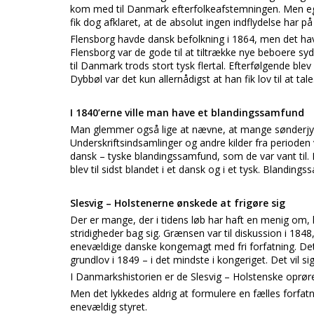
kom med til Danmark efterfolkeafstemningen. Men ege
fik dog afklaret, at de absolut ingen indflydelse har p
Flensborg havde dansk befolkning i 1864, men det havd
Flensborg var de gode til at tiltrække nye beboere sy
til Danmark trods stort tysk flertal. Efterfølgende ble
Dybbøl var det kun allernådigst at han fik lov til at tale
I 1840’erne ville man have et blandingssamfund
Man glemmer også lige at nævne, at mange sønderjyde
Underskriftsindsamlinger og andre kilder fra perioden v
dansk – tyske blandingssamfund, som de var vant til. 
blev til sidst blandet i et dansk og i et tysk. Blanding
Slesvig – Holstenerne ønskede at frigøre sig
Der er mange, der i tidens løb har haft en menig om, 
stridigheder bag sig. Grænsen var til diskussion i 1848
enevældige danske kongemagt med fri forfatning. Det 
grundlov i 1849 – i det mindste i kongeriget. Det vil s
I Danmarkshistorien er de Slesvig – Holstenske oprører
Men det lykkedes aldrig at formulere en fælles forfa
enevældig styret.