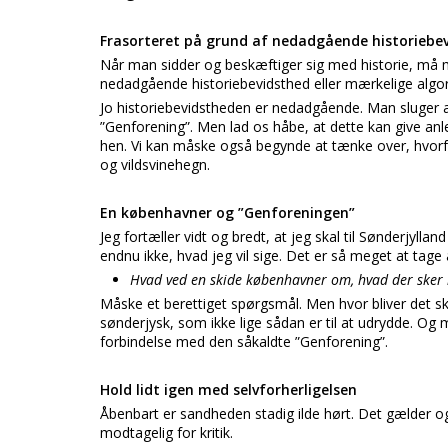
Frasorteret på grund af nedadgående historiebe
Når man sidder og beskæftiger sig med historie, må m
nedadgående historiebevidsthed eller mærkelige algor
Jo historiebevidstheden er nedadgående. Man sluger a
”Genforening”. Men lad os håbe, at dette kan give anle
hen. Vi kan måske også begynde at tænke over, hvorfo
og vildsvinehegn.
En københavner og ”Genforeningen”
Jeg fortæller vidt og bredt, at jeg skal til Sønderjyllan
endnu ikke, hvad jeg vil sige. Det er så meget at ta
Hvad ved en skide københavner om, hvad der sker
Måske et berettiget spørgsmål. Men hvor bliver det s
sønderjysk, som ikke lige sådan er til at udrydde. Og
forbindelse med den såkaldte ”Genforening”.
Hold lidt igen med selvforherligelsen
Åbenbart er sandheden stadig ilde hørt. Det gælder o
modtagelig for kritik.