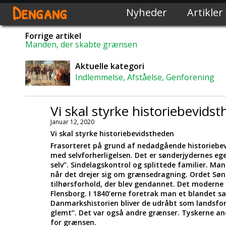
Dengang
Nyheder
Artikler
Forrige artikel
Manden, der skabte grænsen
Aktuelle kategori
Indlemmelse, Afståelse, Genforening
Vi skal styrke historiebevids
Januar 12, 2020
Vi skal styrke historiebevidstheden
Frasorteret på grund af nedadgående historiebev
med selvforherligelsen. Det er sønderjydernes eg
selv”. Sindelagskontrol og splittede familier. Ma
når det drejer sig om grænsedragning. Ordet Sønd
tilhørsforhold, der blev gendannet. Det moderne D
Flensborg. I 1840’erne foretrak man et blandet sa
Danmarkshistorien bliver de udråbt som landsforræd
glemt”. Det var også andre grænser. Tyskerne an
for grænsen.