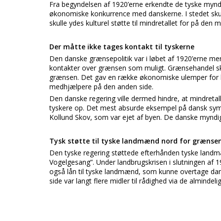
Fra begyndelsen af 1920’erne erkendte de tyske myndig
økonomiske konkurrence med danskerne. I stedet skull
skulle ydes kulturel støtte til mindretallet for på den 
Der måtte ikke tages kontakt til tyskerne
Den danske grænsepolitik var i løbet af 1920’erne mere
kontakter over grænsen som muligt. Grænsehandel skul
grænsen. Det gav en række økonomiske ulemper for h
medhjælpere på den anden side.
Den danske regering ville dermed hindre, at mindreta
tyskere op. Det mest absurde eksempel på dansk symbo
Kollund Skov, som var ejet af byen. De danske myndig
Tysk støtte til tyske landmænd nord for grænse
Den tyske regering støttede efterhånden tyske landmæn
Vogelgesang”. Under landbrugskrisen i slutningen af 
også lån til tyske landmænd, som kunne overtage dan
side var langt flere midler til rådighed via de almindeli