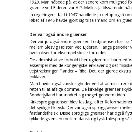
1920. Man håbede på, at der senere kom mulighed for
grænse ved Ejderen var A.P. Møller. Ja tilsvarende hå
Ja regeringens fald i 1947 handlede jo netop også om
løbet af 1946 havde gjort sig til talsmand om en græn
Der var også andre grænser
Der var jo også andre grænser. Toldgrænsen har fra 12
mellem Slesvig Holsten ved Ejderen. I lange perioder
hvor okser for eksempel skulle fortoldes.
De administrative forhold i hertugdømmet har medfør
eksempel med de kongerigske enklaver og det frisiske
vejstrækningen Tønder – Ribe. Det, der gjorde ekstra
enklaver.
Man havde også vanskeligheder ved at administrere 
retten til at afsige domme. De kirkelige grænser skyl
Sønderjylland har ændret sig meget gennem tiden.
Kirkesprogsgrænsen blev fastlagt efter Reformationen 
det sydlige fik tysk. Der var også sproggrænser mellem
fastlandsfrisisk. Disse sproglige grænser har også flytt
rykkede grænsen mellem dansk og tysk talesprog såle