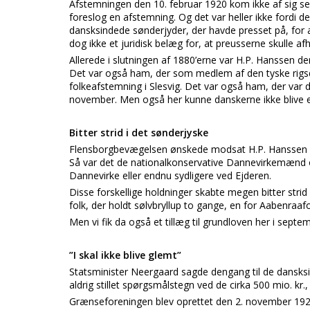
Afstemningen den 10. februar 1920 kom ikke af sig selv.
foreslog en afstemning. Og det var heller ikke fordi 
dansksindede sønderjyder, der havde presset på, for at
dog ikke et juridisk belæg for, at preusserne skulle a
Allerede i slutningen af 1880’erne var H.P. Hanssen d
Det var også ham, der som medlem af den tyske rigsdag 
folkeafstemning i Slesvig. Det var også ham, der var 
november. Men også her kunne danskerne ikke blive e
Bitter strid i det sønderjyske
Flensborgbevægelsen ønskede modsat H.P. Hanssen en
Så var det de nationalkonservative Dannevirkemænd og 
Dannevirke eller endnu sydligere ved Ejderen.
Disse forskellige holdninger skabte megen bitter strid 
folk, der holdt sølvbryllup to gange, en for Aabenraaf
Men vi fik da også et tillæg til grundloven her i septe
”I skal ikke blive glemt”
Statsminister Neergaard sagde dengang til de dansksin
aldrig stillet spørgsmålstegn ved de cirka 500 mio. kr.,
Grænseforeningen blev oprettet den 2. november 192