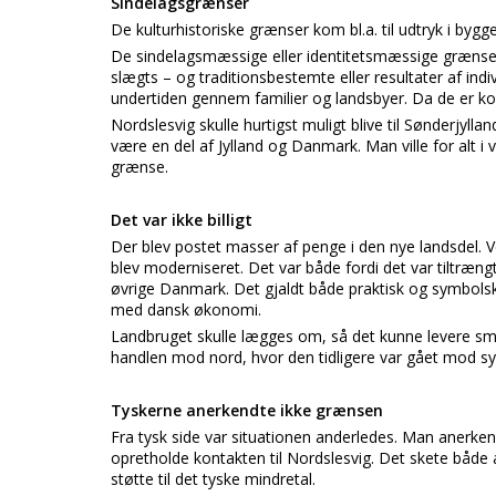
Sindelagsgrænser
De kulturhistoriske grænser kom bl.a. til udtryk i byg
De sindelagsmæssige eller identitetsmæssige grænser i
slægts – og traditionsbestemte eller resultater af ind
undertiden gennem familier og landsbyer. Da de er ko
Nordslesvig skulle hurtigst muligt blive til Sønderjylla
være en del af Jylland og Danmark. Man ville for alt i 
grænse.
Det var ikke billigt
Der blev postet masser af penge i den nye landsdel. Ve
blev moderniseret. Det var både fordi det var tiltræn
øvrige Danmark. Det gjaldt både praktisk og symbolsk
med dansk økonomi.
Landbruget skulle lægges om, så det kunne levere sm
handlen mod nord, hvor den tidligere var gået mod sy
Tyskerne anerkendte ikke grænsen
Fra tysk side var situationen anderledes. Man anerke
opretholde kontakten til Nordslesvig. Det skete både 
støtte til det tyske mindretal.