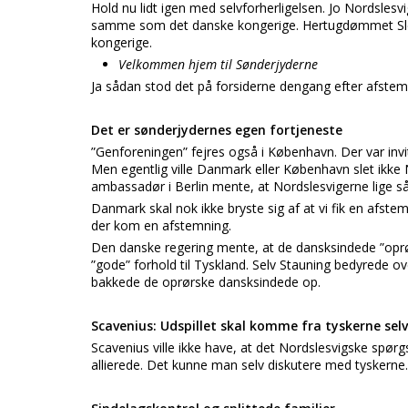
Hold nu lidt igen med selvforherligelsen. Jo Nordslesv
samme som det danske kongerige. Hertugdømmet Slesvi
kongerige.
Velkommen hjem til Sønderjyderne
Ja sådan stod det på forsiderne dengang efter afstem
Det er sønderjydernes egen fortjeneste
”Genforeningen” fejres også i København. Der var invi
Men egentlig ville Danmark eller København slet ikke N
ambassadør i Berlin mente, at Nordslesvigerne lige så
Danmark skal nok ikke bryste sig af at vi fik en afst
der kom en afstemning.
Den danske regering mente, at de dansksindede ”oprør
”gode” forhold til Tyskland. Selv Stauning bedyrede ov
bakkede de oprørske dansksindede op.
Scavenius: Udspillet skal komme fra tyskerne selv
Scavenius ville ikke have, at det Nordslesvigske sp
allierede. Det kunne man selv diskutere med tyskerne