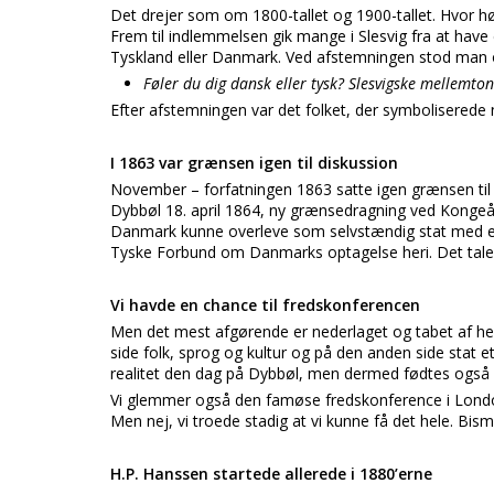
Det drejer som om 1800-tallet og 1900-tallet. Hvor hør
Frem til indlemmelsen gik mange i Slesvig fra at have en 
Tyskland eller Danmark. Ved afstemningen stod man ov
Føler du dig dansk eller tysk? Slesvigske mellemton
Efter afstemningen var det folket, der symboliserede 
I 1863 var grænsen igen til diskussion
November – forfatningen 1863 satte igen grænsen til d
Dybbøl 18. april 1864, ny grænsedragning ved Kongeå
Danmark kunne overleve som selvstændig stat med et 
Tyske Forbund om Danmarks optagelse heri. Det taler
Vi havde en chance til fredskonferencen
Men det mest afgørende er nederlaget og tabet af he
side folk, sprog og kultur og på den anden side stat 
realitet den dag på Dybbøl, men dermed fødtes også d
Vi glemmer også den famøse fredskonference i London
Men nej, vi troede stadig at vi kunne få det hele. Bis
H.P. Hanssen startede allerede i 1880’erne