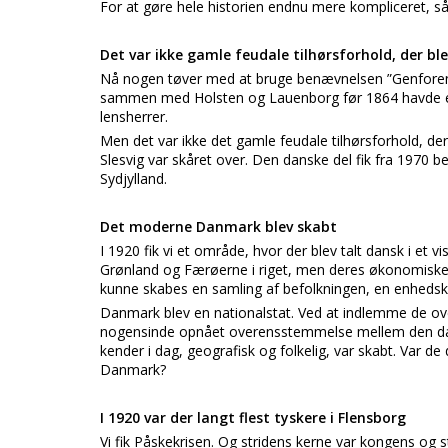
For at gøre hele historien endnu mere kompliceret, så
Det var ikke gamle feudale tilhørsforhold, der b
Nå nogen tøver med at bruge benævnelsen ”Genforening”
sammen med Holsten og Lauenborg før 1864 havde 
lensherrer.
Men det var ikke det gamle feudale tilhørsforhold, der
Slesvig var skåret over. Den danske del fik fra 1970 
Sydjylland.
Det moderne Danmark blev skabt
I 1920 fik vi et område, hvor der blev talt dansk i et v
Grønland og Færøerne i riget, men deres økonomiske
kunne skabes en samling af befolkningen, en enhedsku
Danmark blev en nationalstat. Ved at indlemme de o
nogensinde opnået overensstemmelse mellem den dan
kender i dag, geografisk og folkelig, var skabt. Var d
Danmark?
I 1920 var der langt flest tyskere i Flensborg
Vi fik Påskekrisen. Og stridens kerne var kongens og s