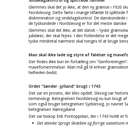
Sindelagskontrol og splittede familier
Glemmes skal det jo ikke, at den ny grænse i 1920 skab
Nordslesvig. Dette førte i mange tilfælde til splitted
diskrimination og sindelagskontrol. De dansksindede i
de tysksindede i Nordslesvig er for det meste danske 
Glemmes skal det ikke, at det dansk – tyske grænsel
jubilæer, der skal fejres. I den forbindelse er det me
tyske mindretal nærmest skal tvinges til at bruge be
Man skal ikke lade sig styre af følelser og mav
Der findes ikke kun en fortælling om ”Genforeningen”. H
mavefornemmelser. Man må gå til enhver grænsekonfli
helheden bedst.
Ordet ”Sønder -jylland” brugt i 1743
Det var en provins, der blev opdelt. Slesvig var histori
terminologi. Betegnelsen Nordslesvig nu kun brugt af
som også bruger betegnelsen Sydslesvig. Jo navnet Sø
betegnelsen Nørrejylland.
Det var biskop Erik Pontoppidan, der i 1743 holdt et f
Det danske Sprogs Skiæbne og forrige saavelsom n