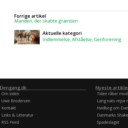
Forrige artikel
Manden, der skabte grænsen
Aktuelle kategori
Indlemmelse, Afståelse, Genforening
Dengang.dk
Nyeste artikle
Om siden
Tiden råber mod
Uwe Brodersen
Lang nats rejse 
Kontakt
Hvidbog om Dan
Links & Litteratur
Danmarks Shake
RSS Feed
Spadeslaget