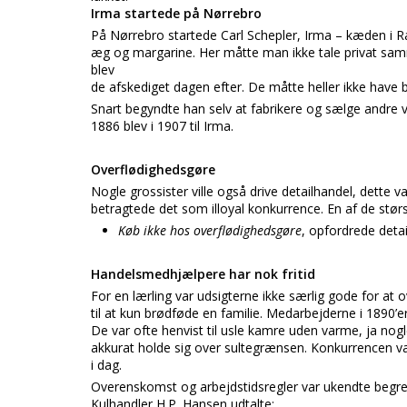
Irma startede på Nørrebro
På Nørrebro startede Carl Schepler, Irma – kæden i Rav
æg og margarine. Her måtte man ikke tale privat samm
blev
de afskediget dagen efter. De måtte heller ikke have 
Snart begyndte han selv at fabrikere og sælge andre var
1886 blev i 1907 til Irma.
Overflødighedsgøre
Nogle grossister ville også drive detailhandel, dette 
betragtede det som illoyal konkurrence. En af de stø
Køb ikke hos overflødighedsgøre
, opfordrede deta
Handelsmedhjælpere har nok fritid
For en lærling var udsigterne ikke særlig gode for a
til at kun brødføde en familie. Medarbejderne i 1890
De var ofte henvist til usle kamre uden varme, ja no
akkurat holde sig over sultegrænsen. Konkurrencen v
i dag.
Overenskomst og arbejdstidsregler var ukendte begreb
Kulhandler H.P. Hansen udtalte: