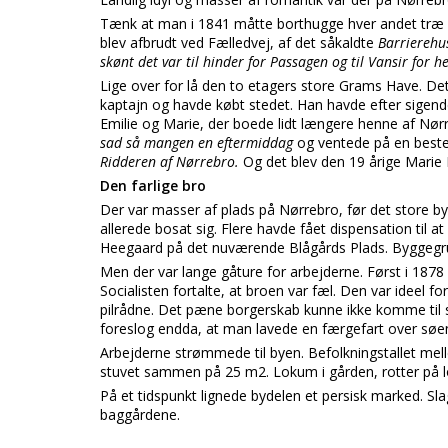
Tænk at man i 1841 måtte borthugge hver andet træ p
blev afbrudt ved Fælledvej, af det såkaldte
Barrierehu
skønt det var til hinder for Passagen og til Vansir for h
Lige over for lå den to etagers store Grams Have. D
kaptajn og havde købt stedet. Han havde efter sigen
Emilie og Marie, der boede lidt længere henne af Nør
sad så mangen en eftermiddag
og ventede på en beste
Ridderen af Nørrebro.
Og det blev den 19 årige Marie
Den farlige bro
Der var masser af plads på Nørrebro, før det store
allerede bosat sig. Flere havde fået dispensation til at 
Heegaard på det nuværende Blågårds Plads. Byggegrun
Men der var lange gåture for arbejderne. Først i 187
Socialisten fortalte, at broen var fæl. Den var ideel f
pilrådne. Det pæne borgerskab kunne ikke komme til s
foreslog endda, at man lavede en færgefart over søe
Arbejderne strømmede til byen. Befolkningstallet mell
stuvet sammen på 25 m2. Lokum i gården, rotter på lo
På et tidspunkt lignede bydelen et persisk marked. Sl
baggårdene.