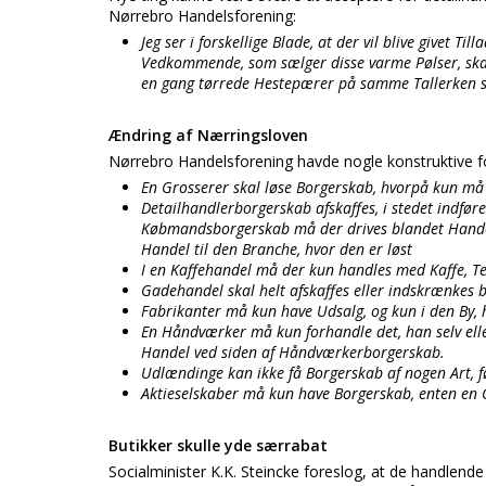
Nørrebro Handelsforening:
Jeg ser i forskellige Blade, at der vil blive givet T
Vedkommende, som sælger disse varme Pølser, skal le
en gang tørrede Hestepærer på samme Tallerken som
Ændring af Nærringsloven
Nørrebro Handelsforening havde nogle konstruktive fo
En Grosserer skal løse Borgerskab, hvorpå kun må
Detailhandlerborgerskab afskaffes, i stedet indfø
Købmandsborgerskab må der drives blandet Handel.
Handel til den Branche, hvor den er løst
I en Kaffehandel må der kun handles med Kaffe, Te,
Gadehandel skal helt afskaffes eller indskrænkes be
Fabrikanter må kun have Udsalg, og kun i den By, 
En Håndværker må kun forhandle det, han selv eller
Handel ved siden af Håndværkerborgerskab.
Udlændinge kan ikke få Borgerskab af nogen Art, fø
Aktieselskaber må kun have Borgerskab, enten en G
Butikker skulle yde særrabat
Socialminister K.K. Steincke foreslog, at de handlende