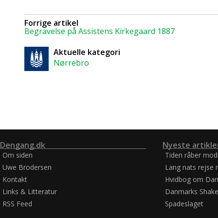
Forrige artikel
Begravelse på Assistens Kirkegaard 1887
Aktuelle kategori
Nørrebro
Dengang.dk
Nyeste artikle
Om siden
Tiden råber mod
Uwe Brodersen
Lang nats rejse 
Kontakt
Hvidbog om Dan
Links & Litteratur
Danmarks Shake
RSS Feed
Spadeslaget