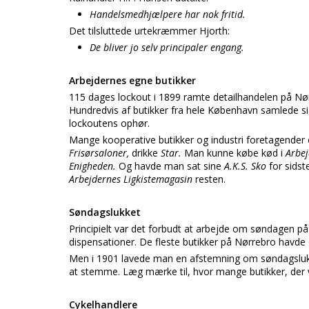
Handelsmedhjælpere har nok fritid.
Det tilsluttede urtekræmmer Hjorth:
De bliver jo selv principaler engang.
Arbejdernes egne butikker
115 dages lockout i 1899 ramte detailhandelen på Nør
Hundredvis af butikker fra hele København samlede 
lockoutens ophør.
Mange kooperative butikker og industri foretagender
Frisørsaloner,
drikke
Star.
Man kunne købe kød i
Arbej
Enigheden.
Og havde man sat sine
A.K.S. Sko
for sidst
Arbejdernes Ligkistemagasin
resten.
Søndagslukket
Principielt var det forbudt at arbejde om søndagen på
dispensationer. De fleste butikker på Nørrebro havde 
Men i 1901 lavede man en afstemning om søndagslukn
at stemme. Læg mærke til, hvor mange butikker, der
Cykelhandlere