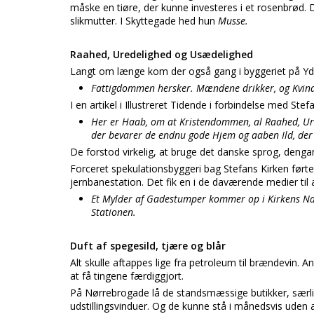
måske en tiøre, der kunne investeres i et rosenbrød.
slikmutter. I Skyttegade hed hun
Musse.
Raahed, Uredelighed og Usædelighed
Langt om længe kom der også gang i byggeriet på Ydr
Fattigdommen hersker. Mændene drikker, og Kvind
I en artikel i Illustreret Tidende i forbindelse med St
Her er Haab, om at Kristendommen, al Raahed, Ure
der bevarer de endnu gode Hjem og aaben Ild, der
De forstod virkelig, at bruge det danske sprog, denga
Forceret spekulationsbyggeri bag Stefans Kirken førte t
jernbanestation. Det fik en i de daværende medier til a
Et Mylder af Gadestumper kommer op i Kirkens Nabol
Stationen.
Duft af spegesild, tjære og blår
Alt skulle aftappes lige fra petroleum til brændevin.
at få tingene færdiggjort.
På Nørrebrogade lå de standsmæssige butikker, særl
udstillingsvinduer. Og de kunne stå i månedsvis uden 