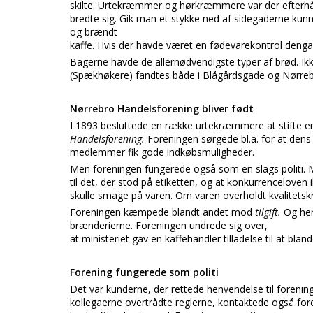
skilte. Urtekræmmer og hørkræmmere var der efterhån
bredte sig. Gik man et stykke ned af sidegaderne ku
og brændt
kaffe. Hvis der havde været en fødevarekontrol denga
Bagerne havde de allernødvendigste typer af brød. I
(Spækhøkere) fandtes både i Blågårdsgade og Nørre
Nørrebro Handelsforening bliver født
I 1893 besluttede en række urtekræmmere at stifte e
Handelsforening.
Foreningen sørgede bl.a. for at dens
medlemmer fik gode indkøbsmuligheder.
Men foreningen fungerede også som en slags politi. M
til det, der stod på etiketten, og at konkurrenceloven
skulle smage på varen. Om varen overholdt kvalitetsk
Foreningen kæmpede blandt andet mod
tilgift.
Og her
brænderierne. Foreningen undrede sig over,
at ministeriet gav en kaffehandler tilladelse til at bland
Forening fungerede som politi
Det var kunderne, der rettede henvendelse til forening
kollegaerne overtrådte reglerne, kontaktede også fo