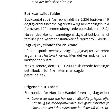
Men det hele sker planløst.
Butiksantallet falder
Butiksantallet på Nørrebro faldt fra 2.256 butikker i 19
dagligvarebutikkerne og tekstil – og beklædningsbutik
fremvises 120 tomme ubenyttede butikslokaler. I Blå
Nu var det ikke kun saneringens skyld at butikkerne 
familieejede købmandsbutikker på Nørrebro lukkede.
Jagtvej 69, tilbudt for en krone
På et tidspunkt overtog Brugsen, Jagtvej 69. Nørreb
argumentet
Historisk værdi.
Men det var nok kampen m
kæmpe for huset.
Meget senere, den 13. juli 2000 diskuterede forening
det tilbudt – for 1 kr. Men man sagde
pænt, nej tak.
Stigende butiksdød
Formanden for Nørrebro Handelsforening, slagter K
Lavprisvarehusene har ansat såkaldte prispatruljer 
har brug for monopoltilsynet. Der gives rabatter fr
Omsætningen i de resterende butikker på Nørrebro