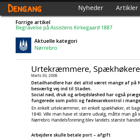
Dengang
Nyheder
Artikler
Forrige artikel
Begravelse på Assistens Kirkegaard 1887
Aktuelle kategori
Nørrebro
Urtekræmmere, Spækhøkere 
Marts 30, 2008
Detailhandlere har det altid været mange af på N
besværlig vej ind til Staden.
Social nød, druk og arbejdsløshed har også præg
fungerede som politi og fødevarekontrol i mange
En enkelt urtekræmmer, en enkelt spækhøker, et bager
1840. Ville man have et større udvalg, måtte man gå ind
Nørrebro Handelsforening blev landets største han
Arbejdere skulle betale port – afgift