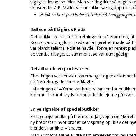
vigtigste levnedsmidler. Man var dog ikke så begejstre
skibsredder A.P. Møller var nok ikke særlig populær på
Vi må se bort fra Understøttelse, så Lediggangen 
Ballade på Blågårds Plads
Det er ikke ukendt for forretningerne på Nørrebro, at
Konservativ Ungdom havde arrangeret et møde på Blåg
var blandt talerne. Politiet havde i forvejen renset p
de vendte tilbage. Et sammenstød var uundgåelig.
Detailhandelen protesterer
Efter krigen var der akut varemangel og restriktioner b
på Nørrebrogade var mørklagte.
I slutningen af 40’erne var bruttoavancen for butikke
kommer i skarpt krydsforhør af butiksejerne på Nørreb
En velsignelse af specialbutikker
En legetøjshandler på hjørnet af Jagtvejen og Nørrebro
ny brødrister, hvor brødet selv sprang op, blev det 
blender. Far fik el – shaver.
Med
Tricolore
sæbe fulgte samlemærker om indianerne