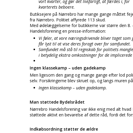
vort kvarter, og gør det livsfarligt, at færdes i, for
kvarterets beboere.
Butiksejere på Nørrebro har mange gange måttet feje 
fra Nørrebro. Politiet affyrede 113 skud.
Med ødelæggelserne for butikkerne var større den 8
Handelsforening en presse-information:
Vi føler, at vore næringsdrivende bliver taget som
får lyst til at vise deres foragt over for samfundet.
Samfundet må stå til regnskab for politiets mangl
i betydelig ekstra omkostninger for de implicered
Ingen klassekamp – uden gadekamp
Men ligesom den gang og mange gange efter lod politi
selv. Forsikringerne blev skruet op, og langs muren 
Ingen klassekamp – uden gadekamp.
Man støttede Bydelsrådet
Nørrebro Handelsforening var ikke enig med alt hva
støttede aktivt en bevarelse af dette råd, fordi det 
Indkøbsordning støtter de ældre