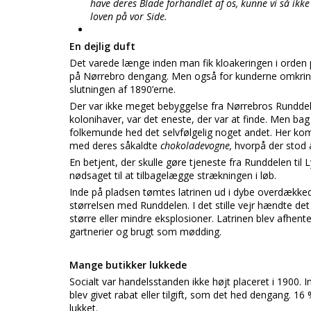
have deres Blade forhandlet af os, kunne vi så ikke 
loven på vor Side.
En dejlig duft
Det varede længe inden man fik kloakeringen i orden p
på Nørrebro dengang. Men også for kunderne omkring 
slutningen af 1890’erne.
Der var ikke meget bebyggelse fra Nørrebros Runddel 
kolonihaver, var det eneste, der var at finde. Men bag
folkemunde hed det selvfølgelig noget andet. Her k
med deres såkaldte
chokoladevogne,
hvorpå der stod å
En betjent, der skulle gøre tjeneste fra Runddelen til 
nødsaget til at tilbagelægge strækningen i løb.
Inde på pladsen tømtes latrinen ud i dybe overdækkede 
størrelsen med Runddelen. I det stille vejr hændte det
større eller mindre eksplosioner. Latrinen blev afhen
gartnerier og brugt som mødding.
Mange butikker lukkede
Socialt var handelsstanden ikke højt placeret i 1900.
blev givet rabat eller tilgift, som det hed dengang. 16 
lukket.