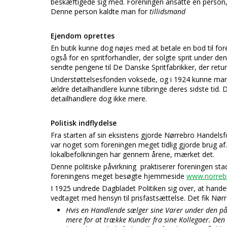
beskæftigede sig med. Foreningen ansatte en person, de
Denne person kaldte man for
tillidsmand
Ejendom oprettes
En butik kunne dog nøjes med at betale en bod til for
også for en spritforhandler, der solgte sprit under de
sendte pengene til De Danske Spritfabrikker, der retu
Understøttelsesfonden voksede, og i 1924 kunne man 
ældre detailhandlere kunne tilbringe deres sidste tid
detailhandlere dog ikke mere.
Politisk indflydelse
Fra starten af sin eksistens gjorde Nørrebro Handelsf
var noget som foreningen meget tidlig gjorde brug af.
lokalbefolkningen har gennem årene, mærket det.
Denne politiske påvirkning praktiserer foreningen stad
foreningens meget besøgte hjemmeside
www.norreb
I 1925 undrede Dagbladet Politiken sig over, at hand
vedtaget med hensyn til prisfastsættelse. Det fik Nørreb
Hvis en Handlende sælger sine Varer under den pål
mere for at trække Kunder fra sine Kollegaer. Den 