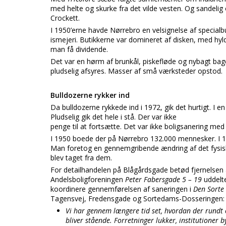
med helte og skurke fra det vilde vesten. Og sandel
Crockett.
I 1950’erne havde Nørrebro en velsignelse af special
ismejeri. Butikkerne var domineret af disken, med hyld
man få dividende.
Det var en hørm af brunkål, piskefløde og nybagt bage
pludselig afsyres. Masser af små værksteder opstod.
Bulldozerne rykker ind
Da bulldozerne rykkede ind i 1972, gik det hurtigt. I en
Pludselig gik det hele i stå. Der var ikke
penge til at fortsætte. Det var ikke boligsanering me
I 1950 boede der på Nørrebro 132.000 mennesker. I 198
Man foretog en gennemgribende ændring af det fysisk
blev taget fra dem.
For detailhandelen på Blågårdsgade betød fjernelsen a
Andelsboligforeningen
Peter Fabersgade 5 – 19
uddelte
koordinere gennemførelsen af saneringen i
Den Sorte
Tagensvej, Fredensgade og Sortedams-Dosseringen:
Vi har gennem længere tid set, hvordan der rundt 
bliver stående. Forretninger lukker, institutioner 