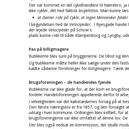
Der var kommet en del cykelhandlere til Nørrebro, ja 
ikke cykler, det hed faktisk
bicykletten.
Man kunne læse
at Damer ride på Cykle, at ingen Mennesker falder 
I begyndelsen hed de
Velocipeder.
I Ryesgade havde l
der lejede
Velocipeder
på Schow`s
plads kunne
ride
til både Klampenborg og Lyngby, ud
Pas på billigmagere
Butikkerne blev sure på bryggerierne. De tillod sig de
Og butikkerne måtte heller ikke sælge under den fastla
kaldte sådanne forretninger for
billigmagere.
Tænk de 
Brugsforeningen – de handlendes fjende
Butikkerne var ikke glade for, at der kom en brugsfor
fordele. Handelsforeningen appellerede derfor til arbe
I virkeligheden var det købstædernes forsøg på at bes
Den første næringslov er fra 1857, og den forsøgte a
udsalg i hver kommune. Ordningen blev indført, for a
brugsforeningerne var ikke omfattet af denne lov. De k
Der blev også nedsat en kommission, der skulle moda