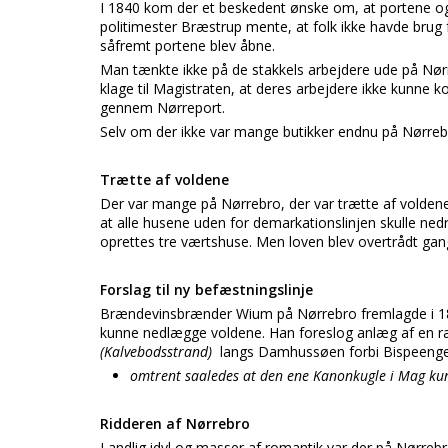
I 1840 kom der et beskedent ønske om, at portene o
politimester Bræstrup mente, at folk ikke havde brug f
såfremt portene blev åbne.
Man tænkte ikke på de stakkels arbejdere ude på Nør
klage til Magistraten, at deres arbejdere ikke kunne k
gennem Nørreport.
Selv om der ikke var mange butikker endnu på Nørreb
Trætte af voldene
Der var mange på Nørrebro, der var trætte af voldene. 
at alle husene uden for demarkationslinjen skulle ne
oprettes tre værtshuse. Men loven blev overtrådt gan
Forslag til ny befæstningslinje
Brændevinsbrænder Wium på Nørrebro fremlagde i 184
kunne nedlægge voldene. Han foreslog anlæg af en ræ
(Kalvebodsstrand)
langs Damhussøen forbi Bispeengen 
omtrent saaledes at den ene Kanonkugle i Mag ku
Ridderen af Nørrebro
Landlig idyl og masser af romantik var der på Nørreb