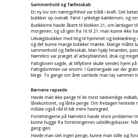
Sammenhold og fællesskab
En ny lov om næringsfrihed var trådt i kraft. Det betø
butikker op overalt. Først i ynkelige kælderrum, og s
Butikkerne havde åbent til klokken 21, om lørdagen ti
morgenen, og så igen fra 16 til 21. man kunne ikke hav
Udvalgsbutikker med ting til hjemmet og beklædning o
og det kunne mange butikker mærke. Mange måtte lukke
sammenhold og fællesskab. Man hjalp hinanden, passed
Nørrebro var præget af arbejdsløshed, druk og meget
Fattigloven sagde, at tilflyttere skulle sendes hjem 
Fattigdommen var enorm. I Gartnergade var der gratis
blege. To gange om året samlede man tøj sammen til d
Børnene rapsede
Havde man ikke penge til de mest nødvendige indkøb,
lånekontoret, og lånte penge. Om fredagen hentede ma
måske også råd til lidt mere havregrød.
Forretningerne på Nørrebro havde store problemer 
kunne hugge fra forretningernes udstillingskasser. Når 
gang igen.
Havde man slet ingen penge, kunne man stille sig for