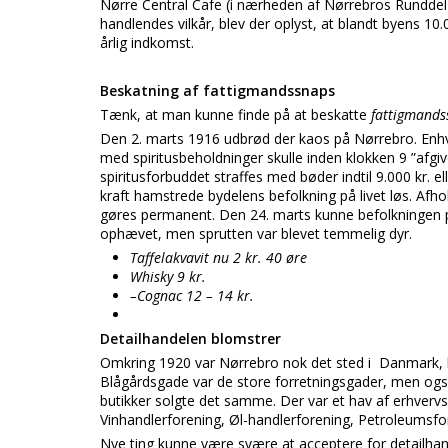
Nørre Central Cafe (i nærheden af Nørrebros Runddel
handlendes vilkår, blev der oplyst, at blandt byens 10.
årlig indkomst.
Beskatning af fattigmandssnaps
Tænk, at man kunne finde på at beskatte
fattigmands
Den 2. marts 1916 udbrød der kaos på Nørrebro. Enhve
med spiritusbeholdninger skulle inden klokken 9 ”afg
spiritusforbuddet straffes med bøder indtil 9.000 kr. 
kraft hamstrede bydelens befolkning på livet løs. Af
gøres permanent. Den 24. marts kunne befolkningen på
ophævet, men sprutten var blevet temmelig dyr.
Taffelakvavit nu 2 kr. 40 øre
Whisky 9 kr.
–
Cognac 12
– 14 kr.
Detailhandelen blomstrer
Omkring 1920 var Nørrebro nok det sted i Danmark, 
Blågårdsgade var de store forretningsgader, men ogs
butikker solgte det samme. Der var et hav af erhvervs
Vinhandlerforening, Øl-handlerforening, Petroleums
Nye ting kunne være svære at acceptere for detailhan