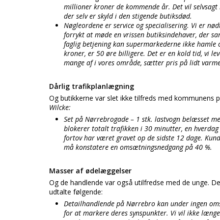
millioner kroner de kommende år. Det vil selvsagt
der selv er skyld i den stigende butiksdød.
Nøgleordene er service og specialisering. Vi er nø
forrykt at møde en vrissen butiksindehaver, der sa
faglig betjening kan supermarkederne ikke hamle o
kroner, er 50 øre billigere. Det er en kold tid, vi 
mange af i vores område, sætter pris på lidt varm
Dårlig trafikplanlægning
Og butikkerne var slet ikke tilfreds med kommunens p
Wilcke:
Set på Nørrebrogade – 1 stk. lastvogn belæsset me
blokerer totalt trafikken i 30 minutter, en hverdag 
fortov har været gravet op de sidste 12 dage. Kund
må konstatere en omsætningsnedgang på 40 %.
Masser af ødelæggelser
Og de handlende var også utilfredse med de unge. De
udtalte følgende:
Detailhandlende på Nørrebro kan under ingen oms
for at markere deres synspunkter. Vi vil ikke læng