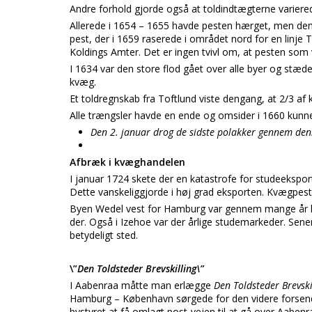
Andre forhold gjorde også at toldindtægterne varier
Allerede i 1654 – 1655 havde pesten hærget, men d
pest, der i 1659 raserede i området nord for en linje
Koldings Amter. Det er ingen tvivl om, at pesten som 
I 1634 var den store flod gået over alle byer og stæ
kvæg.
Et toldregnskab fra Toftlund viste dengang, at 2/3 af 
Alle trængsler havde en ende og omsider i 1660 kunne
Den 2. januar drog de sidste polakker gennem denne
Afbræk i kvæghandelen
I januar 1724 skete der en katastrofe for studeekspor
Dette vanskeliggjorde i høj grad eksporten. Kvægpest
Byen Wedel vest for Hamburg var gennem mange år ken
der. Også i Izehoe var der årlige studemarkeder. Sen
betydeligt sted.
\”
Den Toldsteder Brevskilling\”
I Aabenraa måtte man erlægge
Den Toldsteder Brevski
Hamburg – København sørgede for den videre forsende
bystyret at få omlagt post-vejen til at gå over Aab