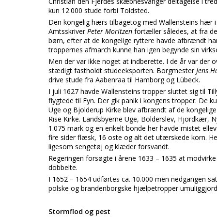
Christian den Fjerdes skæbnesvanger deltagelse i tredi
kun 12.000 stude forbi Toldsted.
Den kongelig hærs tilbagetog med Wallensteins hær i 
Amtsskriver
Peter Moritzen
fortæller således, at fra d
børn, efter at de kongelige ryttere havde afbrændt han
troppernes afmarch kunne han igen begynde sin virk
Men der var ikke noget at indberette. I de år var der 
stædigt fastholdt studeeksporten. Borgmester
Jens 
drive stude fra Aabenraa til Hamborg og Lübeck.
I juli 1627 havde Wallensteins tropper sluttet sig til
flygtede til Fyn. Der gik panik i kongens tropper. De 
Uge og Bjolderup Kirke blev afbrændt af de kongelige
Rise Kirke. Landsbyerne Uge, Bolderslev, Hjordkær, Ny
1.075 mark og en enkelt bonde her havde mistet elleve
fire sider flæsk, 16 oste og alt det utærskede korn. He
ligesom sengetøj og klæder forsvandt.
Regeringen forsøgte i årene 1633 – 1635 at modvirke d
dobbelte.
I 1652 – 1654 udførtes ca. 10.000 men nedgangen satt
polske og brandenborgske hjælpetropper umuliggjord
Stormflod og pest