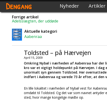
Dengang
Nyheder
Artikler
Forrige artikel
Adelsslægten, der uddøde
Aktuelle kategori
Aabenraa
Toldsted – på Hærvejen
April 15, 2009
Omkring Nybøl i nærheden af Aabenraa har der lig
kro var et vigtigt holdepunkt på Hærvejen. I dag
unormalt syn gennem Toldsted. Her overnattede o
indført i Aabenraa og varede 73 år efter, at den 
En lille lokalitet i nærheden af Nybøl vest for Aabenr
omdøbt til Toldsted. Og det var som navnet antyder e
sted, hvor mange kongelige mødte op.