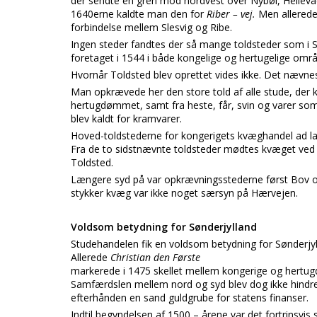
der sendte en gren mod nordvest over Nybøl, Hellevad
1640erne kaldte man den for
Riber – vej.
Men allerede
forbindelse mellem Slesvig og Ribe.
Ingen steder fandtes der så mange toldsteder som i Sø
foretaget i 1544 i både kongelige og hertugelige områd
Hvornår Toldsted blev oprettet vides ikke. Det nævnes
Man opkrævede her den store told af alle stude, der k
hertugdømmet, samt fra heste, får, svin og varer so
blev kaldt for kramvarer.
Hoved-toldstederne for kongerigets kvæghandel ad lan
Fra de to sidstnævnte toldsteder mødtes kvæget ved 
Toldsted.
Længere syd på var opkrævningsstederne først Bov o
stykker kvæg var ikke noget særsyn på Hærvejen.
Voldsom betydning for Sønderjylland
Studehandelen fik en voldsom betydning for Sønderjyl
Allerede
Christian den Første
markerede i 1475 skellet mellem kongerige og hertu
Samfærdslen mellem nord og syd blev dog ikke hindret
efterhånden en sand guldgrube for statens finanser.
Indtil begyndelsen af 1500 – årene var det fortrinsvi