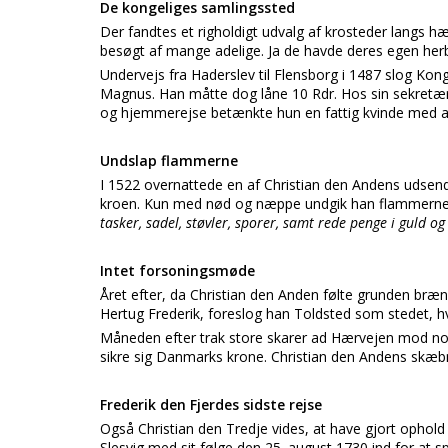
De kongeliges samlingssted
Der fandtes et righoldigt udvalg af krosteder langs hær
besøgt af mange adelige. Ja de havde deres egen herbe
Undervejs fra Haderslev til Flensborg i 1487 slog Kon
Magnus. Han måtte dog låne 10 Rdr. Hos sin sekretæ
og hjemmerejse betænkte hun en fattig kvinde med 
Undslap flammerne
I 1522 overnattede en af Christian den Andens udsen
kroen. Kun med nød og næppe undgik han flammernes
tasker, sadel, støvler, sporer, samt rede penge i guld og
Intet forsoningsmøde
Året efter, da Christian den Anden følte grunden bræn
Hertug Frederik, foreslog han Toldsted som stedet, hv
Måneden efter trak store skarer ad Hærvejen mod nor
sikre sig Danmarks krone. Christian den Andens skæbn
Frederik den Fjerdes sidste rejse
Også Christian den Tredje vides, at have gjort ophold 
Slesvig med sit følge den 25. august 1730 ind for at