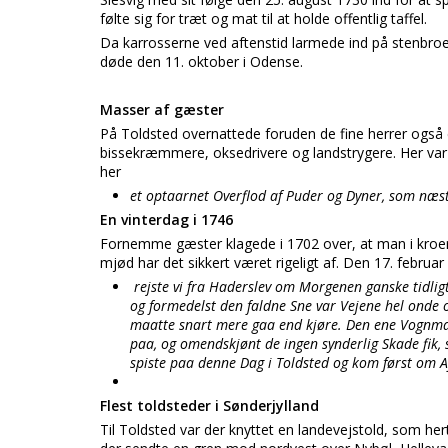
følte sig for træt og mat til at holde offentlig taffel.
Da karrosserne ved aftenstid larmede ind på stenbro
døde den 11. oktober i Odense.
Masser af gæster
På Toldsted overnattede foruden de fine herrer og
bissekræmmere, oksedrivere og landstrygere. Her var
her
et optaarnet Overflod af Puder og Dyner, som næst
En vinterdag i 1746
Fornemme gæster klagede i 1702 over, at man i kr
mjød har det sikkert været rigeligt af. Den 17. februa
rejste vi fra Haderslev om Morgenen ganske tidlig
og formedelst den faldne Sne var Vejene hel onde 
maatte snart mere gaa end kjøre. Den ene Vognman
paa, og omendskjønt de ingen synderlig Skade fik,
spiste paa denne Dag i Toldsted og kom først om Af
Flest toldsteder i Sønderjylland
Til Toldsted var der knyttet en landevejstold, som he