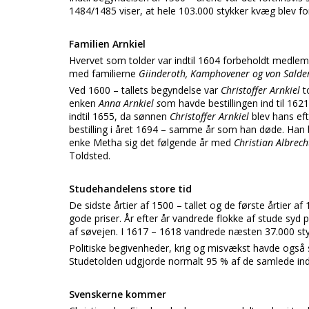
1484/1485 viser, at hele 103.000 stykker kvæg blev fo
Familien Arnkiel
Hvervet som tolder var indtil 1604 forbeholdt medl
med familierne
Giinderoth, Kamphovener og von Sald
Ved 1600 – tallets begyndelse var
Christoffer Arnkiel
t
enken
Anna Arnkiel s
om havde bestillingen ind til 16
indtil 1655, da sønnen
Christoffer Arnkiel
blev hans eft
bestilling i året 1694 – samme år som han døde. Han b
enke Metha sig det følgende år med
Christian Albrec
Toldsted.
Studehandelens store tid
De sidste årtier af 1500 – tallet og de første årtier af
gode priser. År efter år vandrede flokke af stude sy
af søvejen. I 1617 – 1618 vandrede næsten 37.000 sty
Politiske begivenheder, krig og misvækst havde også 
Studetolden udgjorde normalt 95 % af de samlede in
Svenskerne kommer