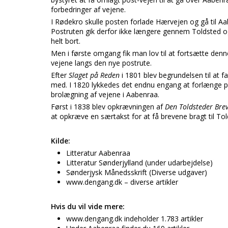
forbedringer af vejene.
I Rødekro skulle posten forlade Hærvejen og gå til Aa
Postruten gik derfor ikke længere gennem Toldsted o
helt bort.
Men i første omgang fik man lov til at fortsætte de
vejene langs den nye postrute.
Efter
Slaget på Reden
i 1801 blev begrundelsen til at f
med. I 1820 lykkedes det endnu engang at forlænge pe
brolægning af vejene i Aabenraa.
Først i 1838 blev opkrævningen af
Den Toldsteder Brev
at opkræve en særtakst for at få brevene bragt til Tol
Kilde:
Litteratur Aabenraa
Litteratur Sønderjylland (under udarbejdelse)
Sønderjysk Månedsskrift (Diverse udgaver)
www.dengang.dk – diverse artikler
Hvis du vil vide mere:
www.dengang.dk indeholder 1.783 artikler