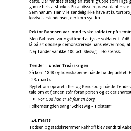
dette. Der fandtes stadig en stærk gruppe som i lige 
gamle helstatstanker. En af disse repræsentanter v
Seminarium. Han ville sandelig ikke have at kultur
løsrivelsestendenser, der kom syd fra.
Rektor Bahnsen var imod tyske soldater på semin
Men Bahnsen var også imod at tyske soldater i 1848 s
lå på sit dødsleje demonstrerede hans elever mod, at
Nej Tønder var ikke 100 pct. Slesvig – Holstensk.
Tønder – under Treårskrigen
Så kom 1848 og lidenskaberne nåede højdepunktet. H
marts
Rygtet om oprøret i Kiel og Rendsborg nåede Tønder.
tale om at fjenden står foran porten og at der snar
Vor Gud han er så fast en borg
Folkemængden sang ”Schleswig – Holstein”
marts
Todsen og stadskræmmer Rehhoff blev sendt til Aabenr