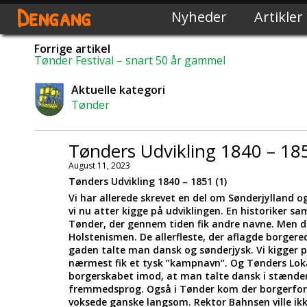
Dengang
Nyheder
Artikler
Forrige artikel
Tønder Festival – snart 50 år gammel
Aktuelle kategori
Tønder
Tønders Udvikling 1840 – 185
August 11, 2023
Tønders Udvikling 1840 – 1851 (1)
Vi har allerede skrevet en del om Sønderjylland og
vi nu atter kigge på udviklingen. En historiker 
Tønder, der gennem tiden fik andre navne. Men den 
Holstenismen. De allerfleste, der aflagde borgere
gaden talte man dansk og sønderjysk. Vi kigger 
nærmest fik et tysk ”kampnavn”. Og Tønders Lokal
borgerskabet imod, at man talte dansk i stænde
fremmedsprog. Også i Tønder kom der borgerfor
voksede ganske langsom. Rektor Bahnsen ville ikk