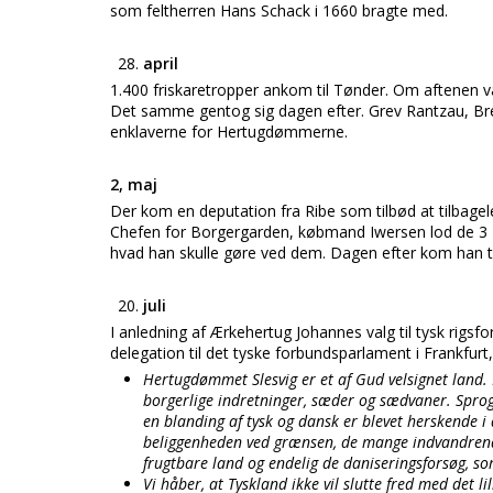
som feltherren Hans Schack i 1660 bragte med.
april
1.400 friskaretropper ankom til Tønder. Om aftenen var
Det samme gentog sig dagen efter. Grev Rantzau, Bre
enklaverne for Hertugdømmerne.
2, maj
Der kom en deputation fra Ribe som tilbød at tilbagel
Chefen for Borgergarden, købmand Iwersen lod de 3 Ri
hvad han skulle gøre ved dem. Dagen efter kom han tilb
juli
I anledning af Ærkehertug Johannes valg til tysk rigsf
delegation til det tyske forbundsparlament i Frankfurt,
Hertugdømmet Slesvig er et af Gud velsignet land. In
borgerlige indretninger, sæder og sædvaner. Sprog 
en blanding af tysk og dansk er blevet herskende i
beliggenheden ved grænsen, de mange indvandrende 
frugtbare land og endelig de daniseringsforsøg, s
Vi håber, at Tyskland ikke vil slutte fred med det l