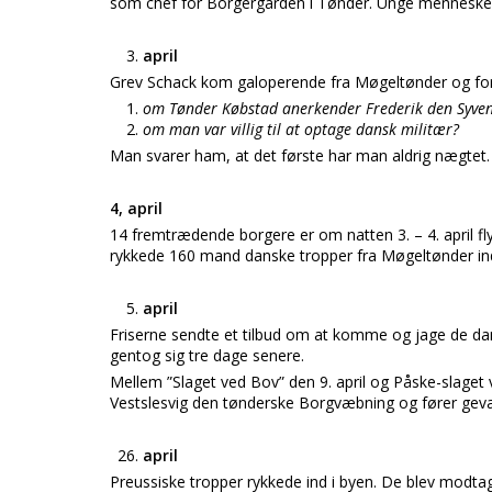
som chef for Borgergarden i Tønder. Unge mennesker
april
Grev Schack kom galoperende fra Møgeltønder og for
om Tønder Købstad anerkender Frederik den Syve
om man var villig til at optage dansk militær?
Man svarer ham, at det første har man aldrig nægtet.
4, april
14 fremtrædende borgere er om natten 3. – 4. april f
rykkede 160 mand danske tropper fra Møgeltønder ind
april
Friserne sendte et tilbud om at komme og jage de d
gentog sig tre dage senere.
Mellem ”Slaget ved Bov” den 9. april og Påske-slaget
Vestslesvig den tønderske Borgvæbning og fører gevær
april
Preussiske tropper rykkede ind i byen. De blev modt