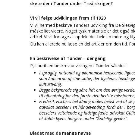
skete der i Tønder under Treårskrigen?
Vi vil følge udviklingen frem til 1920
Vi vil hermed beskrive Tønders udvikling fra De Slesvig
måske lidt videre. Noget tysk materiale er det også bl
artikel. Vi vil forsøge at opdele det hele i mindre og til
Du kan allerede nu læse en del artikler om den tid. Fo
En beskrivelse af Tønder – dengang
P, Lauritsen beskrev udviklingen i Tønder således:
I sproglig, national og økonomisk henseende lign
som Aabenraa af sine skibe
,
der ligeledes havde g
kulturtvang.
Begge bekymrede sig såre lidt om den øvrige verden 
til afhentning for den første den bedste missionær,
Frederik Fischers betydning måles bedst ved at se
advokat Beseler i en håndevending, fordi der i bo
besselers veltalende og hidsige fælle, advokat Güli
at kalde byens borgere under ”Åndeligt gevær”.
Bladet med de mange navne