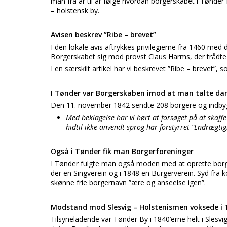
man fra år til år følge hvordan borgerskabet i Tønder 
– holstensk by.
Avisen beskrev ”Ribe – brevet”
I den lokale avis aftrykkes privilegierne fra 1460 me
Borgerskabet sig mod provst Claus Harms, der trådte 
I en særskilt artikel har vi beskrevet ”Ribe – brevet”, 
I Tønder var Borgerskaben imod at man talte da
Den 11. november 1842 sendte 208 borgere og indbygg
Med beklagelse har vi hørt at forsøget på at skaf
hidtil ikke anvendt sprog har forstyrret ”Endrægtig
Også i Tønder fik man Borgerforeninger
I Tønder fulgte man også moden med at oprette borg
der en Singverein og i 1848 en Bürgerverein. Syd fra
skønne frie borgernavn ”ære og anseelse igen”.
Modstand mod Slesvig – Holstenismen voksede i
Tilsyneladende var Tønder By i 1840’erne helt i Sles