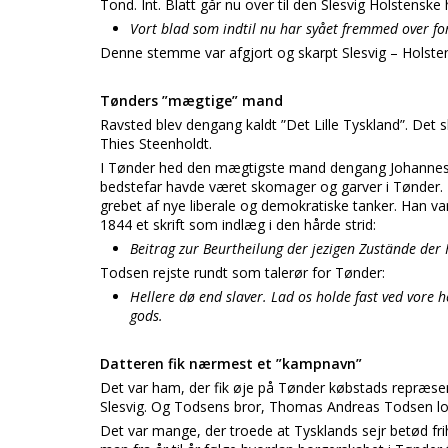
Tond. Int. Blatt går nu over til den Slesvig Holstensk
Vort blad som indtil nu har syået fremmed over for
Denne stemme var afgjort og skarpt Slesvig – Holste
Tønders ”mægtige” mand
Ravsted blev dengang kaldt ”Det Lille Tyskland”. Det
Thies Steenholdt.
I Tønder hed den mægtigste mand dengang Johannes Ch
bedstefar havde været skomager og garver i Tønder. 
grebet af nye liberale og demokratiske tanker. Han var
1844 et skrift som indlæg i den hårde strid:
Beitrag zur Beurtheilung der jezigen Zustände de
Todsen rejste rundt som talerør for Tønder:
Hellere dø end slaver. Lad os holde fast ved vore he
gods.
Datteren fik nærmest et ”kampnavn”
Det var ham, der fik øje på Tønder købstads repræse
Slesvig. Og Todsens bror, Thomas Andreas Todsen lod
Det var mange, der troede at Tysklands sejr betød frih