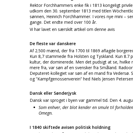
Rektor Forchhammers enke fik i 1813 kongeligt privil
udkom den 30. september 1813 med titlen Wöchentliche
sønnen, Heinrich Forchhammer. I vores nye mini – ser
gange. Det endte med over 100 år.
Vi har lavet en særskilt artikel om denne avis
De fleste var danskere
Af 2.500 mænd, der fra 1700 til 1869 aflagde borger
Kun 8,7 stammede fra Holsten og Tyskland. Kun 8.7 pc
kultur, der dominerede. Men det pudsigt at se, hvilke
mere fra, var søn af en svensker fra Småland. Radoor
Deputeret-kollegiet var søn af en mand fra Vedersø. St
og ”Kampfgenossenverein” hed Niels Jensen Petersen
Dansk eller Sønderjysk
Dansk var sproget i byen var gammel tid. Den 4. aug
Som enhver, der blot kender en smule til forholde
Omegn.
I 1840 skiftede avisen politisk holdning