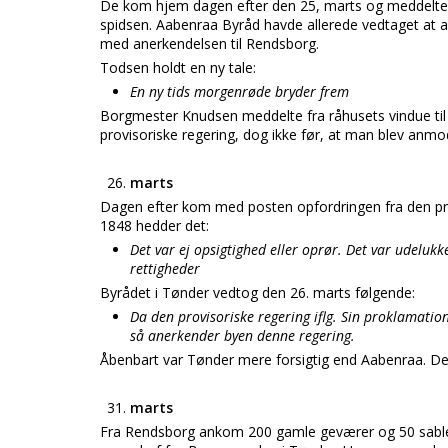
De kom hjem dagen efter den 25, marts og meddelte, a
spidsen. Aabenraa Byråd havde allerede vedtaget at 
med anerkendelsen til Rendsborg.
Todsen holdt en ny tale:
En ny tids morgenrøde bryder frem
Borgmester Knudsen meddelte fra råhusets vindue til
provisoriske regering, dog ikke før, at man blev anm
marts
Dagen efter kom med posten opfordringen fra den prov
1848 hedder det:
Det var ej opsigtighed eller oprør. Det var udelukk
rettigheder
Byrådet i Tønder vedtog den 26. marts følgende:
Da den provisoriske regering iflg. Sin proklamatio
så anerkender byen denne regering.
Åbenbart var Tønder mere forsigtig end Aabenraa. De
marts
Fra Rendsborg ankom 200 gamle geværer og 50 sable