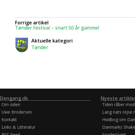
Forrige artikel
Tønder Festival – snart 50 år gammel
Aktuelle kategori
Tønder
Dengang.dk
Nyeste artikle
Om siden
Tiden råber mod
Uwe Brodersen
Lang nats rejse 
Kontakt
Hvidbog om Dan
Links & Litteratur
Danmarks Shake
RSS Feed
Spadeslaget