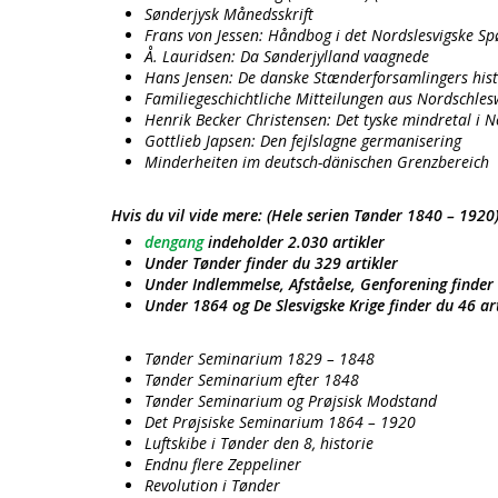
Sønderjysk Månedsskrift
Frans von Jessen: Håndbog i det Nordslesvigske S
Å. Lauridsen: Da Sønderjylland vaagnede
Hans Jensen: De danske Stænderforsamlingers hist
Familiegeschichtliche Mitteilungen aus Nordschles
Henrik Becker Christensen: Det tyske mindretal i N
Gottlieb Japsen: Den fejlslagne germanisering
Minderheiten im deutsch-dänischen Grenzbereich
Hvis du vil vide mere: (Hele serien Tønder 1840 – 1920
dengang
indeholder 2.030 artikler
Under Tønder finder du 329 artikler
Under Indlemmelse, Afståelse, Genforening finder 
Under 1864 og De Slesvigske Krige finder du 46 art
Tønder Seminarium 1829 – 1848
Tønder Seminarium efter 1848
Tønder Seminarium og Prøjsisk Modstand
Det Prøjsiske Seminarium 1864 – 1920
Luftskibe i Tønder den 8, historie
Endnu flere Zeppeliner
Revolution i Tønder