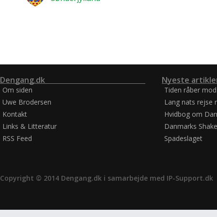
Dengang.dk
Nyeste artikle
Om siden
Tiden råber mod
Uwe Brodersen
Lang nats rejse 
Kontakt
Hvidbog om Dan
Links & Litteratur
Danmarks Shake
RSS Feed
Spadeslaget
Copyright © 2014 Dengang.dk i samarbejde med
IP-Support.dk