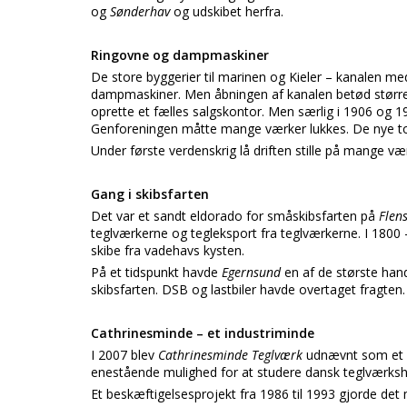
og
Sønderhav
og udskibet herfra.
Ringovne og dampmaskiner
De store byggerier til marinen og Kieler – kanalen med
dampmaskiner. Men åbningen af kanalen betød større
oprette et fælles salgskontor. Men særlig i 1906 og 19
Genforeningen måtte mange værker lukkes. De nye to
Under første verdenskrig lå driften stille på mange v
Gang i skibsfarten
Det var et sandt eldorado for småskibsfarten på
Flen
teglværkerne og tegleksport fra teglværkerne. I 1800 –
skibe fra vadehavs kysten.
På et tidspunkt havde
Egernsund
en af de største han
skibsfarten. DSB og lastbiler havde overtaget fragten.
Cathrinesminde – et industriminde
I 2007 blev
Cathrinesminde Teglværk
udnævnt som et a
enestående mulighed for at studere dansk teglværkshis
Et beskæftigelsesprojekt fra 1986 til 1993 gjorde det 