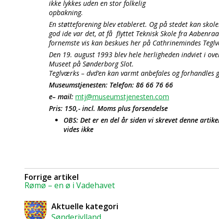
ikke lykkes uden en stor folkelig
opbakning.
En støtteforening blev etableret. Og på stedet kan sk
god ide var det, at få flyttet Teknisk Skole fra Aabenra
fornemste vis kan beskues her på Cathrinemindes Tegl
Den 19. august 1993 blev hele herligheden indviet i over
Museet på Sønderborg Slot.
Teglværks – dvd’en kan varmt anbefales og forhandles
Museumstjenesten: Telefon: 86 66 76 66
e– mail:
mtj@museumstjenesten.com
Pris: 150,- incl. Moms plus forsendelse
OBS: Det er en del år siden vi skrevet denne artik
vides ikke
Forrige artikel
Rømø – en ø i Vadehavet
Aktuelle kategori
Sønderjylland