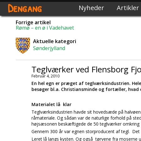
Dengang
Nyheder
Artikler
Forrige artikel
Rømø – en ø i Vadehavet
Aktuelle kategori
Sønderjylland
Teglværker ved Flensborg Fj
Februar 4, 2010
En hel egn er præget af teglværksindustrien. Hel
besøger bl.a. Christiansminde og fortæller, hvad
Materialet lå klar
Teglværksindustrien havde sit hovedsæde på halvøe
råmateriale. Og sådan var de naturlige forhold på ste
højsæsonen beskæftigede de 50 teglværker omkring fj
Gennem 300 år var egnen storproducent af tegl. Det f
Leret lå langs kysten. Og også tørvene fra moserne ud