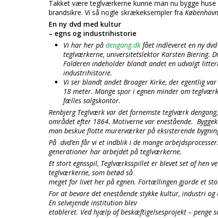
Takket være teglværkerne kunne man nu bygge huse a
brandsikre. Vi så nogle skrækeksempler fra
Københav
En ny dvd med kultur
– egns og industrihistorie
Vi har her på
dengang.dk
fået indleveret en ny dv
teglværkerne, universitetslektor Karsten Biering. Dv
Folderen indeholder blandt andet en udvalgt litter
industrihistorie.
Vi ser blandt andet Broager Kirke, der egentlig var 
18 meter. Mange spor i egnen minder om teglværke
fælles salgskontor.
Renbjerg Teglværk var det fornemste teglværk dengang, 
området efter 1864. Motiverne var enestående.
Byggek
man beskue flotte murerværker på eksisterende bygnin
På dvd’en får vi et indblik i de mange arbejdsprocesser
generationer har arbejdet på teglværkerne.
Et stort egnsspil, Teglværksspillet er blevet set af hen
teglværkerne, som betød så
meget for livet her på egnen. Fortællingen gjorde et sto
For at bevare det enestående stykke kultur, industri og e
En selvejende institution blev
etableret. Ved hjælp af beskæftigelsesprojekt – penge s