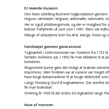
Et levende museum
Den faste udstilling illustrerer teglproduktion gennem 
ringovn, tørrelader, lergrave, æltemølle, valseværk, s
Her er også afskibningsmole, og der er mulighed for 
beboer fraflyttede så sent som i 1981. Ellers var ind
Mange af arbejderne kom fra
Ærø, Sverige, Posen og 
Familieejet gennem generationer
Teglværket i
Cathrinesminde
var i funktion fra 1732 t
familien
Hollesens
eje. I 1892 fik man tilladelse til at
tunnelovn.
Ringovnene kunne gøre det muligt at brænde stenene 
importeres. Men fordelen var at ovnene var meget effe
have brugt dampmaskiner til at bruge elektricitet som
Langs
Flensborg Fjord
lå teglværkerne. Det stenfrie l
fik man brændsel.
Omkring år 1900 lå der endnu 62 teglværker langs
Fle
Huse af mursten