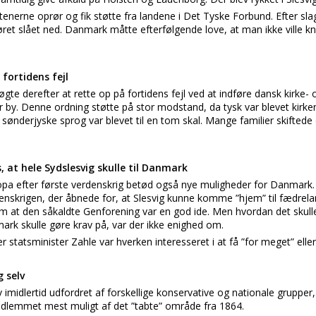
stenerne oprør og fik støtte fra landene i Det Tyske Forbund. Efter sl
ret slået ned. Danmark måtte efterfølgende love, at man ikke ville kn
 fortidens fejl
te derefter at rette op på fortidens fejl ved at indføre dansk kirke- 
 by. Denne ordning støtte på stor modstand, da tysk var blevet kirke
ønderjyske sprog var blevet til en tom skal. Mange familier skiftede de
 at hele Sydslesvig skulle til Danmark
opa efter første verdenskrig betød også nye muligheder for Danmark.
enskrigen, der åbnede for, at Slesvig kunne komme ”hjem” til fædreland
m at den såkaldte Genforening var en god ide. Men hvordan det skull
rk skulle gøre krav på, var der ikke enighed om.
statsminister Zahle var hverken interesseret i at få ”for meget” eller ”f
g selv
 imidlertid udfordret af forskellige konservative og nationale gruppe
ndlemmet mest muligt af det ”tabte” område fra 1864.