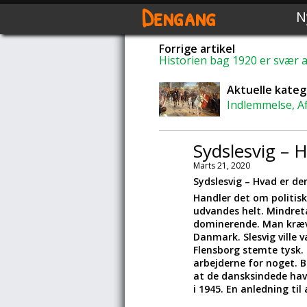
Dengang
N
Forrige artikel
Historien bag 1920 er svær a
Aktuelle kateg
Indlemmelse, A
Sydslesvig – 
Marts 21, 2020
Sydslesvig – Hvad er de
Handler det om politisk
udvandes helt. Mindreta
dominerende. Man kræved
Danmark. Slesvig ville v
Flensborg stemte tysk. 
arbejderne for noget. B
at de dansksindede havd
i 1945. En anledning til