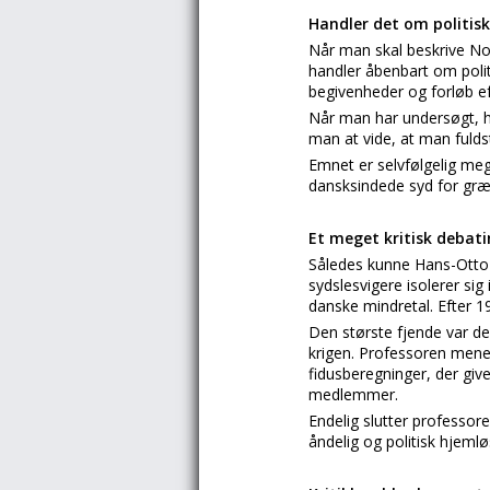
Handler det om politis
Når man skal beskrive Nor
handler åbenbart om polit
begivenheder og forløb eft
Når man har undersøgt, hv
man at vide, at man fuldst
Emnet er selvfølgelig meg
dansksindede syd for gr
Et meget kritisk debat
Således kunne Hans-Otto N
sydslesvigere isolerer sig 
danske mindretal. Efter 1
Den største fjende var de
krigen. Professoren mener
fidusberegninger, der gi
medlemmer.
Endelig slutter professore
åndelig og politisk hjemlø