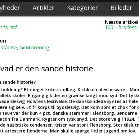
yheder
Artikler
Kategorier
Billeder
Næste artikel
t forstå
100 – års fest
ori
fståelse, Genforening
Hvad er den sande historie
n sande historie?
 holdning? Et meget kritisk indlæg. Kritikken blev besvaret. Mind
llets skoler. Engang gik der en grænse langt mod syd. Det tysk
e Slesvig-Holstens løsrivelse. De dansksindede syntes at hele Sl
ære sig selv. Et frikorps til Sydslesvig. Det kom som et chok for 
I 1904 var der kun 4 pct. danske stemmer i Flensborg. Bønderne
acon fra Danmark. Rygter om tysk snyd. Det store valg i 1924. 
e nazistiske tendenser. Krisen var stor i Flensborg. Stor tilslut
 at arrestere fjenderne. Man skulle spørge Hitler Jugend om lov.