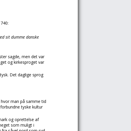
1740:
r ved sit dumme danske
ster sagde, men det var
oget og kirkesproget var
 tysk. Det daglige sprog
e, hvor man på samme tid
forbundne tyske kultur
mark og oprettelse af
meget som muligt i
 fra såvel nord som syd.