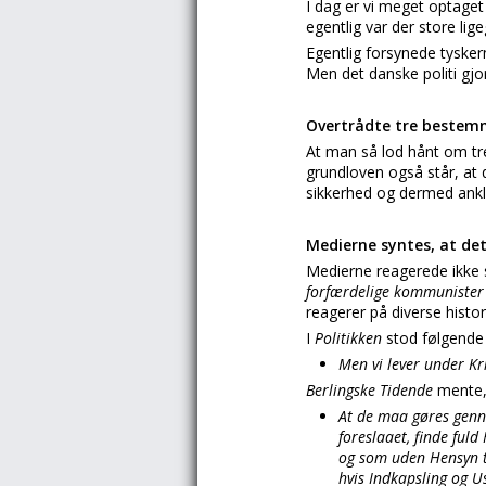
I dag er vi meget optage
egentlig var der store li
Egentlig forsynede tyske
Men det danske politi gjo
Overtrådte tre bestemm
At man så lod hånt om tre
grundloven også står, at
sikkerhed og dermed ankla
Medierne syntes, at det
Medierne reagerede ikke 
forfærdelige kommuniste
reagerer på diverse histor
I
Politikken
stod følgende
Men vi lever under Kr
Berlingske Tidende
mente,
At de maa gøres gennem
foreslaaet, finde fuld
og som uden Hensyn t
hvis Indkapsling og 