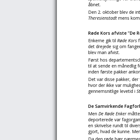
åbnet.
Den 2. oktober blev de in
Theresienstadt
mens kommu
Røde Kors afviste ”De 
Enkerne gik til
Røde Kors
det drejede sig om fange
blev man afvist.
Først hos departements
til at sende en månedlig 
inden første pakker ankom
Det var disse pakker, der
hvor der ikke var mulighe
gennemsnitlige levetid i
S
De Samvirkende Fagforb
Men
De Røde Enker
måtte
deporterede var fagorgan
en skrivelse rundt til di
gjort, hvad de kunne. Men
Da den røde hær nærmede 