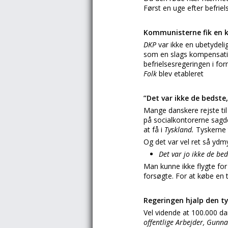
Først en uge efter befrie
Kommunisterne fik en
DKP
var ikke en ubetydel
som en slags kompensatio
befrielsesregeringen i for
Folk
blev etableret
”Det var ikke de bedste
Mange danskere rejste ti
på socialkontorerne sagde
at få i
Tyskland.
Tyskerne 
Og det var vel ret så ydm
Det var jo ikke de bed
Man kunne ikke flygte fo
forsøgte. For at købe en 
Regeringen hjalp den ty
Vel vidende at 100.000 dan
offentlige Arbejder, Gunn