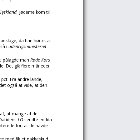
Tyskland.
Jøderne kom til
g
beklage, da han hørte, at
gså i
udenrigsministeriet
fra pålagde man
Røde Kors
e. Det gik flere måneder
 pct. Fra andre lande,
det også at vide, at den
 af, at mange af de
 Datidens
LO
sendte endda
terede for, at de havde
ge med fik et nakkeskud.