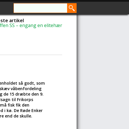
te artikel
fen SS – engang en elitehær
menholdet så godt, som
 skæv våbenfordeling
g de 15 dræbte den 9.
sagn til Frikorps
må fisk fik den
d i kø. De Røde Enker
e end de skulle.