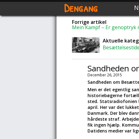
Dengang
N
Forrige artikel
Mein Kampf – Er genoptryk 
Aktuelle kateg
Besættelsestid
Sandheden om
December 26, 2015
Sandheden om Besætte
Men er det egentlig sa
historiebøgerne fortæl
sted. Statsradiofonien
april. Her var det lukk
Danmark. Der blev danne
hårdeste straf. Arbejde
fik ingen hjælp. Kommu
Datidens medier var lig