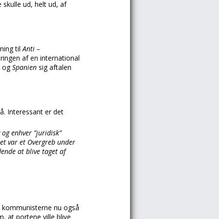
skulle ud, helt ud, af
tning til
Anti –
ringen af en international
n
og
Spanien
sig aftalen
å. Interessant er det
og enhver ”juridisk”
et var et Overgreb under
nde at blive taget af
n kommunisterne nu også
, at portene ville blive