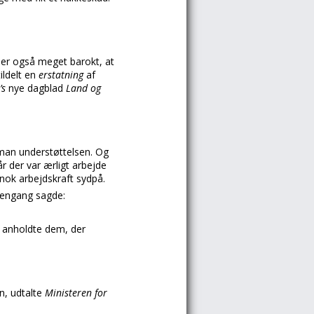
 er også meget barokt, at
tildelt en
erstatning
af
’s
nye dagblad
Land og
 man understøttelsen. Og
r der var ærligt arbejde
nok arbejdskraft sydpå.
engang sagde:
 anholdte dem, der
en, udtalte
Ministeren for