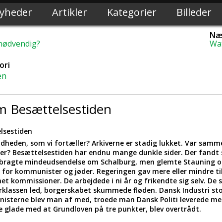
yheder
Artikler
Kategorier
Billeder
Næs
nødvendig?
Waf
ori
en
 Besættelsestiden
lsestiden
ndheden, som vi fortæller? Arkiverne er stadig lukket. Var sam
ler? Besættelsestiden har endnu mange dunkle sider. Der fandt
 bragte mindeudsendelse om Schalburg, men glemte Stauning o
et for kommunister og jøder. Regeringen gav mere eller mindre til
t kommissioner. De arbejdede i ni år og frikendte sig selv. De s
rklassen led, borgerskabet skummede fløden. Dansk Industri sto
nisterne blev man af med, troede man Dansk Politi leverede mer
e glade med at Grundloven på tre punkter, blev overtrådt.