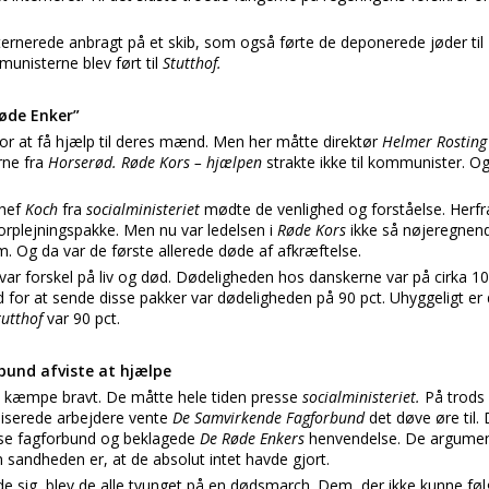
ternerede anbragt på et skib, som også førte de deponerede jøder til
nisterne blev ført til
Stutthof.
Røde Enker”
for at få hjælp til deres mænd. Men her måtte direktør
Helmer Rostin
rne fra
Horserød. Røde Kors – hjælpen
strakte ikke til kommunister. O
chef
Koch
fra
socialministeriet
mødte de venlighed og forståelse. Her
forplejningspakke. Men nu var ledelsen i
Røde Kors
ikke så nøjeregnend
. Og da var de første allerede døde af afkræftelse.
 var forskel på liv og død. Dødeligheden hos danskerne var på cirka 10
d for at sende disse pakker var dødeligheden på 90 pct. Uhyggeligt er 
tutthof
var 90 pct.
und afviste at hjælpe
 kæmpe bravt. De måtte hele tiden presse
socialministeriet.
På trods
iserede arbejdere vente
De Samvirkende Fagforbund
det døve øre til.
verse fagforbund og beklagede
De Røde Enkers
henvendelse. De argumen
 sandheden er, at de absolut intet havde gjort.
sig, blev de alle tvunget på en dødsmarch. Dem, der ikke kunne føl