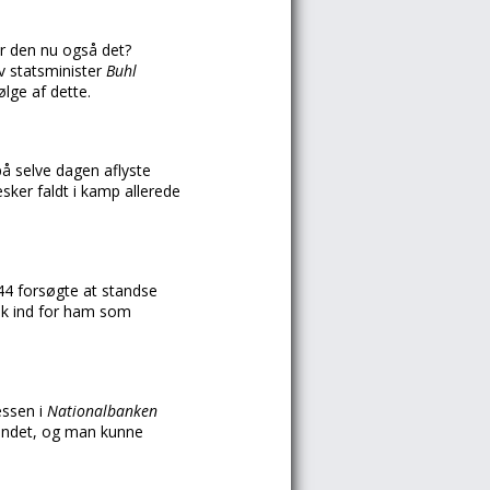
r den nu også det?
lv statsminister
Buhl
lge af dette.
på selve dagen aflyste
er faldt i kamp allerede
944 forsøgte at standse
ik ind for ham som
essen i
Nationalbanken
svundet, og man kunne