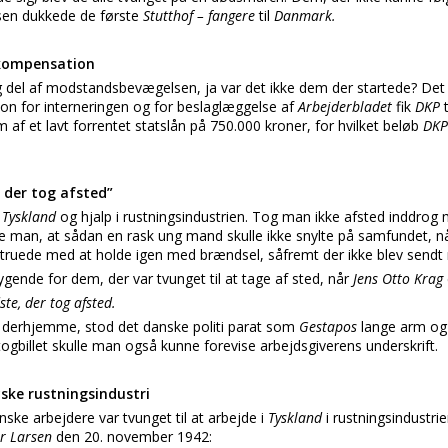
lsen dukkede de første
Stutthof – fangere
til
Danmark.
 kompensation
ig del af modstandsbevægelsen, ja var det ikke dem der startede? Det
n for interneringen og for beslaglæggelse af
Arbejderbladet
fik
DKP
m af et lavt forrentet statslån på 750.000 kroner, for hvilket beløb
DKP
, der tog afsted”
l
Tyskland
og hjalp i rustningsindustrien. Tog man ikke afsted inddrog
 man, at sådan en rask ung mand skulle ikke snylte på samfundet, nå
truede med at holde igen med brændsel, såfremt der ikke blev sendt 
ygende for dem, der var tvunget til at tage af sted, når
Jens Otto Krag
ste, der tog afsted.
r derhjemme, stod det danske politi parat som
Gestapos
lange arm og
togbillet skulle man også kunne forevise arbejdsgiverens underskrift.
ske rustningsindustri
ske arbejdere var tvunget til at arbejde i
Tyskland
i rustningsindustri
ar Larsen
den 20. november 1942: