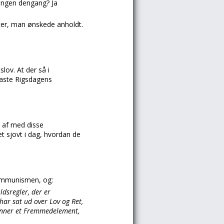
ingen dengang? Ja
ter, man ønskede anholdt.
lov. At der så i
taste Rigsdagens
 af med disse
 sjovt i dag, hvordan de
kommunismen, og:
ldsregler, der er
 har sat ud over Lov og Ret,
danner et Fremmedelement,