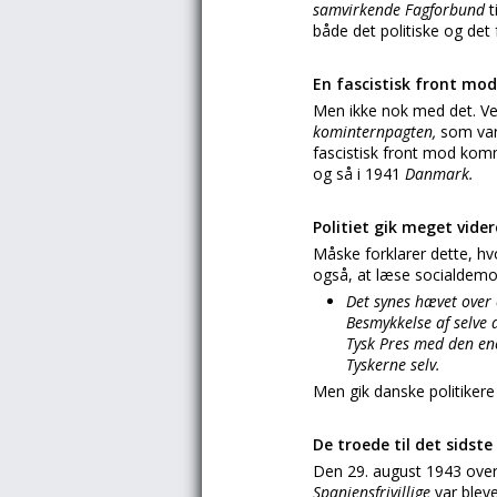
samvirkende Fagforbund
t
både det politiske og det 
En fascistisk front m
Men ikke nok med det. Ve
kominternpagten,
som var
fascistisk front mod kommu
og så i 1941
Danmark.
Politiet gik meget vider
Måske forklarer dette, h
også, at læse socialdem
Det synes hævet over 
Besmykkelse af selve
Tysk Pres med den en
Tyskerne selv.
Men gik danske politikere
De troede til det sidste
Den 29. august 1943 over
Spaniensfrivillige
var bleve