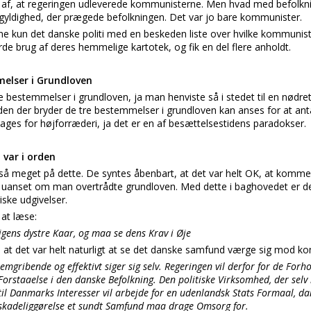
t af, at regeringen udleverede kommunisterne. Men hvad med befolkn
gegyldighed, der prægede befolkningen. Det var jo bare kommunister.
rne kun det danske politi med en beskeden liste over hvilke kommunis
rde brug af deres hemmelige kartotek, og fik en del flere anholdt.
elser i Grundloven
 bestemmelser i grundloven, ja man henviste så i stedet til en nødrets
 den der bryder de tre bestemmelser i grundloven kan anses for at an
ges for højforræderi, ja det er en af besættelsestidens paradokser.
 var i orden
så meget på dette. De syntes åbenbart, at det var helt OK, at komme
r
uanset om man overtrådte grundloven. Med dette i baghovedet er det
iske udgivelser.
 at læse:
igens dystre Kaar, og maa se dens Krav i Øje
 at det var helt naturligt at se det danske samfund værge sig mod 
gribende og effektivt siger sig selv. Regeringen vil derfor for de Forho
 Forstaaelse i den danske Befolkning. Den politiske Virksomhed, der selv
il Danmarks Interesser vil arbejde for en udenlandsk Stats Formaal, 
Uskadeliggørelse et sundt Samfund maa drage Omsorg for.