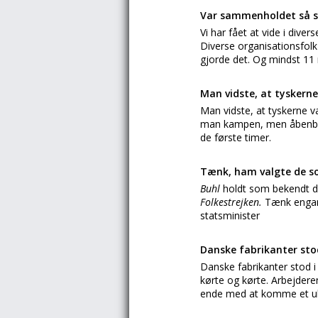
Var sammenholdet så s
Vi har fået at vide i div
Diverse organisationsfolk
gjorde det. Og mindst 
Man vidste, at tyskerne
Man vidste, at tyskerne v
man kampen, men åbenbar
de første timer.
Tænk, ham valgte de s
Buhl
holdt som bekendt 
Folkestrejken.
Tænk engang
statsminister
Danske fabrikanter stod
Danske fabrikanter stod i
kørte og kørte. Arbejderen
ende med at komme et ub