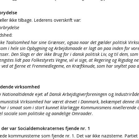
rydelse
eller ikke tilbage. Lederens overskrift var:
rbrydelse
edshed:
ske Taalsomhed har sine Grænser, ogsaa naar det gælder politisk Virks
 som i hele sin Opbygning og Arbejdsmaade er lagt an paa inden for vor
er. Den Slags er der ikke Brug for i dansk politisk Liv, og til dem, som
stes lidt paa Folkestyrets Vegne, vil vi sige, at Regering og Rigsdag n
e ved at fjerne et Fremmedlegeme, en Kræftknude, som har snyltet paa d
dende virksomhed
ev
Nationaltidende
ejet af
Dansk Arbejdsgiverforeningen
og
Industriråde
munistisk Virksomhed har været drevet i Danmark, bekæmpet denne ille
har i smaat som i stort kunnet klarlægge Kommunismens nivellerende
l sociale som politiske og aandelige Omraader.
, der var Socialdemokraternes fjende nr. 1
ede kommunisterne som fjende nr. 1. Det var ikke nazisterne. Partie