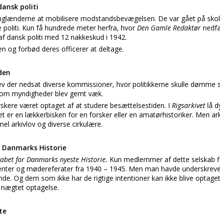
ansk politi
nglænderne at mobilisere modstandsbevægelsen. De var gået på skol
 politi. Kun få hundrede meter herfra, hvor
Den Gamle Redaktør
nedfæ
af dansk politi med 12 nakkeskud i 1942.
 og forbød deres officerer at deltage.
rden
ev der nedsat diverse kommissioner, hvor politikkerne skulle dømme 
e om myndigheder blev gemt væk.
rskere været optaget af at studere besættelsestiden. I
Rigsarkivet
lå d
Det er en lækkerbisken for en forsker eller en amatørhistoriker. Men ark
l arkivlov og diverse cirkulære.
r Danmarks Historie
kabet for Danmarks nyeste Historie.
Kun medlemmer af dette selskab fi
enter og mødereferater fra 1940 – 1945. Men man havde underskrevet
nde. Og dem som ikke har de rigtige intentioner kan ikke blive optaget
n
nægtet optagelse.
te