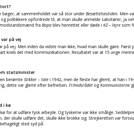
tort?
erse bøger, at sammenholdet var så stor under
Besættelsestiden.
Men va
 og politikkere opfordrede til, at man skulle anmelde sabotører, ja se
11 modstandsmænd fra
Bopa
blev henrettet eller døde i
KZ – lejre
som fø
 var på vej
ar på vej. Men inden da vidste man ikke, hvad man skulle gøre. Først 
t kneb det med kommunikationen. Resultatet var at 15 unge mennesk
om statsminister
den berømte
Stikker – tale
i 1942, men de fleste har glemt, at han i 1
, dette var glemt efter befrielsen.
Frihedsrådet
og
Kommunisterne
g
 i kø
 kø for at udføre tysk arbejde. Og tyskerne var ikke smålige. Seddelpr
, der skulle udføre det, skulle ikke brokke sig. Strejkeretten var for
ehageligt sted syd på.