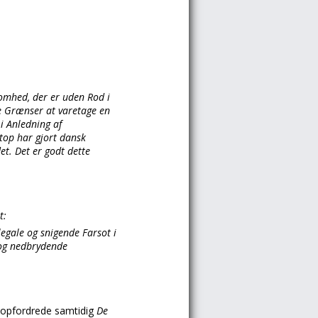
omhed, der er uden Rod i
e Grænser at varetage en
 i Anledning af
etop har gjort dansk
et. Det er godt dette
t:
gale og snigende Farsot i
 og nedbrydende
t opfordrede samtidig
De