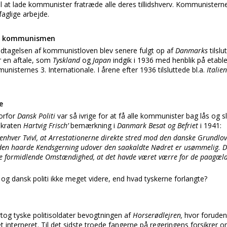
il at lade kommunister fratræde alle deres tillidshverv. Kommunisterne 
faglige arbejde.
od kommunismen
dtagelsen af kommunistloven blev senere fulgt op af
Danmarks
tilslu
 en aftale, som
Tyskland
og
Japan
indgik i 1936 med henblik på etable
nisternes 3. Internationale. I årene efter 1936 tilsluttede bl.a.
Italie
e
vorfor
Dansk Politi
var så ivrige for at få alle kommunister bag lås og sl
okraten
Hartvig Frisch’
bemærkning i
Danmark Besat og Befriet
i 1941:
enhver Tvivl, at Arrestationerne direkte stred mod den danske Grundlov 
 den haarde Kendsgerning udover den saakaldte Nødret er usømmelig. D
e formidlende Omstændighed, at det havde været værre for de paagælde
 og dansk politi ikke meget videre, end hvad tyskerne forlangte?
tog tyske politisoldater bevogtningen af
Horserødlejren,
hvor forude
t interneret. Til det sidste troede fangerne på regeringens forsikrer om