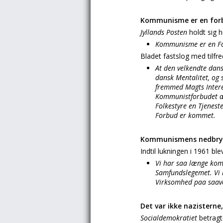
Kommunisme er en forb
Jyllands Posten
holdt sig h
Kommunisme er en Fo
Bladet fastslog med tilfr
At den velkendte dan
dansk Mentalitet, og
fremmed Magts Interess
Kommunistforbudet æng
Folkestyre en Tjenest
Forbud er kommet.
Kommunismens nedbry
Indtil lukningen i 1961 bl
Vi har saa længe kom
Samfundslegemet. Vi 
Virksomhed paa saave
Det var ikke nazisterne
Socialdemokratiet
betragt