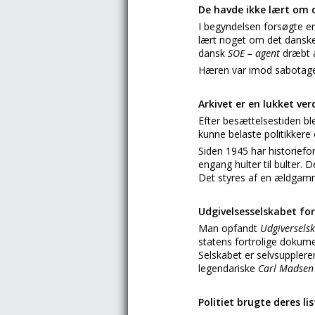
De havde ikke lært om d
I begyndelsen forsøgte e
lært noget om det danske
dansk
SOE – agent
dræbt 
Hæren var imod sabotagen
Arkivet er en lukket ve
Efter besættelsestiden bl
kunne belaste politikker
Siden 1945 har historiefo
engang hulter til bulter. 
Det styres af en ældgamme
Udgivelsesselskabet fo
Man opfandt
Udgiversels
statens fortrolige dokum
Selskabet er selvsupplere
legendariske
Carl Madse
Politiet brugte deres lis