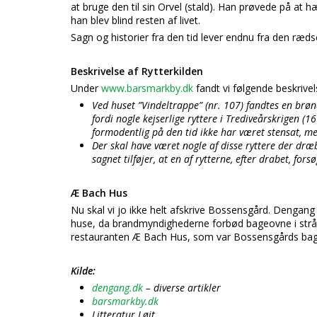
at bruge den til sin Orvel (stald). Han prøvede på at 
han blev blind resten af livet.
Sagn og historier fra den tid lever endnu fra den ræds
Beskrivelse af Rytterkilden
Under
www.barsmarkby.dk
fandt vi følgende beskrivel
Ved huset ”Vindeltrappe” (nr. 107) fandtes en brønd
fordi nogle kejserlige ryttere i Trediveårskrigen 
formodentlig på den tid ikke har været stensat, m
Der skal have været nogle af disse ryttere der d
sagnet tilføjer, at en af rytterne, efter drabet, fors
Æ Bach Hus
Nu skal vi jo ikke helt afskrive Bossensgård. Dengang
huse, da brandmyndighederne forbød bageovne i stråt
restauranten Æ Bach Hus, som var Bossensgårds bage
Kilde:
dengang.dk
– diverse artikler
barsmarkby.dk
Litteratur Løjt