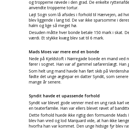
og tropperne røvede i den grad. De enkelte rytteriafde
anvendte tropperne tortur.
Løjt Sogn som lå afsides i forhold til Hærvejen, ad hv
blev liggende i lang tid. De var ikke sparsomme i der
halm og lige så meget hø.
Desuden måtte hver bonde betale 150 mark i skat. Det
værdi. Et stykke kvæg blev sat til 6 mark.
Mads Moes var mere end en bonde
Nede på Kjeldstoft i Nørregade boede en mand ved n
fører i sognet. Han var af gammel søfarerslægt. Han g
Som helt ung mand havde han ført skib på Verdenshave
fødte det unge ægtepar en datter Syndit, som senere k
mange år senere.
Syndit havde et upassende forhold
Syndit var blevet gode venner med en ung rask karl
en teaterfamilie. Han var ellers blevet røvet af banditt
Dette forhold huede ikke rigtig den formuende Mads
blev han vred og lod Marquard vide, at han ikke længe
hvorfra han var kommet. Den unge hidsige fyr blev ra