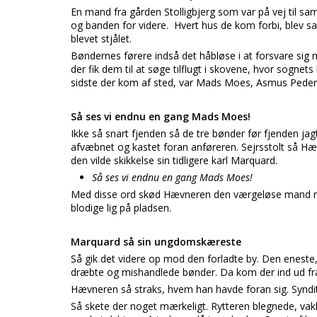
En mand fra gården Stolligbjerg som var på vej til sam
og banden for videre. Hvert hus de kom forbi, blev sat 
blevet stjålet.
Bøndernes førere indså det håbløse i at forsvare sig
der fik dem til at søge tilflugt i skovene, hvor sognet
sidste der kom af sted, var Mads Moes, Asmus Ped
Så ses vi endnu en gang Mads Moes!
Ikke så snart fjenden så de tre bønder før fjenden j
afvæbnet og kastet foran anføreren. Sejrsstolt så 
den vilde skikkelse sin tidligere karl Marquard.
Så ses vi endnu en gang Mads Moes!
Med disse ord skød Hævneren den værgeløse mand ned
blodige lig på pladsen.
Marquard så sin ungdomskæreste
Så gik det videre op mod den forladte by. Den eneste, 
dræbte og mishandlede bønder. Da kom der ind ud fra s
Hævneren så straks, hvem han havde foran sig. Synd
Så skete der noget mærkeligt. Rytteren blegnede, vak