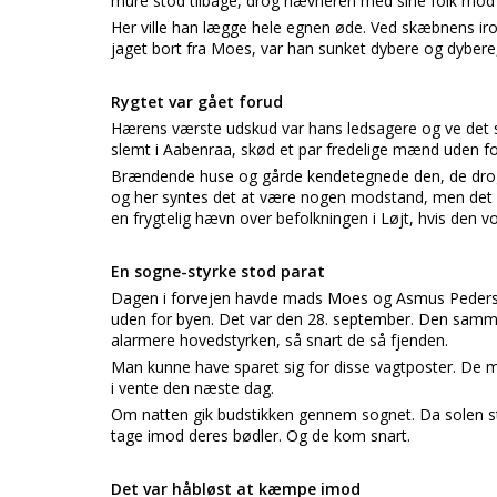
mure stod tilbage, drog hævneren med sine folk mod 
Her ville han lægge hele egnen øde. Ved skæbnens iro
jaget bort fra Moes, var han sunket dybere og dyber
Rygtet var gået forud
Hærens værste udskud var hans ledsagere og ve det s
slemt i Aabenraa, skød et par fredelige mænd uden f
Brændende huse og gårde kendetegnede den, de drog
og her syntes det at være nogen modstand, men det g
en frygtelig hævn over befolkningen i Løjt, hvis den v
En sogne-styrke stod parat
Dagen i forvejen havde mads Moes og Asmus Pedersen
uden for byen. Det var den 28. september. Den samme 
alarmere hovedstyrken, så snart de så fjenden.
Man kunne have sparet sig for disse vagtposter. De m
i vente den næste dag.
Om natten gik budstikken gennem sognet. Da solen st
tage imod deres bødler. Og de kom snart.
Det var håbløst at kæmpe imod