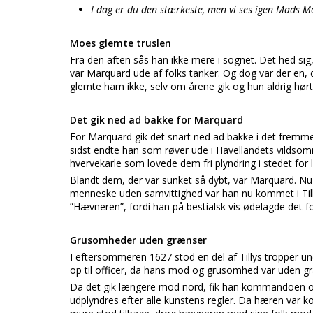
I dag er du den stærkeste, men vi ses igen Mads M
Moes glemte truslen
Fra den aften sås han ikke mere i sognet. Det hed sig
var Marquard ude af folks tanker. Og dog var der en,
glemte ham ikke, selv om årene gik og hun aldrig hør
Det gik ned ad bakke for Marquard
For Marquard gik det snart ned ad bakke i det fremmed
sidst endte han som røver ude i Havellandets vildsom
hvervekarle som lovede dem fri plyndring i stedet for 
Blandt dem, der var sunket så dybt, var Marquard. 
menneske uden samvittighed var han nu kommet i Tilly
”Hævneren”, fordi han på bestialsk vis ødelagde det for
Grusomheder uden grænser
I eftersommeren 1627 stod en del af Tillys tropper 
op til officer, da hans mod og grusomhed var uden g
Da det gik længere mod nord, fik han kommandoen over
udplyndres efter alle kunstens regler. Da hæren var 