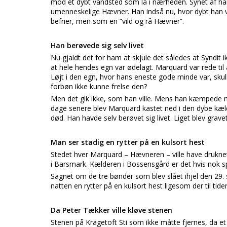
mod et dybt vandsted som lå i nærheden. Synet af h
umenneskelige Hævner. Han indså nu, hvor dybt han v
befrier, men som en ”vild og rå Hævner”.
Han berøvede sig selv livet
Nu gjaldt det for ham at skjule det således at Syndit 
at hele hendes egn var ødelagt. Marquard var rede til at
Løjt i den egn, hvor hans eneste gode minde var, sk
forbøn ikke kunne frelse den?
Men det gik ikke, som han ville. Mens han kæmpede m
dage senere blev Marquard kastet ned i den dybe k
død. Han havde selv berøvet sig livet. Liget blev gravet
Man ser stadig en rytter på en kulsort hest
Stedet hver Marquard – Hævneren – ville have druknet 
i Barsmark. Kælderen i Bossensgård er det hvis nok s
Sagnet om de tre bønder som blev slået ihjel den 29
natten en rytter på en kulsort hest ligesom der til tide
Da Peter Tækker ville kløve stenen
Stenen på Kragetoft Sti som ikke måtte fjernes, da et