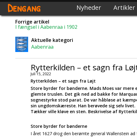
Dengang
Nyheder
Artikler
Forrige artikel
I fængsel i Aabenraa i 1902
Aktuelle kategori
Aabenraa
Rytterkilden – et sagn fra Løj
Juli 15, 2022
Rytterkilden – et sagn fra Løjt
Store byrder for bønderne. Mads Moes var mere 
glemte truslen. Det gik ned ad bakke for Marqua
sognestyrke stod parat. De var håbløse at kæmp
sin ungdomskæreste. Han berøvede sig selv livet. 
Tækker ville kløve en sten. Beskrivelse af Rytterk
Store byrder for bønderne
I året 1627 drog den berømte general Wallenstein ad for