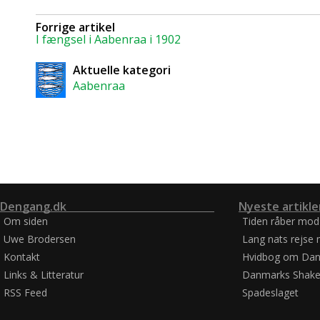
Forrige artikel
I fængsel i Aabenraa i 1902
Aktuelle kategori
Aabenraa
Dengang.dk
Nyeste artikle
Om siden
Tiden råber mod
Uwe Brodersen
Lang nats rejse 
Kontakt
Hvidbog om Dan
Links & Litteratur
Danmarks Shake
RSS Feed
Spadeslaget