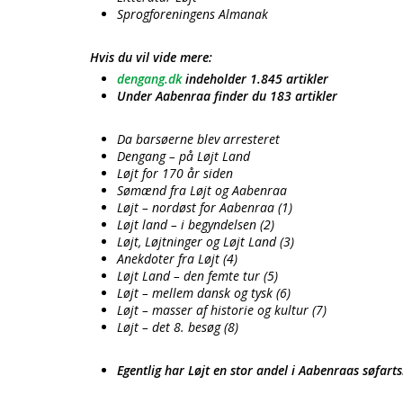
Sprogforeningens Almanak
Hvis du vil vide mere:
dengang.dk
indeholder 1.845 artikler
Under Aabenraa finder du 183 artikler
Da barsøerne blev arresteret
Dengang – på Løjt Land
Løjt for 170 år siden
Sømænd fra Løjt og Aabenraa
Løjt – nordøst for Aabenraa (1)
Løjt land – i begyndelsen (2)
Løjt, Løjtninger og Løjt Land (3)
Anekdoter fra Løjt (4)
Løjt Land – den femte tur (5)
Løjt – mellem dansk og tysk (6)
Løjt – masser af historie og kultur (7)
Løjt – det 8. besøg (8)
Egentlig har Løjt en stor andel i Aabenraas søfartsh