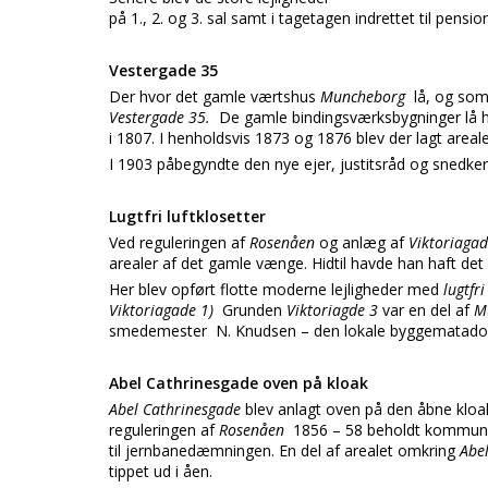
på 1., 2. og 3. sal samt i tagetagen indrettet til pensio
Vestergade 35
Der hvor det gamle værtshus
Muncheborg
lå, og som
Vestergade 35.
De gamle bindingsværksbygninger lå he
i 1807. I henholdsvis 1873 og 1876 blev der lagt areal
I 1903 påbegyndte den nye ejer, justitsråd og snedk
Lugtfri luftklosetter
Ved reguleringen af
Rosenåen
og anlæg af
Viktoriaga
arealer af det gamle vænge. Hidtil havde han haft det 
Her blev opført flotte moderne lejligheder med
lugtfr
Viktoriagade 1)
Grunden
Viktoriagde 3
var en del af
M
smedemester
N. Knudsen – den lokale byggematado
Abel Cathrinesgade oven på kloak
Abel Cathrinesgade
blev anlagt oven på den åbne kloak
reguleringen af
Rosenåen
1856 – 58 beholdt kommunen
til jernbanedæmningen. En del af arealet omkring
Abe
tippet ud i åen.