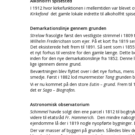
Alkoholfri spisested
I 1912 hvor kirkefunktionen i mellemtiden var blevet
Kirkefond
det gamle lokale indrette til alkoholfrit sp
Demarkationslinje gennem grunden
Strelow
frasolgte først den vestligste strimmel i 1809 t
Wilhelm Frederichsen
som ejer. På et kort fra 1819 se
Det eksisterede helt frem til 1891. Så sent som i 185
et nyt forhus til venstre for den gamle længe. Dette be
inden for den nye demarkationslinje fra 1852. Denne 
lige igennem denne grund.
Beværtningen blev flyttet over i det nye forhus, mens
smedje. Først i 1882 lod murermester
Tang
grunden 
Vi er nu kommet på den store
Eutin – grund.
Frem til
det er
Saga – Biografen.
Astronomisk observatorium
Schimmel
havde solgt den ene parcel i 1812 til bogtry
videre til etatsråd
Fr. Hammerich.
Den mindre nabogrun
ejendomme lå der i 1819 nogle nyopførte bygninger. D
Der var masser af byggeri på grunden. Således blev der