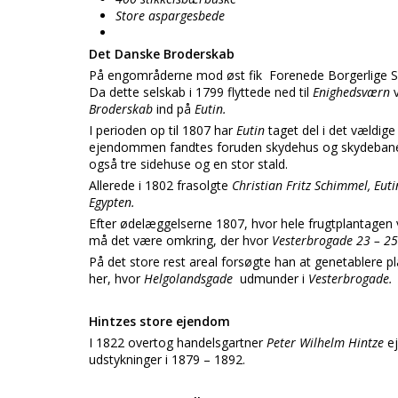
Store aspargesbede
Det Danske Broderskab
På engområderne mod øst fik
Forenede Borgerlige Sky
Da dette selskab i 1799 flyttede ned til
Enighedsværn
Broderskab
ind på
Eutin.
I perioden op til 1807 har
Eutin
taget del i det vældig
ejendommen fandtes foruden skydehus og skydebane b
også tre sidehuse og en stor stald.
Allerede i 1802 frasolgte
Christian Fritz Schimmel, Eut
Egypten.
Efter ødelæggelserne 1807, hvor hele frugtplantagen
må det være omkring, der hvor
Vesterbrogade 23 – 2
På det store rest areal forsøgte han at genetablere 
her, hvor
Helgolandsgade
udmunder i
Vesterbrogade.
Hintzes store ejendom
I 1822 overtog handelsgartner
Peter Wilhelm Hintze
e
udstykninger i 1879 – 1892.