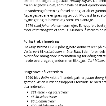
søn fra et tidligere ægteskab,
Nicolay Kayser.
Da denne
fra en
seigneur Holm,
som havde bestyret ejendomme
En vurderingsforretning fortæller dog, at alt er gammel
Aspargesbedene er græs og ukrudt. Mod øst lå et stort
bygninger og et haveanlæg samt en plantage.
I 1779 stod
Johan Hansen
som ejer. Et nyopført toeta
mod
Vesterbrogade
et forhus. Grunden lå mellem de 
Forlig trak i langdrag
Da
Magistraten
i 1780 påbegyndte dobbeltalléer på hv
Vesterport
til
Acciseboden,
måtte
Eutin
i den forbindels
over både manglende information og for dårlig erstatni
havde overdraget ejendommen til
August Carl Müller,
Frugthave på Vesterbro
I 1790 blev
Eutin
købt af handelsgartner
Johan Georg 
gartneri. Af en vurderingsrapport i forbindelse med ers
bl.a. indeholdt:
281 æble – og pæretræer
45 kirsebærtræer
90 blommetræer
400 stikkelsbærbuske