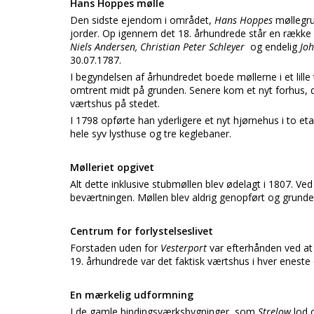
Hans Hoppes mølle
Den sidste ejendom i området,
Hans Hoppes
møllegru
jorder. Op igennem det 18. århundrede står en række
Niels Andersen, Christian Peter Schleyer
og endelig
Jo
30.07.1787.
I begyndelsen af århundredet boede møllerne i et lill
omtrent midt på grunden. Senere kom et nyt forhus, 
værtshus på stedet.
I 1798 opførte han yderligere et nyt hjørnehus i to et
hele syv lysthuse og tre keglebaner.
Mølleriet opgivet
Alt dette inklusive stubmøllen blev ødelagt i 1807. 
beværtningen. Møllen blev aldrig genopført og grunden b
Centrum for forlystelseslivet
Forstaden uden for
Vesterport
var efterhånden ved at
19. århundrede var det faktisk værtshus i hver enes
En mærkelig udformning
I de gamle bindingsværksbygninger, som
Strelow
lod o