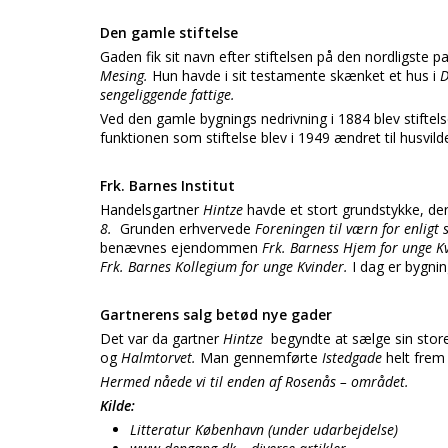
Den gamle stiftelse
Gaden fik sit navn efter stiftelsen på den nordligste p
Mesing.
Hun havde i sit testamente skænket et hus i
D
sengeliggende fattige.
Ved den gamle bygnings nedrivning i 1884 blev stiftels
funktionen som stiftelse blev i 1949 ændret til husvilde
Frk. Barnes Institut
Handelsgartner
Hintze
havde et stort grundstykke, de
8.
Grunden erhvervede
Foreningen til værn for enligt 
benævnes ejendommen
Frk. Barness Hjem for unge K
Frk. Barnes Kollegium for unge Kvinder.
I dag er bygning
Gartnerens salg betød nye gader
Det var da gartner
Hintze
begyndte at sælge sin sto
og
Halmtorvet.
Man gennemførte
Istedgade
helt frem 
Hermed nåede vi til enden af Rosenås – området.
Kilde:
Litteratur København (under udarbejdelse)