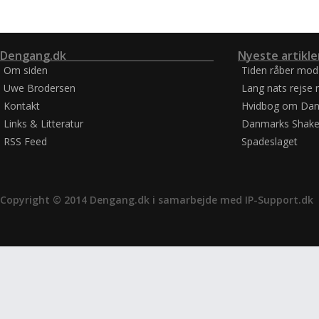
Dengang.dk
Nyeste artikle
Om siden
Tiden råber mod
Uwe Brodersen
Lang nats rejse 
Kontakt
Hvidbog om Dan
Links & Litteratur
Danmarks Shake
RSS Feed
Spadeslaget
Copyright © 2014 Dengang.dk i samarbejde med
IP-Support.dk