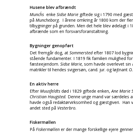
Husene blev afbrændt
Munch´s
enke
Sidse Marie
giftede sig i 1790 med gæs
på
Muncheborg.
I årene omkring år 1800 kom der fle
tilbygninger på grunden. Men det hele blev ødelagt i
afbrænde som en forsvarsforanstaltning.
Bygninger genopført
Det fremgår dog, at
Sommersted
efter 1807 lod bygni
stående fundamenter. I 1819 fik familien mulighed fo
fæsteejendom.
Sidse Marie,
som havde overlevet sin
matrikler til hendes svigersøn, cand. jur. og løjtnant
O.
En aktiv herre
Efter
Muusfeldts
død i 1829 giftede enken,
Ane Marie
Christian Haugsted.
Denne unge mand var særdeles akti
havde også redaktørvirksomhed og gæstgiveri. Han v
andet sted på
Vesterbro.
Fiskermøllen
På
Fiskermøllen
er der mange forskellige ejere gennem