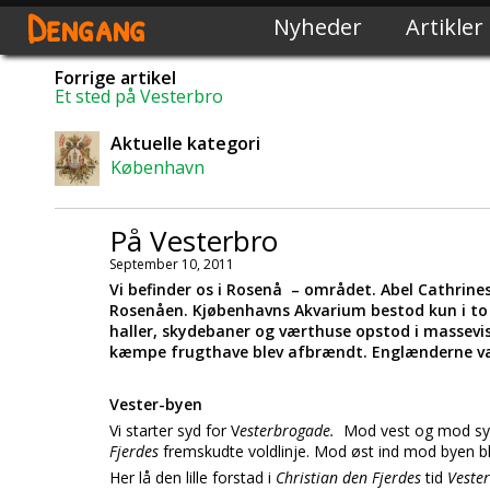
Dengang
Nyheder
Artikler
Forrige artikel
Et sted på Vesterbro
Aktuelle kategori
København
På Vesterbro
September 10, 2011
Vi befinder os i Rosenå – området. Abel Cathrine
Rosenåen. Kjøbenhavns Akvarium bestod kun i to å
haller, skydebaner og værthuse opstod i massevis
kæmpe frugthave blev afbrændt. Englænderne var 
Vester-byen
Vi starter syd for V
esterbrogade.
Mod vest og mod syd
Fjerdes
fremskudte voldlinje. Mod øst ind mod byen b
Her lå den lille forstad i
Christian den Fjerdes
tid
Veste