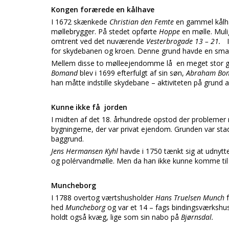
Kongen forærede en kålhave
I 1672 skænkede
Christian den Femte
en gammel kålha
møllebrygger. På stedet opførte
Hoppe
en mølle. Muli
omtrent ved det nuværende
Vesterbrogade 13 – 21.
I
for skydebanen og kroen. Denne grund havde en smal
Mellem disse to mølleejendomme lå en meget stor gru
Bomand
blev i 1699 efterfulgt af sin søn,
Abraham Bo
han måtte indstille skydebane – aktiviteten på grund 
Kunne ikke få jorden
I midten af det 18. århundrede opstod der problemer 
bygningerne, der var privat ejendom. Grunden var sta
baggrund.
Jens Hermansen Kyhl
havde i 1750 tænkt sig at udnytte
og polérvandmølle. Men da han ikke kunne komme til a
Muncheborg
I 1788 overtog værtshusholder
Hans Truelsen Munch
hed
Muncheborg
og var et 14 – fags bindingsværkshus
holdt også kvæg, lige som sin nabo på
Bjørnsdal.