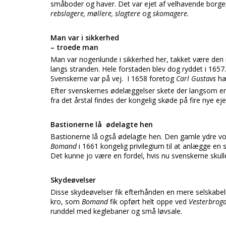
småboder og haver. Det var ejet af velhavende borgere,
rebslagere, møllere, slagtere
og
skomagere.
Man var i sikkerhed
– troede man
Man var nogenlunde i sikkerhed her, takket være den ny
langs stranden. Hele forstaden blev dog ryddet i 1657.
Svenskerne var på vej. I 1658 foretog
Carl Gustavs
hæ
Efter svenskernes ødelæggelser skete der langsom en
fra det årstal findes der kongelig skøde på fire nye 
Bastionerne lå ødelagte hen
Bastionerne lå også ødelagte hen. Den gamle ydre vol
Bomand
i 1661 kongelig privilegium til at anlægge e
Det kunne jo være en fordel, hvis nu svenskerne skulle
Skydeøvelser
Disse skydeøvelser fik efterhånden en mere selskabel
kro, som
Bomand
fik opført helt oppe ved
Vesterbrog
runddel med keglebaner og små løvsale.