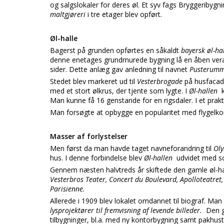
og salgslokaler for deres øl. Et syv fags Bryggeribygni
maltgjøreri
i tre etager blev opført.
Øl-halle
Bagerst på grunden opførtes en såkaldt
bayersk øl-ha
denne enetages grundmurede bygning lå en åben vera
sider. Dette anlæg gav anledning til navnet
Pusterum
Stedet blev markeret ud til
Vesterbrogade
på husfacad
med et stort ølkrus, der tjente som lygte. I
Øl-hallen
Man kunne få 16 genstande for en rigsdaler. I et prak
Man forsøgte at opbygge en popularitet med flygelko
Masser af forlystelser
Men først da man havde taget navneforandring til
Ol
hus. I denne forbindelse blev
Øl-hallen
udvidet med s
Gennem næsten halvtreds år skiftede den gamle øl-h
Vesterbros Teater, Concert du Boulevard, Apolloteatret,
Parisienne.
Allerede i 1909 blev lokalet omdannet til biograf. Ma
lysprojektører til fremvisning af levende billeder.
Den g
tilbygninger, bl.a. med ny kontorbygning samt pakhusti