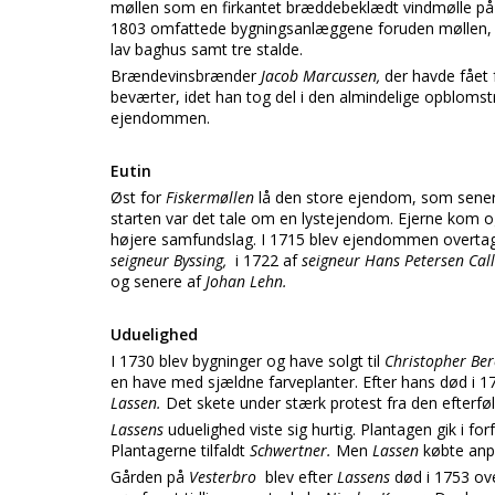
møllen som en firkantet bræddebeklædt vindmølle på fir
1803 omfattede bygningsanlæggene foruden møllen, 
lav baghus samt tre stalde.
Brændevinsbrænder
Jacob Marcussen,
der havde fået
beværter, idet han tog del i den almindelige opblomstr
ejendommen.
Eutin
Øst for
Fiskermøllen
lå den store ejendom, som senere
starten var det tale om en lystejendom. Ejerne kom o
højere samfundslag. I 1715 blev ejendommen overtag
seigneur Byssing,
i 1722 af
seigneur Hans Petersen Cal
og senere af
Johan Lehn.
Uduelighed
I 1730 blev bygninger og have solgt til
Christopher Be
en have med sjældne farveplanter. Efter hans død i 1
Lassen.
Det skete under stærk protest fra den efterføl
Lassens
uduelighed viste sig hurtig. Plantagen gik i fo
Plantagerne tilfaldt
Schwertner.
Men
Lassen
købte anp
Gården på
Vesterbro
blev efter
Lassens
død i 1753 ov