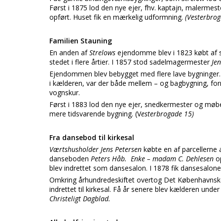
Først i 1875 lod den nye ejer, fhv. kaptajn, malermes
opført. Huset fik en mærkelig udformning.
(Vesterbro
Familien Stauning
En anden af
Strelows
ejendomme blev i 1823 købt af 
stedet i flere årtier. I 1857 stod sadelmagermester
Je
Ejendommen blev bebygget med flere lave bygninger.
i kælderen, var der både mellem – og bagbygning, fo
vognskur.
Først i 1883 lod den nye ejer, snedkermester og møb
mere tidsvarende bygning. (V
esterbrogade 15)
Fra dansebod til kirkesal
Værtshusholder Jens Petersen
købte en af parcellerne 
danseboden
Peters Håb.
Enke – madam C. Dehlesen
o
blev indrettet som dansesalon. I 1878 fik dansesalone
Omkring århundredeskiftet overtog
Det Københavnsk
indrettet til kirkesal. Få år senere blev kælderen unde
Christeligt Dagblad.