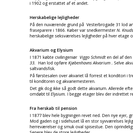
i 1902 og erstattet af et andet.
Herskabelige lejligheder
På den nuværende grund på
Vesterbrogade 31 lod ar
fraseparere i 1866. Køber var snedkermester
N. Knud
herskabelige seksværelses lejligheder på hver etage o
Akvarium og Elysium
I 1871 købte civilingeniør
Viggo Schmidt
en del af den
33.
Han lod opføre
Kjøbenhavns Akvarium .
Selve akv
saltvandsfisk.
På førstesalen over akvariet lå forrest et konditori i 
til konditoren og akvariemesteren.
Det gik dog ikke så godt dette akvarium. Allerede eft
omdøbt til
Elysium.
I begge etager blev der indrettet r
Fra herskab til pension
I 1877 blev hele bygningen revet ned. Den nye ejer, g
Mod gaden og i sidehuset lå en stor syvværelses lejligh
herreværelser og smuk oval spisestue. Den oprindelige 
Senere blev de store lejligheder