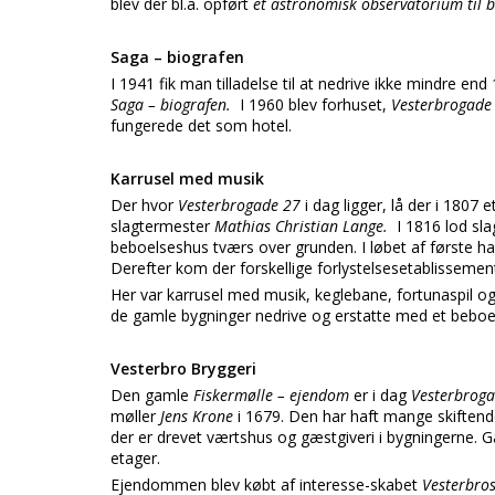
blev der bl.a. opført
et astronomisk observatorium til b
Saga – biografen
I 1941 fik man tilladelse til at nedrive ikke mindre en
Saga – biografen.
I 1960 blev forhuset,
Vesterbrogad
fungerede det som hotel.
Karrusel med musik
Der hvor
Vesterbrogade 27
i dag ligger, lå der i 1807 
slagtermester
Mathias Christian Lange.
I 1816 lod sl
beboelseshus tværs over grunden. I løbet af første hal
Derefter kom der forskellige forlystelsesetablisseme
Her var karrusel med musik, keglebane, fortunaspil 
de gamle bygninger nedrive og erstatte med et beboe
Vesterbro Bryggeri
Den gamle
Fiskermølle – ejendom
er i dag
Vesterbrog
møller
Jens Krone
i 1679. Den har haft mange skiftend
der er drevet værtshus og gæstgiveri i bygningerne. Ga
etager.
Ejendommen blev købt af interesse-skabet
Vesterbros