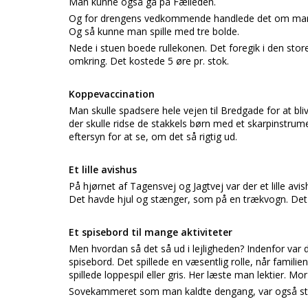
Man kunne også gå på Fælleden.
Og for drengens vedkommende handlede det om marmorku
Og så kunne man spille med tre bolde.
Nede i stuen boede rullekonen. Det foregik i den store 
omkring. Det kostede 5 øre pr. stok.
Koppevaccination
Man skulle spadsere hele vejen til Bredgade for at bl
der skulle ridse de stakkels børn med et skarpinstrume
eftersyn for at se, om det så rigtig ud.
Et lille avishus
På hjørnet af Tagensvej og Jagtvej var der et lille avi
Det havde hjul og stænger, som på en trækvogn. Det blev
Et spisebord til mange aktiviteter
Men hvordan så det så ud i lejligheden? Indenfor var d
spisebord. Det spillede en væsentlig rolle, når familie
spillede loppespil eller gris. Her læste man lektier. M
Sovekammeret som man kaldte dengang, var også stor