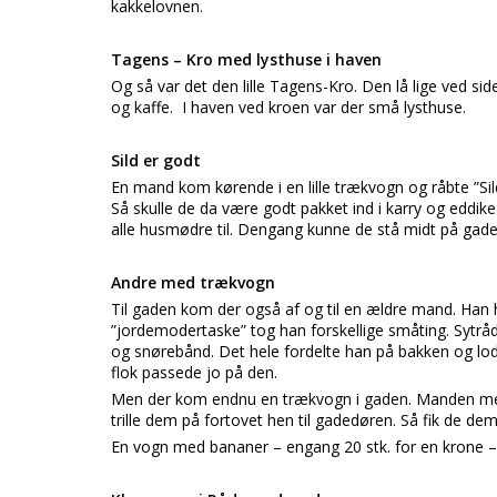
kakkelovnen.
Tagens – Kro med lysthuse i haven
Og så var det den lille Tagens-Kro. Den lå lige ved si
og kaffe. I haven ved kroen var der små lysthuse.
Sild er godt
En mand kom kørende i en lille trækvogn og råbte ”Sild 
Så skulle de da være godt pakket ind i karry og eddik
alle husmødre til. Dengang kunne de stå midt på gad
Andre med trækvogn
Til gaden kom der også af og til en ældre mand. Han 
”jordemodertaske” tog han forskellige småting. Sytråd,
og snørebånd. Det hele fordelte han på bakken og lod t
flok passede jo på den.
Men der kom endnu en trækvogn i gaden. Manden me
trille dem på fortovet hen til gadedøren. Så fik de de
En vogn med bananer – engang 20 stk. for en krone – vi