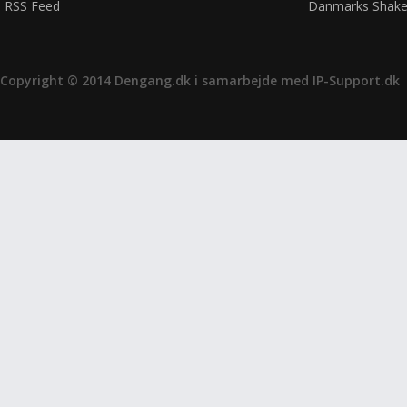
RSS Feed
Danmarks Shake
Copyright © 2014 Dengang.dk i samarbejde med
IP-Support.dk