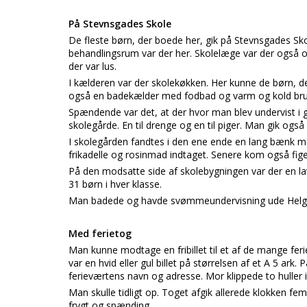
På Stevnsgades Skole
De fleste børn, der boede her, gik på Stevnsgades Sko
behandlingsrum var der her. Skolelæge var der ogs
der var lus.
I kælderen var der skolekøkken. Her kunne de børn, d
også en badekælder med fodbad og varm og kold bru
Spændende var det, at der hvor man blev undervist i g
skolegårde. En til drenge og en til piger. Man gik også
I skolegården fandtes i den ene ende en lang bænk 
frikadelle og rosinmad indtaget. Senere kom også fig
På den modsatte side af skolebygningen var der en lav 
31 børn i hver klasse.
Man badede og havde svømmeundervisning ude Helgola
Med ferietog
Man kunne modtage en fribillet til et af de mange f
var en hvid eller gul billet på størrelsen af et A 5 a
ferieværtens navn og adresse. Mor klippede to huller 
Man skulle tidligt op. Toget afgik allerede klokken 
frygt og spænding.