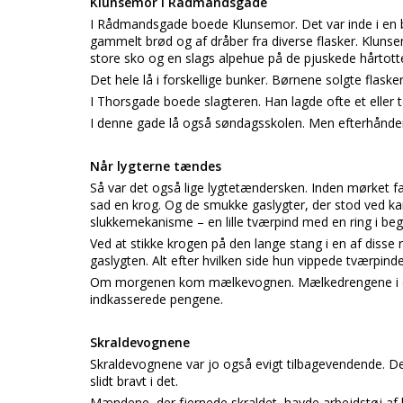
Klunsemor i Rådmandsgade
I Rådmandsgade boede Klunsemor. Det var inde i en bag
gammelt brød og af dråber fra diverse flasker. Klunsemo
store sko og en slags alpehue på de pjuskede hårtott
Det hele lå i forskellige bunker. Børnene solgte flaske
I Thorsgade boede slagteren. Han lagde ofte et eller 
I denne gade lå også søndagsskolen. Men efterhånden
Når lygterne tændes
Så var det også lige lygtetændersken. Inden mørket 
sad en krog. Og de smukke gaslygter, der stod ved ka
slukkemekanisme – en lille tværpind med en ring i be
Ved at stikke krogen på den lange stang i en af disse
gaslygten. Alt efter hvilken side hun vippede tværpinden
Om morgenen kom mælkevognen. Mælkedrengene i de 
indkasserede pengene.
Skraldevognene
Skraldevognene var jo også evigt tilbagevendende. De
slidt bravt i det.
Mændene, der fjernede skraldet, havde arbejdstøj af k