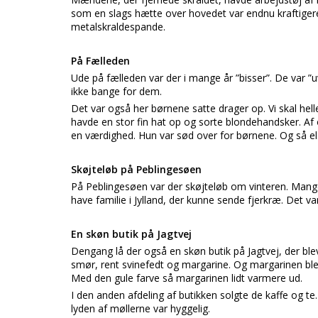
som en slags hætte over hovedet var endnu kraftigere.
metalskraldespande.
På Fælleden
Ude på fælleden var der i mange år ”bisser”. De var ”
ikke bange for dem.
Det var også her børnene satte drager op. Vi skal hel
havde en stor fin hat op og sorte blondehandsker. Af 
en værdighed. Hun var sød over for børnene. Og så elsk
Skøjteløb på Peblingesøen
På Peblingesøen var der skøjteløb om vinteren. Mange
have familie i Jylland, der kunne sende fjerkræ. Det v
En skøn butik på Jagtvej
Dengang lå der også en skøn butik på Jagtvej, der ble
smør, rent svinefedt og margarine. Og margarinen blev d
Med den gule farve så margarinen lidt varmere ud.
I den anden afdeling af butikken solgte de kaffe og te
lyden af møllerne var hyggelig.