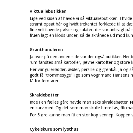
Viktualiebutikken
Lige ved siden af havde vi så Viktualiebutikken. I hvi
stramt opsat hår og hvidt trekantet forklæde til at d
fine veltillavede pølser og salater, der var anbragt p
fruen lagt en klods under, så de skrånede ud mod kun
Grønthandleren
Ja over på den anden side var der også butikker. Her 
rum fandtes små kartofler, jævne kartofter og store k
Her var gulerødder, æbler, persille og grønkål. Ja og
godt få ”trommesyge” lige som vognmand Hansens he
få for fem ører.
Skraldebøtter
Inde i en fælles gård havde man seks skraldebøtter.
en kurv med. Og det som man skulle bære løs, fik man 
For 5 øre kunne man få en stor kop sennep. Koppen var
Cykelskure som lysthus