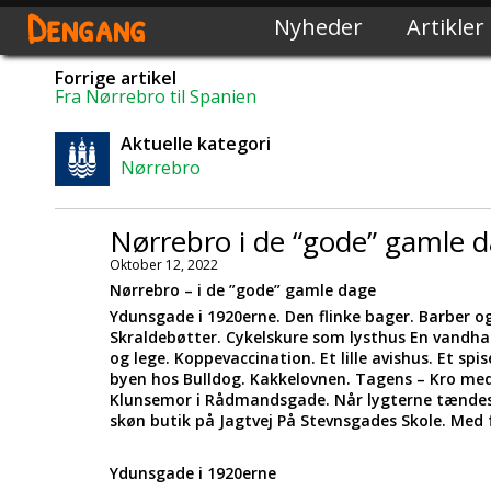
Dengang
Nyheder
Artikler
Forrige artikel
Fra Nørrebro til Spanien
Aktuelle kategori
Nørrebro
Nørrebro i de “gode” gamle 
Oktober 12, 2022
Nørrebro – i de ”gode” gamle dage
Ydunsgade i 1920erne. Den flinke bager. Barber o
Skraldebøtter. Cykelskure som lysthus En vandhane
og lege. Koppevaccination. Et lille avishus. Et spi
byen hos Bulldog. Kakkelovnen. Tagens – Kro med 
Klunsemor i Rådmandsgade. Når lygterne tændes.
skøn butik på Jagtvej På Stevnsgades Skole. Med 
Ydunsgade i 1920erne