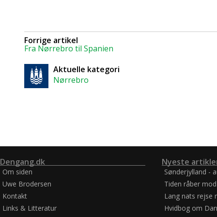
Forrige artikel
Fra Nørrebro til Spanien
Aktuelle kategori
Nørrebro
Dengang.dk
Nyeste artikle
Om siden
Sønderjylland - 
Uwe Brodersen
Tiden råber mod
Kontakt
Lang nats rejse 
Links & Litteratur
Hvidbog om Dan