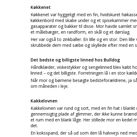
Køkkenet
Køkkenet var hyggeligt med en fin, hvidskuret høkas
køkkenbord med skabe under og et spisekammer med vi
gasapparater og bakker til disse. Mor havde samlet små
et målebæger, en randform, en skål og et dørslag.
Her var også to zinkballer. En lille og en stor. Den lill
skrubbede dem med sæbe og skyllede efter med en sto
Det bedste og billigste linned hos Bulldog
Håndklæder, viskestykker og sengelinned blev købt 
linned – og det billigste. Forretningen lå i en stor kæ
Når mor og børnene besøgte bedsteforældrene, ja så 
om måneden i leje.
Kakkelovnen
Kakkelovnen var rund og sort, med en fin hat i blankt me
gennemsigtig plade af glimmer, der ikke kunne brænde
et rum med en blank låge. Her stillede mor en kedel 
det.
En koksspand, der så ud som den lå halvvejs ned med 