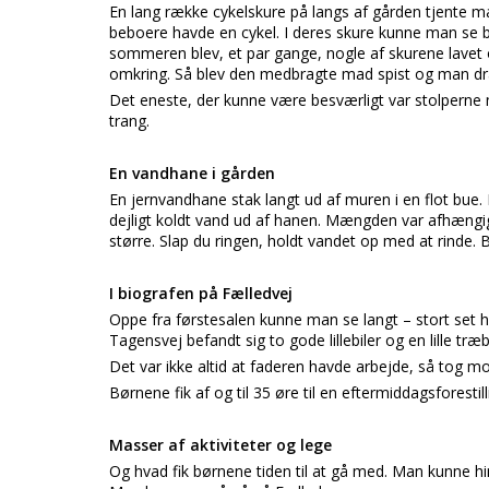
En lang række cykelskure på langs af gården tjente m
beboere havde en cykel. I deres skure kunne man se
sommeren blev, et par gange, nogle af skurene lavet
omkring. Så blev den medbragte mad spist og man dr
Det eneste, der kunne være besværligt var stolperne 
trang.
En vandhane i gården
En jernvandhane stak langt ud af muren i en flot bue. 
dejligt koldt vand ud af hanen. Mængden var afhængig
større. Slap du ringen, holdt vandet op med at rinde
I biografen på Fælledvej
Oppe fra førstesalen kunne man se langt – stort set 
Tagensvej befandt sig to gode lillebiler og en lille træb
Det var ikke altid at faderen havde arbejde, så tog m
Børnene fik af og til 35 øre til en eftermiddagsforesti
Masser af aktiviteter og lege
Og hvad fik børnene tiden til at gå med. Man kunne hink