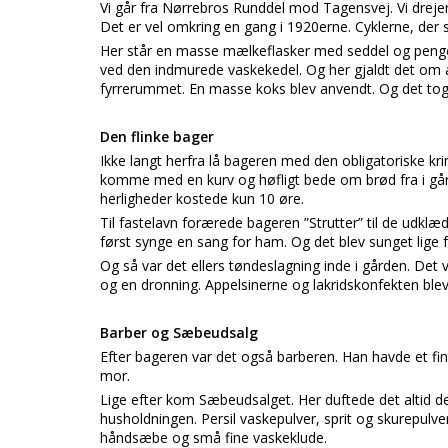
Vi går fra Nørrebros Runddel mod Tagensvej. Vi drejer 
Det er vel omkring en gang i 1920erne. Cyklerne, der s
Her står en masse mælkeflasker med seddel og peng
ved den indmurede vaskekedel. Og her gjaldt det om a
fyrrerummet. En masse koks blev anvendt. Og det tog
Den flinke bager
Ikke langt herfra lå bageren med den obligatoriske k
komme med en kurv og høfligt bede om brød fra i går
herligheder kostede kun 10 øre.
Til fastelavn forærede bageren ”Strutter” til de udklæ
først synge en sang for ham. Og det blev sunget lige fra
Og så var det ellers tøndeslagning inde i gården. Det
og en dronning. Appelsinerne og lakridskonfekten blev
Barber og Sæbeudsalg
Efter bageren var det også barberen. Han havde et fi
mor.
Lige efter kom Sæbeudsalget. Her duftede det altid de
husholdningen. Persil vaskepulver, sprit og skurepul
håndsæbe og små fine vaskeklude.