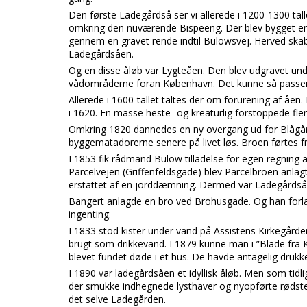
Den første Ladegårdså ser vi allerede i 1200-1300 ta
omkring den nuværende Bispeeng. Der blev bygget e
gennem en gravet rende indtil Bülowsvej. Herved skabt
Ladegårdsåen.
Og en disse åløb var Lygteåen. Den blev udgravet und
vådområderne foran København. Det kunne så passe
Allerede i 1600-tallet taltes der om forurening af 
i 1620. En masse heste- og kreaturlig forstoppede fle
Omkring 1820 dannedes en ny overgang ud for Blågår
byggematadorerne senere på livet løs. Broen førtes f
I 1853 fik rådmand Bülow tilladelse for egen regning
Parcelvejen (Griffenfeldsgade) blev Parcelbroen anlagt
erstattet af en jorddæmning. Dermed var Ladegårds
Bangert anlagde en bro ved Brohusgade. Og han forlan
ingenting.
I 1833 stod kister under vand på Assistens Kirkegård
brugt som drikkevand. I 1879 kunne man i ”Blade fra
blevet fundet døde i et hus. De havde antagelig drukke
I 1890 var ladegårdsåen et idyllisk åløb. Men som tidl
der smukke indhegnede lysthaver og nyopførte rødstens
det selve Ladegården.