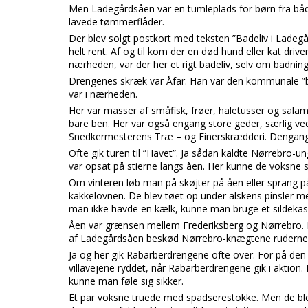
Men Ladegårdsåen var en tumleplads for børn fra bå
lavede tømmerflåder.
Der blev solgt postkort med teksten ”Badeliv i Ladegå
helt rent. Af og til kom der en død hund eller kat drive
nærheden, var der her et rigt badeliv, selv om badning
Drengenes skræk var Åfar. Han var den kommunale ”bu
var i nærheden.
Her var masser af småfisk, frøer, haletusser og sala
bare ben. Her var også engang store geder, særlig ved
Snedkermesterens Træ – og Finerskrædderi. Dengang
Ofte gik turen til ”Havet”. Ja sådan kaldte Nørrebro
var opsat på stierne langs åen. Her kunne de voksne
Om vinteren løb man på skøjter på åen eller sprang på i
kakkelovnen. De blev tøet op under alskens pinsler m
man ikke havde en kælk, kunne man bruge et sildekas
Åen var grænsen mellem Frederiksberg og Nørrebro
af Ladegårdsåen beskød Nørrebro-knægtene ruderne 
Ja og her gik Rabarberdrengene ofte over. For på den
villavejene ryddet, når Rabarberdrengene gik i aktion. D
kunne man føle sig sikker.
Et par voksne truede med spadserestokke. Men de blev