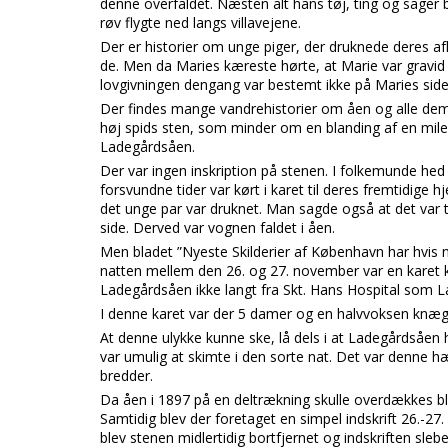
denne overfaldet. Næsten alt hans tøj, ting og sager b
røv flygte ned langs villavejene.
Der er historier om unge piger, der druknede deres a
de. Men da Maries kæreste hørte, at Marie var gravid 
lovgivningen dengang var bestemt ikke på Maries side
Der findes mange vandrehistorier om åen og alle dem,
høj spids sten, som minder om en blanding af en mile
Ladegårdsåen.
Der var ingen inskription på stenen. I folkemunde hed 
forsvundne tider var kørt i karet til deres fremtidige
det unge par var druknet. Man sagde også at det var to
side. Derved var vognen faldet i åen.
Men bladet ”Nyeste Skilderier af København har hvis
natten mellem den 26. og 27. november var en karet 
Ladegårdsåen ikke langt fra Skt. Hans Hospital som
I denne karet var der 5 damer og en halvvoksen knæg
At denne ulykke kunne ske, lå dels i at Ladegårdsåen h
var umulig at skimte i den sorte nat. Det var denne hæn
bredder.
Da åen i 1897 på en deltrækning skulle overdækkes bl
Samtidig blev der foretaget en simpel indskrift 26.-27
blev stenen midlertidig bortfjernet og indskriften sle