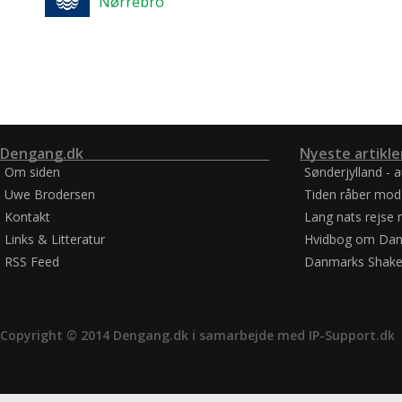
Nørrebro
Dengang.dk
Nyeste artikle
Om siden
Sønderjylland - 
Uwe Brodersen
Tiden råber mod
Kontakt
Lang nats rejse 
Links & Litteratur
Hvidbog om Dan
RSS Feed
Danmarks Shake
Copyright © 2014 Dengang.dk i samarbejde med
IP-Support.dk