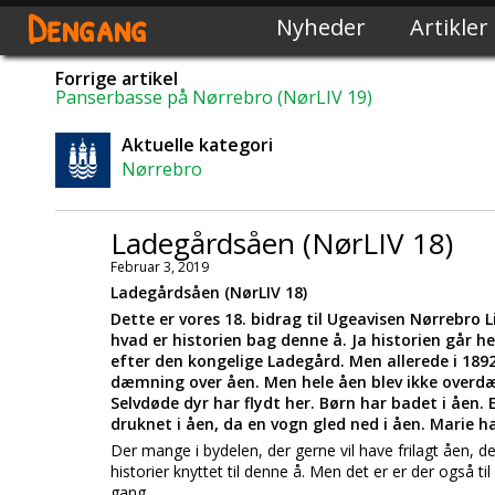
Dengang
Nyheder
Artikler
Forrige artikel
Panserbasse på Nørrebro (NørLIV 19)
Aktuelle kategori
Nørrebro
Ladegårdsåen (NørLIV 18)
Februar 3, 2019
Ladegårdsåen (NørLIV 18)
Dette er vores 18. bidrag til Ugeavisen Nørrebro 
hvad er historien bag denne å. Ja historien går he
efter den kongelige Ladegård. Men allerede i 189
dæmning over åen. Men hele åen blev ikke overdæ
Selvdøde dyr har flydt her. Børn har badet i åen.
druknet i åen, da en vogn gled ned i åen. Marie h
Der mange i bydelen, der gerne vil have frilagt åen, d
historier knyttet til denne å. Men det er er der også ti
gang.