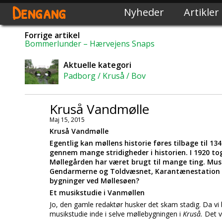
Dengang
Nyheder
Artikler
Forrige artikel
Bommerlunder – Hærvejens Snaps
Aktuelle kategori
Padborg / Kruså / Bov
Kruså Vandmølle
Maj 15, 2015
Kruså Vandmølle
Egentlig kan møllens historie føres tilbage til 13
gennem mange stridigheder i historien. I 1920 t
Møllegården har været brugt til mange ting. Musi
Gendarmerne og Toldvæsnet, Karantænestation og
bygninger ved Møllesøen?
Et musikstudie i Vanmøllen
Jo, den gamle redaktør husker det skam stadig. Da v
musikstudie inde i selve møllebygningen i
Kruså.
Det v