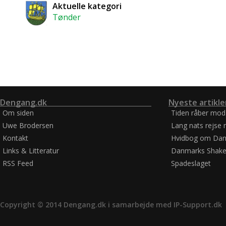
Aktuelle kategori
Tønder
Dengang.dk
Nyeste artikle
Om siden
Tiden råber mod
Uwe Brodersen
Lang nats rejse 
Kontakt
Hvidbog om Dan
Links & Litteratur
Danmarks Shake
RSS Feed
Spadeslaget
Copyright © 2014 Dengang.dk i samarbejde med
IP-Support.dk