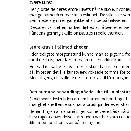
svære kunst.
Her gjorde de deres entre i livets hårde skole, hvor le
mange barnetårer over knipleskrinet. De ville ikke væ
sømmede sig nu engang ikke at slippe på halvvejen.
Desuden var det en nødvendighed at få lært et erhver
håndens gerning skulle omsættes i reelle værdier.
Store krav til tålmodigheden
I den tidligste morgenstund kunne man se pigerne fr
mod det hus, hvor læremesteren – en ældre kone – sk
Her sad de så bøjet over deres skrin, kastede de me
så, hvordan det lille kunstværk voksede tomme for t
Men til gengæld stillede det store krav til tålmodighe
Den humane behandling nåede ikke til kniplestue
Skolelovens instruktion om en human behandling af elev
mangt et snøftende suk har afbrudt pindenes ensformi
Behandlingen af de små piger kunne være både hård 
blev taget i anvendelse. Læretiden var her som i dat
ikke med fløjlshandsker på lærlingene.