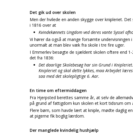
Det gik ud over skolen
Men der hvilede en anden skygge over knipleriet. Det
i 1816 over at
Kvindekønnets Ungdom ved deres vante Syssel afho
Vi hører da også at mange forsømte undervisningen i u
unormalt at man blev væk fra skole i tre fire uger.
I Emmerlev besøgte de sjældent skolen oftere end 1-2
det fra 1836:
Det daarlige Skolebesøg har sin Grund i Kniplerie
Knipleriet og skal dette lykkes, maa Arbejdet læres
saa med det skolepligtige 6. Aar.
En time om eftermiddagen
Fra Hjerpsted berettes samme år, at selv de allernød
på grund af fattigdom kun skolen et kort tidsrum om å
Flere børn, som havde lært at kniple, mødte daglig 
at pigerne fik boglig lærdom.
Der manglede kvindelig hushjælp