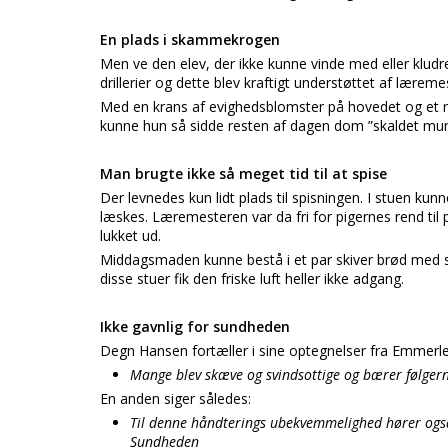
En plads i skammekrogen
Men ve den elev, der ikke kunne vinde med eller klu
drillerier og dette blev kraftigt understøttet af lærem
Med en krans af evighedsblomster på hovedet og et ri
kunne hun så sidde resten af dagen dom ”skaldet mun
Man brugte ikke så meget tid til at spise
Der levnedes kun lidt plads til spisningen. I stuen k
læskes. Læremesteren var da fri for pigernes rend ti
lukket ud.
Middagsmaden kunne bestå i et par skiver brød med su
disse stuer fik den friske luft heller ikke adgang.
Ikke gavnlig for sundheden
Degn Hansen fortæller i sine optegnelser fra Emmerle
Mange blev skæve og svindsottige og bærer følgerne 
En anden siger således:
Til denne håndterings ubekvemmelighed hører også,
Sundheden