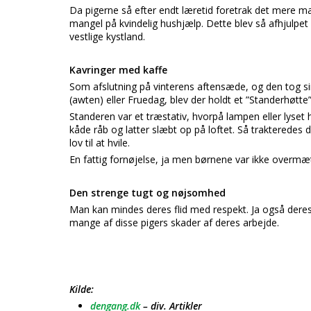
Da pigerne så efter endt læretid foretrak det mere mag
mangel på kvindelig hushjælp. Dette blev så afhjulpet
vestlige kystland.
Kavringer med kaffe
Som afslutning på vinterens aftensæde, og den tog si
(awten) eller Fruedag, blev der holdt et ”Standerhøtte
Standeren var et træstativ, hvorpå lampen eller lyse
kåde råb og latter slæbt op på loftet. Så trakteredes 
lov til at hvile.
En fattig fornøjelse, ja men børnene var ikke overm
Den strenge tugt og nøjsomhed
Man kan mindes deres flid med respekt. Ja også dere
mange af disse pigers skader af deres arbejde.
Kilde:
dengang.dk
– div. Artikler