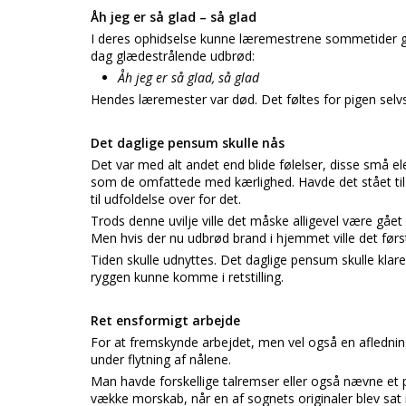
Åh jeg er så glad – så glad
I deres ophidselse kunne læremestrene sommetider gå 
dag glædestrålende udbrød:
Åh jeg er så glad, så glad
Hendes læremester var død. Det føltes for pigen selv
Det daglige pensum skulle nås
Det var med alt andet end blide følelser, disse små el
som de omfattede med kærlighed. Havde det stået til
til udfoldelse over for det.
Trods denne uvilje ville det måske alligevel være gåe
Men hvis der nu udbrød brand i hjemmet ville det første
Tiden skulle udnyttes. Det daglige pensum skulle klar
ryggen kunne komme i retstilling.
Ret ensformigt arbejde
For at fremskynde arbejdet, men vel også en afledning
under flytning af nålene.
Man havde forskellige talremser eller også nævne et p
vække morskab, når en af sognets originaler blev sat i