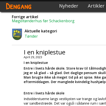
Dengang
Nyheder
Artikler
Forrige artikel
Møgeltønderhus før Schackenborg
Aktuelle kategori
Tønder
I en kniplestue
April 29, 2023
I en kniplestue
Entre i livets hårde skole. Store krav til tålmo
jeg er så glad – så glad. Det daglige pensum sku
Man brugte ikke så meget tid på at spise. Ikke g
eftermiddagen. Der manglede kvindelig hushjælp
Entre i livets hårde skole
Indsidderstuerne langs vestkysten var trange og lavl
var sandbestrøede. Det var også i sådanne rum i særli