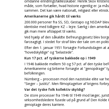
omdanne erindringsfællesskaber. Henrik Skov Kristens
måde, som fortæller, hvad historie egentlig er. Ja måsk
sammen. Det kan være nationalt, religiøst eller etnisk.
Amerikanerne gik hårdt til værks
200.000 personer fra SS, SD, Gestapo og NSDAP blev sp
identiske med tidligere KZ – lejre. Særlig i den amerik
gik man mere afslappet til værks.
Ved hjælp af den såkaldte Befreungsgesetz blev borge
farceagtigt. I stedet for straf blev der tale om en polit
Efter den 1. januar 1951 forsøgte Forbundsdagen at af
”hovedskyldige” og ”belastede”.
Kun 17 pct. af tyskerne bakkede op i 1949
I 1946 bakkede mellem 50 og 57 pct. af den tyske bef
Amerikanerne og briterne forsøgte at ”genopdrage” ty
befolkningen.
Nürnberg – processen mod den nazistiske elite var hel
”Sieger – Justitz”. Men filmoptagelser af krigens forbr
Var det tyske folk kollektiv skyldig?
De store processer fra 1946 til 1949 mod læger, juri
virksomhedsledere fusede ud på grund af Den Kolde Kr
genoptage deres karriere.