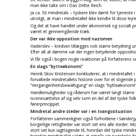
man ikke talte om i Das Dritte Reich.
Ja ca. 50 mindretals – tyskere blev dømt for tjeneste i
utroligt, at man i mindretallet ikke kendte til disse lejre
Og det at have handlet under økonomisk og socialt p
været et gennemgående træk.
Der var ikke opposition mod nazismen
Haderslev – kredsen tillægges nok større betydning un
Efter alt at dømme var der ingen betydende oppositio
Vi får også i bogen nogle reaktioner på forfatterens s
En slags ”bytteøkonomi”
Henrik Skov Kristensen konkluderer, at i mindretallet i
forvaltede mindretallets historie over for et stigende 
”Vergangenheitsbewältigung” en slags ”bytteøkonomi” 
Handlemuligheder og råderum har været langt større i 
iscenesættelse af sig selv som en del af det tyske folk
førerprincippet.
Mindretal andre steder var i en tvangssituation
Forfatteren sammenligner også forholdene i Sønderjy
borgerlige rettigheder var stort set ens alle steder. 
stort set kun iagttagende til, hvordan det tyske mindr
hvordan mindretallet valgte at omgås sin nazistiske fo