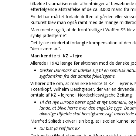
tilfælde traumatiserende afhentninger af bevæbnede m
efterfølgende afstraffelse af de ca. 3.000 mand fra mi
En del har måttet forlade driften af gården eller virk
Kulturelt blev man også ramt med de mange midlertidi
Man mente også, at de frontfrivillige i Waffen-SS ble
synlig jødestjerne”.
Det tyske mindretal forlangte kompensation af den dan
”den svære tid”.
Man kendte til KZ – lejre
Allerede i 1942 længe før aktionen mod de danske jø
Ønsker Danmark at udvikle sig til en semitisk natu
sygdomskim fra det danske folkelegeme.
Vi hører ofte om, at man ikke kendte til KZ – lejrene
Totenkopf, Wilhelm Deichgreber, der var en drivende ski
omtale af KZ – lejrene i Nordschleswigsche Zeitung:
Til det nye Europa hører også et nyt Danmark, og vi
lande, at blive herre over den engelske syge. De s
alvorlige tilfælde skal hensigtsmæssigt indrettede 
Manfred Spliedt skriver i sin bog, at i skolen kunne lær
Du bist ja reif fürs KZ
De kendte sikkert uhyggen bag. Men de vidste, at man