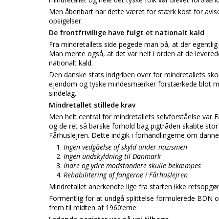
Men åbenbart har dette været for stærk kost for av
opsigelser.
De frontfrivillige have fulgt et nationalt kald
Fra mindretallets side pegede man på, at der egentlig
Man mente også, at det var helt i orden at de leverede f
nationalt kald.
Den danske stats indgriben over for mindretallets s
ejendom og tyske mindesmærker forstærkede blot mind
sindelag.
Mindretallet stillede krav
Men helt central for mindretallets selvforståelse var 
og de ret så barske forhold bag pigtråden skabte stor
Fårhuslejren. Dette indgik i forhandlingerne om dann
Ingen vedgåelse af skyld under nazismen
Ingen undskyldning til Danmark
Indre og ydre modstandere skulle bekæmpes
Rehabilitering af fangerne i Fårhuslejren
Mindretallet anerkendte lige fra starten ikke retsopgør
Formentlig for at undgå splittelse formulerede BDN og
frem til midten af 1960’erne.