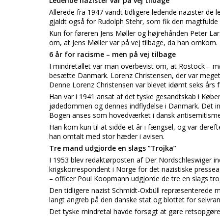
Ledende nazister var på vej tilbage
Allerede fra 1947 vandt tidligere ledende nazister de 
gjaldt også for Rudolph Stehr, som fik den magtfulde 
Kun for føreren Jens Møller og højrehånden Peter Lar
om, at Jens Møller var på vej tilbage, da han omkom.
6 år for racisme – men på vej tilbage
I mindretallet var man overbevist om, at Rostock – mø
besætte Danmark. Lorenz Christensen, der var meget a
Denne Lorenz Christensen var blevet idømt seks års 
Han var i 1941 ansat af det tyske gesandtskab i Købe
jødedommen og dennes indflydelse i Danmark. Det ind
Bogen anses som hovedværket i dansk antisemitisme
Han kom kun til at sidde et år i fængsel, og var dere
han omtalt med stor hæder i avisen.
Tre mand udgjorde en slags ”Trojka”
I 1953 blev redaktørposten af Der Nordschleswiger in
krigskorrespondent i Norge for det nazistiske press
– officer Poul Koopmann udgjorde de tre en slags troj
Den tidligere nazist Schmidt-Oxbüll repræsenterede min
langt angreb på den danske stat og blottet for selvra
Det tyske mindretal havde forsøgt at gøre retsopgøre