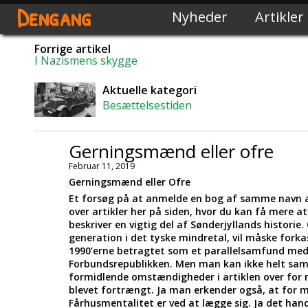
Dengang
Nyheder
Artikler
Forrige artikel
I Nazismens skygge
Aktuelle kategori
Besættelsestiden
Gerningsmænd eller ofre
Februar 11, 2019
Gerningsmænd eller Ofre
Et forsøg på at anmelde en bog af samme navn af 
over artikler her på siden, hvor du kan få mere a
beskriver en vigtig del af Sønderjyllands histori
generation i det tyske mindretal, vil måske forka
1990’erne betragtet som et parallelsamfund med 
Forbundsrepublikken. Men man kan ikke helt sam
formidlende omstændigheder i artiklen over for m
blevet fortrængt. Ja man erkender også, at for m
Fårhusmentalitet er ved at lægge sig. Ja det hand