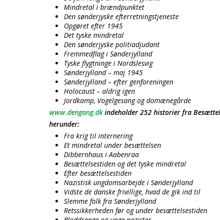
Mindretal i brændpunktet
Den sønderjyske efterretningstjeneste
Opgøret efter 1945
Det tyske mindretal
Den sønderjyske politiadjudant
Fremmedflag i Sønderjylland
Tyske flygtninge i Nordslesvig
Sønderjylland – maj 1945
Sønderjylland – efter genforeningen
Holocaust – aldrig igen
Jordkamp, Vogelgesang og domænegårde
www.dengang.dk
indeholder 252 historier fra Besættel
herunder:
Fra krig til internering
Et mindretal under besættelsen
Dibbernhaus i Aabenraa
Besættelsestiden og det tyske mindretal
Efter besættelsestiden
Nazistisk ungdomsarbejde i Sønderjylland
Vidste de danske frivillige, hvad de gik ind til
Slemme folk fra Sønderjylland
Retssikkerheden før og under besættelsestiden
Bloddrenge og unge nazister