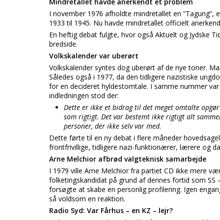
Mindretallet havde anerkendt et problem
I november 1976 afholdte mindretallet en ”Tagung”, 
1933 til 1945. Nu havde mindretallet officielt anerken
En heftig debat fulgte, hvor også Aktuelt og Jydske 
bredside.
Volkskalender var uberørt
Volkskalender syntes dog uberørt af de nye toner. Man 
Således også i 1977, da den tidligere nazistiske ung
for en decideret hyldestomtale. I samme nummer var de
indledningen stod der:
Dette er ikke et bidrag til det meget omtalte opgør
som rigtigt. Det var bestemt ikke rigtigt alt samme
personer, der ikke selv var med.
Dette førte til en ny debat i flere måneder hovedsagel
frontfrivillige, tidligere nazi-funktionærer, lærere og 
Arne Melchior afbrød valgteknisk samarbejde
I 1979 ville Arne Melchior fra partiet CD ikke mere 
folketingskandidat på grund af dennes fortid som SS – 
forsøgte at skabe en personlig profilering. Igen enga
så voldsom en reaktion.
Radio Syd: Var Fårhus – en KZ – lejr?