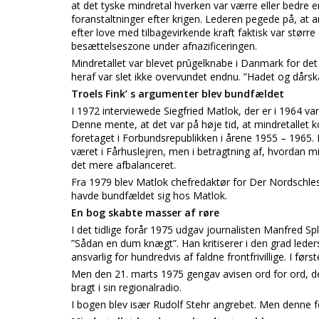
at det tyske mindretal hverken var værre eller bedre 
foranstaltninger efter krigen. Lederen pegede på, at
efter love med tilbagevirkende kraft faktisk var større
besættelseszone under afnazificeringen.
Mindretallet var blevet prûgelknabe i Danmark for de
heraf var slet ikke overvundet endnu. ”Hadet og dårsk
Troels Fink’ s argumenter blev bundfældet
I 1972 interviewede Siegfried Matlok, der er i 1964 va
Denne mente, at det var på høje tid, at mindretall
foretaget i Forbundsrepublikken i årene 1955 – 1965.
været i Fårhuslejren, men i betragtning af, hvordan
det mere afbalanceret.
Fra 1979 blev Matlok chefredaktør for Der Nordschles
havde bundfældet sig hos Matlok.
En bog skabte masser af røre
I det tidlige forår 1975 udgav journalisten Manfred Sp
”Sådan en dum knægt”. Han kritiserer i den grad leders
ansvarlig for hundredvis af faldne frontfrivillige. I
Men den 21. marts 1975 gengav avisen ord for ord, 
bragt i sin regionalradio.
I bogen blev især Rudolf Stehr angrebet. Men denne f