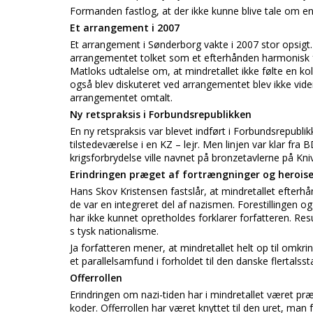
Formanden fastlog, at der ikke kunne blive tale om en k
Et arrangement i 2007
Et arrangement i Sønderborg vakte i 2007 stor opsigt. 
arrangementet tolket som et efterhånden harmonisk 
Matloks udtalelse om, at mindretallet ikke følte en k
også blev diskuteret ved arrangementet blev ikke vide
arrangementet omtalt.
Ny retspraksis i Forbundsrepublikken
En ny retspraksis var blevet indført i Forbundsrepubl
tilstedeværelse i en KZ – lejr. Men linjen var klar fra
krigsforbrydelse ville navnet på bronzetavlerne på Kniv
Erindringen præget af fortrængninger og heroise
Hans Skov Kristensen fastslår, at mindretallet efterh
de var en integreret del af nazismen. Forestillingen o
har ikke kunnet opretholdes forklarer forfatteren. Res
s tysk nationalisme.
Ja forfatteren mener, at mindretallet helt op til omk
et parallelsamfund i forholdet til den danske flertalsst
Offerrollen
Erindringen om nazi-tiden har i mindretallet været pr
koder. Offerrollen har været knyttet til den uret, man 