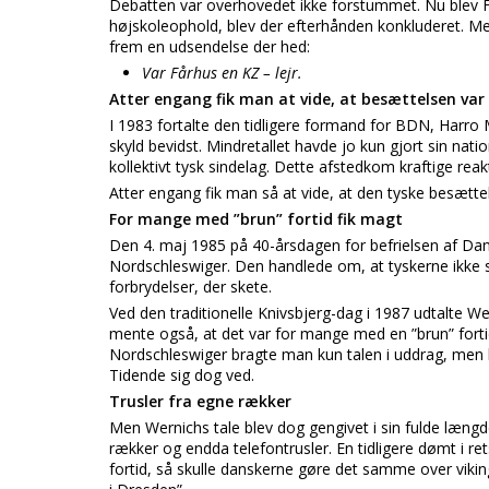
Debatten var overhovedet ikke forstummet. Nu blev Få
højskoleophold, blev der efterhånden konkluderet. Men 
frem en udsendelse der hed:
Var Fårhus en KZ – lejr.
Atter engang fik man at vide, at besættelsen var
I 1983 fortalte den tidligere formand for BDN, Harro Ma
skyld bevidst. Mindretallet havde jo kun gjort sin nati
kollektivt tysk sindelag. Dette afstedkom kraftige reak
Atter engang fik man så at vide, at den tyske besætte
For mange med ”brun” fortid fik magt
Den 4. maj 1985 på 40-årsdagen for befrielsen af Da
Nordschleswiger. Den handlede om, at tyskerne ikke sk
forbrydelser, der skete.
Ved den traditionelle Knivsbjerg-dag i 1987 udtalte We
mente også, at det var for mange med en ”brun” fortid
Nordschleswiger bragte man kun talen i uddrag, men k
Tidende sig dog ved.
Trusler fra egne rækker
Men Wernichs tale blev dog gengivet i sin fulde længd
rækker og endda telefontrusler. En tidligere dømt i re
fortid, så skulle danskerne gøre det samme over viking