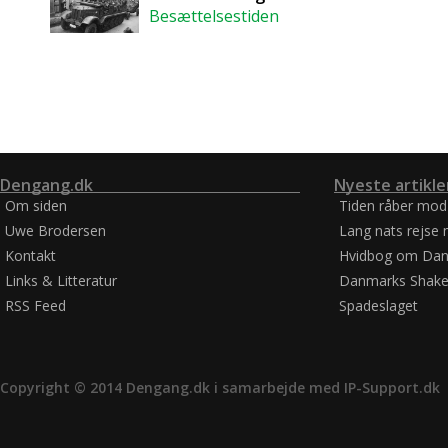
Besættelsestiden
Dengang.dk
Nyeste artikle
Om siden
Tiden råber mod
Uwe Brodersen
Lang nats rejse 
Kontakt
Hvidbog om Dan
Links & Litteratur
Danmarks Shake
RSS Feed
Spadeslaget
Copyright © 2014 Dengang.dk i samarbejde med
IP-Support.dk