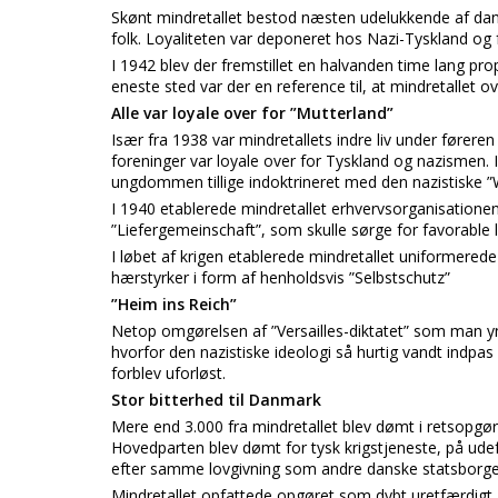
Skønt mindretallet bestod næsten udelukkende af dan
folk. Loyaliteten var deponeret hos Nazi-Tyskland og f
I 1942 blev der fremstillet en halvanden time lang prop
eneste sted var der en reference til, at mindretallet 
Alle var loyale over for ”Mutterland”
Især fra 1938 var mindretallets indre liv under føreren
foreninger var loyale over for Tyskland og nazismen.
ungdommen tillige indoktrineret med den nazistiske 
I 1940 etablerede mindretallet erhvervsorganisation
”Liefergemeinschaft”, som skulle sørge for favorable 
I løbet af krigen etablerede mindretallet uniformered
hærstyrker i form af henholdsvis ”Selbstschutz”
”Heim ins Reich”
Netop omgørelsen af ”Versailles-diktatet” som man ynd
hvorfor den nazistiske ideologi så hurtig vandt indpas
forblev uforløst.
Stor bitterhed til Danmark
Mere end 3.000 fra mindretallet blev dømt i retsopgøre
Hovedparten blev dømt for tysk krigstjeneste, på u
efter samme lovgivning som andre danske statsborge
Mindretallet opfattede opgøret som dybt uretfærdigt,