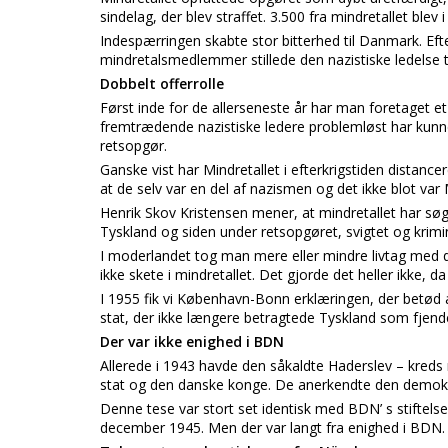
sindelag, der blev straffet. 3.500 fra mindretallet blev 
Indespærringen skabte stor bitterhed til Danmark. E
mindretalsmedlemmer stillede den nazistiske ledelse t
Dobbelt offerrolle
Først inde for de allerseneste år har man foretaget et 
fremtrædende nazistiske ledere problemløst har kunn
retsopgør.
Ganske vist har Mindretallet i efterkrigstiden distancer
at de selv var en del af nazismen og det ikke blot var
Henrik Skov Kristensen mener, at mindretallet har søgt t
Tyskland og siden under retsopgøret, svigtet og krimi
I moderlandet tog man mere eller mindre livtag med 
ikke skete i mindretallet. Det gjorde det heller ikke, d
I 1955 fik vi København-Bonn erklæringen, der betød 
stat, der ikke længere betragtede Tyskland som fjende 
Der var ikke enighed i BDN
Allerede i 1943 havde den såkaldte Haderslev – kreds
stat og den danske konge. De anerkendte den demokr
Denne tese var stort set identisk med BDN’ s stiftelse
december 1945. Men der var langt fra enighed i BDN.