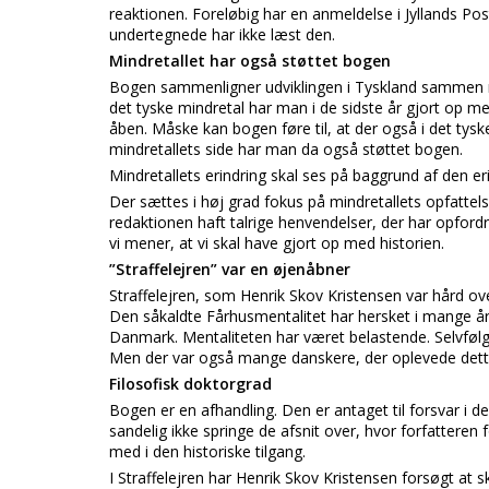
reaktionen. Foreløbig har en anmeldelse i Jyllands Pos
undertegnede har ikke læst den.
Mindretallet har også støttet bogen
Bogen sammenligner udviklingen i Tyskland sammen me
det tyske mindretal har man i de sidste år gjort op 
åben. Måske kan bogen føre til, at der også i det tysk
mindretallets side har man da også støttet bogen.
Mindretallets erindring skal ses på baggrund af den eri
Der sættes i høj grad fokus på mindretallets opfattelse
redaktionen haft talrige henvendelser, der har opfordre
vi mener, at vi skal have gjort op med historien.
”Straffelejren” var en øjenåbner
Straffelejren, som Henrik Skov Kristensen var hård ov
Den såkaldte Fårhusmentalitet har hersket i mange år.
Danmark. Mentaliteten har været belastende. Selvfølge
Men der var også mange danskere, der oplevede dett
Filosofisk doktorgrad
Bogen er en afhandling. Den er antaget til forsvar i 
sandelig ikke springe de afsnit over, hvor forfatteren f
med i den historiske tilgang.
I Straffelejren har Henrik Skov Kristensen forsøgt at s