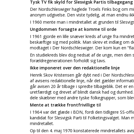
Tysk TV fik skyld for Slesvigsk Partis tilbagegang
Der Nordschleswiger haglede Troels Finks bog om min
anonym udgivelse. Den viste tydelig, at man endnu ikk
I 1960 mente man i mindretallet at grunden til Slesvigsk 
Ungdommen forsøgte at komme til orde
I 1961 gjorde en lille snæver kreds af unge fra mindr
beskæftige sig med politik. Man skrev et indlæg om de
modtaget i Der Nordschleswiger. Der kom kun en ”flabe
En studiekreds blev dog nedsat af de unge, men den
forældregenerationen forholdt sig tavs.
Ikke imponeret over den redaktionelle linje
Henrik Skov Kristensen går dybt ned i Der Nordschlesw
af avisens redaktionelle linje, når det gælder inform
går avisen 20 år tilbage i spredte tilbageblik. Det er 
uretfærdigt og drevet af blindt dansk had og dumhed. 
dele skæbner med andre tyske folkegrupper, som blev 
Mente at trække frontfrivillige til
I 1964 var det glæde i BDN, fordi den tidligere SS-of
kandidat for Slesvigsk Parti til Folketingsvalget. Man men
mindretallet.
Op til den 4. maj 1970 konstaterede mindretallets avis