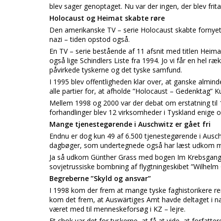
blev sager genoptaget. Nu var der ingen, der blev frita
Holocaust og Heimat skabte røre
Den amerikanske TV – serie Holocaust skabte fornyet 
nazi – tiden opstod også.
En TV – serie bestående af 11 afsnit med titlen Heima
også lige Schindlers Liste fra 1994. Jo vi får en hel 
påvirkede tyskerne og det tyske samfund.
I 1995 blev offentligheden klar over, at ganske almin
alle partier for, at afholde ”Holocaust – Gedenktag”
Mellem 1998 og 2000 var der debat om erstatning til 
forhandlinger blev 12 virksomheder i Tyskland enige 
Mange tjenestegørende i Auschwitz er gået fri
Endnu er dog kun 49 af 6.500 tjenestegørende i Ausc
dagbøger, som undertegnede også har læst udkom me
Ja så udkom Günther Grass med bogen Im Krebsgang. 
sovjetrussiske bombning af flygtningeskibet ”Wilhelm G
Begreberne ”Skyld og ansvar”
I 1998 kom der frem at mange tyske faghistorikere rent
kom det frem, at Auswärtiges Amt havde deltaget i naz
været med til menneskeforsøg i KZ – lejre.
Et chok var det for tyskerne, at få at vide, at forfat