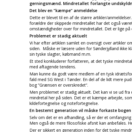
gerningsmænd. Mindretallet forlangte undskyld
Det blev en ”kæmpe” anmeldelse
Dette er blevet til en af de større artikler/anmeldels
forældre der skippede mindretallet har det også være
omstændigheder over for mindretallet. Det er lige på o
Problemet er stadig aktuelt
Vi har efter artiklen samlet en oversigt over artikler 
siden. Måske er læsere uden for Sønderjylland ikke kl
sin tyske slagter, købmand m.m.
Et sted konkluderer forfatteren, at det tyske mindretal
med aftagende tendens.
Man kunne da godt være medlem af en tysk idrætsforen
fald med SG West i Tønder. En del af de lidt mere puds
bog ”Grænsen er overskredet”.
Men problemet er stadig aktuelt. Det kan vi se ud fra d
mindretal her på siden. Det er et kæmpe arbejde, som
kildefortegnelse og notefortegnelse.
En bestemt generation vil måske forkaste bogen
Selv om det er en afhandling, så er der et omfangsrig
Men også de mere filosofiske afsnit kan anbefales. Her f
Der er sikkert en generation inden for det tyske mind