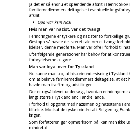
Ja det er så endnu et spændende afsnit i Henrik Skov
familiemedlemmers deltagelse i eventuelle krigsforbr
afsnit:
Opa war kein Nazi
Hvis man var nazist, var det tvang!
I erindringerne er tyskere og nazister to forskellige 
Gestapo så havde det været tale om et tvangsforhold. De
lidelser, denne medførte. Man var ofre i forhold til naz
Efterfølgende generationer har behov for at konstruer
forbrydelserne at gøre.
Man var loyal over for Tyskland
Nu kunne man tro, at historieundervisning i Tyskland
om at bekrive familiemedlemmers deltagelse, at det he
havde man fra film og udstillinger.
Der er også blevet undersøgt, hvordan erindringerne 
langt større i Tyskland end i andre lande.
I forhold til opgøret med nazismen og nazisterne i an
tilfælde. Modsat de tyske mindretal i Belgien og Frank
krigen.
Som forfatteren gør opmærksom på, kan man ikke uden
mindretal.