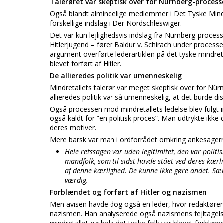
Talerøret var skeptisk over for Nürnberg-process
Også blandt almindelige medlemmer i Det Tyske Mindre
forskellige indslag i Der Nordschleswiger.
Det var kun lejlighedsvis indslag fra Nürnberg-proce
Hitlerjugend – fører Baldur v. Schirach under processen
argument overførte lederartiklen på det tyske mindr
blevet forført af Hitler.
De allieredes politik var umenneskelig
Mindretallets talerør var meget skeptisk over for Nürn
allieredes politik var så umenneskelig, at det burde di
Også processen mod mindretallets ledelse blev fulgt in
også kaldt for ”en politisk proces”. Man udtrykte ikke 
deres motiver.
Mere barsk var man i ordforrådet omkring ankesagern
Hele retssagen var uden legitimitet, den var polit
mandfolk, som til sidst havde stået ved deres kær
af denne kærlighed. De kunne ikke gøre andet. Sær
værdig.
Forblændet og forført af Hitler og nazismen
Men avisen havde dog også en leder, hvor redaktøren
nazismen. Han analyserede også nazismens fejltagelser
mindretallet og hele det tyske folk var blevet forblæn