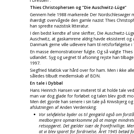
i Dresden”.
Thies Christophersen og ”Die Auschwitz-Lüge”
Gennem hele 1988 markerede Der Nordschleswiger med
ihærdigt overvågede den gamle nazist Thies Christoph
han spredte nazistisk litteratur.
I den bedst kendte af sine skrifter, Die Auschwitz-Lüge
Auschwitz, at gaskamrene aldrig havde eksisteret og 
Danmark gerne ville udlevere ham til retsforfølgelse i
En masse demonstrationer fulgte. Og så valgte Thies Chr
udlandet. Syg og uegnet til afsoning rejste han tilbage
1997.
Siegfried Matlok var hård over for ham. Men i ikke alle
således tilbudt medlemskab af BDN.
En tale i Dybbøl
Hans Heinrich Hansen var inviteret til at holde tale 
man var dog glade for forløbet og talen blev godt m
Men det gjorde han senere i sin tale på Knivsbjerg og 
afslutningen af Anden Verdenskrig:
Vor selvfølelse byder os til gengæld også om forstå
medborgere opmærksomme på at mange mindretalsm
retsopgøret. Det gælder især de frontfrivillige. Me
at vi blev sparet for fordrivelse. Året 1945 betød 