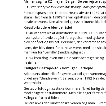
Men en sag fra KZ – lejren Bergen-Belsen rejste et s
Var det tyske folk kollektiv skyldig i nazi-forbrydel
Forbundspræsident Theodor Heuss afviste i 1949, at t
skam. Helt frem til 1990’erne var opfattelsen i den t
havde ansvaret. Den almindelige tysker kunne ikke be
Krigsforbrydere blev benådet
I 1948 var antallet af domsfældelse 1.819. I 1955 va
hvor tyskere havde begået forbrydelser mod tyskere. T
blev benådet og løsladt. Personer, der var ramt af afna
Dem, der blev dømt for at have været med i de såkal
men kun for ”Beihilfe” (meddelagtighed).
I 1994 kom dog loven om Holocaust-benægtelse og i 2
nazisme.
Tidligere Gestapo-folk kom igen i arbejde
Adenauers uformelle rådgivere var tidligere værnemagt
til det nye ”Bundeswehr”. Så sent som i 1982 blev de
Wehrmacht.
Gestapo-folk og nazistiske dommere fik ret hurtig dere
mod tidligere nazi-dommere. Men alle sager førte til fr
kollegaer fra nazi-tiden.
Hellere ikke i den kunstneriske verden tog man i 50’er