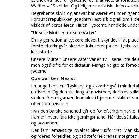
Waffen – SS soldat. Og tidligere nazistiske kripo – fo
Begreberne skyld og ansvar har været et underliggen
Forbundsrepublikken. Joachim Fest’ s biografi om Hitle
vilsledt af deres fører, Hitler. Tyskerne handlede unde
”Unsere Mütter, unsere Väter”
En ny genration af tyskere blevet tilskyndet til at pl
første efterkrigsår blev der fokuseret på den tyske kat
katastrofe.
Unsere Mütter, unsere Väter var en tv – serie i tre d
men også ofre for et diktatur. Mange valgte at forhol
jøderne.
Opa war kein Nazist
I mange familier i Tyskland og sikkert også i mindretall
nazismen. Og den skildring af nazismen, der blev ski
skolen. Gerningsmændene blev i hjemmet skildret s
offer for nazismen.
Hvis den barske sandhed går op for efterkommerne, fo
Han er i hvert fald ikke gerningsmand. Når det så tale
og børnebørn.
Den familiemæssige loyalitet bliver udfordret. Man ska
og ”deres forældres og bedsteforældrenes integritet”.