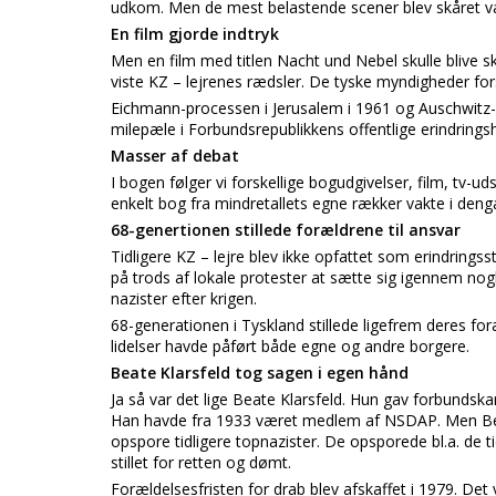
udkom. Men de mest belastende scener blev skåret v
En film gjorde indtryk
Men en film med titlen Nacht und Nebel skulle blive 
viste KZ – lejrenes rædsler. De tyske myndigheder fors
Eichmann-processen i Jerusalem i 1961 og Auschwitz-
milepæle i Forbundsrepublikkens offentlige erindringshi
Masser af debat
I bogen følger vi forskellige bogudgivelser, film, tv
enkelt bog fra mindretallets egne rækker vakte i denga
68-genertionen stillede forældrene til ansvar
Tidligere KZ – lejre blev ikke opfattet som erindringss
på trods af lokale protester at sætte sig igennem nog
nazister efter krigen.
68-generationen i Tyskland stillede ligefrem deres foræ
lidelser havde påført både egne og andre borgere.
Beate Klarsfeld tog sagen i egen hånd
Ja så var det lige Beate Klarsfeld. Hun gav forbundska
Han havde fra 1933 været medlem af NSDAP. Men Beat
opspore tidligere topnazister. De opsporede bl.a. de t
stillet for retten og dømt.
Forældelsesfristen for drab blev afskaffet i 1979. De