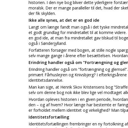
historien. I den nye bog bliver dette yderligere forst
moralsk. Der er mange paralleller til det, hvad der ske
der fik skylden.
Ikke alle synes, at det er en god ide
Langt om længe fandt man også i det tyske mindretal
et godt grundlag for mindretallet til at komme videre. 
en god ide, at man fra mindretallet gav tilskud til boge
også i Sønderjylland.
Forfatteren forsøger med bogen, at stille nogle spørgs
selv mange gange i årene efter besættelsen. Hvordan 
Erindring handler også om ”Fortrængning og gle
Erindring handler også om ”fortrængning og glemsel”. 
primært Fårhuslejren og Knivsbjerg? I efterkrigsårene 
identitetsdannelse.
Man kan sige, at Henrik Skov Kristensens bog ”Straffelej
selv om denne bog nok ikke blev lige vel modtaget all
Hvordan opleves historien i en given periode, hvord
den – og af hvem? Hvor længe har bestemte er faring
er forholdet mellem identitet og virkelighed? Man tilpa
Identitetsfortælling
Identitetsfortællingen frembringer en ny fortolkning