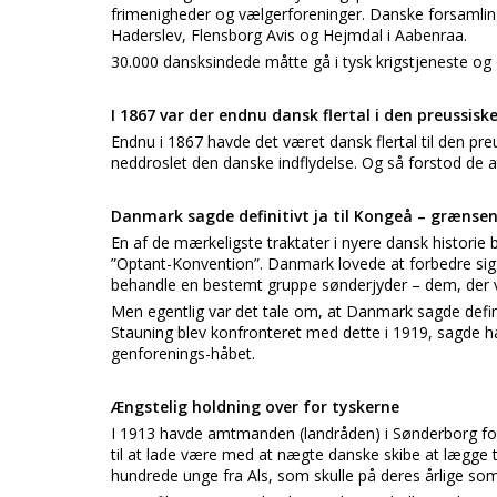
frimenigheder og vælgerforeninger. Danske forsamlin
Haderslev, Flensborg Avis og Hejmdal i Aabenraa.
30.000 dansksindede måtte gå i tysk krigstjeneste og 
I 1867 var der endnu dansk flertal i den preussisk
Endnu i 1867 havde det været dansk flertal til den pr
neddroslet den danske indflydelse. Og så forstod de 
Danmark sagde definitivt ja til Kongeå – grænse
En af de mærkeligste traktater i nyere dansk historie
”Optant-Konvention”. Danmark lovede at forbedre sig i
behandle en bestemt gruppe sønderjyder – dem, der v
Men egentlig var det tale om, at Danmark sagde defini
Stauning blev konfronteret med dette i 1919, sagde ha
genforenings-håbet.
Ængstelig holdning over for tyskerne
I 1913 havde amtmanden (landråden) i Sønderborg for
til at lade være med at nægte danske skibe at lægge til
hundrede unge fra Als, som skulle på deres årlige so