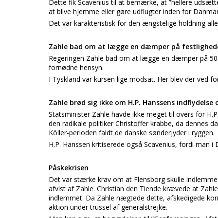
Dette fik Scavenius til at bemærke, at ”hellere udsætt
at blive hjemme eller gøre udflugter inden for Danma
Det var karakteristisk for den ængstelige holdning all
Zahle bad om at lægge en dæmper på festlighed
Regeringen Zahle bad om at lægge en dæmper på 50-
fornødne hensyn.
I Tyskland var kursen lige modsat. Her blev der ved f
Zahle brød sig ikke om H.P. Hanssens indflydelse
Statsminister Zahle havde ikke meget til overs for H.P
den radikale politiker Christoffer krabbe, da dennes d
Köller-perioden faldt de danske sønderjyder i ryggen.
H.P. Hanssen kritiserede også Scavenius, fordi man i 
Påskekrisen
Det var stærke krav om at Flensborg skulle indlemmes
afvist af Zahle. Christian den Tiende krævede at Zahle
indlemmet. Da Zahle nægtede dette, afskedigede kong
aktion under trussel af generalstrejke.