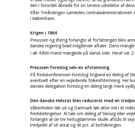
den i forordet åbnede for en senere udvidelse af dens
Efter Treårskrigen samledes centraladministrationen 
i København.
Krigen i 1864
Preussen og Østrig forlangte at forfatningen blev a
danske regering brød indgående aftaler. Dens manglen
I alt 4.800 mand manglede på dansk side. Heraf var 2.
Preussen foreslog selv en afstemning
På fredskonferensen foreslog England en deling af Sle
eventuelt efter en vejledende folkeafstemning. Her 
danske delegation foreslog en deling langt mere sydli
Den danske Helstat blev reduceret med en tredje
Våbenhvilen løb ud og Danmark løb atter ind i et mil
fredsbetingelser. Al tale om deling af Slesvig eller ve
forlangte at de tre hertugdømmer skulle afstås til se
tredjedel af sit areal og 40 pct. af befolkningen.