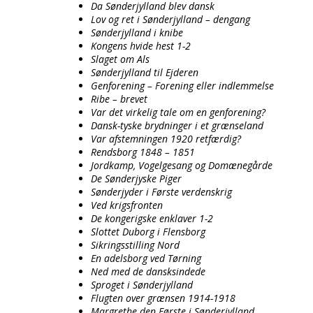
Da Sønderjylland blev dansk
Lov og ret i Sønderjylland – dengang
Sønderjylland i knibe
Kongens hvide hest 1-2
Slaget om Als
Sønderjylland til Ejderen
Genforening – Forening eller indlemmelse
Ribe – brevet
Var det virkelig tale om en genforening?
Dansk-tyske brydninger i et grænseland
Var afstemningen 1920 retfærdig?
Rendsborg 1848 – 1851
Jordkamp, Vogelgesang og Domænegårde
De Sønderjyske Piger
Sønderjyder i Første verdenskrig
Ved krigsfronten
De kongerigske enklaver 1-2
Slottet Duborg i Flensborg
Sikringsstilling Nord
En adelsborg ved Tørning
Ned med de dansksindede
Sproget i Sønderjylland
Flugten over grænsen 1914-1918
Margrethe den Første i Sønderjylland