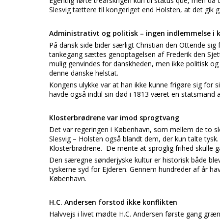
Egentlig førte treårskrigen kun til status que, men 
Slesvig tættere til kongeriget end Holsten, at det gik ga
Administrativt og politisk – ingen indlemmelse i 
På dansk side bider særligt Christian den Ottende si
tankegang sættes genoptagelsen af Frederik den Sjette
mulig genvindes for danskheden, men ikke politisk og a
denne danske helstat.
Kongens ulykke var at han ikke kunne frigøre sig for 
havde også indtil sin død i 1813 været en statsmand a
Klosterbrødrene var imod sprogtvang
Det var regeringen i København, som mellem de to sles
Slesvig – Holsten også blandt dem, der kun talte tys
Klosterbrødrene. De mente at sproglig frihed skulle g
Den særegne sønderjyske kultur er historisk både blev
tyskerne syd for Ejderen. Gennem hundreder af år ha
København.
H.C. Andersen forstod ikke konflikten
Halvvejs i livet mødte H.C. Andersen første gang græn