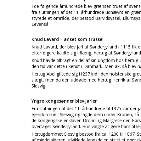
I de følgende århundrede blev grænsen truet af svensk
fra slutningen af det 11. århundrede udnævnt en græns
styrede et område, der bestod Barvidsyssel, Ellumsysse
Levenså.
Knud Lavard – anset som trussel
Knud Lavard, der blev jarl af Sønderjylland i 1115 fik 
efterfølgere kaldte sig i flæng, hertug af Sønderjylland 
Knud havde tilbragt en del af sin ungdom hos hertug
den tid var dette ukendt i Danmark. Men ak, så blev h
Hertug Abel giftede sig i1237 ind i den holstenske gr
slægt, men da den uddøde med hertug Henrik af Søn
Slesvig.
Yngre kongesønner blev jarler
Fra slutningen af det 11. århundrede til 1375 var der
ejendomme i Slesvig og lagde dem under Kronen, så S
de kongerigske enklaver. Dronning Margrete den Førs
overtaget Sønderjylland. Hun valgte at gøre ham til l
Hertugdømmet Slesvig bestod fra ca. 1200 til 1867. St
af middelalderen udviklede landsdelen sig til et eget dy