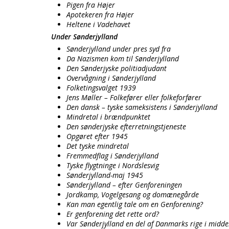
Pigen fra Højer
Apotekeren fra Højer
Heltene i Vadehavet
Under Sønderjylland
Sønderjylland under pres syd fra
Da Nazismen kom til Sønderjylland
Den Sønderjyske politiadjudant
Overvågning i Sønderjylland
Folketingsvalget 1939
Jens Møller – Folkefører eller folkeforfører
Den dansk – tyske sameksistens i Sønderjylland
Mindretal i brændpunktet
Den sønderjyske efterretningstjeneste
Opgøret efter 1945
Det tyske mindretal
Fremmedflag i Sønderjylland
Tyske flygtninge i Nordslesvig
Sønderjylland-maj 1945
Sønderjylland – efter Genforeningen
Jordkamp, Vogelgesang og domænegårde
Kan man egentlig tale om en Genforening?
Er genforening det rette ord?
Var Sønderjylland en del af Danmarks rige i midde