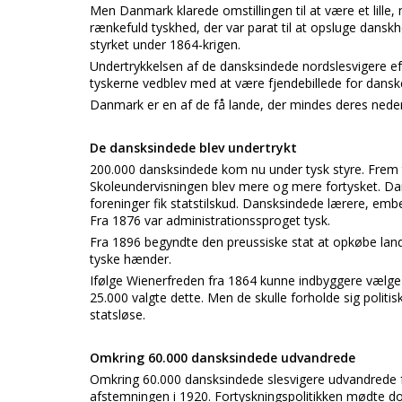
Men Danmark klarede omstillingen til at være et lille,
rænkefuld tyskhed, der var parat til at opsluge danskh
styrket under 1864-krigen.
Undertrykkelsen af de dansksindede nordslesvigere ef
tyskerne vedblev med at være fjendebillede for dan
Danmark er en af de få lande, der mindes deres neder
De dansksindede blev undertrykt
200.000 dansksindede kom nu under tysk styre. Frem t
Skoleundervisningen blev mere og mere fortysket. Dan
foreninger fik statstilskud. Dansksindede lærere, em
Fra 1876 var administrationssproget tysk.
Fra 1896 begyndte den preussiske stat at opkøbe lan
tyske hænder.
Ifølge Wienerfreden fra 1864 kunne indbyggere vælge a
25.000 valgte dette. Men de skulle forholde sig politisk
statsløse.
Omkring 60.000 dansksindede udvandrede
Omkring 60.000 dansksindede slesvigere udvandrede f
afstemningen i 1920. Fortyskningspolitikken mødte 