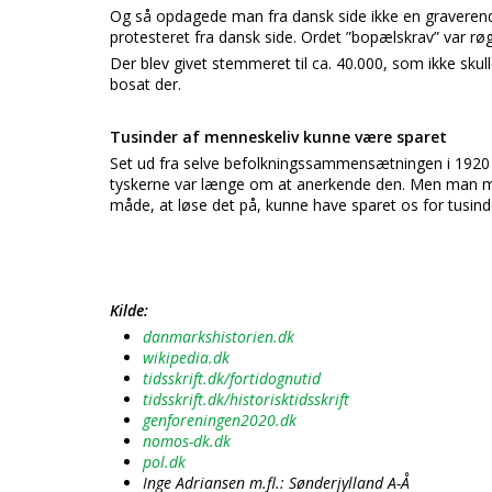
Og så opdagede man fra dansk side ikke en graverende 
protesteret fra dansk side. Ordet ”bopælskrav” var røge
Der blev givet stemmeret til ca. 40.000, som ikke skul
bosat der.
Tusinder af menneskeliv kunne være sparet
Set ud fra selve befolkningssammensætningen i 1920 
tyskerne var længe om at anerkende den. Men man må
måde, at løse det på, kunne have sparet os for tusind
Kilde:
danmarkshistorien.dk
wikipedia.dk
tidsskrift.dk/fortidognutid
tidsskrift.dk/historisktidsskrift
genforeningen2020.dk
nomos-dk.dk
pol.dk
Inge Adriansen m.fl.: Sønderjylland A-Å