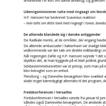
århundrede i et kort om dansk landbrug. Og grænsen 
Udenrigsministeren talte med ringeagt om Nordsl
H.P. Hanssen har beskrevet Scavenius reaktion:
– Han talte om dette land med ringeagt i tonen, bande
De allierede blandede sig i danske anliggender
De Radikale mente, at de områder, der engang havde 
De allierede ambassader i København var stadige kild
vedkommende var der tale om direkte indblanding i in
Når regeringen Zahle og H.P. Hanssen sejrede ”i det s
skyldtes det, at man byggede på et klart politisk grund
Selvbestemmelsesretten var et princip, som man på int
blev betragtet som en enhed.
Flensborg – og Danevirke-bevægelsen blev svækket af
skabt noget bærerdygtigt alternativ til det program, d
Fredskonferencen i Versailles
Fredskonferencen i Versailles varede fra januar til jun
således også Dannevirke-bevægelsen. De ønskede at