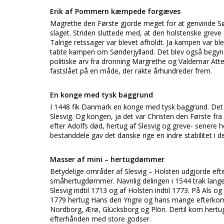
Erik af Pommern kæmpede forgæves
Magrethe den Første gjorde meget for at genvinde S
slaget. Striden sluttede med, at den holstenske greve
Talrige retssager var blevet afholdt. Ja kampen var b
tabte kampen om Sønderjylland. Det blev også begyn
politiske arv fra dronning Margrethe og Valdemar Att
fastslået på en måde, der rakte århundreder frem.
En konge med tysk baggrund
I 1448 fik Danmark en konge med tysk baggrund. Det v
Slesvig. Og kongen, ja det var Christen den Første f
efter Adolfs død, hertug af Slesvig og greve- senere
bestanddele gav det danske rige en indre stabilitet i 
Masser af mini – hertugdømmer
Betydelige områder af Slesvig – Holsten udgjorde efter
småhertugdømmer. Navnlig delingen i 1544 trak lange 
Slesvig indtil 1713 og af Holsten indtil 1773. På Als 
1779 hertug Hans den Yngre og hans mange efterkomm
Nordborg, Ærø, Glücksborg og Plön. Dertil kom her
efterhånden med store godser.