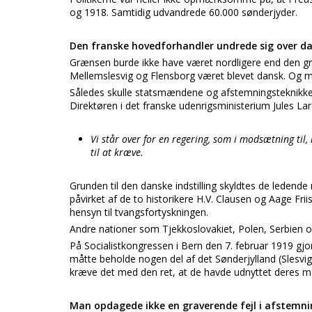
og 1918. Samtidig udvandrede 60.000 sønderjyder.
Den franske hovedforhandler undrede sig over 
Grænsen burde ikke have været nordligere end den gr
Mellemslesvig og Flensborg været blevet dansk. Og mo
Således skulle statsmændene og afstemningsteknikke
Direktøren i det franske udenrigsministerium Jules L
Vi står over for en regering, som i modsætning til, 
til at kræve.
Grunden til den danske indstilling skyldtes de ledend
påvirket af de to historikere H.V. Clausen og Aage Frii
hensyn til tvangsfortyskningen.
Andre nationer som Tjekkoslovakiet, Polen, Serbien o
På Socialistkongressen i Bern den 7. februar 1919 gj
måtte beholde nogen del af det Sønderjylland (Slesvig
kræve det med den ret, at de havde udnyttet deres m
Man opdagede ikke en graverende fejl i afstemn