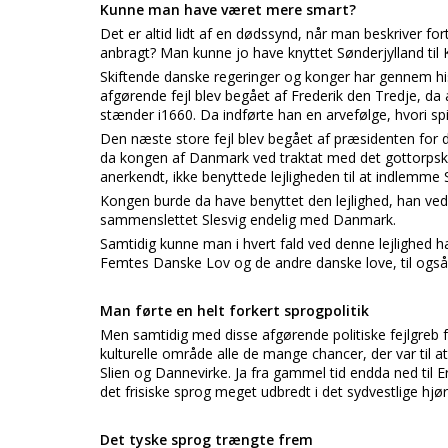
Kunne man have været mere smart?
Det er altid lidt af en dødssynd, når man beskriver for
anbragt? Man kunne jo have knyttet Sønderjylland til
Skiftende danske regeringer og konger har gennem his
afgørende fejl blev begået af Frederik den Tredje, da
stænder i1660. Da indførte han en arvefølge, hvori spi
Den næste store fejl blev begået af præsidenten for d
da kongen af Danmark ved traktat med det gottorpske 
anerkendt, ikke benyttede lejligheden til at indlemme 
Kongen burde da have benyttet den lejlighed, han 
sammenslettet Slesvig endelig med Danmark.
Samtidig kunne man i hvert fald ved denne lejlighed h
Femtes Danske Lov og de andre danske love, til også a
Man førte en helt forkert sprogpolitik
Men samtidig med disse afgørende politiske fejlgreb f
kulturelle område alle de mange chancer, der var til a
Slien og Dannevirke. Ja fra gammel tid endda ned til 
det frisiske sprog meget udbredt i det sydvestlige hjø
Det tyske sprog trængte frem