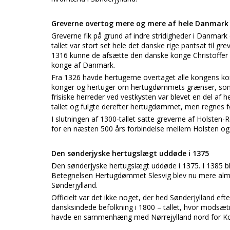
Greverne overtog mere og mere af hele Danmark
Greverne fik på grund af indre stridigheder i Danmark 
tallet var stort set hele det danske rige pantsat til g
1316 kunne de afsætte den danske konge Christoffer d
konge af Danmark.
Fra 1326 havde hertugerne overtaget alle kongens ko
konger og hertuger om hertugdømmets grænser, som fø
frisiske herreder ved vestkysten var blevet en del af 
tallet og fulgte derefter hertugdømmet, men regnes fø
I slutningen af 1300-tallet satte greverne af Holsten
for en næsten 500 års forbindelse mellem Holsten o
Den sønderjyske hertugslægt uddøde i 1375
Den sønderjyske hertugslægt uddøde i 1375. I 1385 bl
Betegnelsen Hertugdømmet Slesvig blev nu mere alm
Sønderjylland.
Officielt var det ikke noget, der hed Sønderjylland eft
dansksindede befolkning i 1800 – tallet, hvor modsæt
havde en sammenhæng med Nørrejylland nord for K