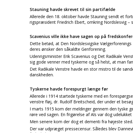
Stauning havde skrevet til sin partifælde
Allerede den 18. oktober havde Stauning sendt et fort
rigspræsident Friedrich Ebert, omkring Nordslesvig – 
Scavenius ville ikke have sagen op på fredskonfe
Dette betød, at Den Nordslesvigske Vælgerforenings T
deres ønsker den såkaldte Genforening.
Udenrigsminister Erik Scavenius og Det Radikale Vens
sig gode venner med tyskerne og så helst, at man fan
Det Radikale Venstre havde en stor mistro til de sønd
danskheden.
Tyskerne havde forespurgt længe før
Allerede i 1914 startede tyskerne med en forespørgs
venstre fløj, dr. Rudolf Breitscheid, der under et bes
I marts 1915 kom der meldinger gennem den tyske ge
røre ved sagen. En frigørelse af Als var dog udelukket
Men senere kom der dog et dementi fra højeste sted.
Der var udpræget pressecensur. Således blev Dannevir