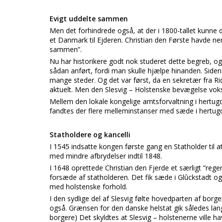
Evigt uddelte sammen
Men det forhindrede også, at der i 1800-tallet kunne
et Danmark til Ejderen. Christian den Første havde neml
sammen”.
Nu har historikere godt nok studeret dette begreb, og
sådan anført, fordi man skulle hjælpe hinanden. Side
mange steder. Og det var først, da en sekretær fra R
aktuelt. Men den Slesvig – Holstenske bevægelse voks
Mellem den lokale kongelige amtsforvaltning i hertu
fandtes der flere melleminstanser med sæde i hert
Statholdere og kancelli
I 1545 indsatte kongen første gang en Statholder til
med mindre afbrydelser indtil 1848.
I 1648 oprettede Christian den Fjerde et særligt ”reg
forsæde af statholderen. Det fik sæde i Glûckstadt og 
med holstenske forhold.
I den sydlige del af Slesvig følte hovedparten af borge
også. Grænsen for den danske helstat gik således lan
borgere) Det skyldtes at Slesvig – holstenerne ville 