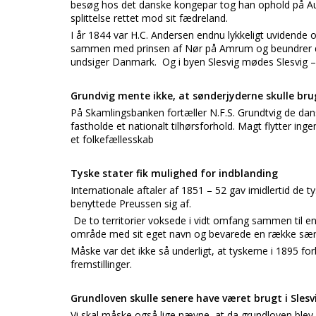
besøg hos det danske kongepar tog han ophold på Aug
splittelse rettet mod sit fædreland.
I år 1844 var H.C. Andersen endnu lykkeligt uvidend
sammen med prinsen af Nør på Amrum og beundrer de
undsiger Danmark. Og i byen Slesvig mødes Slesvig 
Grundvig mente ikke, at sønderjyderne skulle br
På Skamlingsbanken fortæller N.F.S. Grundtvig de dan
fastholde et nationalt tilhørsforhold. Magt flytter ing
et folkefællesskab
Tyske stater fik mulighed for indblanding
Internationale aftaler af 1851 – 52 gav imidlertid de t
benyttede Preussen sig af.
De to territorier voksede i vidt omfang sammen til e
område med sit eget navn og bevarede en række særtr
Måske var det ikke så underligt, at tyskerne i 1895 fo
fremstillinger.
Grundloven skulle senere have været brugt i Slesv
Vi skal måske også lige nævne, at da grundloven ble