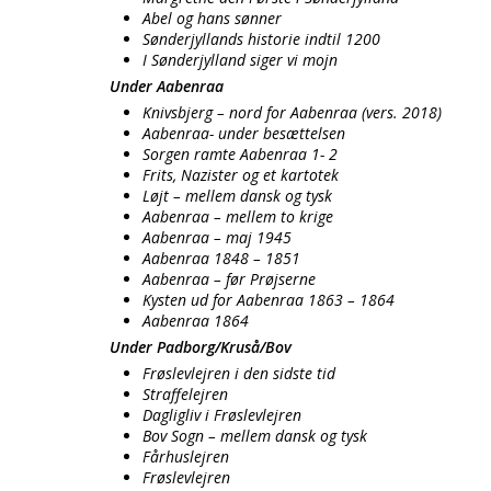
Abel og hans sønner
Sønderjyllands historie indtil 1200
I Sønderjylland siger vi mojn
Under Aabenraa
Knivsbjerg – nord for Aabenraa (vers. 2018)
Aabenraa- under besættelsen
Sorgen ramte Aabenraa 1- 2
Frits, Nazister og et kartotek
Løjt – mellem dansk og tysk
Aabenraa – mellem to krige
Aabenraa – maj 1945
Aabenraa 1848 – 1851
Aabenraa – før Prøjserne
Kysten ud for Aabenraa 1863 – 1864
Aabenraa 1864
Under Padborg/Kruså/Bov
Frøslevlejren i den sidste tid
Straffelejren
Dagligliv i Frøslevlejren
Bov Sogn – mellem dansk og tysk
Fårhuslejren
Frøslevlejren