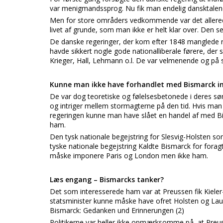
var menigmandssprog. Nu fik man endelig dansktale
Men for store områders vedkommende var det allerede a
livet af grunde, som man ikke er helt klar over. Den s
De danske regeringer, der kom efter 1848 manglede re
havde sikkert nogle gode nationalliberale førere, der
Krieger, Hall, Lehmann o.l. De var velmenende og på
Kunne man ikke have forhandlet med Bismarck i
De var dog teoretiske og følelsesbetonede i deres søn
og intriger mellem stormagterne på den tid. Hvis man 
regeringen kunne man have slået en handel af med Bi
ham.
Den tysk nationale begejstring for Slesvig-Holsten so
tyske nationale begejstring Kaldte Bismarck for forag
måske imponere Paris og London men ikke ham.
Læs engang – Bismarcks tanker?
Det som interesserede ham var at Preussen fik Kieler
statsminister kunne måske have ofret Holsten og Lau
Bismarck: Gedanken und Erinnerungen (2)
Politikerne var heller ikke opmærksomme på, at Preus