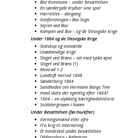
Bov Kommune – under besættelsen
En sønderjyde krydser sine spor
Harrelslev – dengang
Genforeningen i Bov Sogn
Sejren ved Bov
Kampen ved Bov – og de Slesvigske krige
Under 1864 og de Slesvigske Krige
Statskup og enevælde
Unødvendige krige
Slaget ved Brøns – set med tyske øjne
Slaget ved Brøns (1)
Monrad 1-2
Lundtoft Herred 1848
Sønderborg 1864
Sandheden om Hermann Bangs Tine
Hvad skete der egentlig efter 1864?
1864 – en ulykkelig kærlighedshistorie
Soldatergraven i haven
Under Besættelsen (før/nu/efter)
Gerningsmænd eller ofre
Fra krig til internering
Et mindretal under besættelsen
Dibbernhaus i Aabenraa