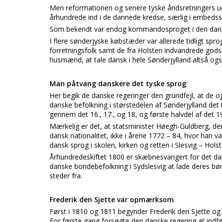
Men reformationen og senere tyske åndsretningers udb
århundrede ind i de dannede kredse, særlig i embedsst
Som bekendt var endog kommandosproget i den dansk
I flere sønderjyske købstæder var allerede tidligt sp
forretningsfolk samt de fra Holsten indvandrede gods
husmænd, at tale dansk i hele Sønderjylland altså også
Man påtvang danskere det tyske sprog
Her begik de danske regeringer den grundfejl, at d
danske befolkning i størstedelen af Sønderjylland det
gennem det 16., 17., og 18, og første halvdel af det 1
Mærkelig er det, at statsminister Høegh-Guldberg, der 
dansk nationalitet, ikke i årene 1772 – 84, hvor han va
dansk sprog i skolen, kirken og retten i Slesvig – Holst
Århundredeskiftet 1800 er skæbnesvangert for det da
danske bondebefolkning i Sydslesvig at lade deres børn
steder fra.
Frederik den Sjette var opmærksom
Først i 1810 og 1811 begynder Frederik den Sjette og h
For første gang forsøgte den danske regering at indfø