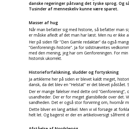
danske regeringer påtvang det tyske sprog. Og s
Tusinder af menneskeliv kunne være sparet.
Masser af hug
Når man befatter sig med historie, så befatter man si
er måske afledt af det man har læst. Men nu er ikke alt
Her på siden får ”Den Gamle redaktør” da også mang
”Genforenings-historie”. Ja for sidstnævntes vedkomm
med den mening, jeg har om Genforeningen. For min 
historisk ukorrekt.
Historieforfalskning, sludder og fortyskning
Ja artiklerne her på siden er blevet kaldt meget, histo
dansk, da det blev en ”Helstat” er det blevet påstået. S
Der er mange følelser med dette ord ”Genforening”, 
usandheder. Der er for meget glansbillede over det. V
sandheden. Det er også stor forvirring om, hvornår m
Dette bliver en lang artikel. Men vi vil forsøge at fo
helt let. Og bagerst er der en artikeloversigt såfremt d
Afståelse af Nordslesvig