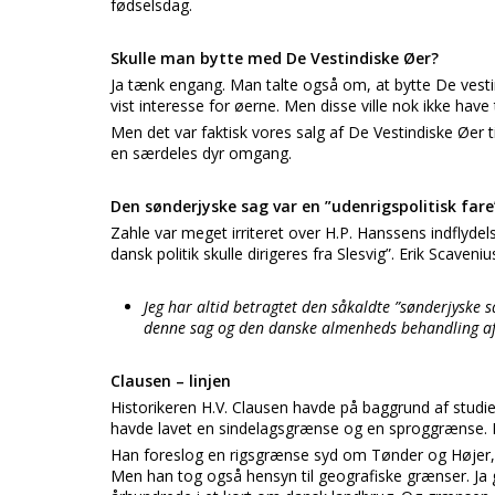
fødselsdag.
Skulle man bytte med De Vestindiske Øer?
Ja tænk engang. Man talte også om, at bytte De vesti
vist interesse for øerne. Men disse ville nok ikke hav
Men det var faktisk vores salg af De Vestindiske Øer t
en særdeles dyr omgang.
Den sønderjyske sag var en ”udenrigspolitisk fare
Zahle var meget irriteret over H.P. Hanssens indflydels
dansk politik skulle dirigeres fra Slesvig”. Erik Scaveniu
Jeg har altid betragtet den såkaldte ”sønderjyske s
denne sag og den danske almenheds behandling af s
Clausen – linjen
Historikeren H.V. Clausen havde på baggrund af studie
havde lavet en sindelagsgrænse og en sproggrænse. Di
Han foreslog en rigsgrænse syd om Tønder og Højer, s
Men han tog også hensyn til geografiske grænser. Ja 