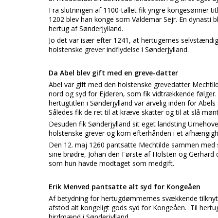
Fra slutningen af 1100-tallet fik yngre kongesønner tit
1202 blev han konge som Valdemar Sejr. En dynasti ble
hertug af Sønderjylland.
Jo det var især efter 1241, at hertugernes selvstændi
holstenske grever indflydelse i Sønderjylland.
Da Abel blev gift med en greve-datter
Abel var gift med den holstenske grevedatter Mecht
nord og syd for Ejderen, som fik vidtrækkende følger
hertugtitlen i Sønderjylland var arvelig inden for Abels
Således fik de ret til at kræve skatter og til at slå mønt
Desuden fik Sønderjylland sit eget landsting Urnehove
holstenske grever og kom efterhånden i et afhængigh
Den 12. maj 1260 pantsatte Mechtilde sammen med sin
sine brødre, Johan den Første af Holsten og Gerhard 
som hun havde modtaget som medgift.
Erik Menved pantsatte alt syd for Kongeåen
Af betydning for hertugdømmernes svækkende tilknytni
afstod alt kongeligt gods syd for Kongeåen. Til hertu
hirdmænd i Sønderjylland.