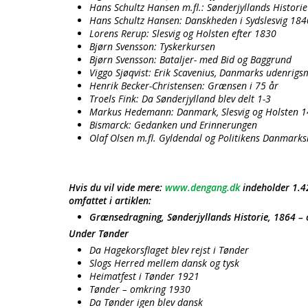
Hans Schultz Hansen m.fl.: Sønderjyllands Historie
Hans Schultz Hansen: Danskheden i Sydslesvig 184
Lorens Rerup: Slesvig og Holsten efter 1830
Bjørn Svensson: Tyskerkursen
Bjørn Svensson: Bataljer- med Bid og Baggrund
Viggo Sjøqvist: Erik Scavenius, Danmarks udenrigs
Henrik Becker-Christensen: Grænsen i 75 år
Troels Fink: Da Sønderjylland blev delt 1-3
Markus Hedemann: Danmark, Slesvig og Holsten 1
Bismarck: Gedanken und Erinnerungen
Olaf Olsen m.fl. Gyldendal og Politikens Danmarks
Hvis du vil vide mere:
www.dengang.dk
indeholder 1.42
omfattet i artiklen:
Grænsedragning, Sønderjyllands Historie, 1864 – o
Under Tønder
Da Hagekorsflaget blev rejst i Tønder
Slogs Herred mellem dansk og tysk
Heimatfest i Tønder 1921
Tønder – omkring 1930
Da Tønder igen blev dansk