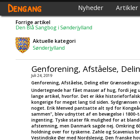
Dengang
Nyheder
Artikler
Forrige artikel
Den Blå Sangbog i Sønderjylland
Aktuelle kategori
Sønderjylland
Genforening, Afståelse, Deli
Juli 24, 2019
Genforening, Afståelse, Deling eller Grænsedragn
Undertegnede har fået masser af hug, fordi jeg 
lange artikel, hvorfor. Det er ikke historieforfals
kongerige for meget lang tid siden. Sydgrænsen v
noget. Erik Menved pantsatte alt syd for Konge
sammen”, blev udnyttet af en bevægelse i 1800-t
ingenting. Tyske stater fik mulighed for at bland
afstemning, men Danmark sagde nej. Omkring 60
holdning over for tyskerne. Zahle og Scavenius br
Vestindiske Øer med Nordslesvig. Den franske ho