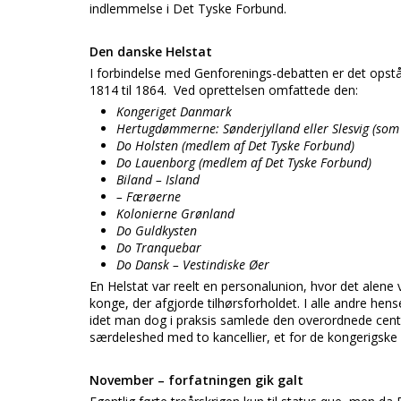
indlemmelse i Det Tyske Forbund.
Den danske Helstat
I forbindelse med Genforenings-debatten er det opstå
1814 til 1864. Ved oprettelsen omfattede den:
Kongeriget Danmark
Hertugdømmerne: Sønderjylland eller Slesvig (som
Do Holsten (medlem af Det Tyske Forbund)
Do Lauenborg (medlem af Det Tyske Forbund)
Biland – Island
– Færøerne
Kolonierne Grønland
Do Guldkysten
Do Tranquebar
Do Dansk – Vestindiske Øer
En Helstat var reelt en personalunion, hvor det alene 
konge, der afgjorde tilhørsforholdet. I alle andre hen
idet man dog i praksis samlede den overordnede centr
særdeleshed med to kancellier, et for de kongerigske
November – forfatningen gik galt