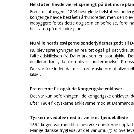
Helstaten havde været sprængt på det indre pla
Fredsafslutningen i 1864 beseglede helstatens under
kongerige havde bestået i århundreder, men den ble
indbyggere føltes dette dog som en befrielse, fordi n
helstaten på det indre plan.
Nu ville nordslesvigerne(sønderjyderne) godt til
Nu blev sprængningen en realitet også på det ydre, st
følte adskillelsen fra Danmark som en stor ulykke. De
imidlertid først, da alternativet – indlemmelse i Preus
Der var ikke inden da, det store ønske om at blive in
kilder.
Preusserne fik også de Kongerigske enklaver
Det var kun befolkningen i de kongerigske enklaver, d
Efter 1864 fik tyskerne enklaverne mod at Danmark så 
Tyskerne vedblev med at være et fjendebillede
1864-krigen var med til at bestyrke danskerne i opfa
Mange danske frygtede, at det var umuligt at overleve 