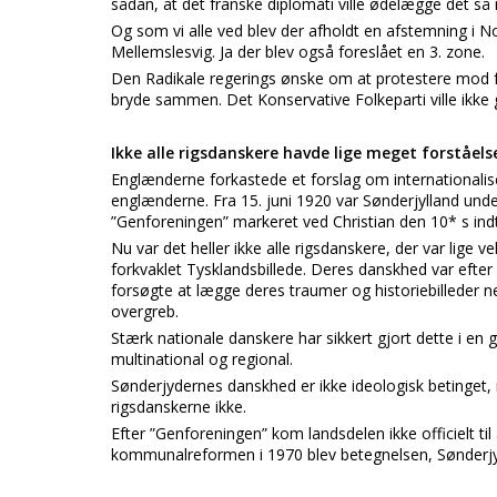
sådan, at det franske diplomati ville ødelægge det s
Og som vi alle ved blev der afholdt en afstemning i No
Mellemslesvig. Ja der blev også foreslået en 3. zone.
Den Radikale regerings ønske om at protestere mod fre
bryde sammen. Det Konservative Folkeparti ville ikke g
Ikke alle rigsdanskere havde lige meget forståels
Englænderne forkastede et forslag om internationalise
englænderne. Fra 15. juni 1920 var Sønderjylland unde
”Genforeningen” markeret ved Christian den 10* s indt
Nu var det heller ikke alle rigsdanskere, der var lig
forkvaklet Tysklandsbillede. Deres danskhed var efte
forsøgte at lægge deres traumer og historiebilleder 
overgreb.
Stærk nationale danskere har sikkert gjort dette i en
multinational og regional.
Sønderjydernes danskhed er ikke ideologisk betinget,
rigsdanskerne ikke.
Efter ”Genforeningen” kom landsdelen ikke officielt t
kommunalreformen i 1970 blev betegnelsen, Sønderjy