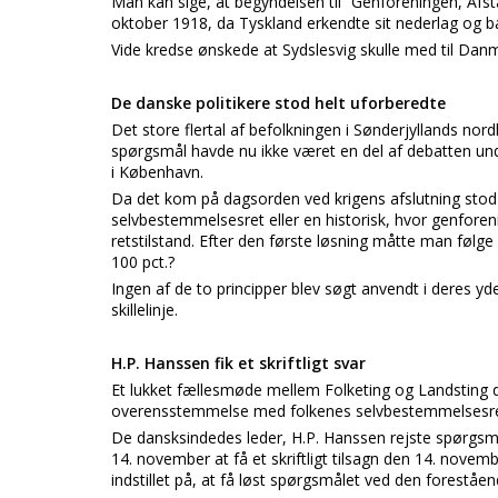
Man kan sige, at begyndelsen til ”Genforeningen, Afst
oktober 1918, da Tyskland erkendte sit nederlag og 
Vide kredse ønskede at Sydslesvig skulle med til Dan
De danske politikere stod helt uforberedte
Det store flertal af befolkningen i Sønderjyllands nor
spørgsmål havde nu ikke været en del af debatten unde
i København.
Da det kom på dagsorden ved krigens afslutning stod 
selvbestemmelsesret eller en historisk, hvor genfore
retstilstand. Efter den første løsning måtte man følge
100 pct.?
Ingen af de to principper blev søgt anvendt i deres 
skillelinje.
H.P. Hanssen fik et skriftligt svar
Et lukket fællesmøde mellem Folketing og Landsting d
overensstemmelse med folkenes selvbestemmelsesret
De dansksindedes leder, H.P. Hanssen rejste spørgsmå
14. november at få et skriftligt tilsagn den 14. novem
indstillet på, at få løst spørgsmålet ved den foreståe