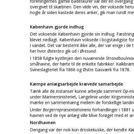
foreningernes gamle bådeskurer var der en overgang i
overgivet til skæbnen. Den vilde vin, der voksede her
nogle år siden kastede deres anker, gik man rundt med
København gjorde indhug
Det voksende København gjorde sin indhug. Fæstningsv
blevet nedlagt. København voksede i bogstavligste fo
i vandet. Det var bestemt ikke alle, der var enige i de 
her hvor
Østerbro
gik ud i
Øresund.
I 1858 fulgte kystlinjen den nuværende
Strandbouleva
småhavne, der hørte til de enkelte fabrikker. Kalkbrænd
Svineslagteriet fra 1866 og Østre Gasværk fra 1878.
Kæmpe anlægsarbejde krævede samarbejde
Tænk alle de instanser kunne arbejde sammen!
Op-m
under Marineministeriet, Langelinie under Krigsmini
mærke en sammenhæng mellem de forskellige landind
Under
Borgerrepræsentationens
forhandlinger i 1881 
havnen ved de nye anlæg ville blive forøget med et are
Nordhavnen
Dengang var der nok kun droskekuske, der kendte
Kø