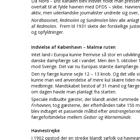
Da Nord – Øst kanalen blev indviet holdt man pres
overtalt til at fylde havnen med DFDS – skibe. Havnen 
aktiv, men udenlandske journalister undrede sig over, 
Nordbassinet, Redmolen og Sundmolen
blev alle anlag
af
Redmolen.
Frem til 1931 skete der forskellige juste
og opfyldninger.
Indvielse af København – Malmø ruten
Intet land i Europa kunne fremvise så stor en udvikli
danske dampfærge sat i vandet. Men den 5. oktober
mod Sverige. Det var nu Europas største dampfærge.
Den ny færge kunne sejle 12 – 13 knob. Og det ville s
kunne man ved anvendelse af mere kul skære tiden n
medbringe. Mandskabet bestod af 31 mand og færgen 
om dagen havde man planlagt fra starten.
Speciale indbudte gæster, der blandt andet rummede tr
Frihavnen,
tog gæsterne, der efterhånden talte 150 
blev indtaget et passende måltid efter
anstrengelsern
færgeforbindelse mellem
Gedser og Warnemünde.
Havnestrejke
I 1902 opstod der en strejke blandt søfolk og havnearb