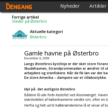
Dengang
Nyheder
Artikler
Forrige artikel
Steder på Østerbro
Aktuelle kategori
Østerbro
Gamle havne på Østerbro
December 6, 2009
Langs Østerbros kystlinje er der sket store foran
Skudehavnen, Strandpromenaden er ændret til uke
arbejdere og stenfiskere. Når de fik løn var der ba
De store Amerika – dampere var et tilløbsstykke.
Idyl på det østligste Østerbro
Bådene lå ude forbi
Kastellet
ved
Rosenvænget.
Havene
størstedelen af københavnerne vendte om, efter en tu
Herfra og helt ud til Kalkbrænderierne lå et virvar af