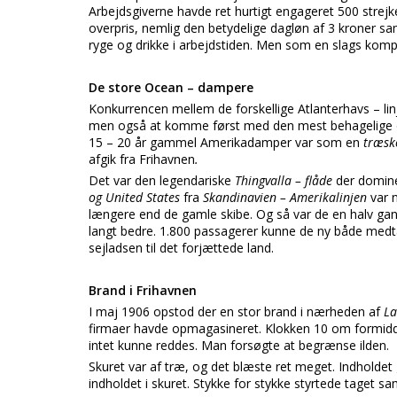
Arbejdsgiverne havde ret hurtigt engageret 500 strej
overpris, nemlig den betydelige dagløn af 3 kroner sam
ryge og drikke i arbejdstiden. Men som en slags kompen
De store Ocean – dampere
Konkurrencen mellem de forskellige Atlanterhavs – linj
men også at komme først med den mest behagelige ov
15 – 20 år gammel Amerikadamper var som en
træsk
afgik fra Frihavnen
.
Det var den legendariske
Thingvalla – flåde
der domine
og United States
fra
Skandinavien – Amerikalinjen
var 
længere end de gamle skibe. Og så var de en halv gan
langt bedre. 1.800 passagerer kunne de ny både medta
sejladsen til det forjættede land.
Brand i Frihavnen
I maj 1906 opstod der en stor brand i nærheden af
La
firmaer havde opmagasineret. Klokken 10 om formidda
intet kunne reddes. Man forsøgte at begrænse ilden.
Skuret var af træ, og det blæste ret meget. Indholdet g
indholdet i skuret. Stykke for stykke styrtede taget 