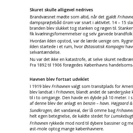
Skuret skulle alligevel nedrives
Brandvæsnet mødte som altid, når det gjaldt
Frihavn
dampsprøjtebåd
Gram
var snart i aktivitet. 14 – 15 
branden blev slukket tog stanken og røgen til. Stank
fik kvælningsfornemmelser og selv garvede brandfolk 
Hvordan ilden opstod, var de lærde uenige om. Rygni
ilden startede i et rum, hvor
Østasiatisk Kompagni
hav
selvantændelse.
Nu var det ikke en katastrofe, at selve skuret nedbrænd
Fra 1892 til 1906 forøgedes Københavns handelsoms
Havnen blev fortsat udviklet
I 1919 blev
Frihavnen
valgt som transitplads for Amer
blev landsat i
Frihavnen,
blandt andet de sønderjyske k
til i to omgange. Den havde en dybde på 10 meter
af denne blev der anlagt en
benzin – havn. Højgaard &
Sundkrogen,
det vandareal, der lå omme bag
Frihavn
helt egen betegnelse, de kaldte stedet for
Lumskebugt
Frihavnen
rykkede mod nord til dybere bassiner og m
øst-mole optog mange københavnere.