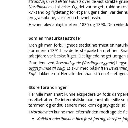
Strandvejen ved Øster Fælled
over de vidt strakte gr
Nordhavnens
tilblivelse. Og det var noget trolddom o
kviksand og flydetang for et par uger siden, var der 
en græsplæne, var der nu havnebassin.
Havnen blev anlagt mellem 1885 og 1890. Den virkede
Som en ”naturkatastrofe”
Men gik man forbi, lignede stedet nærmest en naturk
sommeren 1891 blev de første pæle hamret ned. Snart
arbejdere var beskæftiget. Det lignede noget uorganis
Grundene ved
Øresundsgade (Vordingborggade)
begynd
Byggegrunde til salg.
Et skur med påskriften
Beværtnin
Kafé
dukkede op. Her ville der snart stå en 4 – etager
Store forandringer
Her ville man snart kunne ekspedere 24 fods dampere
mælkebøtter. De interimistiske badeanstalter ville sna
tømmer, og endnu senere med korn og stykgods. Jo, 
I
Nordhavnen
kunne man efterhånden modtage de fles
Kalkbrænderihavnen blev først færdig, derefter fu