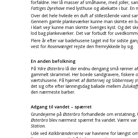
forfaldne. Her lå masser af småhavne, med joller, 
Fattiges Dyrehave
med lysthuse og abekatte i bur. En m
Over det hele hvilede en duft af stillestående vand s
Gennem gamle plankeværker kunne man skimte en bå
I klart vejr kunne man skimte Sveriges kyst. Og det s
lod bag plankeværker. Det var forbudt for uvedkomm
Flere år efter var badehusene taget ind for sidste ga
vest for
Rosenvænget
rejste den fremrykkede by sig.
En anden befolkning
På
Ydre Østerbro
lå der endnu dengang små rønner af 
gammelt skrammel. Her boede sandgravere, fiskere og
værtshusene. På hjørnet af
Batterivej og Sibbernsvej 
det sig ofte efter lønningsdag ballade mellem
Zulukaff
den nærmeste barber.
Adgang til vandet – spærret
Grundejerne på
Østerbro
forhandlede om erstatning, fo
Østerbro
blev nærmest spærret fra vandet. Værre var
Station.
Ude ved
Kalkbrænderierne
var havnene for længst omh