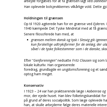
arbejde forgæves for at få grænsen lagt ved
Dannevir
Han oplevede bolsjevikkernes vilkårlige vold. Dette gj
Holdningen til grænsen
Op til 1920 agiterede han for en grænse ved
Ejderen.
1940 kæmpede Det Tyske Mindretal med at få græns
Senere filosoferede han med, at
grænsen mellem dansk og tysk i Slesvig gik igenn
kun forskellige udtryksformer for de anlæg, der ulø
såvel i de tyske folkestammer som i de danske, s
Efter “
Genforeningen”
nedsatte
Fritz Clausen
sig som 
lokale kulturliv. Han organiserede
foredrag, grundlagde en ungdomsforening og et sønde
optog ham meget.
Konservativ
I 1923 – 24 var han praktiserende læge i
Aabenraa og
mor, der ejede huset. Han blev folketingskandidat for
på grund af deres socialpolitik. Som læge oplevede 
han, at skulle arbejderne følge deres materielle inte