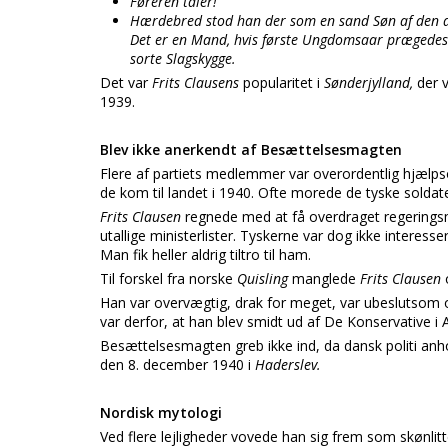
Føreren taler!
Hærdebred stod han der som en sand Søn af den dans
Det er en Mand, hvis første Ungdomsaar prægedes a
sorte Slagskygge.
Det var
Frits Clausens
popularitet i
Sønderjylland,
der 
1939.
Blev ikke anerkendt af Besættelsesmagten
Flere af partiets medlemmer var overordentlig hjælp
de kom til landet i 1940. Ofte morede de tyske soldat
Frits Clausen
regnede med at få overdraget regeringsm
utallige ministerlister. Tyskerne var dog ikke interes
Man fik heller aldrig tiltro til ham.
Til forskel fra norske
Quisling
manglede
Frits Clausen
Han var overvægtig, drak for meget, var ubeslutsom 
var derfor, at han blev smidt ud af De Konservative i
Besættelsesmagten greb ikke ind, da dansk politi anh
den 8. december 1940 i
Haderslev.
Nordisk mytologi
Ved flere lejligheder vovede han sig frem som skønlitt