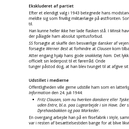
Ekskluderet af partiet
Efter et elendigt valg i 1943 betegnede hans modsta
meldte sig som frivillig militærlæge på østfronten. So
til.
Han kunne heller ikke her lade flasken stå. I
Minsk
hav
der pålagde ham absolut spiritusforbud.
SS
forsøgte at skaffe den besværlige dansker af vejen
forsøgte
Werner Best
at forhindre at
Clausen
kom tilba
Atter engang hjalp hans gode
snakketøj ham.
Det lykk
officielt sin lederpost til et førerråd. Onde
tunger påstod dog, at han blev tvunget til at afgive sit
Udstillet i medierne
Offentligheden ville gerne udstille ham som en latte
Information
den 24. juli 1944:
Fritz Clausen, som nu hverken danskere eller Tysker
uden Entre, bl.a. paa Lugearbejde i sin Have. Der
Dyrehavsbakken og paa Markeder.
En overgang arbejde han på en flisefabrik i
Vejle,
samm
var i resten af besættelsestiden bange for at blive likv