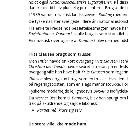
holdt også
Nationalsocialistiske Digteraftener.
På diss
danske oldtid blev pludselig præsenteret. Brug af de hi
I 1939 var der nazistisk landsstævne i
Kolding
med en 
De tyske nazister svælgede i flere år i nationalhistoris
Fra enkelte kredse hos besættelsesmagten havde han
Sovjetunionen. Danmark
skulle bruges som storstilet 
En nazistisk overtagelse af
Danmark
blev dermed uds
Frits Clausen brugt som trussel
Men
Hitler
havde en kort overgang
Frits Clausen
i ta
Christian den Tiende
havde svaret ultrakort på en fød
overgang ville han have haft
Frits Clausen
som regerin
Clausen
blev dog kun brugt som en trussel. Hvis den 
på regeringsposten, som en slags marionetdukke. For
Tyskerne modarbejde lejlighedsvis
DNSAP’ s
indflydels
Da
Werner Best
kom til
Danmark,
blev han spurgt om b
trak på skuldrende og sagde lakonisk:
Partiet må klare sig selv
De store ville ikke møde ham