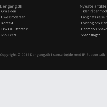
Dengang.dk
Nyeste artikle
Om siden
Tiden råber mod
Uwe Brodersen
Lang nats rejse 
Kontakt
Hvidbog om Dan
Links & Litteratur
Danmarks Shake
RSS Feed
Spadeslaget
Copyright © 2014 Dengang.dk i samarbejde med
IP-Support.dk