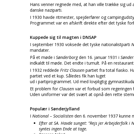
Hans venner regnede med, at han ville trække sig ud af
danske naziparti.
I 1930 havde ritmester, spejderfører og campingudst
Programmet var en afskrift direkte efter det tyske forb
Kuppede sig til magten i DNSAP
I september 1930 voksede det tyske nationalistparti
mandater.
På et møde i
Sønderborg
den 16. januar 1931 i
Sønde
indkaldt til møde. Det endte i tumult. På en restaura
I 1932 reddede
Fritz Clausen
partiet fra total fiasko. 
partiet ved et kup. Således fik han luget
ud i partiprogrammet. Ud med lovpligtig gymnastikudø
Et problem for
Clausen
var et forbud som regeringen 
Uden uniformer var det svært at opnå den rette stemn
Populær i Sønderjylland
I
National – Socialisten
den 6. november 1937 kunne 
Efter at SA. Havde sunget: ”Rejs jer Arbejderfolk i
syntes ingen Ende at tage.