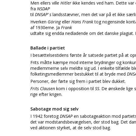
Men ellers ville
Hitler
ikke kendes ved ham. Dette var 
fra
NSDAP
til
DNSAP’ s
landsstævner, men det var på et ikke særlig
Hverken
Göring
eller
Hans Frank
tog nogensinde kontak
af 1930erne. Ja
Frank
udtalte sig endda nedladende om det danske plagiat.
Ballade i partiet
I besættelsestidens første år satsede partiet på at op
Frits måtte kæmpe mod interne brydninger og konkurrer
medlemmerne selv meldte sig ud. I enkelte tilfælde ble
folketingsmedlemmer bestukket til at bryde med
DNS
Personer, der førte sig frem i partiet blev dukket.
Frits Clausen
kom i opposition til
SS
. De ønskede lige
rige efter krigen.
Sabotage mod sig selv
I 1942 foretog
DNSAP
en sabotageaktion mod partiets
det var modstandsbevægelsen, der stod bag. Det danske
ved aktionen styrket, at de selv stod bag.