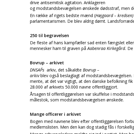
drive antisemitisk agitation. Anklageren
og modstandsbevægelsen ønskede dødsstraf, men det e
En række af rigets bedste mænd (
Højgaard – kredsen
parlamentarismen. De blev aldrig dømt. Landsforræ
250 til begravelsen
De fleste af hans kampfæller sad enten fængslet eller
mennesker ham til graven på
Aabenraa Kirkegård.
De 
Bovrup – arkivet
DNSAP´s
arkiv, det såkaldte
Bovrup –
arkiv
blev også beslaglagt af modstandsbevægelsen. E
mente, at det var vigtigt, at den danske befolkning fik
28.000 af arkivets 50.000 navne offentliggjort.
Årsagen til offentliggørelsen var skuffelse i modstand
målestok, som modstandsbevægelsen ønskede.
Mange officerer i arkivet
Bogen med navnene blev efter offentliggørelsen forbu
medlemslisten. Men den kan dog stadig fås i forskelli