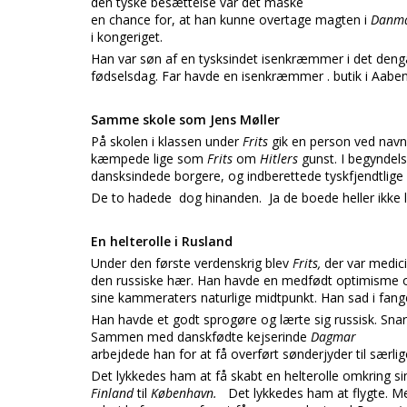
den tyske besættelse var det måske
en chance for, at han kunne overtage magten i
Danma
i kongeriget.
Han var søn af en tysksindet isenkræmmer i det den
fødselsdag. Far havde en isenkræmmer . butik i Aabe
Samme skole som Jens Møller
På skolen i klassen under
Frits
gik en person ved nav
kæmpede lige som
Frits
om
Hitlers
gunst. I begyndel
dansksindede borgere, og indberettede tyskfjendtlige 
De to hadede dog hinanden. Ja de boede heller ikke l
En helterolle i Rusland
Under den første verdenskrig blev
Frits,
der var medici
den russiske hær. Han havde en medfødt optimisme og
sine kammeraters naturlige midtpunkt. Han sad i fang
Han havde et godt sprogøre og lærte sig russisk. Snar
Sammen med danskfødte kejserinde
Dagmar
arbejdede han for at få overført sønderjyder til særlig
Det lykkedes ham at få skabt en helterolle omkring s
Finland
til
København.
Det lykkedes ham at flygte. Me