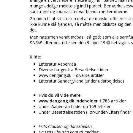
Mange erhvervsledere meldte sig ind i partiet. Man h
mange adelige meldte sig ind i partiet. Bemærkelsesvæ
kunstnere og journalister var blandt medlemmerne.
Grunden til at så stor en del af de danske officerer s
ikke kunne slå fjenden, så måtte man tilslutte sig de
det.
Men nazismen vandt indpas i så godt som alle samfu
DNSAP
efter besættelsen den 9. april 1940 betragtes
Kilde:
Litteratur Aabenraa
Diverse bæger fra Besættelsestiden
www.dengang.dk – diverse artikler
Litteratur Sønderjylland (under udarbejdelse)
Hvis du vil vide mere:
www.dengang.dk indeholder 1.783 artikler
Under Aabenraa finder du 169 artikler:
Under Besættelsestiden (Før/Under/Efter) finder d
Frits Clausen og danskheden
Da Frits Clausen kom til middag