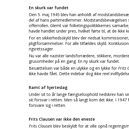
En skurk var fundet
Den 5. maj 1945 blev han anholdt af modstandsbevæg
del af hans partimedlemmer. Modstandsbevægelsen sk
offerrollen. Glemt var folketingspolitikkernes samarb
havde handlet under pres, hvilket førte til, at de ikke 
For en sikkerhedsskyld blev der nedsat kommissioner,
pligtforsømmelser. For alle tilfældes skyld. Konklusion
rigsretssager.
Nu var alle nazister landsforrædere, stikkere, morde
grusomheder på en gang. En ny skurk var fundet.
Besættelsen var både en ulykke og en lykke for
Fritz
ikke havde fået. Dette indebar dog ikke reel indflydel
Ramt af hjerteslag
Under sit to år lange fængselsophold nedskrev han sine 
sit forsvar i retten. Men så langt kom det ikke. I 1947 
forsvare sig i retten.
Frits Clausen var ikke den eneste
Frits Clausen
blev beskyldt for at ville opnå regeringsm