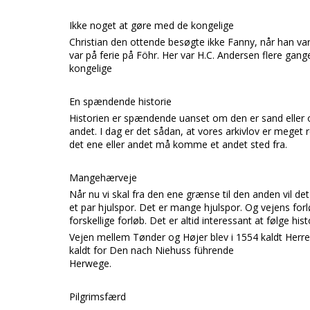
Ikke noget at gøre med de kongelige
Christian den ottende besøgte ikke Fanny, når han va
var på ferie på Föhr. Her var H.C. Andersen flere gan
kongelige
En spændende historie
Historien er spændende uanset om den er sand eller o
andet. I dag er det sådan, at vores arkivlov er meget 
det ene eller andet må komme et andet sted fra.
Mangehærveje
Når nu vi skal fra den ene grænse til den anden vil de
et par hjulspor. Det er mange hjulspor. Og vejens for
forskellige forløb. Det er altid interessant at følge hi
Vejen mellem Tønder og Højer blev i 1554 kaldt Herre
kaldt for Den nach Niehuss führende
Herwege.
Pilgrimsfærd