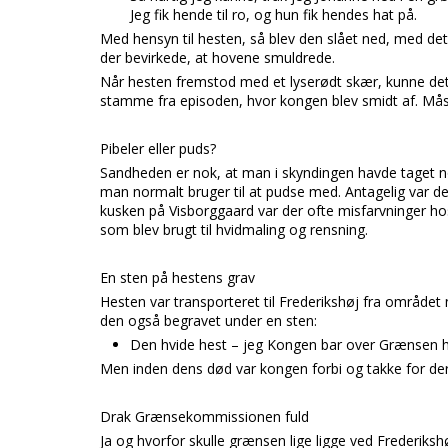
Jeg fik hende til ro, og hun fik hendes hat på.
Med hensyn til hesten, så blev den slået ned, med det
der bevirkede, at hovene smuldrede.
Når hesten fremstod med et lyserødt skær, kunne det s
stamme fra episoden, hvor kongen blev smidt af. Mås
Pibeler eller puds?
Sandheden er nok, at man i skyndingen havde taget n
man normalt bruger til at pudse med. Antagelig var de
kusken på Visborggaard var der ofte misfarvninger hos
som blev brugt til hvidmaling og rensning.
En sten på hestens grav
Hesten var transporteret til Frederikshøj fra området
den også begravet under en sten:
Den hvide hest – jeg Kongen bar over Grænsen he
Men inden dens død var kongen forbi og takke for der
Drak Grænsekommissionen fuld
Ja og hvorfor skulle grænsen lige ligge ved Frederiksh