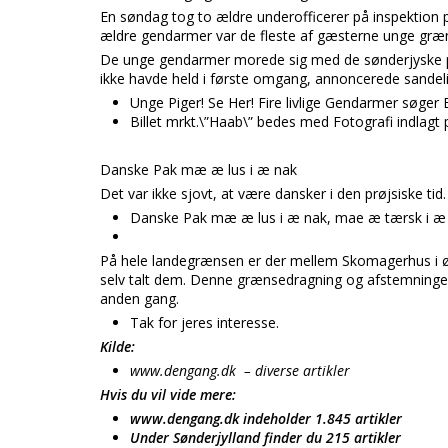
En søndag tog to ældre underofficerer på inspektion på
ældre gendarmer var de fleste af gæsterne unge gr
De unge gendarmer morede sig med de sønderjyske pig
ikke havde held i første omgang, annoncerede sandeli
Unge Piger! Se Her! Fire livlige Gendarmer søg
Billet mrkt.\”Haab\” bedes med Fotografi indlagt
Danske Pak mæ æ lus i æ nak
Det var ikke sjovt, at være dansker i den prøjsiske tid
Danske Pak mæ æ lus i æ nak, mae æ tærsk i æ H
På hele landegrænsen er der mellem Skomagerhus i øst
selv talt dem. Denne grænsedragning og afstemning
anden gang.
Tak for jeres interesse.
Kilde:
www.dengang.dk – diverse artikler
Hvis du vil vide mere:
www.dengang.dk indeholder 1.845 artikler
Under Sønderjylland finder du 215 artikler