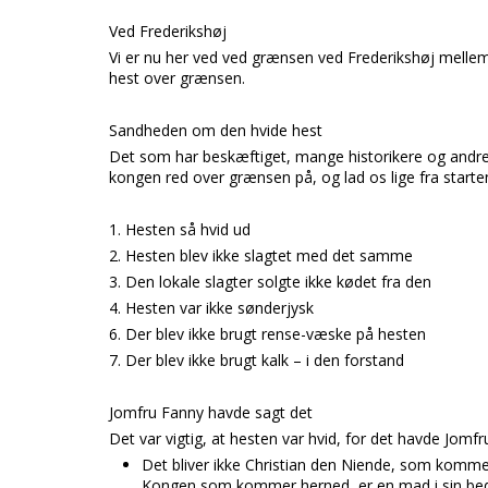
Ved Frederikshøj
Vi er nu her ved ved grænsen ved Frederikshøj mellem 
hest over grænsen.
Sandheden om den hvide hest
Det som har beskæftiget, mange historikere og andre
kongen red over grænsen på, og lad os lige fra starten 
1. Hesten så hvid ud
2. Hesten blev ikke slagtet med det samme
3. Den lokale slagter solgte ikke kødet fra den
4. Hesten var ikke sønderjysk
6. Der blev ikke brugt rense-væske på hesten
7. Der blev ikke brugt kalk – i den forstand
Jomfru Fanny havde sagt det
Det var vigtig, at hesten var hvid, for det havde Jomf
Det bliver ikke Christian den Niende, som komm
Kongen som kommer herned, er en mad i sin bed