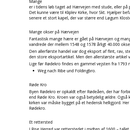
Mange
er i tidens løb taget ad Hærvejen med stude, eller på 
Det kunne være til Kliplev Kirke, hvor Skt. Hjælper bef
senere et stort kapel, der var større end Løgum Klost
Mange okser på Hærvejen
Fantastisk mange hære er gået på Hærvejen og mange
vandrede der mellem 1548 og 1578 årligt 40.000 okse
Den allerførste handel var dog eksport af flint, rav, s
den store eksportartikel. Men den allerstørste artikel
Lige før Rødekro findes en gammel vejsten fra 1793 m
Weg nach Ribe und Foldingbro.
Røde Kro
Byen Rødekro er opkaldt efter Rødeåen, der har forbinde
end Røde Kro. Kroen var også betydelig ældre. Også kirk
kirken var måske bygget på et hedensk helligjord. He
Rødekro.
Et rettersted
I Rise Herred var retterstedet i midten af 1600 – talle