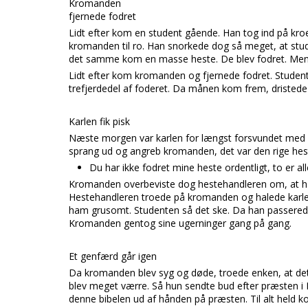
Kromanden
fjernede fodret
Lidt efter kom en student gående. Han tog ind på kroen
kromanden til ro. Han snorkede dog så meget, at stude
det samme kom en masse heste. De blev fodret. Men 
Lidt efter kom kromanden og fjernede fodret. Student
trefjerdedel af foderet. Da månen kom frem, dristede 
Karlen fik pisk
Næste morgen var karlen for længst forsvundet med 
sprang ud og angreb kromanden, det var den rige hes
Du har ikke fodret mine heste ordentligt, to er al
Kromanden overbeviste dog hestehandleren om, at han 
Hestehandleren troede på kromanden og halede karlen
ham grusomt. Studenten så det ske. Da han passerede
Kromanden gentog sine ugerninger gang på gang.
Et genfærd går igen
Da kromanden blev syg og døde, troede enken, at det n
blev meget værre. Så hun sendte bud efter præsten i 
denne bibelen ud af hånden på præsten. Til alt held 