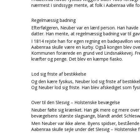
nærmest i sindssyge mente, at folk i Aabenraa ville fo
Regelmæssig badning
Efterfølgeren, Neuber var en lærd person. Han havde st
datter. Han mente, at regelmæssig badning var til ga
I 1814 rejste han for egen regning en badepavillon ve
Aabenraa skulle være en kurby. Også kongen blev over
Kommunen forærede en grund ved Lindsnakkevej. Frede
kræfter og penge. Det blev en kæmpe fiasko.
Lod sig friste af bestikkelse
Og den kære fysikus, Neuber lod sig friste af bestikk
Og Neuber lod sig friste. Han blev afskediget som fysik
Over til den Slesvig – Holstenske bevægelse
Neuber følte sig krænket. Han gik mere og mere over 
bevægelsens største slagsange, blandt andet Schles
Men Neuber var ikke alene. Byens spidser, beståend
Aabenraa skulle sejle under det Slesvig – Holstenske f