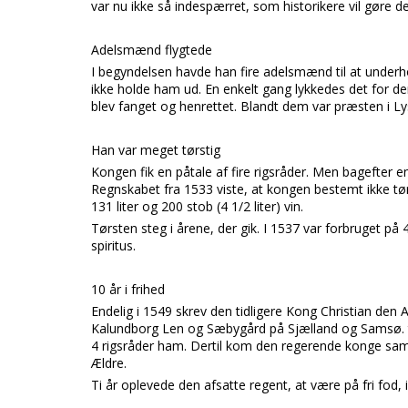
var nu ikke så indespærret, som historikere vil gøre de
Adelsmænd flygtede
I begyndelsen havde han fire adelsmænd til at underho
ikke holde ham ud. En enkelt gang lykkedes det for d
blev fanget og henrettet. Blandt dem var præsten i Ly
Han var meget tørstig
Kongen fik en påtale af fire rigsråder. Men bagefter
Regnskabet fra 1533 viste, at kongen bestemt ikke tør
131 liter og 200 stob (4 1/2 liter) vin.
Tørsten steg i årene, der gik. I 1537 var forbruget på 4
spiritus.
10 år i frihed
Endelig i 1549 skrev den tidligere Kong Christian den 
Kalundborg Len og Sæbygård på Sjælland og Samsø. 
4 rigsråder ham. Dertil kom den regerende konge sa
Ældre.
Ti år oplevede den afsatte regent, at være på fri fod,