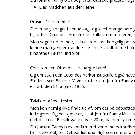
Das Mädchen aus der Ferne.
Gravid i 10 måneder!
Der er sagt meget i denne sag, og lavet mange bereg
til, at hvis Charlotte Frederikke skulle være moderen,
Man sagde om hende, at hun kom i en kongelig postvo
kunne man gennem vinduet se en velklædt dame holde 
tilhørende Brundlund Slot.
Christian den Ottende – et uægte barn!
Og Christian den Ottendes herkomst skulle også have 
Frederik von Blücher. Vi ved faktisk om Jomfru Fanny e
er født den 31. august 1805.
Tvivl om dåbsattesten
Man kan nemlig ikke finde ud af, om der på dåbsatt
indlogeret. Og det sjove er, at at Jomfru Fanny lånt
ejet det hus i Persillegade i over 20 år, da hun flyttede 
Da Jomfru Fanny blev konfirmeret var hendes konfirma
tre i rækkefølgen. Det var lidt underligt som datter af