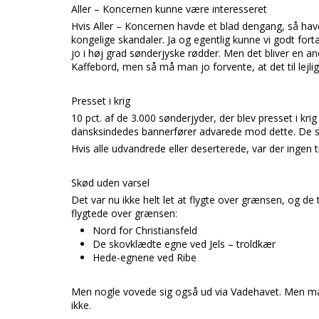
Aller – Koncernen kunne være interesseret
Hvis Aller – Koncernen havde et blad dengang, så hav
kongelige skandaler. Ja og egentlig kunne vi godt for
jo i høj grad sønderjyske rødder. Men det bliver en 
Kaffebord, men så må man jo forvente, at det til lejli
Presset i krig
10 pct. af de 3.000 sønderjyder, der blev presset i kr
dansksindedes bannerfører advarede mod dette. De sku
Hvis alle udvandrede eller deserterede, var der inge
Skød uden varsel
Det var nu ikke helt let at flygte over grænsen, og d
flygtede over grænsen:
Nord for Christiansfeld
De skovklædte egne ved Jels – troldkær
Hede-egnene ved Ribe
Men nogle vovede sig også ud via Vadehavet. Men man
ikke.