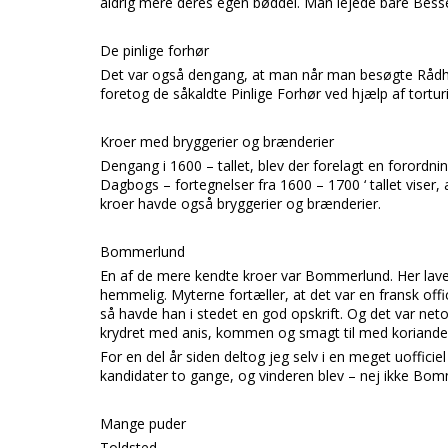
aldrig mere deres egen bøddel. Man lejede bare Besse
De pinlige forhør
Det var også dengang, at man når man besøgte Rådhus
foretog de såkaldte Pinlige Forhør ved hjælp af tortu
Kroer med bryggerier og brænderier
Dengang i 1600 – tallet, blev der forelagt en forordni
Dagbogs – fortegnelser fra 1600 – 1700 ‘ tallet viser, 
kroer havde også bryggerier og brænderier.
Bommerlund
En af de mere kendte kroer var Bommerlund. Her lave
hemmelig. Myterne fortæller, at det var en fransk offi
så havde han i stedet en god opskrift. Og det var n
krydret med anis, kommen og smagt til med koriander, 
For en del år siden deltog jeg selv i en meget uoffici
kandidater to gange, og vinderen blev – nej ikke B
Mange puder
Toldsted