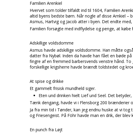
Familien Arenkiel
Hvervet som tolder tilfaldt ind til 1604, Familien Are
altid byens bedste børn. Når nogle af disse Arnkiel – b
Asmus, Hartvig og Jacob atter i byen. Det endte med, 
Familien forsøgte med indflydelse og penge, at købe h
Adskillige voldsdomme
Asmus havde adskillige voldsdomme. Han måtte også b
datter fra Nybøl. Inden da havde han fået en bøde på 
fingre af en fremmed barbersvends venstre hånd. To
forskellige krigsherre havde brændt toldstedet og kro
At spise og drikke
Et gammelt frisisk mundheld siger.
Eten und drinken hielt Lief und Seel. Det betyder,
Tænk dengang, havde vi i Flensborg 200 brænderier og
Ja fra min tid i Tønder, kan jeg endnu huske at vi tog
og Friesengeist. På Föhr havde man en drik, der blev 
En punch fra Løjt