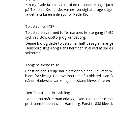
Kro og Røde Kro blev rost af de rejsende. Holger Jac
på Toldsted Kro, at det var nødvendigt at bruge stige.
Ja det lå cirka en mile syd for Røde Kro.
Toldsted fra 1487
Toldsted stavet med to l’er nævnes første gang i 14
syd, ved Bov, Gottorp og Rendsborg.
Denne kro og dette toldsted har haft besøg af mange k
Flensborg slog Kong Hans her tiden ihjel ved at spil
sekretær.
Kongens sidste rejse
Christian den Tredje har gjort ophold her. Og Frederi
hjem fra Slesvig. Han overnattede på Toldsted. Han fø
nåede Haderslev var kongens tilstand blevet forværre
Den Toldsteder Brevskilling
I Aabenraa måtte man erlægge Den Toldsteder Brevskil
postruten København – Hamborg. Først i 1838 blev den