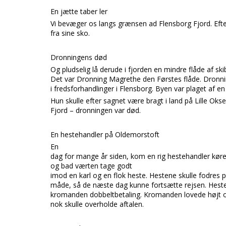
En jætte taber ler
Vi bevæger os langs grænsen ad Flensborg Fjord. Efte
fra sine sko.
Dronningens død
Og pludselig lå derude i fjorden en mindre flåde af ski
Det var Dronning Magrethe den Førstes flåde. Dronni
i fredsforhandlinger i Flensborg. Byen var plaget af 
Hun skulle efter sagnet være bragt i land på Lille Ok
Fjord – dronningen var død.
En hestehandler på Oldemorstoft
En
dag for mange år siden, kom en rig hestehandler kør
og bad værten tage godt
imod en karl og en flok heste. Hestene skulle fodres 
måde, så de næste dag kunne fortsætte rejsen. Hest
kromanden dobbeltbetaling. Kromanden lovede højt og
nok skulle overholde aftalen.