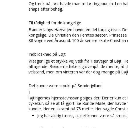
Og tænk på Løjt havde man æ Løjtingepunch. I en hal
snaps efter behag.
Til rådighed for de kongelige
Bønder langs Hærvejen havde en del forpligtelser. De ha
kongelige. Da Christian den Femtes søster, Prinsesse W
88 vogne ved Årøsund. 100 år senere skulle Christian
Indbildskhed på Løjt
Vi tager lige et stykke vej væk fra Hærvejen til Løjt. 
aftagende. Bønderne følte sig ovenpå. de mente, at 
velstand, men om vinteren var der dog mange på Løjt
Det kunne være smukt på Sønderjylland
I
løjtingernes hjemstavnssang siges der, Der er kun et L
cykeltur, så se at få gjort. Se Runde Mølle, der havd
kunder. Her en skrænt på 75 meter. Her sagde Christi
Jeg har aldrig tænkt, at det kunne være så smukt 