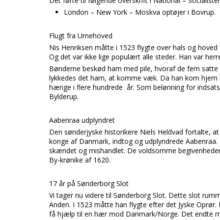
Det førte til følgende overskrift i National – Socialisten
London – New York – Moskva optøjer i Bovrup.
Flugt fra Urnehoved
Nis Henriksen måtte i 1523 flygte over hals og hoved
Og det var ikke lige populært alle steder. Han var he
Bønderne beskød ham med pile, hvoraf de fem satte s
lykkedes det ham, at komme væk. Da han kom hjem hæn
hænge i flere hundrede år. Som belønning for indsatse
Bylderup.
Aabenraa udplyndret
Den sønderjyske historikere Niels Heldvad fortalte, at
konge af Danmark, indtog og udplyndrede Aabenraa. B
skændet og mishandlet. De voldsomme begivenheder 
By-krønike af 1620.
17 år på Sønderborg Slot
Vi tager nu videre til Sønderborg Slot. Dette slot rum
Anden. I 1523 måtte han flygte efter det Jyske Oprør. I
få hjælp til en hær mod Danmark/Norge. Det endte me