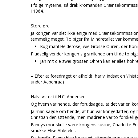
I følge myterne, så drak kromanden Grænsekommission
i 1864.
Store øre
Ja kongen var slet ikke enige med Grænsekommissione
temmelig meget. To piger fra Mindretallet var komme
Kug mahl Heiderose, wie Grosse Ohren, der Köni
Pludselig vender kongen sig smilende om til de to pige
Jah mit die zwei grossen Ohren kan er alles höhr
– Efter at foredraget er afholdt, har vi indsat en \”his
under Aabenraa)
Halvsøster til H.C. Andersen
Og hvem var hende, der forudsagde, at det var en kon
Ja man sagde om hende, at hun var kongedatter, og h
Christian den Ottende, men mødrene var to forskellig
Fannys mor skulle være kongens kusine, Charlotte Fr
smukke Elise Ahlefeldt.
Da Jomfru Fanny blev begravet, citerede præsten også 