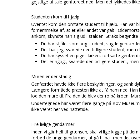
gejstlige at tale genfærdet ned. Men det lykkedes ikk
Studenten kom til hjælp
Uventet kom den omtalte student til hjælp. Han var b
fornemmelse af, at et eller andet var galt i Oldemorst
ankom, skyndte han sig ud i stalden. Straks begyndte
Du har stjålet som ung student, sagde genfærdet
Det har jeg, svarede den tidligere student, men de
Du har kysset en pige i kirken, fortsatte genfærde
Det er rigtigt, svarede den tidligere student, men
Muren er der stadig
Genfærdet havde ikke flere beskyldninger, og sank dyb
Længere formåede præsten ikke at få ham ned. Han l
lod den mure til. Fra den tid blev der ro på kroen. Mur
Undertegnede har været flere gange på Bov Museum, 
ikke været her ved nattetide.
Fire livlige gendarmer
Inden vi går helt til grænsen, skal vi lige kigge på d
forbød de unge gendarmer, at gå til bal, men det overh