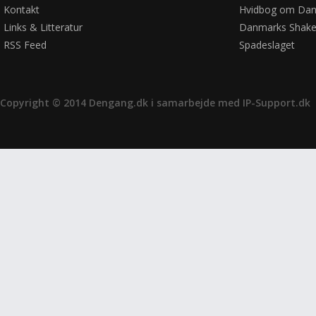
Kontakt
Hvidbog om Dan
Links & Litteratur
Danmarks Shake
RSS Feed
Spadeslaget
Copyright © 2014 Dengang.dk i samarbejde med
IP-Support.dk