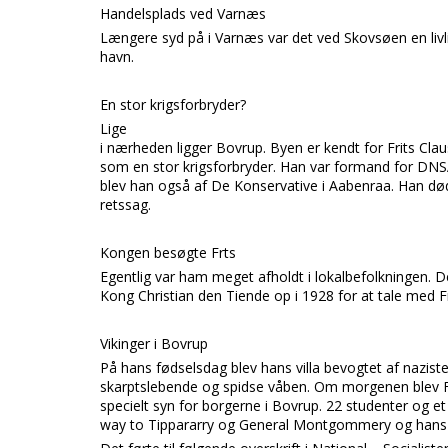
Handelsplads ved Varnæs
Længere syd på i Varnæs var det ved Skovsøen en livli
havn.
En stor krigsforbryder?
Lige
i nærheden ligger Bovrup. Byen er kendt for Frits C
som en stor krigsforbryder. Han var formand for DNS
blev han også af De Konservative i Aabenraa. Han dø
retssag.
Kongen besøgte Frts
Egentlig var ham meget afholdt i lokalbefolkningen. D
Kong Christian den Tiende op i 1928 for at tale med Fr
Vikinger i Bovrup
På hans fødselsdag blev hans villa bevogtet af naziste
skarptslebende og spidse våben. Om morgenen blev Fri
specielt syn for borgerne i Bovrup. 22 studenter og et s
way to Tippararry og General Montgommery og hans 