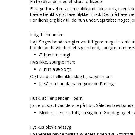
En troldkvinde med et stort forklæde
Et sagn fortæller, at en troldkvinde blev arrig over ki
havde tænkt sig at lave ulykker med. Det må have vær
For Ilienbjerg blev til, da hun undervejs tabte noget j
Indgift i hinanden
Løjt Sogns bondeslægter var tidligere meget stærkt in
bondesøn havde fundet sig en brud, spurgte man førs
Æ hun i æ slægt.
Hvis ikke, spurgte man:
Æ hun a æ Sogn
Og hvis det heller ikke slog til, sagde man:
Ja så må hun da ha en grov de Pæeng.
Husk, at I er bønder – børn
Jo de vidste, hvad de ville på Løjt. Således blev bønd
Møder I tjenestefolk, så sig dem Goddag og et kø
Fysikus blev sindssyg
I Aabenraa havde fysikus Wiggers siden 1805 forsøgt a