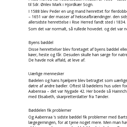
til Sdr. Ønlev Mark i Hjordkær Sogn.
I 1588 blev Peder en ung mand henrettet for flerdobbe
– 1651 var der masser af hekseafbrændinger. den sids
allersidste henrettelse i Rise Herred fandt sted i 183
Som det var normalt, så rullede hovedet. og det var n
Byens bøddel
Disse henrettelser blev foretaget af byens bøddel elle
køer, heste og får. Desuden skulle han sørge for natr
De havde nok affald, at leve af.
Uærlige mennesker
Bødelen og hans hjælpere blev betragtet som uærlige.
døtre af andre bødler. Oftest lå bødelens hus uden fo
Aabenraa – det var Nygade 42. Her boede så Hainrich C
med Elisabeth, skarpretterdatter fra Tønder.
Bøddelen fik problemer
Og Aabenraa ‘s sidste bøddel fik problemer med Bart
lægegerningen, for at tjene noget mere. Men man hav