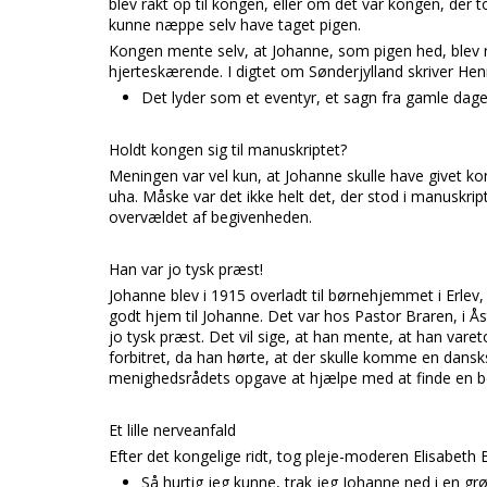
blev rakt op til kongen, eller om det var kongen, der 
kunne næppe selv have taget pigen.
Kongen mente selv, at Johanne, som pigen hed, blev 
hjerteskærende. I digtet om Sønderjylland skriver Hen
Det lyder som et eventyr, et sagn fra gamle dage
Holdt kongen sig til manuskriptet?
Meningen var vel kun, at Johanne skulle have givet k
uha. Måske var det ikke helt det, der stod i manuskrip
overvældet af begivenheden.
Han var jo tysk præst!
Johanne blev i 1915 overladt til børnehjemmet i Erlev
godt hjem til Johanne. Det var hos Pastor Braren, i Å
jo tysk præst. Det vil sige, at han mente, at han var
forbitret, da han hørte, at der skulle komme en dansks
menighedsrådets opgave at hjælpe med at finde en bol
Et lille nerveanfald
Efter det kongelige ridt, tog pleje-moderen Elisabeth 
Så hurtig jeg kunne, trak jeg Johanne ned i en grøf