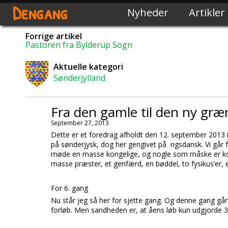
Dengang
Nyheder
Artikler
Forrige artikel
Pastoren fra Bylderup Sogn
Aktuelle kategori
Sønderjylland
Fra den gamle til den ny græ
September 27, 2013
Dette er et foredrag afholdt den 12. september 201
på sønderjysk, dog her gengivet på rigsdansk. Vi går
møde en masse kongelige, og nogle som måske er kong
masse præster, et genfærd, en bøddel, to fysikus’er, 
For 6. gang
Nu står jeg så her for sjette gang. Og denne gang g
forløb. Men sandheden er, at åens løb kun udgjorde 3