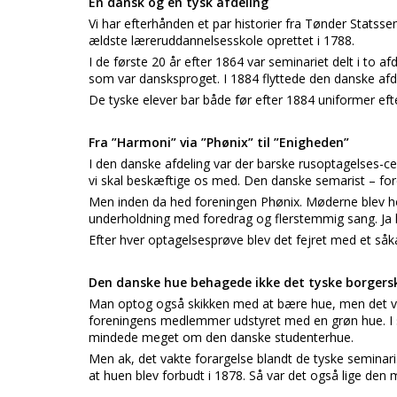
En dansk og en tysk afdeling
Vi har efterhånden et par historier fra Tønder Stats
ældste læreruddannelsesskole oprettet i 1788.
I de første 20 år efter 1864 var seminariet delt i to a
som var dansksproget. I 1884 flyttede den danske afdel
De tyske elever bar både før efter 1884 uniformer eft
Fra ”Harmoni” via ”Phønix” til ”Enigheden”
I den danske afdeling var der barske rusoptagelses-c
vi skal beskæftige os med. Den danske semarist – for
Men inden da hed foreningen Phønix. Møderne blev h
underholdning med foredrag og flerstemmig sang. Ja 
Efter hver optagelsesprøve blev det fejret med et såk
Den danske hue behagede ikke det tyske borgers
Man optog også skikken med at bære hue, men det va
foreningens medlemmer udstyret med en grøn hue. I s
mindede meget om den danske studenterhue.
Men ak, det vakte forargelse blandt de tyske seminar
at huen blev forbudt i 1878. Så var det også lige den 