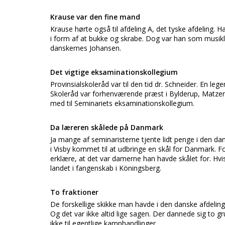
Krause var den fine mand
Krause hørte også til afdeling A, det tyske afdeling. H
i form af at bukke og skrabe. Dog var han som musikl
danskernes Johansen.
Det vigtige eksaminationskollegium
Provinsialskoleråd var til den tid dr. Schneider. En le
Skoleråd var forhenværende præst i Bylderup, Matzen.
med til Seminariets eksaminationskollegium.
Da læreren skålede på Danmark
Ja mange af seminaristerne tjente lidt penge i den dan
i Visby kommet til at udbringe en skål for Danmark. 
erklære, at det var damerne han havde skålet for. H
landet i fangenskab i Köningsberg.
To fraktioner
De forskellige skikke man havde i den danske afdeli
Og det var ikke altid lige sagen. Der dannede sig to
ikke til egentlige kamphandlinger.