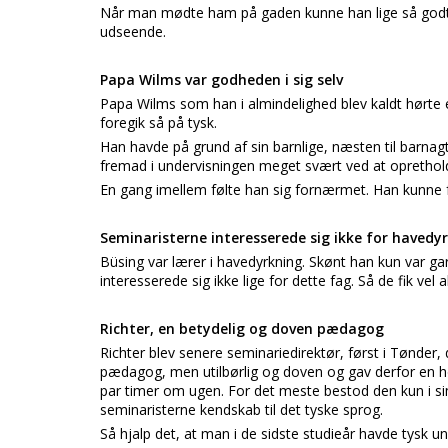
Når man mødte ham på gaden kunne han lige så godt l
udseende.
Papa Wilms var godheden i sig selv
Papa Wilms som han i almindelighed blev kaldt hørte eg
foregik så på tysk.
Han havde på grund af sin barnlige, næsten til barna
fremad i undervisningen meget svært ved at oprethold
En gang imellem følte han sig fornærmet. Han kunne f
Seminaristerne interesserede sig ikke for havedy
Büsing var lærer i havedyrkning. Skønt han kun var ga
interesserede sig ikke lige for dette fag. Så de fik vel a
Richter, en betydelig og doven pædagog
Richter blev senere seminariedirektør, først i Tønder
pædagog, men utilbørlig og doven og gav derfor en højs
par timer om ugen. For det meste bestod den kun i simp
seminaristerne kendskab til det tyske sprog.
Så hjalp det, at man i de sidste studieår havde tysk u