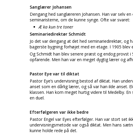
Sanglærer Johansen
Dengang hed sanglæreren Johansen. Han var selv en or
seminaristerne, om de kunne synge. Ofte var svaret:
Æ ka kun tre toner
Seminariedirektør Schmidt
Jo det var dengang at det hed seminariedirektør, og h
bagerste bygning forhøjet med en etage. I 1905 blev en
Og Schmidt han blev senere præst og endog provst i S
opfarende. Men han var en meget dygtig lærer og afholdt
Pastor Eye var til diktat
Pastor Eye’s undervisning bestod af diktat. Han under
anset som en dårlig lærer, og så var han ilde anset. 
klassen. Han kom meget hurtig videre til Medelby. En s
en duel.
Efterfølgeren var ikke bedre
Pastor Engel var Eyes efterfølger. Han var stort set i
undervisningsmetode var også diktat. Men hans sætning
kunne holde rede på det.