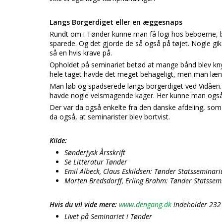
Langs Borgerdiget eller en æggesnaps
Rundt om i Tønder kunne man få logi hos beboerne, b
sparede. Og det gjorde de så også på tøjet. Nogle gik
så en hvis krave på.
Opholdet på seminariet betød at mange bånd blev knyt
hele taget havde det meget behageligt, men man længt
Man løb og spadserede langs borgerdiget ved Vidåen
havde nogle velsmagende kager. Her kunne man ogs
Der var da også enkelte fra den danske afdeling, som
da også, at seminarister blev bortvist.
Kilde:
Sønderjysk Årsskrift
Se Litteratur Tønder
Emil Albeck, Claus Eskildsen: Tønder Statsseminar
Morten Bredsdorff, Erling Brahm: Tønder Statssem
Hvis du vil vide mere:
www.dengang.dk
indeholder 232
Livet på Seminariet i Tønder