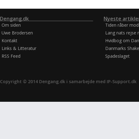
Dengang.dk
Nyeste artikle
Om siden
Tiden råber mod
Uwe Brodersen
Lang nats rejse 
Kontakt
Hvidbog om Dan
Links & Litteratur
Danmarks Shake
RSS Feed
Spadeslaget
Copyright © 2014 Dengang.dk i samarbejde med
IP-Support.dk