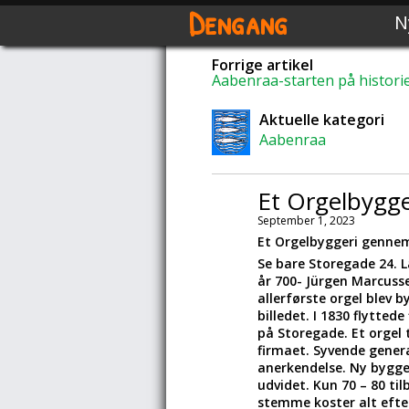
Dengang
N
Forrige artikel
Aabenraa-starten på historie
Aktuelle kategori
Aabenraa
Et Orgelbygg
September 1, 2023
Et Orgelbyggeri gennem
Se bare Storegade 24. L
år 700- Jürgen Marcuss
allerførste orgel blev b
billedet. I 1830 flytte
på Storegade. Et orgel 
firmaet. Syvende genera
anerkendelse. Ny byggeha
udvidet. Kun 70 – 80 ti
stemme koster alt efter