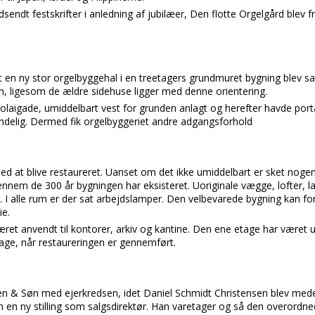
sendt festskrifter i anledning af jubilæer, Den flotte Orgelgård blev fr
rt en ny stor orgelbyggehal i en treetagers grundmuret bygning ble
n, ligesom de ældre sidehuse ligger med denne orientering.
icolaigade, umiddelbart vest for grunden anlagt og herefter havde p
ndelig. Dermed fik orgelbyggeriet andre adgangsforhold
ed at blive restaureret. Uanset om det ikke umiddelbart er sket nogen
ennem de 300 år bygningen har eksisteret. Uoriginale vægge, lofter, 
t. I alle rum er der sat arbejdslamper. Den velbevarede bygning kan fo
ie.
været anvendt til kontorer, arkiv og kantine. Den ene etage har været 
bage, når restaureringen er gennemført.
n & Søn med ejerkredsen, idet Daniel Schmidt Christensen blev mede
m en ny stilling som salgsdirektør. Han varetager og så den overordne