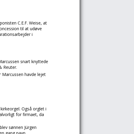
ponisten C.E.F. Weise, at
oncession til at udøve
urationsarbejder i
 Marcussen snart knyttede
& Reuter.
or Marcussen havde lejet
irkeorgel. Også orglet i
vorligt for firmaet, da
 blev sønnen Jürgen
den gang navn.