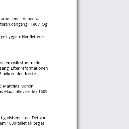
g arbejdede i Aabenraa.
fteren dengang i 1807. Og
elbyggeri. Her flyttede
e kirkemusik stammede
rsang. Efter reformationen
528 udkom den første
t. Matthias Mahbn
aus Maas afleverede i 1609
i gudstjenesten. Det var
em 1600-tallet fik orglet