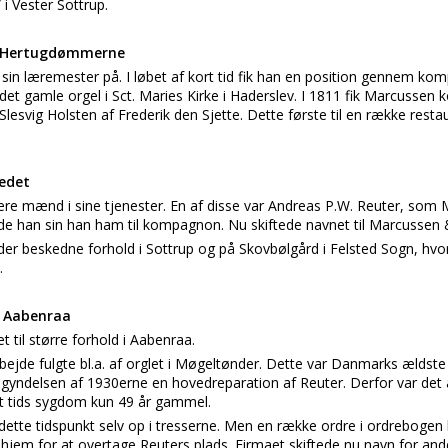
 i Vester Sottrup.
i Hertugdømmerne
in læremester på. I løbet af kort tid fik han en position gennem kom
det gamle orgel i Sct. Maries Kirke i Haderslev. I 1811 fik Marcussen k
lesvig Holsten af Frederik den Sjette. Dette første til en række resta
ledet
ere mænd i sine tjenester. En af disse var Andreas P.W. Reuter, som
jorde han sin han ham til kompagnon. Nu skiftede navnet til Marcussen 
nder beskedne forhold i Sottrup og på Skovbølgård i Felsted Sogn, hv
.
il Aabenraa
t til større forhold i Aabenraa.
ejde fulgte bl.a. af orglet i Møgeltønder. Dette var Danmarks ældste k
egyndelsen af 1930erne en hovedreparation af Reuter. Derfor var det al
rt tids sygdom kun 49 år gammel.
ette tidspunkt selv op i tresserne. Men en række ordre i ordrebogen
hjem for at overtage Reuters plads. Firmaet skiftede nu navn for an