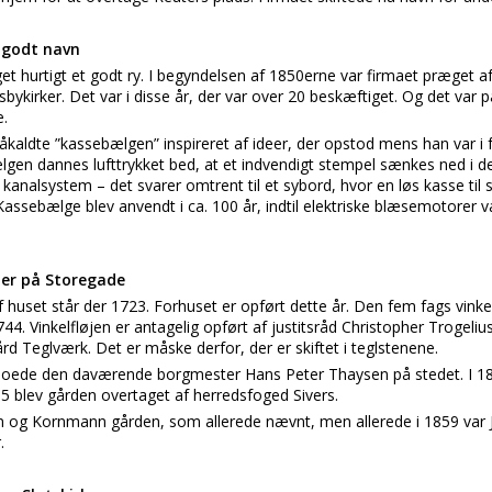
 godt navn
hurtigt et godt ry. I begyndelsen af 1850erne var firmaet præget af 
bykirker. Det var i disse år, der var over 20 beskæftiget. Og det var 
e.
kaldte ”kassebælgen” inspireret af ideer, der opstod mens han var i 
lgen dannes lufttrykket bed, at et indvendigt stempel sænkes ned i d
s kanalsystem – det svarer omtrent til et sybord, hvor en løs kasse til 
Kassebælge blev anvendt i ca. 100 år, indtil elektriske blæsemotorer 
er på Storegade
af huset står der 1723. Forhuset er opført dette år. Den fem fags vinke
. Vinkelfløjen er antagelig opført af justitsråd Christopher Trogelius 
rd Teglværk. Det er måske derfor, der er skiftet i teglstenene.
t boede den daværende borgmester Hans Peter Thaysen på stedet. I 18
5 blev gården overtaget af herredsfoged Sivers.
 og Kornmann gården, som allerede nævnt, men allerede i 1859 var
.