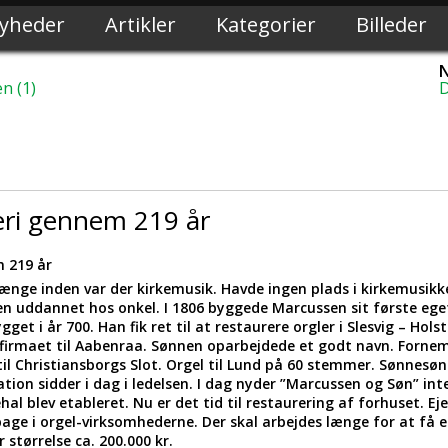
yheder
Artikler
Kategorier
Billeder
N
n (1)
D
eri gennem 219 år
 219 år
ænge inden var der kirkemusik. Havde ingen plads i kirkemusikken
en uddannet hos onkel. I 1806 byggede Marcussen sit første ege
ygget i år 700. Han fik ret til at restaurere orgler i Slesvig – Hol
de firmaet til Aabenraa. Sønnen oparbejdede et godt navn. Forne
til Christiansborgs Slot. Orgel til Lund på 60 stemmer. Sønnesø
tion sidder i dag i ledelsen. I dag nyder ”Marcussen og Søn” int
l blev etableret. Nu er det tid til restaurering af forhuset. Ej
lbage i orgel-virksomhederne. Der skal arbejdes længe for at få e
 størrelse ca. 200.000 kr.