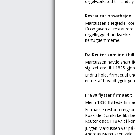
orgelværksted til ”Lindely”
Restaurationsarbejde 
Marcussen slægtede ikke s
få opgaven at restaurere 
orgelbyggerhåndværket i S
hertugdømmerne.
Da Reuter kom ind i bil
Marcussen havde snart fl
sig tættere til. I 1825 g
Endnu holdt firmaet til u
en del af hovedbygningen
I 1830 flytter firmaet t
Men i 1830 flyttede firmae
En masse restaureringsarb
Roskilde Domkirke fik i b
Reuter døde i 1847 af ko
Jürgen Marcussen var på d
Andreas Marcussen kaldt 