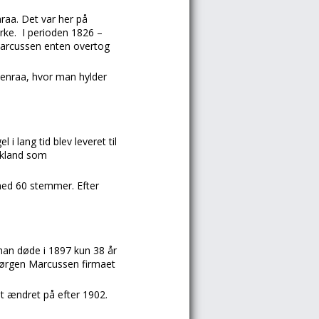
raa. Det var her på
irke. I perioden 1826 –
Marcussen enten overtog
benraa, hvor man hylder
i lang tid blev leveret til
yskland som
med 60 stemmer. Efter
han døde i 1897 kun 38 år
 Jørgen Marcussen firmaet
t ændret på efter 1902.