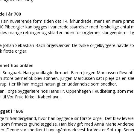
de i år 700
t i sin nuværende form siden det 14. århundrede, mens en mere primitiv
0.Pibeorgler kan bygges i varierede størrelser med forskellige antal m
des mange retninger og stilarter inden for orglernes klangverden – lig
 Johan Sebastian Bach orgelværker. De tyske orgelbyggere havde st
 flotte orgler.
nnet hos onklen
 i Snogbæk. Han grundlagde firmaet. Faren Jürgen Marcussen Reventl
 store børneflok blev sønnen, Jürgen Marcussen sat i pleje os en sl
rup. Her fik han meget naturligt en uddannelse som snedker.
 i orgelbyggerlære hos Hans Fr. Oppenhagen I Rudkøbing, som mest 
 til Vor Frue Kirke i København.
ygget i 1806
e til Sønderjylland, hvor han byggede sir første orgel. Det blev lever
r som firmaets grundlæggelse. Han blev gift med Anna Marie Andersen
n. Denne var snedker i Lundsgårdmark vest for Vester Sottrup. Senere