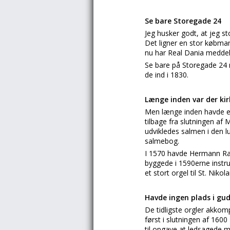
Se bare Storegade 24
Jeg husker godt, at jeg s
Det ligner en stor købma
nu har Real Dania meddelt
Se bare på Storegade 24 
de ind i 1830.
Længe inden var der ki
Men længe inden havde et
tilbage fra slutningen af
udvikledes salmen i den l
salmebog.
I 1570 havde Hermann Rap
byggede i 1590erne instru
et stort orgel til St. Nikol
Havde ingen plads i gu
De tidligste orgler akkom
først i slutningen af 1600
til opgave at ledsagede 