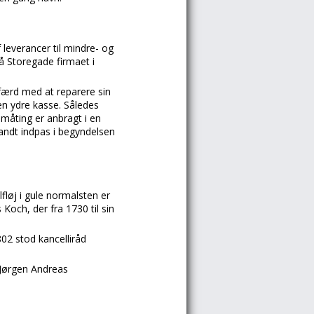
leverancer til mindre- og
på Storegade firmaet i
færd med at reparere sin
en ydre kasse. Således
småting er anbragt i en
vandt indpas i begyndelsen
lfløj i gule normalsten er
Koch, der fra 1730 til sin
02 stod kancelliråd
 Jørgen Andreas