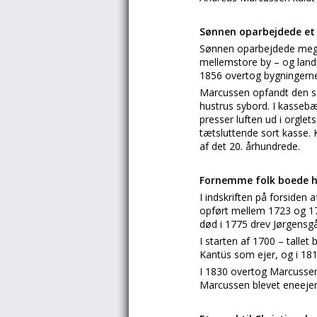
Sønnen oparbejdede et
Sønnen oparbejdede meget 
mellemstore by – og lands
1856 overtog bygningern
Marcussen opfandt den så
hustrus sybord. I kassebæ
presser luften ud i orglet
tætsluttende sort kasse. 
af det 20. århundrede.
Fornemme folk boede h
I indskriften på forsiden 
opført mellem 1723 og 1744
død i 1775 drev Jørgensgå
I starten af 1700 – talle
Kantüs som ejer, og i 181
I 1830 overtog Marcussen
Marcussen blevet eneejer