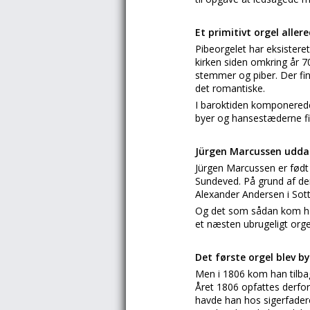
Et primitivt orgel allere
Pibeorgelet har eksistere
kirken siden omkring år 70
stemmer og piber. Der fin
det romantiske.
I baroktiden komponerede
byer og hansestæderne fik
Jürgen Marcussen udda
Jürgen Marcussen er født
Sundeved. På grund af den
Alexander Andersen i Sott
Og det som sådan kom han
et næsten ubrugeligt orgel
Det første orgel blev b
Men i 1806 kom han tilbag
Året 1806 opfattes derfo
havde han hos sigerfadere