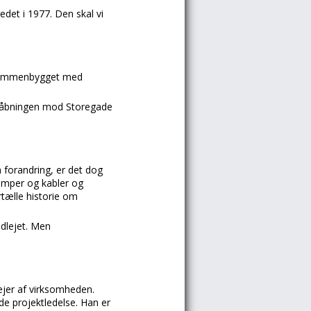
edet i 1977. Den skal vi
v sammenbygget med
ortåbningen mod Storegade
 forandring, er det dog
lamper og kabler og
rtælle historie om
udlejet. Men
jer af virksomheden.
de projektledelse. Han er