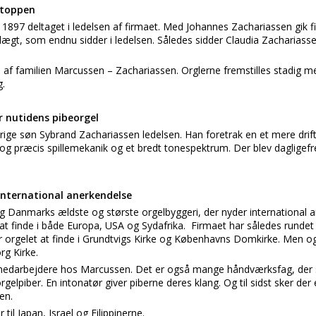
 toppen
1897 deltaget i ledelsen af firmaet. Med Johannes Zachariassen gik fir
ægt, som endnu sidder i ledelsen. Således sidder Claudia Zachariasse
n af familien Marcussen – Zachariassen. Orglerne fremstilles stadig m
g.
r nutidens pibeorgel
rige søn Sybrand Zachariassen ledelsen. Han foretrak en et mere drif
t og præcis spillemekanik og et bredt tonespektrum. Der blev daglige
international anerkendelse
g Danmarks ældste og største orgelbyggeri, der nyder international a
 at finde i både Europa, USA og Sydafrika. Firmaet har således rundet
r orgelet at finde i Grundtvigs Kirke og Københavns Domkirke. Men og
rg Kirke.
0 medarbejdere hos Marcussen. Det er også mange håndværksfag, der 
elpiber. En intonatør giver piberne deres klang. Og til sidst sker der 
en.
til Japan, Israel og Filippinerne.