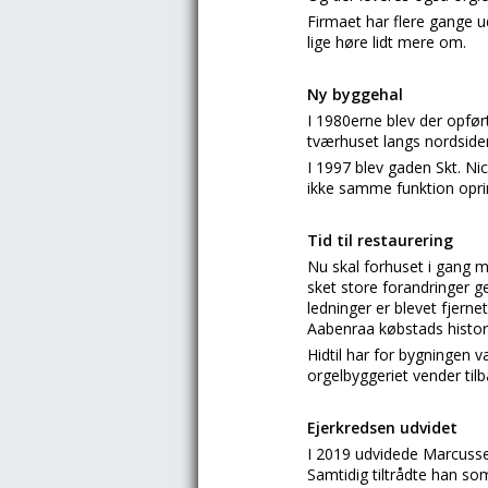
Firmaet har flere gange ud
lige høre lidt mere om.
Ny byggehal
I 1980erne blev der opfø
tværhuset langs nordside
I 1997 blev gaden Skt. N
ikke samme funktion opri
Tid til restaurering
Nu skal forhuset i gang m
sket store forandringer g
ledninger er blevet fjerne
Aabenraa købstads histor
Hidtil har for bygningen 
orgelbyggeriet vender til
Ejerkredsen udvidet
I 2019 udvidede Marcusse
Samtidig tiltrådte han so