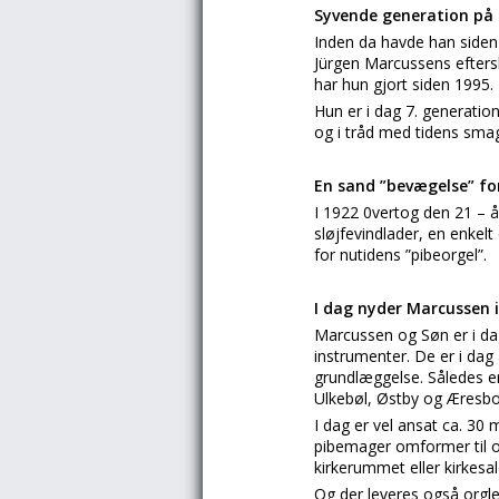
Syvende generation på
Inden da havde han siden 
Jürgen Marcussens eftersl
har hun gjort siden 1995.
Hun er i dag 7. generatio
og i tråd med tidens sma
En sand ”bevægelse” fo
I 1922 0vertog den 21 – å
sløjfevindlader, en enkel
for nutidens ”pibeorgel”.
I dag nyder Marcussen 
Marcussen og Søn er i da
instrumenter. De er i dag
grundlæggelse. Således e
Ulkebøl, Østby og Æresbo
I dag er vel ansat ca. 3
pibemager omformer til org
kirkerummet eller kirkesal
Og der leveres også orgler 