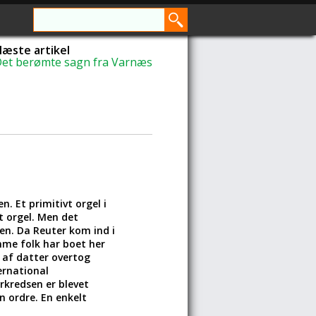
æste artikel
et berømte sagn fra Varnæs
. Et primitivt orgel i
t orgel. Men det
sten. Da Reuter kom ind i
mme folk har boet her
n af datter overtog
ernational
erkredsen er blevet
n ordre. En enkelt