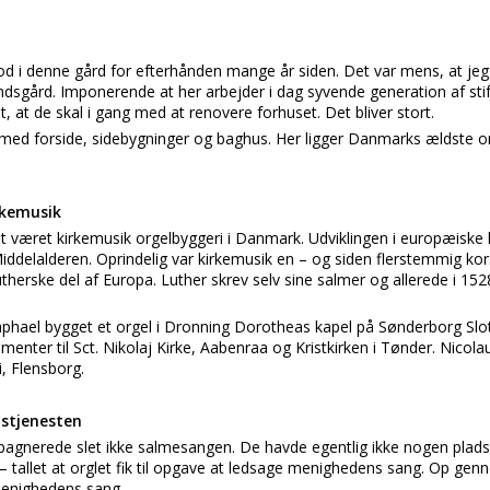
tod i denne gård for efterhånden mange år siden. Det var mens, at je
ndsgård. Imponerende at her arbejder i dag syvende generation af sti
, at de skal i gang med at renovere forhuset. Det bliver stort.
med forside, sidebygninger og baghus. Her ligger Danmarks ældste org
rkemusik
 været kirkemusik orgelbyggeri i Danmark. Udviklingen i europæisk
 Middelalderen. Oprindelig var kirkemusik en – og siden flerstemmig ko
utherske del af Europa. Luther skrev selv sine salmer og allerede i 1
hael bygget et orgel i Dronning Dorotheas kapel på Sønderborg Slo
menter til Sct. Nikolaj Kirke, Aabenraa og Kristkirken i Tønder. Nicol
ai, Flensborg.
dstjenesten
pagnerede slet ikke salmesangen. De havde egentlig ikke nogen plads 
 – tallet at orglet fik til opgave at ledsage menighedens sang. Op genn
menighedens sang.