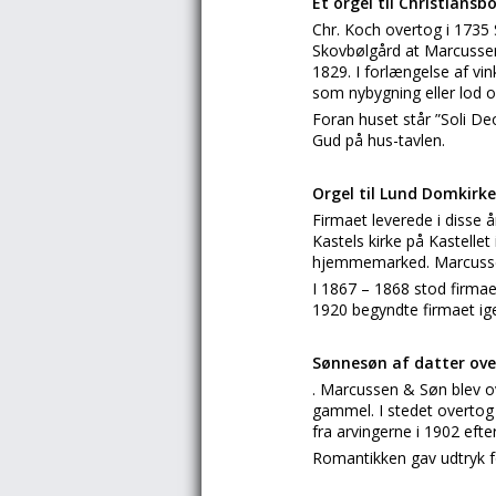
Et orgel til Christiansb
Chr. Koch overtog i 1735
Skovbølgård at Marcussen 
1829. I forlængelse af v
som nybygning eller lod 
Foran huset står ”Soli De
Gud på hus-tavlen.
Orgel til Lund Domkir
Firmaet leverede i disse år
Kastels kirke på Kastelle
hjemmemarked. Marcussen 
I 1867 – 1868 stod firma
1920 begyndte firmaet ige
Sønnesøn af datter ov
. Marcussen & Søn blev o
gammel. I stedet overtog
fra arvingerne i 1902 eft
Romantikken gav udtryk f