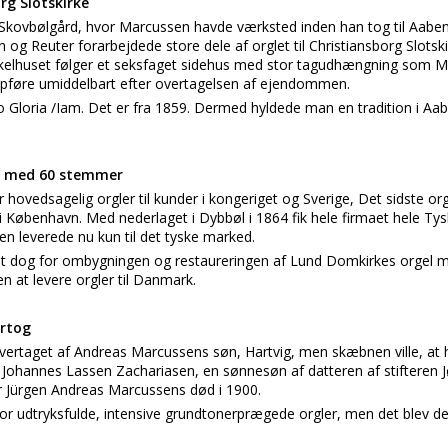
org Slotskirke
 Skovbølgård, hvor Marcussen havde værksted inden han tog til Aaben
og Reuter forarbejdede store dele af orglet til Christiansborg Slotsk
inkelhuset følger et seksfaget sidehus med stor tagudhængning som 
opføre umiddelbart efter overtagelsen af ejendommen.
o Gloria /Iam. Det er fra 1859. Dermed hyldede man en tradition i Aa
ke med 60 stemmer
 hovedsagelig orgler til kunder i kongeriget og Sverige, Det sidste orgel 
t i København. Med nederlaget i Dybbøl i 1864 fik hele firmaet hele T
leverede nu kun til det tyske marked.
et dog for ombygningen og restaureringen af Lund Domkirkes orgel 
n at levere orgler til Danmark.
ertog
vertaget af Andreas Marcussens søn, Hartvig, men skæbnen ville, at 
 Johannes Lassen Zachariasen, en sønnesøn af datteren af stifteren
er Jürgen Andreas Marcussens død i 1900.
or udtryksfulde, intensive grundtonerprægede orgler, men det blev de