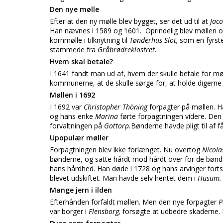
Den nye mølle
Efter at den ny mølle blev bygget, ser det ud til at
Jac
Han nævnes i 1589 og 1601. Oprindelig blev møllen 
kornmølle i tilknytning til
Tønderhus Slot,
som en fyrst
stammede fra
Gråbrødreklostret.
Hvem skal betale?
I 1641 fandt man ud af, hvem der skulle betale for m
kommunerne, at de skulle sørge for, at holde digerne 
Møllen i 1692
I 1692 var
Christopher Thöning
forpagter på møllen. H
og hans enke
Marina
førte forpagtningen videre. Den
forvaltningen på
Gottorp.
Bønderne havde pligt til af 
Upopulær møller
Forpagtningen blev ikke forlænget. Nu overtog
Nicol
bønderne, og satte hårdt mod hårdt over for de bønde
hans hårdhed. Han døde i 1728 og hans arvinger fortsatt
blevet udskiftet. Man havde selv hentet dem i
Husum.
Mange jern i ilden
Efterhånden forfaldt møllen. Men den nye forpagter
P
var borger i
Flensborg,
forsøgte at udbedre skaderne. 