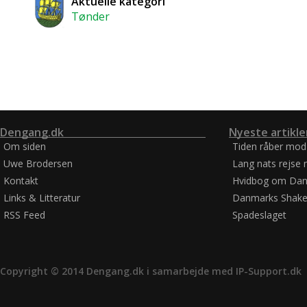
Aktuelle kategori
Tønder
Dengang.dk
Nyeste artikle
Om siden
Tiden råber mod
Uwe Brodersen
Lang nats rejse 
Kontakt
Hvidbog om Dan
Links & Litteratur
Danmarks Shake
RSS Feed
Spadeslaget
Copyright © 2014 Dengang.dk i samarbejde med
IP-Support.dk