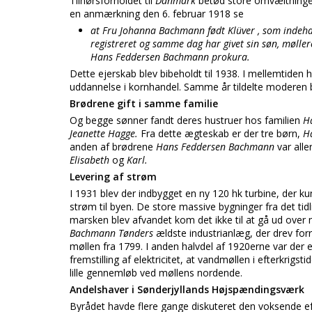
Tilhørsforholdet til
Danmark
betød store omvæltninge
en anmærkning den 6. februar 1918 se
at Fru Johanna Bachmann født Klüver , som indeh
registreret og samme dag har givet sin søn, mølle
Hans Feddersen Bachmann prokura.
Dette ejerskab blev bibeholdt til 1938. I mellemtiden
uddannelse i kornhandel. Samme år tildelte moderen
Brødrene gift i samme familie
Og begge sønner fandt deres hustruer hos familien
H
Jeanette Hagge.
Fra dette ægteskab er der tre børn,
H
anden af brødrene
Hans Feddersen Bachmann
var all
Elisabeth
og
Karl.
Levering af strøm
I 1931 blev der indbygget en ny 120 hk turbine, der k
strøm til byen. De store massive bygninger fra det tid
marsken blev afvandet kom det ikke til at gå ud over
Bachmann Tønders
ældste industrianlæg, der drev for
møllen fra 1799. I anden halvdel af 1920erne var der 
fremstilling af elektricitet, at vandmøllen i efterkrig
lille gennemløb ved møllens nordende.
Andelshaver i Sønderjyllands Højspændingsværk
Byrådet havde flere gange diskuteret den voksende eft