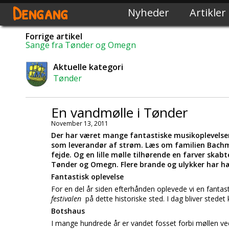
Dengang
Nyheder
Artikler
Forrige artikel
Sange fra Tønder og Omegn
Aktuelle kategori
Tønder
En vandmølle i Tønder
November 13, 2011
Der har været mange fantastiske musikoplevelser
som leverandør af strøm. Læs om familien Bachm
fejde. Og en lille mølle tilhørende en farver skab
Tønder og Omegn. Flere brande og ulykker har h
Fantastisk oplevelse
For en del år siden efterhånden oplevede vi en fanta
festivalen
på dette historiske sted. I dag bliver stedet
Botshaus
I mange hundrede år er vandet fosset forbi møllen v