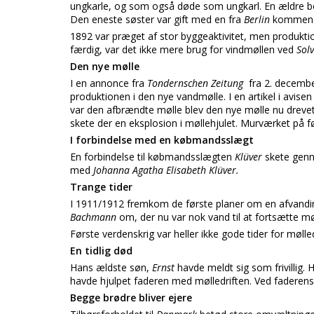
ungkarle, og som også døde som ungkarl. En ældre b
Den eneste søster var gift med en fra
Berlin
kommend
1892 var præget af stor byggeaktivitet, men produktion
færdig, var det ikke mere brug for vindmøllen ved
Solv
Den nye mølle
I en annonce fra
Tondernschen Zeitung
fra 2. decem
produktionen i den nye vandmølle. I en artikel i avisen
var den afbrændte mølle blev den nye mølle nu drevet 
skete der en eksplosion i møllehjulet. Murværket på f
I forbindelse med en købmandsslægt
En forbindelse til købmandsslægten
Klüver
skete genn
med
Johanna Agatha Elisabeth Klüver.
Trange tider
I 1911/1912 fremkom de første planer om en afvandi
Bachmann
om, der nu var nok vand til at fortsætte møl
Første verdenskrig var heller ikke gode tider for møll
En tidlig død
Hans ældste søn,
Ernst
havde meldt sig som frivillig.
havde hjulpet faderen med mølledriften. Ved faderens 
Begge brødre bliver ejere