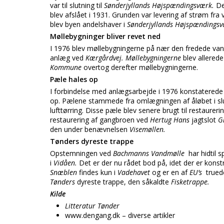
var til slutning til
Sønderjyllands Højspændingsværk.
De
blev afslået i 1931. Grunden var levering af strøm fra
blev byen andelshaver i
Sønderjyllands Højspændingsv
Møllebygninger bliver revet ned
I 1976 blev møllebygningerne på nær den fredede vandm
anlæg ved
Kærgårdvej. Møllebygningerne
blev allerede
Kommune
overtog derefter møllebygningerne.
Pæle hales op
I forbindelse med anlægsarbejde i 1976 konstaterede
op. Pælene stammede fra omlægningen af åløbet i slu
lufttørring. Disse pæle blev senere brugt til restaureri
restaurering af gangbroen ved
Hertug Hans
jagtslot
G
den under benævnelsen
Visemøllen.
Tønders dyreste trappe
Opstemningen ved
Bachmanns Vandmølle
har hidtil 
i
Vidåen.
Det er der nu rådet bod på, idet der er konst
Snæblen
findes kun i
Vadehavet
og er en af
EU’s
trued
Tønders
dyreste trappe, den såkaldte
Fisketrappe.
Kilde
Litteratur Tønder
www.dengang.dk – diverse artikler