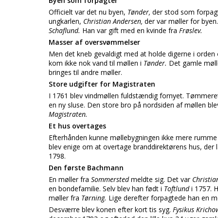
Byen som forpagter
Officielt var det nu byen,
Tønder,
der stod som forpag
ungkarlen,
Christian Andersen,
der var møller for by
Schaflund.
Han var gift med en kvinde fra
Frøslev.
Masser af oversvømmelser
Men det kneb gevaldigt med at holde digerne i orden
kom ikke nok vand til møllen i
Tønder.
Det gamle møll
bringes til andre møller.
Store udgifter for Magistraten
I 1761 blev vindmøllen fuldstændig fornyet. Tømmere
en ny sluse. Den store bro på nordsiden af møllen bl
Magistraten.
Et hus overtages
Efterhånden kunne møllebygningen ikke mere rumme e
blev enige om at overtage branddirektørens hus, der lå
1798.
Den første Bachmann
En møller fra
Sommersted
meldte sig. Det var
Christi
en bondefamilie. Selv blev han født i
Toftlund
i 1757. 
møller fra
Tørning.
Lige derefter forpagtede han en mø
Desværre blev konen efter kort tis syg.
Fysikus Krich