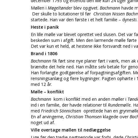
december 1793 og efterlod den lille kun 24 uger gam
Møllen i
Møgeltønder
blev opgivet.
Bachmann
havde må
Der skulle to licitationer til før
Christian Nissen Bac
startede. Han var den første i et helt familie – dynes
Heste i panik
En lille mølle var blevet oprettet ved slusen. Det var f
beskeden sum i afgift. Men den larmende mølle førte 
Det var kun et held, at hestene ikke forsvandt ned i v
Brand i 1806
Bachmann
fik ført sine nye planer ført i værk, men 
brændte det hele ned. Han måtte selv betale for gen
Han forlangte godtgørelse af forpagtningsafgiften. Me
rensningsanlæg og flere bygninger. Pagten ophørte i 
med 12 år.
Mølle – konflikt
Bachmann
kom i konflikt med en anden møller i
Tønde
ind i en familie, der havde relationer til
Rundemølle.
Ha
med
Friedrich Sönnichsen
oprettede han en grynmøll
En af arvingerne,
Christian Thomsen
klagede over
Bac
noget ud af.
Ville overtage møllen til nedlæggelse
Lige før den tredje pagtperiode var forbi, døde
Christ