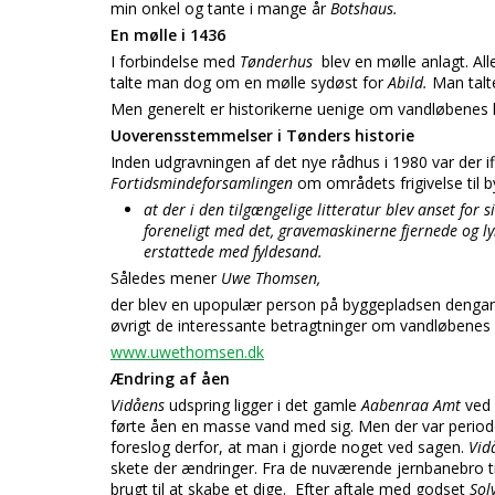
min onkel og tante i mange år
Botshaus.
En mølle i 1436
I forbindelse med
Tønderhus
blev en mølle anlagt. Al
talte man dog om en mølle sydøst for
Abild.
Man talt
Men generelt er historikerne uenige om vandløbenes h
Uoverensstemmelser i Tønders historie
Inden udgravningen af det nye rådhus i 1980 var der if
Fortidsmindeforsamlingen
om områdets frigivelse til b
at der i den tilgængelige litteratur blev anset for
foreneligt med det, gravemaskinerne fjernede og ly
erstattede med fyldesand.
Således mener
Uwe Thomsen,
der blev en upopulær person på byggepladsen denga
øvrigt de interessante betragtninger om vandløbenes
www.uwethomsen.dk
Ændring af åen
Vidåens
udspring ligger i det gamle
Aabenraa Amt
ved
førte åen en masse vand med sig. Men der var perio
foreslog derfor, at man i gjorde noget ved sagen.
Vid
skete der ændringer. Fra de nuværende jernbanebro ti
brugt til at skabe et dige. Efter aftale med godset
Sol