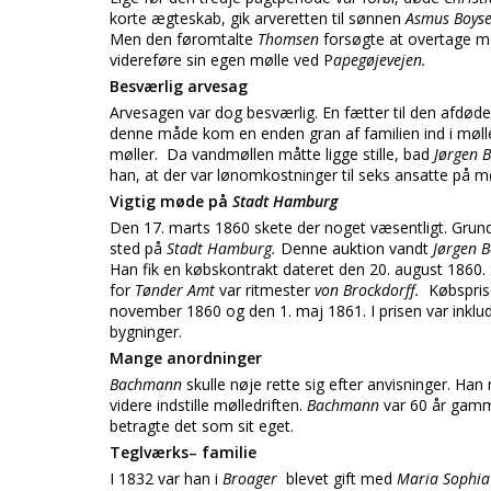
korte ægteskab, gik arveretten til sønnen
Asmus Boys
Men den føromtalte
Thomsen
forsøgte at overtage m
videreføre sin egen mølle ved P
apegøjevejen.
Besværlig arvesag
Arvesagen var dog besværlig. En fætter til den afdøde k
denne måde kom en enden gran af familien ind i mølled
møller. Da vandmøllen måtte ligge stille, bad
Jørgen
han, at der var lønomkostninger til seks ansatte på m
Vigtig møde på
Stadt Hamburg
Den 17. marts 1860 skete der noget væsentligt. Grunde
sted på
Stadt Hamburg.
Denne auktion vandt
Jørgen 
Han fik en købskontrakt dateret den 20. august 1860.
for
Tønder Amt
var ritmester
von Brockdorff.
Købsprise
november 1860 og den 1. maj 1861. I prisen var inklu
bygninger.
Mange anordninger
Bachmann
skulle nøje rette sig efter anvisninger. H
videre indstille mølledriften.
Bachmann
var 60 år gamm
betragte det som sit eget.
Teglværks– familie
I 1832 var han i
Broager
blevet gift med
Maria Sophia