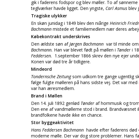
gik i faderens fodspor og blev møller. To af sønnerne 
teglværker havde ligget. Den yngste,
Carl Asmus
blev
Tragiske ulykker
En skøn junidag i 1849 blev den niårige
Heinrich Fried
Bachmann
mistede et familiemedlem nær deres arbej
Købekontrakt underskrives
Den ældste søn af
Jørgen Bachmann
var til minde om
Bachmann.
Han var blevet født på møllen i
Tønder
i 1
Feddersen.
1.september 1866 skrev den nye ejer under
Konen var død tre år tidligere.
Mindeord
Tondernsche Zeitung
som udkom tre gange ugentlig sk
følge fulgte mølleren på hans sidste vej. Det var me
var han æresmedlem.
Brand i Møllen
Den 14. juli 1892 genlød
Tønder
af hornmusik og tromm
Den ene af vandmøllerne stod i brand. Brandvæsnet il
brandfolkene havde ikke en chance.
Stor byggeaktivitet
Hans Feddersen Bachmann
havde efter faderens død 
moderne mølle. Der var dog store problemer. Hans far