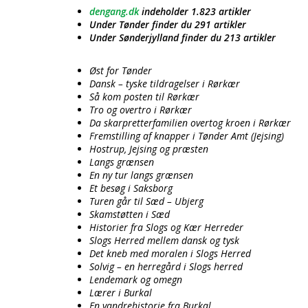
dengang.dk
indeholder 1.823 artikler
Under Tønder finder du 291 artikler
Under Sønderjylland finder du 213 artikler
Øst for Tønder
Dansk – tyske tildragelser i Rørkær
Så kom posten til Rørkær
Tro og overtro i Rørkær
Da skarpretterfamilien overtog kroen i Rørkær
Fremstilling af knapper i Tønder Amt (Jejsing)
Hostrup, Jejsing og præsten
Langs grænsen
En ny tur langs grænsen
Et besøg i Saksborg
Turen går til Sæd – Ubjerg
Skamstøtten i Sæd
Historier fra Slogs og Kær Herreder
Slogs Herred mellem dansk og tysk
Det kneb med moralen i Slogs Herred
Solvig – en herregård i Slogs herred
Lendemark og omegn
Lærer i Burkal
En vandrehistorie fra Burkal