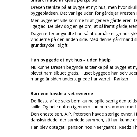
Dresen tænkte på at bygge et nyt hus, men hvor skul
byggepladsen. Det var lige uden for gårdejer Kresten 
Men byggeriet ville komme til at genere gårdejeren. D
ligeglad. De blev dog enige om, at såfremt gårdejeren 
Dagen efter begyndte han så at opmåle et grundstykke
vinduerne på den anden side. Med denne gårdmand slut
grundstykke i tilgift.
Han byggede et nyt hus – uden hjælp
Nu kunne Dresen begynde at tænke på at bygge et nyt
blevet ham tilbudt gratis. Huset byggede han selv ude
mange år siden undertegnede har været i Rørkær.
Børnene havde arvet evnerne
De fleste af de seks børn kunne spille særlig den æ
spille. Og hele natten igennem sad hun sammen med sin
Den eneste søn, A.P. Petersen havde særlige evner. 
dansksindede, der samlede sammen, så han kunne dra
Han blev optaget i pension hos Neergaards, Reedz Tho