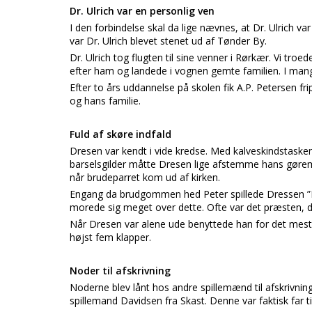
Dr. Ulrich var en personlig ven
I den forbindelse skal da lige nævnes, at Dr. Ulrich va
var Dr. Ulrich blevet stenet ud af Tønder By.
Dr. Ulrich tog flugten til sine venner i Rørkær. Vi troe
efter ham og landede i vognen gemte familien. I man
Efter to års uddannelse på skolen fik A.P. Petersen f
og hans familie.
Fuld af skøre indfald
Dresen var kendt i vide kredse. Med kalveskindstaske
barselsgilder måtte Dresen lige afstemme hans gørem
når brudeparret kom ud af kirken.
Engang da brudgommen hed Peter spillede Dressen ”D
morede sig meget over dette. Ofte var det præsten, de
Når Dresen var alene ude benyttede han for det mest
højst fem klapper.
Noder til afskrivning
Noderne blev lånt hos andre spillemænd til afskrivning
spillemand Davidsen fra Skast. Denne var faktisk far 