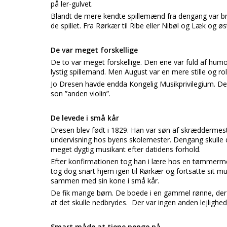
på ler-gulvet.
Blandt de mere kendte spillemænd fra dengang var b
de spillet. Fra Rørkær til Ribe eller Nibøl og Læk og øs
De var meget forskellige
De to var meget forskellige. Den ene var fuld af hum
lystig spillemand. Men August var en mere stille og rol
Jo Dresen havde endda Kongelig Musikprivilegium. De
son ”anden violin”.
De levede i små kår
Dresen blev født i 1829. Han var søn af skræddermeste
undervisning hos byens skolemester. Dengang skulle de
meget dygtig musikant efter datidens forhold.
Efter konfirmationen tog han i lære hos en tømmerme
tog dog snart hjem igen til Rørkær og fortsatte sit m
sammen med sin kone i små kår.
De fik mange børn. De boede i en gammel rønne, der t
at det skulle nedbrydes. Der var ingen anden lejlighe
Smart måde at tjene penge på