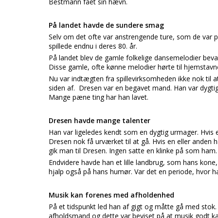
Bestmann fået sin hævn.
På landet havde de sundere smag
Selv om det ofte var anstrengende ture, som de var p
spillede endnu i deres 80. år.
På landet blev de gamle folkelige dansemelodier bev
Disse gamle, ofte kønne melodier hørte til hjemsta
Nu var indtægten fra spillevirksomheden ikke nok til 
siden af. Dresen var en begavet mand. Han var dygtig t
Mange pæne ting har han lavet.
Dresen havde mange talenter
Han var ligeledes kendt som en dygtig urmager. Hvis 
Dresen nok få urværket til at gå. Hvis en eller anden 
gik man til Dresen. Ingen satte en klinke på som ham.
Endvidere havde han et lille landbrug, som hans kon
hjalp også på hans humør. Var det en periode, hvor han
Musik kan forenes med afholdenhed
På et tidspunkt led han af gigt og måtte gå med stok.
afholdsmand og dette var beviset på at musik godt 