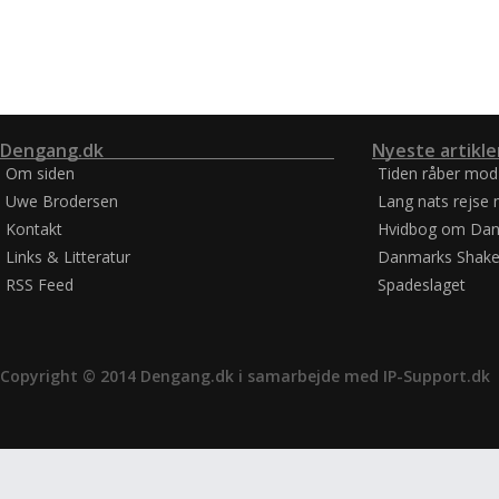
Dengang.dk
Nyeste artikle
Om siden
Tiden råber mod
Uwe Brodersen
Lang nats rejse 
Kontakt
Hvidbog om Dan
Links & Litteratur
Danmarks Shake
RSS Feed
Spadeslaget
Copyright © 2014 Dengang.dk i samarbejde med
IP-Support.dk