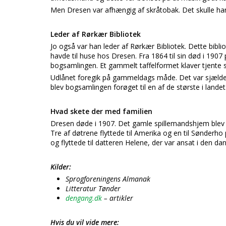
Men Dresen var afhængig af skråtobak. Det skulle han
Leder af Rørkær Bibliotek
Jo også var han leder af Rørkær Bibliotek. Dette bibli
havde til huse hos Dresen. Fra 1864 til sin død i 1907
bogsamlingen. Et gammelt taffelformet klaver tjente
Udlånet foregik på gammeldags måde. Det var sjældent
blev bogsamlingen forøget til en af de største i landet
Hvad skete der med familien
Dresen døde i 1907. Det gamle spillemandshjem blev sol
Tre af døtrene flyttede til Amerika og en til Sønderho 
og flyttede til datteren Helene, der var ansat i den 
Kilder:
Sprogforeningens Almanak
Litteratur Tønder
dengang.dk
– artikler
Hvis du vil vide mere: