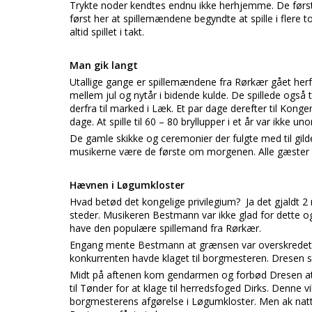
Trykte noder kendtes endnu ikke herhjemme. De første 
først her at spillemændene begyndte at spille i flere t
altid spillet i takt.
Man gik langt
Utallige gange er spillemændene fra Rørkær gået herf
mellem jul og nytår i bidende kulde. De spillede også ti
derfra til marked i Læk. Et par dage derefter til Konge
dage. At spille til 60 – 80 bryllupper i et år var ikke uno
De gamle skikke og ceremonier der fulgte med til gild
musikerne være de første om morgenen. Alle gæster sk
Hævnen i Løgumkloster
Hvad betød det kongelige privilegium? Ja det gjaldt 2 
steder. Musikeren Bestmann var ikke glad for dette og
have den populære spillemand fra Rørkær.
Engang mente Bestmann at grænsen var overskredet. D
konkurrenten havde klaget til borgmesteren. Dresen s
Midt på aftenen kom gendarmen og forbød Dresen at 
til Tønder for at klage til herredsfoged Dirks. Den
borgmesterens afgørelse i Løgumkloster. Men ak natte