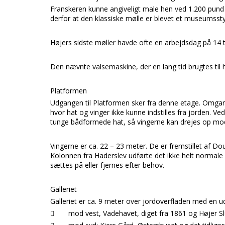
Franskeren
kunne angiveligt male hen ved 1.200 pund k
derfor at den klassiske mølle er blevet et museumsst
Højers
sidste møller havde ofte en arbejdsdag på 14 ti
Den nævnte valsemaskine, der en lang tid brugtes til ha
Platformen
Udgangen til
Platformen
sker fra denne etage.
Omgang
hvor
hat og vinger
ikke kunne indstilles fra jorden. Ve
tunge bådformede
hat,
så vingerne kan drejes op mod
Vingerne
er ca. 22 – 23 meter. De er fremstillet af
Dou
Kolonnen
fra
Haderslev
udførte det ikke helt normal
sættes på eller fjernes efter behov.
Galleriet
Galleriet
er ca. 9 meter over jordoverfladen med en uds

mod vest, Vadehavet, diget fra 1861 og Højer S