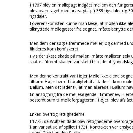
I 1707 blev en møllepagt indgået mellem den funger
blev overdraget med arveafgift på 339 rigsdaler og 30 s
rigsdaler.
I overenskomsten kunne man læse, at møllen ikke alen
tilknyttede møllegæster fra sognet, måtte benytte den.
Men dem der søgte fremmede møller, og dermed unddro
fik deres korn konfiskeret.
Hvis der skete skade på møllen, måtte mølleren selv 
støtte såfremt skaden var sket i tilfælde af
lynnedsla
Med denne kontrakt var
Højer Mølle
ikke alene sogne
tilhørte
Højer herred
forpligtet til at lade sit korn m
Ballum.
Men det lader til, at man allerede i
Ballum
hav
En ansøgning fra de møllesøgende i
Emmerlev, Hjerp
bestemt sum til mølleforpagteren i
Højer,
blev afslået
Enken overtog rettighederne
I 1773, da
Wulfsen
døde blev rettighederne overdraget
Han var sat ud af spillet i 1721. Kontrakten var ens
konge
Christian den Sjette.