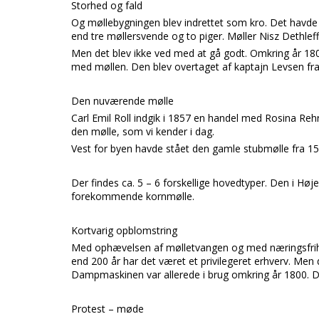
Storhed og fald
Og møllebygningen blev indrettet som kro. Det havde 
end tre møllersvende og to piger. Møller
Nisz Dethlef
Men det blev ikke ved med at gå godt. Omkring år 1
med møllen. Den blev overtaget af kaptajn
Levsen
fr
Den nuværende mølle
Carl Emil Roll
indgik i 1857 en handel med
Rosina Reh
den mølle, som vi kender i dag.
Vest for byen havde stået den gamle stubmølle fra 150
Der findes ca. 5 – 6 forskellige hovedtyper. Den i
Høj
forekommende kornmølle.
Kortvarig opblomstring
Med ophævelsen af mølletvangen og med næringsfrihe
end 200 år har det været et privilegeret erhverv. Men
Dampmaskinen var allerede i brug omkring år 1800. Den
Protest – møde