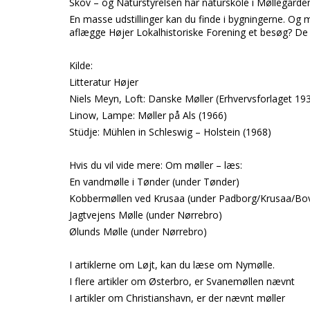
Skov – og Naturstyrelsen
har naturskole i
Møllegården
En masse udstillinger kan du finde i bygningerne. Og m
aflægge
Højer Lokalhistoriske Forening
et besøg? De 
Kilde:
Litteratur Højer
Niels Meyn, Loft: Danske Møller (Erhvervsforlaget 19
Linow, Lampe: Møller på Als (1966)
Stüdje: Mühlen in Schleswig – Holstein (1968)
Hvis du vil vide mere:
Om møller – læs:
En vandmølle i Tønder (under Tønder)
Kobbermøllen ved Krusaa (under Padborg/Krusaa/Bo
Jagtvejens Mølle (under Nørrebro)
Ølunds Mølle (under Nørrebro)
I artiklerne om Løjt, kan du læse om Nymølle.
I flere artikler om Østerbro, er Svanemøllen nævnt
I artikler om Christianshavn, er der nævnt møller