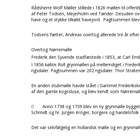
Rådsherre
Wolf Møller
stillede i 1826 møllen til offen
af
Peter Todsen, Mejerholm
ved
Tønder.
Desuden ov
have og et stykke tilkøbt havejord. Pagtsummen blev sa
Todsens
fætter,
Andreas
overtog allerede tre år eft
Overtog Nørremølle
Frederik den Syvende
stadfæstede i 1853, at
Carl Emi
I 1856 købte
Roll
grynmøllen på mellemdiget i
Freder
rigsdaler. Pagtsummen var 202 rigsdaler.
Thor Strate
En anden stubmølle havde stået i
Gammel Frederiks
af den gamle kogssluse, og blev kendt som
Nørremøl

Anno 1738 og 1739 blev en ny grynmølle bygget 
Schmidt og hr. Jürgen Kröger, borgere og handelsfolk 
Det var selvfølgelig en hollandsk mølle og en grynmøll