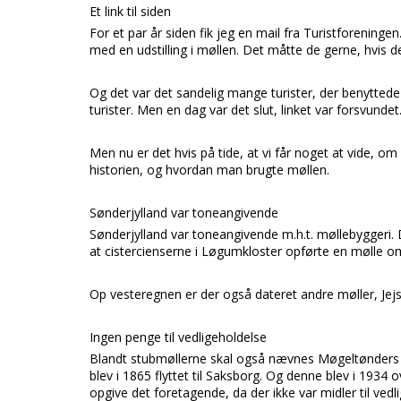
Et link til siden
For et par år siden fik jeg en mail fra
Turistforeningen
med en udstilling i møllen. Det måtte de gerne, hvis de
Og det var det sandelig mange turister, der benytted
turister. Men en dag var det slut, linket var forsvundet
Men nu er det hvis på tide, at vi får noget at vide, o
historien, og hvordan man brugte møllen.
Sønderjylland var toneangivende
Sønderjylland v
ar toneangivende m.h.t. møllebyggeri.
at
cistercienserne
i
Løgumkloster
opførte en mølle om
Op vesteregnen er der også dateret andre møller,
Jej
Ingen penge til vedligeholdelse
Blandt stubmøllerne skal også nævnes
Møgeltønder
blev i 1865 flyttet til
Saksborg.
Og denne blev i 1934 o
opgive det foretagende, da der ikke var midler til vedl