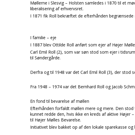
Møllerne i
Slesvig – Holsten
samledes i 1870 til et mø
liberalisering af erhvervsret.
I 1871 fik
Roll
bekræftet de efterhånden begrænsede re
I familie – eje
I 1887 blev
Ottilde Roll
anført som ejer af
Højer Mølle
Carl Emil Roll (2),
som var søn
stod som ejer i tidsr
til
Søndergårde.
Derfra og til 1948 var det
Carl Emil Roll (3),
der stod s
Fra 1948 – 1974 var det
Bernhard Roll
og
Jacob Schm
En fond til bevarelse af møllen
Efterhånden forfaldt møllen mere og mere. Den stod ti
kunnet redde den, hvis ikke en kreds af aktive
Højer –
til Højer Mølles Bevarelse.
Initiativet blev bakket op af den lokale sparekasse og