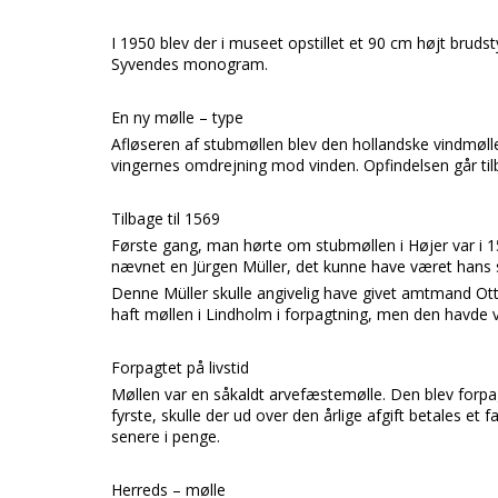
I 1950 blev der i museet opstillet et 90 cm højt bru
Syvendes
monogram.
En ny mølle – type
Afløseren af stubmøllen blev den hollandske vindmøll
vingernes omdrejning mod vinden. Opfindelsen går tilb
Tilbage til 1569
Første gang, man hørte om stubmøllen i
Højer
var i 
nævnet en
Jürgen Müller,
det kunne have været hans 
Denne
Müller
skulle angivelig have givet
amtmand Otto
haft møllen i
Lindholm
i forpagtning, men den havde
Forpagtet på livstid
Møllen var en såkaldt
arvefæstemølle.
Den blev forpag
fyrste, skulle der ud over den årlige afgift betales et f
senere i penge.
Herreds – mølle