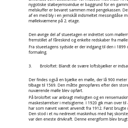
nygotiske støbejernsvindue er baggrund for en gammel
melskuffer er bevaret sammen med pengekassen. De
af en med bly i en jernskål indsmeltet messingdåse m
møllekværnene på 2. etage.
Den øvrige del af stueetagen er indrettet som møllem
fremstillet af fåreskind og enkelte redskaber fra mø
Fra stueetagens sydside er der indgang til den i 1899
formaling.
3.
Broloftet:
Blandt de svære loftsbjælker er indsa
Der findes også en bjælke en mølle, der lå 900 mete
tilbage til 1569. Den måtte genopføres efter den store
nuværende mølle blev opført.
På broloftet var anbragt
melsigten
og en
rensemaski
maskestørrelser i melsigterne. I 1920 gik man over ti
har som nævnt været anvendt fra 1912. Først brugte
Den stod i et nu nedrevet maskinhus med høj skorsten
var den eneste drivkraft. Denne energiform blev brugt i