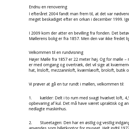
Endnu en renovering
I efteråret 2004 fandt man frem til, at det var nødven
meget beskadiget efter en orkan i december 1999. Ig
I 2009 kom der atter en bevilling fra fonden. Det betø
Møllerens bolig er fra 1857. Men den var ikke fredet
Velkommen til en rundvisning
Højer Mølle
fra 1857 er 22 meter høj. Og for
mølle –
er med omgang og overtræk, det vil sige at kværnern
hat,
lrisloft, mezzaninloft, kværnlæoft, broloft, butik
Vi prøver at gå en tur rundt i møllen, velkommen til:
1.
kælder:
Delt i to rum med svagt hvælvet loft, 4
opbevaring af kul. Det må have været upraktisk og ans
nedlagte maskinhus.
2.
Stueetagen:
Den har en østlig og vestlig indgan
anvendes som billetkontor for museet. Helt indtil 1972