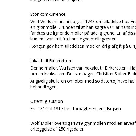
Stor komkurrence
Wulf Wulfsen jun.
ansøgte i 1748 om tilladelse hos
Fr
en
grønmølle.
Grunden til at han søgte var, at hans in
fandtes tre lignende møller
på adelig grund.
En af dis
kun en kvart mil fra hans egne møllegæster.
Kongen gav ham tilladelsen mod en årlig afgift på 8 ri
Inkaldt til Birkeretten
Denne møller,
Wulfsen
var indkaldt til
Birkeretten
i
Hø
om en kvaksalver. Det var bager,
Christian Sibber Fe
Angivelig skulle en
omløber med soldatertøj
have hæl
behandlingen.
Offentlig auktion
Fra 1810 til 1817 hed forpagteren
Jens Bojsen.
Wolf Møller
overtog i 1819
grynmøllen
mod en
arveaf
erlæggelse af 250 rigsdaler.