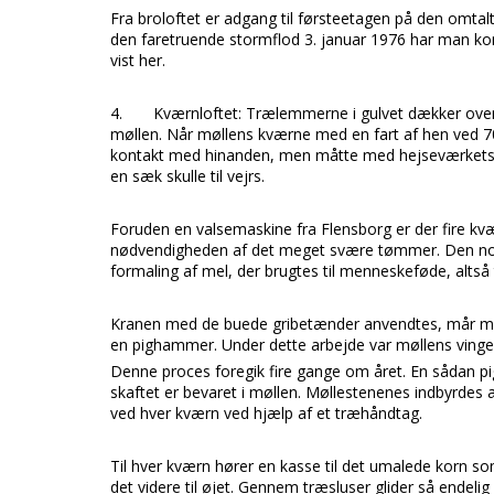
Fra broloftet er adgang til førsteetagen på den omtal
den faretruende stormflod 3. januar 1976 har man ko
vist her.
4.
Kværnloftet:
Trælemmerne i gulvet dækker over 
møllen. Når møllens kværne med en fart af hen ved 7
kontakt med hinanden, men måtte med hejseværkets reb
en sæk skulle til vejrs.
Foruden en valsemaskine fra
Flensborg
er der fire k
nødvendigheden af det meget svære tømmer. Den n
formaling af mel, der brugtes til menneskeføde, altså t
Kranen med de buede gribetænder anvendtes, mår møl
en
pighammer.
Under dette arbejde var møllens vinger n
Denne proces foregik fire gange om året. En sådan p
skaftet er bevaret i møllen. Møllestenenes indbyrdes
ved hver kværn ved hjælp af et træhåndtag.
Til hver kværn hører en kasse til det umalede korn so
det videre til
øjet.
Gennem træsluser glider så endelig