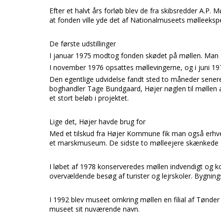
Efter et halvt års forløb blev de fra skibsredder
A.P. M
at fonden ville yde det af
Nationalmuseets
mølleekspe
De første udstillinger
I januar 1975 modtog fonden skødet på møllen. Man gi
I november 1976 opsattes møllevingerne, og i juni 197
Den egentlige udvidelse fandt sted to måneder sener
boghandler
Tage Bundgaard, Højer
nøglen til møllen 
et stort beløb i projektet.
Lige det, Højer havde brug for
Med et tilskud fra
Højer Kommune
fik man også erhv
et
marskmuseum.
De sidste to mølleejere skænkede 
I løbet af 1978 konserveredes møllen indvendigt og 
overvældende besøg af turister og lejrskoler. Bygning
I 1992 blev museet omkring møllen en filial af
Tønder
museet sit nuværende navn.