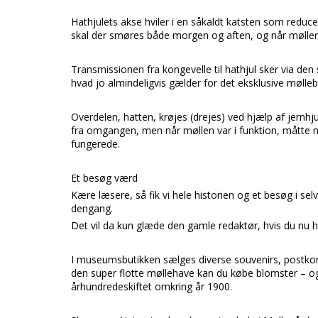
Hathjulets
akse hviler i en såkaldt katsten som reduc
skal der smøres både morgen og aften, og når møllen b
Transmissionen fra
kongevelle
til
hathjul
sker via den
hvad jo almindeligvis gælder for det eksklusive mølle
Overdelen,
hatten, krøjes (drejes)
ved hjælp af
jernhj
fra omgangen, men når møllen var i funktion, måtte møl
fungerede.
Et besøg værd
Kære læsere, så fik vi hele historien og et besøg i selv
dengang.
Det vil da kun glæde den gamle redaktør, hvis du nu ha
I museumsbutikken sælges diverse souvenirs, postkort 
den super flotte møllehave kan du købe blomster – og
århundredeskiftet omkring år 1900.