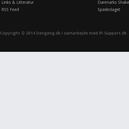
Links & Litteratur
Danmarks Shake
RSS Feed
Spadeslaget
Copyright © 2014 Dengang.dk i samarbejde med
IP-Support.dk