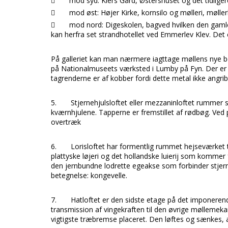

mod syd: Kiers Gård, Østershuset og det tidlige

mod øst: Højer Kirke, kornsilo og mølleri, møll

mod nord: Digeskolen, bagved hvilken den gamle
kan herfra set strandhotellet ved Emmerlev Klev. Det e
På
galleriet
kan man nærmere iagttage møllens nye be
på
Nationalmuseets
værksted i
Lumby
på
Fyn.
Der er
tagrenderne er af kobber fordi dette metal ikke angri
5.
Stjernehjulsloftet
eller
mezzaninloftet
rummer so
kværnhjulene. Tapperne er fremstillet af rødbøg. Ve
overtræk
6.
Lorisloftet
har formentlig rummet hejseværket t
plattyske
løjeri
og det hollandske
luierij
som kommer f
den jernbundne lodrette egeakse som forbinder
stjer
betegnelse:
kongevelle.
7.
Hatloftet
er den sidste etage på det imponeren
transmission af vingekraften til den øvrige mølleme
vigtigste træbremse placeret. Den løftes og sænkes, a