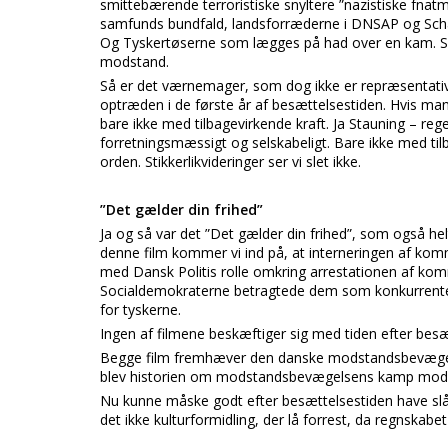
smittebærende terroristiske snyltere ”nazistiske fnat
samfunds bundfald, landsforræderne i DNSAP og Schalb
Og Tyskertøserne som lægges på had over en kam. Så f
modstand.
Så er det værnemager, som dog ikke er repræsentativ
optræden i de første år af besættelsestiden. Hvis man
bare ikke med tilbagevirkende kraft. Ja Stauning – re
forretningsmæssigt og selskabeligt. Bare ikke med til
orden. Stikkerlikvideringer ser vi slet ikke.
”Det gælder din frihed”
Ja og så var det ”Det gælder din frihed”, som også hel
denne film kommer vi ind på, at interneringen af kom
med Dansk Politis rolle omkring arrestationen af kommun
Socialdemokraterne betragtede dem som konkurrenter. 
for tyskerne.
Ingen af filmene beskæftiger sig med tiden efter besæ
Begge film fremhæver den danske modstandsbevægels
blev historien om modstandsbevægelsens kamp mod 
Nu kunne måske godt efter besættelsestiden have slået
det ikke kulturformidling, der lå forrest, da regnskabet