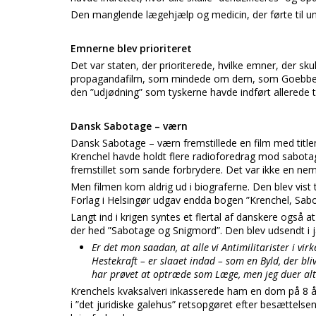
Den manglende lægehjælp og medicin, der førte til un
Emnerne blev prioriteret
Det var staten, der prioriterede, hvilke emner, der sk
propagandafilm, som mindede om dem, som Goebbels h
den ”udjødning” som tyskerne havde indført allerede tid
Dansk Sabotage – værn
Dansk Sabotage – værn fremstillede en film med title
Krenchel havde holdt flere radioforedrag mod sabota
fremstillet som sande forbrydere. Det var ikke en nem
Men filmen kom aldrig ud i biograferne. Den blev vist
Forlag i Helsingør udgav endda bogen ”Krenchel, Sab
Langt ind i krigen syntes et flertal af danskere også
der hed ”Sabotage og Snigmord”. Den blev udsendt i j
Er det mon saadan, at alle vi Antimilitarister i vi
Hestekraft – er slaaet indad – som en Byld, der bli
har prøvet at optræde som Læge, men jeg duer altsa
Krenchels kvaksalveri inkasserede ham en dom på 8 å
i ”det juridiske galehus” retsopgøret efter besættels