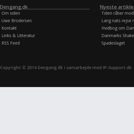
Dengang.dk
Nyeste artikle
Om siden
Tiden råber mod
Uwe Brodersen
Lang nats rejse 
Kontakt
Hvidbog om Dan
Links & Litteratur
Danmarks Shake
RSS Feed
Spadeslaget
Copyright © 2014 Dengang.dk i samarbejde med
IP-Support.dk