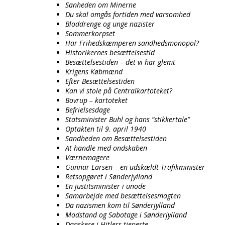
Sanheden om Minerne
Du skal omgås fortiden med varsomhed
Bloddrenge og unge nazister
Sommerkorpset
Har Frihedskæmperen sandhedsmonopol?
Historikernes besættelsestid
Besættelsestiden – det vi har glemt
Krigens Købmænd
Efter Besættelsestiden
Kan vi stole på Centralkartoteket?
Bovrup – kartoteket
Befrielsesdage
Statsminister Buhl og hans ”stikkertale”
Optakten til 9. april 1940
Sandheden om Besættelsestiden
At handle med ondskaben
Værnemagere
Gunnar Larsen – en udskældt Trafikminister
Retsopgøret i Sønderjylland
En justitsminister i unode
Samarbejde med besættelsesmagten
Da nazismen kom til Sønderjylland
Modstand og Sabotage i Sønderjylland
Danskere i Hitlers tjeneste