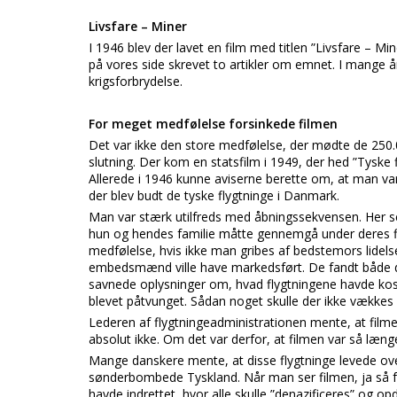
Livsfare – Miner
I 1946 blev der lavet en film med titlen ”Livsfare – Min
på vores side skrevet to artikler om emnet. I mange 
krigsforbrydelse.
For meget medfølelse forsinkede filmen
Det var ikke den store medfølelse, der mødte de 250.0
slutning. Der kom en statsfilm i 1949, der hed ”Tyske 
Allerede i 1946 kunne aviserne berette om, at man var 
der blev budt de tyske flygtninge i Danmark.
Man var stærk utilfreds med åbningssekvensen. Her se
hun og hendes familie måtte gennemgå under deres fl
medfølelse, hvis ikke man gribes af bedstemors lidels
embedsmænd ville have markedsført. De fandt både d
savnede oplysninger om, hvad flygtningene havde ko
blevet påtvunget. Sådan noget skulle der ikke vækkes
Lederen af flygtningeadministrationen mente, at fil
absolut ikke. Om det var derfor, at filmen var så læng
Mange danskere mente, at disse flygtninge levede over
sønderbombede Tyskland. Når man ser filmen, ja så få
havde indrettet, hvor alle skulle ”denazificeres” og op