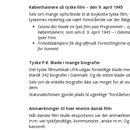
Københavnere så tyske film – den 9. april 1945
Selv om mange opfordrede til at boykotte tyske film, va
tyskernes nederlag var nært forestående var der ifølge
Casino-Bio havde en tysk film paa Programmet – og 
Københavnere, som selv d. 9. april 1945 – i Danm
tyske Film.
Frihedskæmpere fik dog afbrudt Forestillingerne e
for humant.
Tyske P.R. Blade i mange biografer
Det tyske filmselskab UFA udgav forskellige blade 
blandt 342 biografer i Danmark. Og de sidste blade 
Selv om de enkelte biografer ikke var meget for at vise
dem.
Statsradiofonien gjorde plads til ugentlige ”forståel
Anmærkninger til hver eneste dansk film
Når danske film skulle eksporteres var der anmærkning
m.m. var tyskfjendtlige, kommunister, ariske m.m. Og
kasseret.