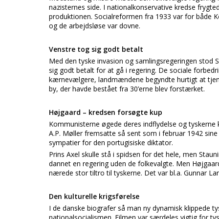
nazisternes side. I nationalkonservative kredse fryg
produktionen. Socialreformen fra 1933 var for både Ko
og de arbejdsløse var dovne.
Venstre tog sig godt betalt
Med den tyske invasion og samlingsregeringen stod Sta
sig godt betalt for at gå i regering. De sociale forbedr
kærnevælgere, landmændene begyndte hurtigt at tjene
by, der havde bestået fra 30’erne blev forstærket.
Højgaard – kredsen forsøgte kup
Kommunisterne øgede deres indflydelse og tyskerne k
A.P. Møller fremsatte så sent som i februar 1942 sine
sympatier for den portugisiske diktator.
Prins Axel skulle stå i spidsen for det hele, men Stauni
dannet en regering uden de folkevalgte. Men Højgaard f
nærede stor tiltro til tyskerne. Det var bl.a. Gunnar L
Den kulturelle krigsførelse
I de danske biografer så man ny dynamisk klippede tys
nationalsocialismen. Filmen var særdeles vigtig for tys