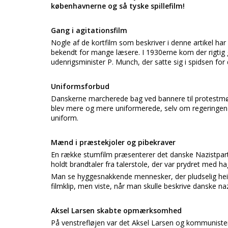
københavnerne og så tyske spillefilm!
Gang i agitationsfilm
Nogle af de kortfilm som beskriver i denne artikel har 
bekendt for mange læsere. I 1930erne kom der rigtig 
udenrigsminister P. Munch, der satte sig i spidsen for 
Uniformsforbud
Danskerne marcherede bag ved bannere til protestmø
blev mere og mere uniformerede, selv om regeringen a
uniform.
Mænd i præstekjoler og pibekraver
En række stumfilm præsenterer det danske Nazistparti
holdt brandtaler fra talerstole, der var prydret med 
Man se hyggesnakkende mennesker, der pludselig hei
filmklip, men viste, når man skulle beskrive danske naz
Aksel Larsen skabte opmærksomhed
På venstrefløjen var det Aksel Larsen og kommunister