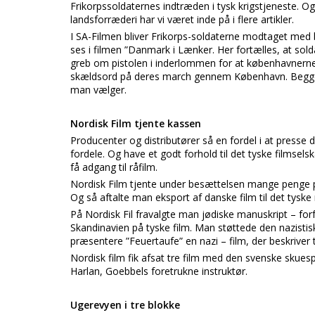
Frikorpssoldaternes indtræden i tysk krigstjeneste. O
landsforræderi har vi været inde på i flere artikler.
I SA-Filmen bliver Frikorps-soldaterne modtaget m
ses i filmen ”Danmark i Lænker. Her fortælles, at so
greb om pistolen i inderlommen for at københavnerne
skældsord på deres march gennem København. Begge fre
man vælger.
Nordisk Film tjente kassen
Producenter og distributører så en fordel i at presse 
fordele. Og have et godt forhold til det tyske film
få adgang til råfilm.
Nordisk Film tjente under besættelsen mange penge på
Og så aftalte man eksport af danske film til det tyske
På Nordisk Fil fravalgte man jødiske manuskript – forfa
Skandinavien på tyske film. Man støttede den nazisti
præsentere ”Feuertaufe” en nazi – film, der beskriver 
Nordisk film fik afsat tre film med den svenske skuesp
Harlan, Goebbels foretrukne instruktør.
Ugerevyen i tre blokke