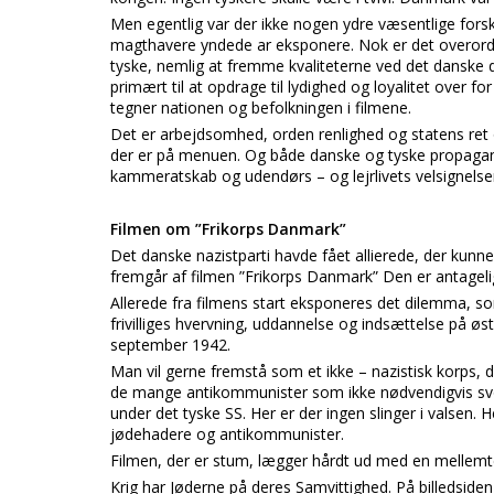
Men egentlig var der ikke nogen ydre væsentlige forsk
magthavere yndede ar eksponere. Nok er det overord
tyske, nemlig at fremme kvaliteterne ved det danske d
primært til at opdrage til lydighed og loyalitet over 
tegner nationen og befolkningen i filmene.
Det er arbejdsomhed, orden renlighed og statens ret 
der er på menuen. Og både danske og tyske propagand
kammeratskab og udendørs – og lejrlivets velsignelse
Filmen om ”Frikorps Danmark”
Det danske nazistparti havde fået allierede, der kun
fremgår af filmen ”Frikorps Danmark” Den er antagelig
Allerede fra filmens start eksponeres det dilemma, so
frivilliges hvervning, uddannelse og indsættelse på ø
september 1942.
Man vil gerne fremstå som et ikke – nazistisk korps, 
de mange antikommunister som ikke nødvendigvis svor
under det tyske SS. Her er der ingen slinger i valsen. 
jødehadere og antikommunister.
Filmen, der er stum, lægger hårdt ud med en mellem
Krig har Jøderne på deres Samvittighed. På billedsid