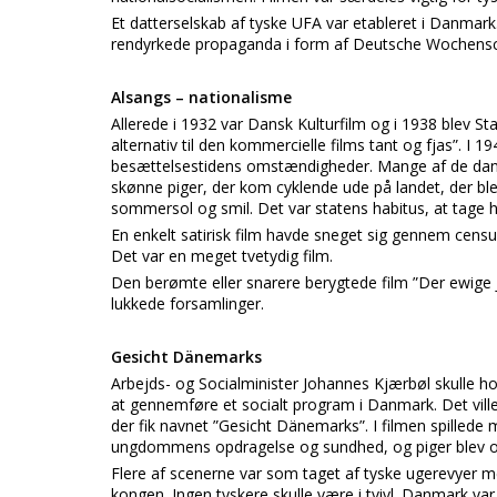
Et datterselskab af tyske UFA var etableret i Danmark
rendyrkede propaganda i form af Deutsche Wochenscha
Alsangs – nationalisme
Allerede i 1932 var Dansk Kulturfilm og i 1938 blev Sta
alternativ til den kommercielle films tant og fjas”. I
besættelsestidens omstændigheder. Mange af de dansk
skønne piger, der kom cyklende ude på landet, der b
sommersol og smil. Det var statens habitus, at tage
En enkelt satirisk film havde sneget sig gennem censu
Det var en meget tvetydig film.
Den berømte eller snarere berygtede film ”Der ewige J
lukkede forsamlinger.
Gesicht Dänemarks
Arbejds- og Socialminister Johannes Kjærbøl skulle ho
at gennemføre et socialt program i Danmark. Det ville 
der fik navnet ”Gesicht Dänemarks”. I filmen spille
ungdommens opdragelse og sundhed, og piger blev o
Flere af scenerne var som taget af tyske ugerevyer m
kongen. Ingen tyskere skulle være i tvivl. Danmark var