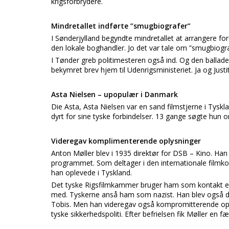
krigsforbrydere.
Mindretallet indførte ”smugbiografer”
I Sønderjylland begyndte mindretallet at arrangere fo
den lokale boghandler. Jo det var tale om ”smugbiog
I Tønder greb politimesteren også ind. Og den ballade
bekymret brev hjem til Udenrigsministeriet. Ja og Justi
Asta Nielsen – upopulær i Danmark
Die Asta, Asta Nielsen var en sand filmstjerne i Tysk
dyrt for sine tyske forbindelser. 13 gange søgte hun 
Videregav komplimenterende oplysninger
Anton Møller blev i 1935 direktør for DSB – Kino. Han 
programmet. Som deltager i den internationale filmk
han oplevede i Tyskland.
Det tyske Rigsfilmkammer bruger ham som kontakt eft
med. Tyskerne anså ham som nazist. Han blev også di
Tobis. Men han videregav også kompromitterende opl
tyske sikkerhedspoliti. Efter befrielsen fik Møller en 