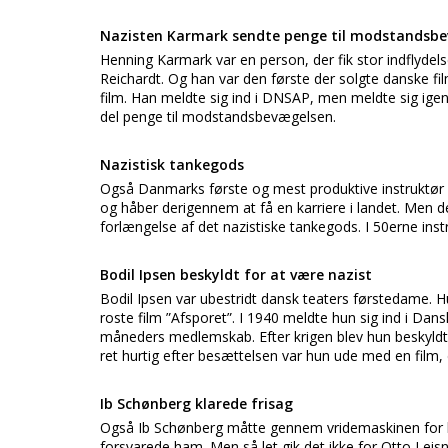
Nazisten Karmark sendte penge til modstandsb
Henning Karmark var en person, der fik stor indflyde
Reichardt. Og han var den første der solgte danske f
film. Han meldte sig ind i DNSAP, men meldte sig igen 
del penge til modstandsbevægelsen.
Nazistisk tankegods
Også Danmarks første og mest produktive instruktør Ali
og håber derigennem at få en karriere i landet. Men det 
forlængelse af det nazistiske tankegods. I 50erne ins
Bodil Ipsen beskyldt for at være nazist
Bodil Ipsen var ubestridt dansk teaters førstedame.
roste film ”Afsporet”. I 1940 meldte hun sig ind i Da
måneders medlemskab. Efter krigen blev hun beskyldt
ret hurtig efter besættelsen var hun ude med en fil
Ib Schønberg klarede frisag
Også Ib Schønberg måtte gennem vridemaskinen for h
forsvarede ham. Men så let gik det ikke for Otto Leisn