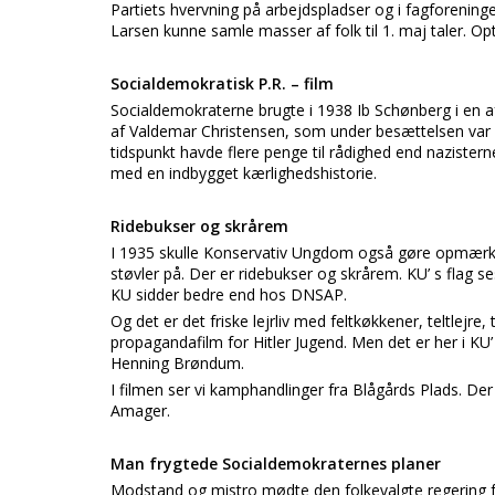
Partiets hvervning på arbejdspladser og i fagforening
Larsen kunne samle masser af folk til 1. maj taler. Opt
Socialdemokratisk P.R. – film
Socialdemokraterne brugte i 1938 Ib Schønberg i en af 
af Valdemar Christensen, som under besættelsen var å
tidspunkt havde flere penge til rådighed end nazister
med en indbygget kærlighedshistorie.
Ridebukser og skrårem
I 1935 skulle Konservativ Ungdom også gøre opmærkso
støvler på. Der er ridebukser og skrårem. KU’ s flag
KU sidder bedre end hos DNSAP.
Og det er det friske lejrliv med feltkøkkener, teltlej
propagandafilm for Hitler Jugend. Men det er her i KU
Henning Brøndum.
I filmen ser vi kamphandlinger fra Blågårds Plads. D
Amager.
Man frygtede Socialdemokraternes planer
Modstand og mistro mødte den folkevalgte regering f