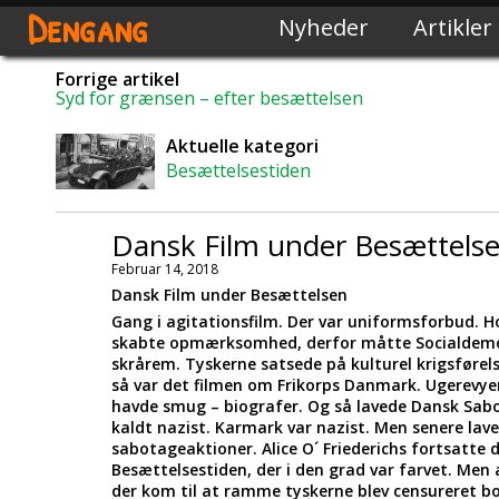
Dengang
Nyheder
Artikler
Forrige artikel
Syd for grænsen – efter besættelsen
Aktuelle kategori
Besættelsestiden
Dansk Film under Besættels
Februar 14, 2018
Dansk Film under Besættelsen
Gang i agitationsfilm. Der var uniformsforbud. H
skabte opmærksomhed, derfor måtte Socialdemokra
skrårem. Tyskerne satsede på kulturel krigsførels
så var det filmen om Frikorps Danmark. Ugerevyen 
havde smug – biografer. Og så lavede Dansk Sabot
kaldt nazist. Karmark var nazist. Men senere lav
sabotageaktioner. Alice O´ Friederichs fortsatte
Besættelsestiden, der i den grad var farvet. Men 
der kom til at ramme tyskerne blev censureret bort