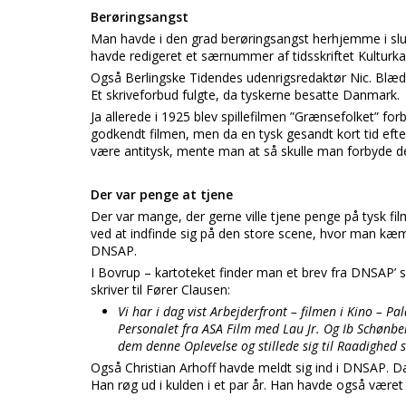
Berøringsangst
Man havde i den grad berøringsangst herhjemme i slut
havde redigeret et særnummer af tidsskriftet Kultur
Også Berlingske Tidendes udenrigsredaktør Nic. Blædel 
Et skriveforbud fulgte, da tyskerne besatte Danmark.
Ja allerede i 1925 blev spillefilmen ”Grænsefolket” f
godkendt filmen, men da en tysk gesandt kort tid eft
være antitysk, mente man at så skulle man forbyde den
Der var penge at tjene
Der var mange, der gerne ville tjene penge på tysk fi
ved at indfinde sig på den store scene, hvor man k
DNSAP.
I Bovrup – kartoteket finder man et brev fra DNSAP’
skriver til Fører Clausen:
Vi har i dag vist Arbejderfront – filmen i Kino – Pa
Personalet fra ASA Film med Lau Jr. Og Ib Schønberg
dem denne Oplevelse og stillede sig til Raadighed 
Også Christian Arhoff havde meldt sig ind i DNSAP. D
Han røg ud i kulden i et par år. Han havde også være