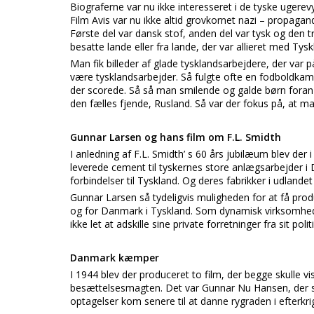
Biograferne var nu ikke interesseret i de tyske uge
Film Avis var nu ikke altid grovkornet nazi – propagand
Første del var dansk stof, anden del var tysk og den tr
besatte lande eller fra lande, der var allieret med Tysk
Man fik billeder af glade tysklandsarbejdere, der var p
være tysklandsarbejder. Så fulgte ofte en fodboldkam
der scorede. Så så man smilende og galde børn foran ju
den fælles fjende, Rusland. Så var der fokus på, at 
Gunnar Larsen og hans film om F.L. Smidth
I anledning af F.L. Smidth’ s 60 års jubilæum blev de
leverede cement til tyskernes store anlægsarbejder 
forbindelser til Tyskland. Og deres fabrikker i udlande
Gunnar Larsen så tydeligvis muligheden for at få pr
og for Danmark i Tyskland. Som dynamisk virksomhedsl
ikke let at adskille sine private forretninger fra sit poli
Danmark kæmper
I 1944 blev der produceret to film, der begge skull
besættelsesmagten. Det var Gunnar Nu Hansen, der spe
optagelser kom senere til at danne rygraden i efterk