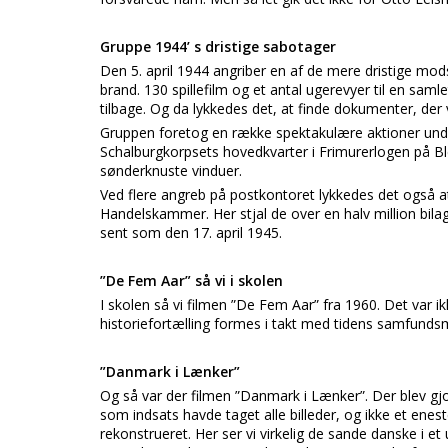
Gruppe 1944’ s dristige sabotager
Den 5. april 1944 angriber en af de mere dristige mo
brand. 130 spillefilm og et antal ugerevyer til en saml
tilbage. Og da lykkedes det, at finde dokumenter, de
Gruppen foretog en række spektakulære aktioner unde
Schalburgkorpsets hovedkvarter i Frimurerlogen på 
sønderknuste vinduer.
Ved flere angreb på postkontoret lykkedes det også a
Handelskammer. Her stjal de over en halv million bilag
sent som den 17. april 1945.
”De Fem Aar” så vi i skolen
I skolen så vi filmen ”De Fem Aar” fra 1960. Det var 
historiefortælling formes i takt med tidens samfunds
”Danmark i Lænker”
Og så var der filmen ”Danmark i Lænker”. Der blev gjo
som indsats havde taget alle billeder, og ikke et enest
rekonstrueret. Her ser vi virkelig de sande danske i e