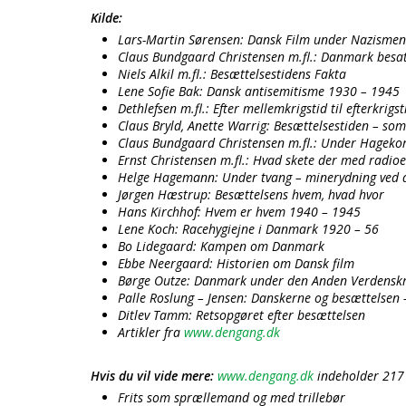
Kilde:
Lars-Martin Sørensen: Dansk Film under Nazismen
Claus Bundgaard Christensen m.fl.: Danmark besat
Niels Alkil m.fl.: Besættelsestidens Fakta
Lene Sofie Bak: Dansk antisemitisme 1930 – 1945
Dethlefsen m.fl.: Efter mellemkrigstid til efterkrigst
Claus Bryld, Anette Warrig: Besættelsestiden – som 
Claus Bundgaard Christensen m.fl.: Under Hageko
Ernst Christensen m.fl.: Hvad skete der med radio
Helge Hagemann: Under tvang – minerydning ved de
Jørgen Hæstrup: Besættelsens hvem, hvad hvor
Hans Kirchhof: Hvem er hvem 1940 – 1945
Lene Koch: Racehygiejne i Danmark 1920 – 56
Bo Lidegaard: Kampen om Danmark
Ebbe Neergaard: Historien om Dansk film
Børge Outze: Danmark under den Anden Verdenskr
Palle Roslung – Jensen: Danskerne og besættelsen
Ditlev Tamm: Retsopgøret efter besættelsen
Artikler fra
www.dengang.dk
Hvis du vil vide mere:
www.dengang.dk
indeholder 217 a
Frits som sprællemand og med trillebør