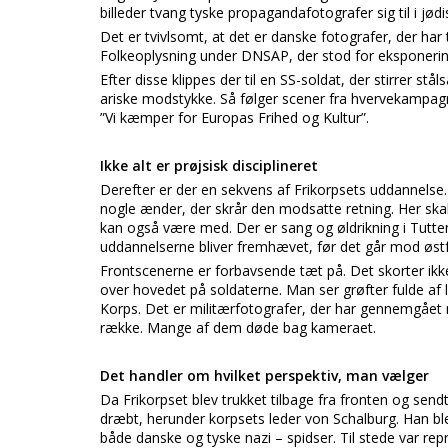
billeder tvang tyske propagandafotografer sig til i jød
Det er tvivlsomt, at det er danske fotografer, der har
Folkeoplysning under DNSAP, der stod for eksponering 
Efter disse klippes der til en SS-soldat, der stirrer s
ariske modstykke. Så følger scener fra hvervekampa
”Vi kæmper for Europas Frihed og Kultur”.
Ikke alt er prøjsisk disciplineret
Derefter er der en sekvens af Frikorpsets uddannelse. 
nogle ænder, der skrår den modsatte retning. Her skal 
kan også være med. Der er sang og øldrikning i Tutte
uddannelserne bliver fremhævet, før det går mod østf
Frontscenerne er forbavsende tæt på. Det skorter ikk
over hovedet på soldaterne. Man ser grøfter fulde af l
Korps. Det er militærfotografer, der har gennemgået
række. Mange af dem døde bag kameraet.
Det handler om hvilket perspektiv, man vælger
Da Frikorpset blev trukket tilbage fra fronten og send
dræbt, herunder korpsets leder von Schalburg. Han b
både danske og tyske nazi – spidser. Til stede var r