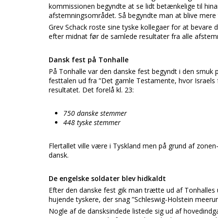
kommissionen begyndte at se lidt betænkelige til hin
afstemningsområdet. Så begyndte man at blive mere 
Grev Schack roste sine tyske kollegaer for at bevare
efter midnat før de samlede resultater fra alle afste
Dansk fest på Tonhalle
På Tonhalle var den danske fest begyndt i den smuk p
festtalen ud fra ”Det gamle Testamente, hvor Israels
resultatet. Det forelå kl. 23:
750 danske stemmer
448 tyske stemmer
Flertallet ville være i Tyskland men på grund af zonen
dansk.
De engelske soldater blev hidkaldt
Efter den danske fest gik man trætte ud af Tonhalles 
hujende tyskere, der snag ”Schleswig-Holstein meeru
Nogle af de dansksindede listede sig ud af hovedindga