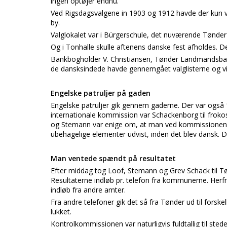
ingen optøjer endnu.
Ved Rigsdagsvalgene in 1903 og 1912 havde der kun 
by.
Valglokalet var i Bürgerschule, det nuværende Tønder 
Og i Tonhalle skulle aftenens danske fest afholdes. 
Bankbogholder V. Christiansen, Tønder Landmandsban
de dansksindede havde gennemgået valglisterne og vi
Engelske patruljer på gaden
Engelske patruljer gik gennem gaderne. Der var også
internationale kommission var Schackenborg til froko
og Stemann var enige om, at man ved kommissionens b
ubehagelige elementer udvist, inden det blev dansk. Det
Man ventede spændt på resultatet
Efter middag tog Loof, Stemann og Grev Schack til T
Resultaterne indløb pr. telefon fra kommunerne. Herfra
indløb fra andre amter.
Fra andre telefoner gik det så fra Tønder ud til forsk
lukket.
Kontrolkommissionen var naturligvis fuldtallig til st