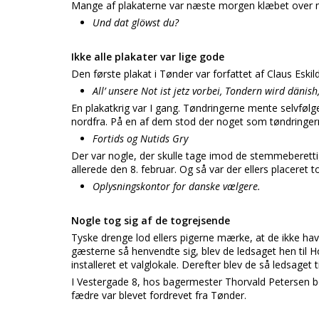
Mange af plakaterne var næste morgen klæbet over me
Und dat glöwst du?
Ikke alle plakater var lige gode
Den første plakat i Tønder var forfattet af Claus Eskil
All’ unsere Not ist jetz vorbei, Tondern wird dänish,
En plakatkrig var I gang. Tøndringerne mente selvfølge
nordfra. På en af dem stod der noget som tøndringer
Fortids og Nutids Gry
Der var nogle, der skulle tage imod de stemmeberett
allerede den 8. februar. Og så var der ellers placeret 
Oplysningskontor for danske vælgere.
Nogle tog sig af de togrejsende
Tyske drenge lod ellers pigerne mærke, at de ikke h
gæsterne så henvendte sig, blev de ledsaget hen til 
installeret et valglokale. Derefter blev de så ledsaget t
I Vestergade 8, hos bagermester Thorvald Petersen bo
fædre var blevet fordrevet fra Tønder.