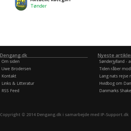
Tønder
Dengang.dk
Nyeste artikle
Om siden
Sønderjylland - 
Uwe Brodersen
Tiden råber mod
Kontakt
Lang nats rejse 
Links & Litteratur
Hvidbog om Dan
RSS Feed
Danmarks Shake
Copyright © 2014 Dengang.dk i samarbejde med
IP-Support.dk