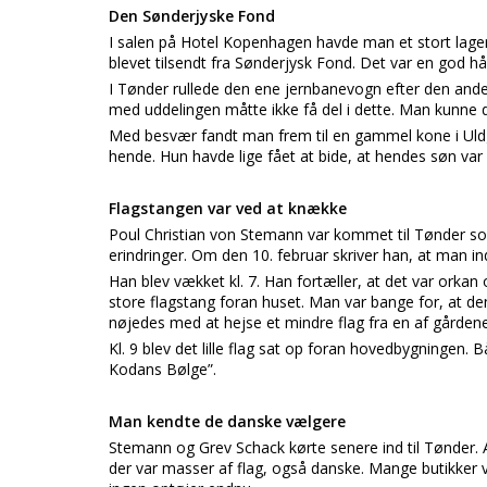
Den Sønderjyske Fond
I salen på Hotel Kopenhagen havde man et stort lager
blevet tilsendt fra Sønderjysk Fond. Det var en god hå
I Tønder rullede den ene jernbanevogn efter den anden
med uddelingen måtte ikke få del i dette. Man kunne d
Med besvær fandt man frem til en gammel kone i Uld
hende. Hun havde lige fået at bide, at hendes søn var 
Flagstangen var ved at knække
Poul Christian von Stemann var kommet til Tønder s
erindringer. Om den 10. februar skriver han, at man ind
Han blev vækket kl. 7. Han fortæller, at det var ork
store flagstang foran huset. Man var bange for, at de
nøjedes med at hejse et mindre flag fra en af gårdene
Kl. 9 blev det lille flag sat op foran hovedbygningen. 
Kodans Bølge”.
Man kendte de danske vælgere
Stemann og Grev Schack kørte senere ind til Tønder. 
der var masser af flag, også danske. Mange butikker va