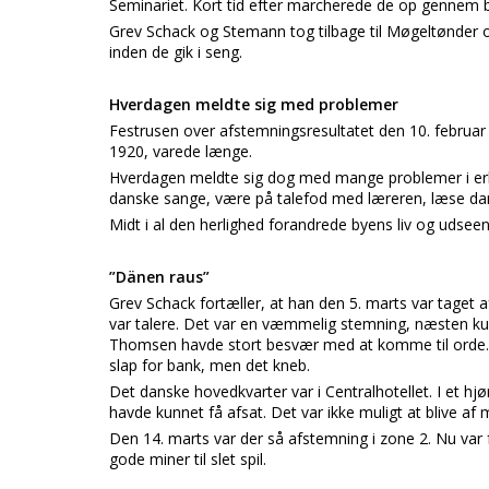
Seminariet. Kort tid efter marcherede de op gennem by
Grev Schack og Stemann tog tilbage til Møgeltønder o
inden de gik i seng.
Hverdagen meldte sig med problemer
Festrusen over afstemningsresultatet den 10. februar
1920, varede længe.
Hverdagen meldte sig dog med mange problemer i erhv
danske sange, være på talefod med læreren, læse da
Midt i al den herlighed forandrede byens liv og udseen
”Dänen raus”
Grev Schack fortæller, at han den 5. marts var taget
var talere. Det var en væmmelig stemning, næsten kun
Thomsen havde stort besvær med at komme til orde. 
slap for bank, men det kneb.
Det danske hovedkvarter var i Centralhotellet. I et hj
havde kunnet få afsat. Det var ikke muligt at blive a
Den 14. marts var der så afstemning i zone 2. Nu va
gode miner til slet spil.